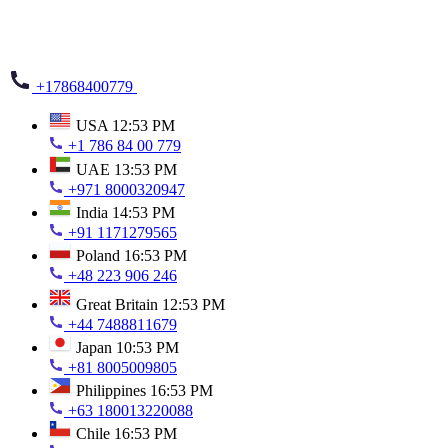
+17868400779
USA
12:53 PM
+1 786 84 00 779
UAE
13:53 PM
+971 8000320947
India
14:53 PM
+91 1171279565
Poland
16:53 PM
+48 223 906 246
Great Britain
12:53 PM
+44 7488811679
Japan
10:53 PM
+81 8005009805
Philippines
16:53 PM
+63 180013220088
Chile
16:53 PM