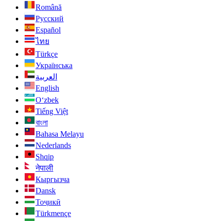
Română
Русский
Español
ไทย
Türkçe
Українська
العربية
English
O‘zbek
Tiếng Việt
বাংলা
Bahasa Melayu
Nederlands
Shqip
नेपाली
Кыргызча
Dansk
Тоҷикӣ
Türkmençe