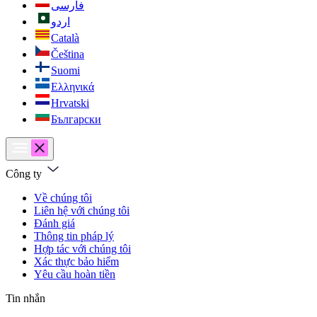
فارسی
اردو
Català
Čeština
Suomi
Ελληνικά
Hrvatski
Български
Công ty
Về chúng tôi
Liên hệ với chúng tôi
Đánh giá
Thông tin pháp lý
Hợp tác với chúng tôi
Xác thực bảo hiểm
Yêu cầu hoàn tiền
Tin nhắn