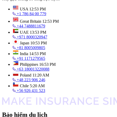
USA
12:53 PM
+1 786 84 00 779
Great Britain
12:53 PM
+44 7488811679
UAE
13:53 PM
+971 8000320947
Japan
10:53 PM
+81 8005009805
India
14:53 PM
+91 1171279565
Philippines
16:53 PM
+63 180013220088
Poland
11:20 AM
+48 223 906 246
Chile
5:20 AM
+56 926 431 523
Bảo hiểm du lịch