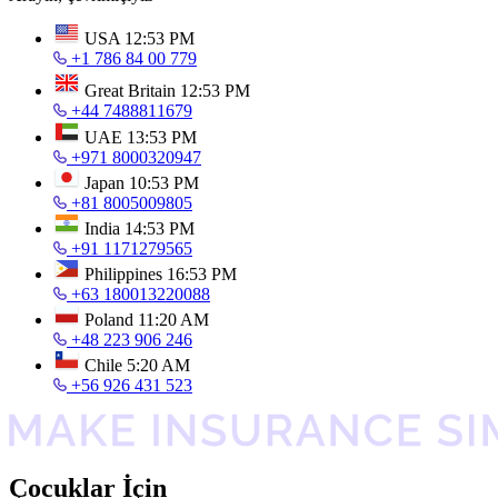
USA
12:53 PM
+1 786 84 00 779
Great Britain
12:53 PM
+44 7488811679
UAE
13:53 PM
+971 8000320947
Japan
10:53 PM
+81 8005009805
India
14:53 PM
+91 1171279565
Philippines
16:53 PM
+63 180013220088
Poland
11:20 AM
+48 223 906 246
Chile
5:20 AM
+56 926 431 523
Çocuklar İçin