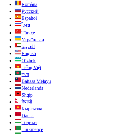
Română
Русский
Español
ไทย
Türkçe
Українська
العربية
English
O‘zbek
Tiếng Việt
বাংলা
Bahasa Melayu
Nederlands
Shqip
नेपाली
Кыргызча
Dansk
Тоҷикӣ
Türkmençe