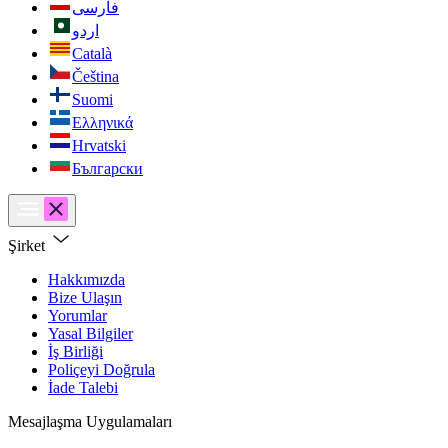
فارسی
اردو
Català
Čeština
Suomi
Ελληνικά
Hrvatski
Български
Şirket
Hakkımızda
Bize Ulaşın
Yorumlar
Yasal Bilgiler
İş Birliği
Poliçeyi Doğrula
İade Talebi
Mesajlaşma Uygulamaları