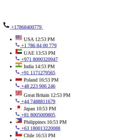
+17868400779
USA
12:53 PM
+1 786 84 00 779
UAE
13:53 PM
+971 8000320947
India
14:53 PM
+91 1171279565
Poland
16:53 PM
+48 223 906 246
Great Britain
12:53 PM
+44 7488811679
Japan
10:53 PM
+81 8005009805
Philippines
16:53 PM
+63 180013220088
Chile
16:53 PM