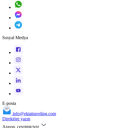
Sosyal Medya
E-posta
info@ektatraveling.com
Direktöre yazın
Arayın, çevrimiçiyiz