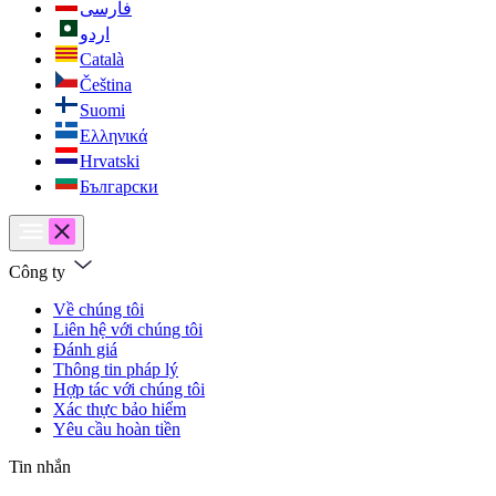
فارسی
اردو
Català
Čeština
Suomi
Ελληνικά
Hrvatski
Български
Công ty
Về chúng tôi
Liên hệ với chúng tôi
Đánh giá
Thông tin pháp lý
Hợp tác với chúng tôi
Xác thực bảo hiểm
Yêu cầu hoàn tiền
Tin nhắn