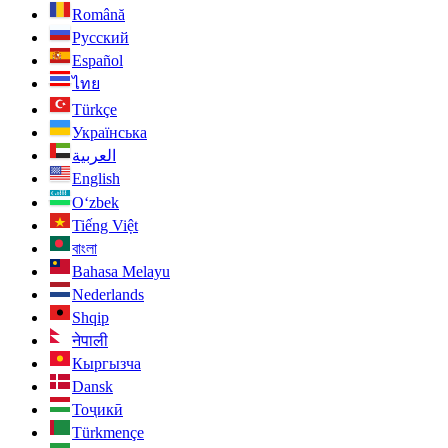
Română
Русский
Español
ไทย
Türkçe
Українська
العربية
English
O‘zbek
Tiếng Việt
বাংলা
Bahasa Melayu
Nederlands
Shqip
नेपाली
Кыргызча
Dansk
Тоҷикӣ
Türkmençe