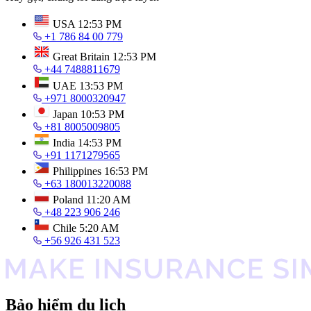
USA
12:53 PM
+1 786 84 00 779
Great Britain
12:53 PM
+44 7488811679
UAE
13:53 PM
+971 8000320947
Japan
10:53 PM
+81 8005009805
India
14:53 PM
+91 1171279565
Philippines
16:53 PM
+63 180013220088
Poland
11:20 AM
+48 223 906 246
Chile
5:20 AM
+56 926 431 523
Bảo hiểm du lịch