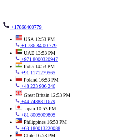
+17868400779
USA
12:53 PM
+1 786 84 00 779
UAE
13:53 PM
+971 8000320947
India
14:53 PM
+91 1171279565
Poland
16:53 PM
+48 223 906 246
Great Britain
12:53 PM
+44 7488811679
Japan
10:53 PM
+81 8005009805
Philippines
16:53 PM
+63 180013220088
Chile
16:53 PM