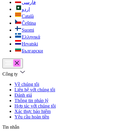
فارسی
اردو
Català
Čeština
Suomi
Ελληνικά
Hrvatski
Български
Công ty
Về chúng tôi
Liên hệ với chúng tôi
Đánh giá
Thông tin pháp lý
Hợp tác với chúng tôi
Xác thực bảo hiểm
Yêu cầu hoàn tiền
Tin nhắn