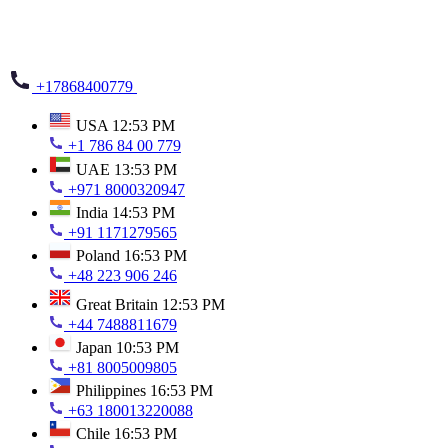
+17868400779
USA
12:53 PM
+1 786 84 00 779
UAE
13:53 PM
+971 8000320947
India
14:53 PM
+91 1171279565
Poland
16:53 PM
+48 223 906 246
Great Britain
12:53 PM
+44 7488811679
Japan
10:53 PM
+81 8005009805
Philippines
16:53 PM
+63 180013220088
Chile
16:53 PM