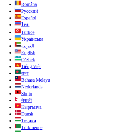
Română
Русский
Español
ไทย
Türkçe
Українська
العربية
English
O‘zbek
Tiếng Việt
বাংলা
Bahasa Melayu
Nederlands
Shqip
नेपाली
Кыргызча
Dansk
Тоҷикӣ
Türkmençe