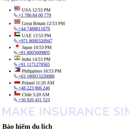
USA
12:53 PM
+1 786 84 00 779
Great Britain
12:53 PM
+44 7488811679
UAE
13:53 PM
+971 8000320947
Japan
10:53 PM
+81 8005009805
India
14:53 PM
+91 1171279565
Philippines
16:53 PM
+63 180013220088
Poland
11:20 AM
+48 223 906 246
Chile
5:20 AM
+56 926 431 523
Bảo hiểm du lịch