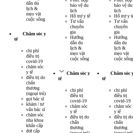
dẫn du
bảo vệ du
bảo vệ du
lịch &
lịch
lịch
mẹo vặt
Hỗ trợ y tế
Hỗ trợ y t
cuộc sống
Tư vấn
Tư vấn
chuyên
chuyên
gia
gia
Chăm sóc y
Hướng
Hướng
tế
dẫn du
dẫn du
lịch &
lịch &
chi phí
mẹo vặt
mẹo vặt
điều trị
cuộc sống
cuộc sống
covid-19
chăm sóc
y tế
Chăm sóc y
Chăm sóc 
điều trị do
tế
tế
chấn
thương
chi phí
chi phí
(ngoại trú)
điều trị
điều trị
gọi bác sĩ
covid-19
covid-19
khám / tư
chăm sóc
chăm sóc
vấn bác sĩ
y tế
y tế
chăm sóc
điều trị do
điều trị do
nha khoa
chấn
chấn
khẩn cấp
thương
thương
đợt cấp
(ngoại trú)
(ngoại trú