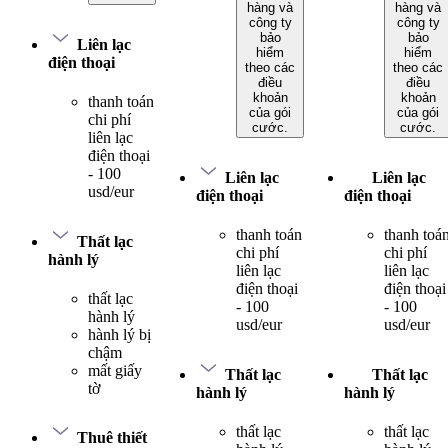
hàng và
hàng và
công ty
công ty
bảo
bảo
Liên lạc
hiểm
hiểm
điện thoại
theo các
theo các
điều
điều
khoản
khoản
thanh toán
của gói
của gói
chi phí
cước.
cước.
liên lạc
điện thoại
- 100
Liên lạc
Liên lạc
usd/eur
điện thoại
điện thoại
thanh toán
thanh toá
Thất lạc
chi phí
chi phí
hành lý
liên lạc
liên lạc
điện thoại
điện thoại
thất lạc
- 100
- 100
hành lý
usd/eur
usd/eur
hành lý bị
chậm
mất giấy
Thất lạc
Thất lạc
tờ
hành lý
hành lý
thất lạc
thất lạc
Thuê thiết