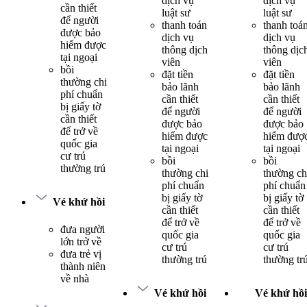
dịch vụ
dịch vụ
cần thiết
luật sư
luật sư
để người
thanh toán
thanh toá
được bảo
dịch vụ
dịch vụ
hiểm được
thông dịch
thông dịc
tại ngoại
viên
viên
bồi
đặt tiền
đặt tiền
thường chi
bảo lãnh
bảo lãnh
phí chuẩn
cần thiết
cần thiết
bị giấy tờ
để người
để người
cần thiết
được bảo
được bảo
để trở về
hiểm được
hiểm đượ
quốc gia
tại ngoại
tại ngoại
cư trú
bồi
bồi
thường trú
thường chi
thường ch
phí chuẩn
phí chuẩn
bị giấy tờ
bị giấy tờ
Vé khứ hồi
cần thiết
cần thiết
để trở về
để trở về
đưa người
quốc gia
quốc gia
lớn trở về
cư trú
cư trú
đưa trẻ vị
thường trú
thường tr
thành niên
về nhà
Vé khứ hồi
Vé khứ hồi