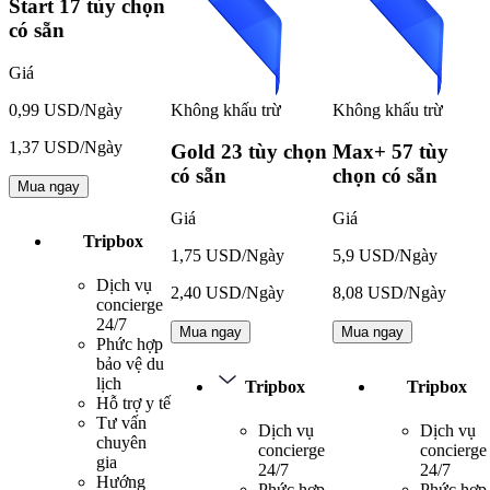
Start
17 tùy chọn
có sẵn
Giá
Không khấu trừ
Không khấu trừ
0,99 USD/Ngày
1,37 USD/Ngày
Gold
23 tùy chọn
Max+
57 tùy
có sẵn
chọn có sẵn
Mua ngay
Giá
Giá
Tripbox
1,75 USD/Ngày
5,9 USD/Ngày
Dịch vụ
2,40 USD/Ngày
8,08 USD/Ngày
concierge
24/7
Mua ngay
Mua ngay
Phức hợp
bảo vệ du
lịch
Tripbox
Tripbox
Hỗ trợ y tế
Tư vấn
Dịch vụ
Dịch vụ
chuyên
concierge
concierge
gia
24/7
24/7
Hướng
Phức hợp
Phức hợp