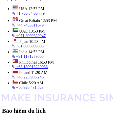
USA
12:53 PM
+1 786 84 00 779
Great Britain
12:53 PM
+44 7488811679
UAE
13:53 PM
+971 8000320947
Japan
10:53 PM
+81 8005009805
India
14:53 PM
+91 1171279565
Philippines
16:53 PM
+63 180013220088
Poland
11:20 AM
+48 223 906 246
Chile
5:20 AM
+56 926 431 523
Bảo hiểm du lịch