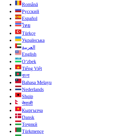
Română
Русский
Español
ไทย
Türkçe
Українська
العربية
English
O‘zbek
Tiếng Việt
বাংলা
Bahasa Melayu
Nederlands
Shqip
नेपाली
Кыргызча
Dansk
Тоҷикӣ
Türkmençe