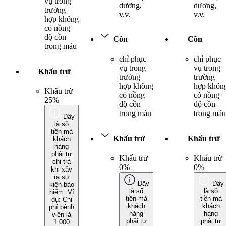
vụ trong
dương,
dương,
trường
v.v.
v.v.
hợp không
có nồng
độ cồn
Cồn
Cồn
trong máu
chỉ phục
chỉ phục
vụ trong
vụ trong
Khấu trừ
trường
trường
hợp không
hợp khôn
Khấu trừ
có nồng
có nồng
25%
độ cồn
độ cồn
trong máu
trong máu
Đây
là số
tiền mà
Khấu trừ
Khấu trừ
khách
hàng
phải tự
Khấu trừ
Khấu trừ
chi trả
0%
0%
khi xảy
ra sự
Đây
Đây
kiện bảo
là số
là số
hiểm. Ví
tiền mà
tiền mà
dụ: Chi
khách
khách
phí bệnh
hàng
hàng
viện là
phải tự
phải tự
1.000