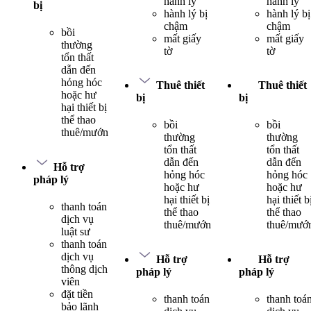
hành lý
hành lý
bị
hành lý bị
hành lý bị
chậm
chậm
bồi
mất giấy
mất giấy
thường
tờ
tờ
tổn thất
dẫn đến
hỏng hóc
Thuê thiết
Thuê thiết
hoặc hư
bị
bị
hại thiết bị
thể thao
bồi
bồi
thuê/mướn
thường
thường
tổn thất
tổn thất
dẫn đến
dẫn đến
Hỗ trợ
hỏng hóc
hỏng hóc
pháp lý
hoặc hư
hoặc hư
hại thiết bị
hại thiết b
thanh toán
thể thao
thể thao
dịch vụ
thuê/mướn
thuê/mướ
luật sư
thanh toán
dịch vụ
Hỗ trợ
Hỗ trợ
thông dịch
pháp lý
pháp lý
viên
đặt tiền
thanh toán
thanh toá
bảo lãnh