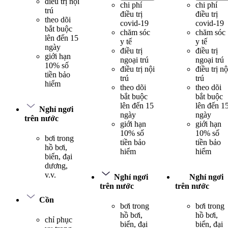
điều trị nội
chi phí
chi phí
trú
điều trị
điều trị
theo dõi
covid-19
covid-19
bắt buộc
chăm sóc
chăm sóc
lên đến 15
y tế
y tế
ngày
điều trị
điều trị
giới hạn
ngoại trú
ngoại trú
10% số
điều trị nội
điều trị nộ
tiền bảo
trú
trú
hiểm
theo dõi
theo dõi
bắt buộc
bắt buộc
lên đến 15
lên đến 1
Nghỉ ngơi
ngày
ngày
trên nước
giới hạn
giới hạn
10% số
10% số
bơi trong
tiền bảo
tiền bảo
hồ bơi,
hiểm
hiểm
biển, đại
dương,
v.v.
Nghỉ ngơi
Nghỉ ngơi
trên nước
trên nước
Cồn
bơi trong
bơi trong
hồ bơi,
hồ bơi,
chỉ phục
biển, đại
biển, đại