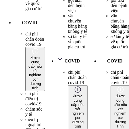
gọi taxi
gọi taxi
về quốc
đến bệnh
đến bệnh
gia cư trú
viện
viện
vận
vận
chuyển
chuyển
COVID
bằng hàng
bằng hàn
không y tế
không y t
chi phí
sơ tán y tế
sơ tán y tế
chẩn đoán
về quốc
về quốc
covid-19
gia cư trú
gia cư trú
được
COVID
COVID
cung
cấp nếu
xét
chi phí
chi phí
nghiệm
chẩn đoán
chẩn đoá
pcr
covid-19
covid-19
dương
tính
chi phí
được
được
điều trị
cung
cung
covid-19
cấp nếu
cấp nếu
chăm sóc
xét
xét
nghiệm
nghiệm
y tế
pcr
pcr
điều trị
dương
dương
ngoại trú
tính
tính