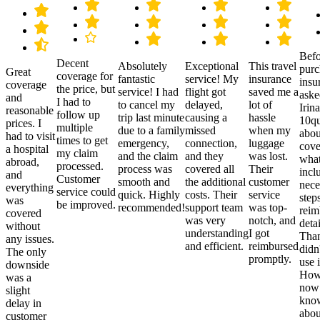
Befo
Decent
Absolutely
Exceptional
This travel
purc
Great
coverage for
fantastic
service! My
insurance
insu
coverage
the price, but
service! I had
flight got
saved me a
aske
and
I had to
to cancel my
delayed,
lot of
Irina
reasonable
follow up
trip last minute
causing a
hassle
10qu
prices. I
multiple
due to a family
missed
when my
abou
had to visit
times to get
emergency,
connection,
luggage
cove
a hospital
my claim
and the claim
and they
was lost.
what
abroad,
processed.
process was
covered all
Their
incl
and
Customer
smooth and
the additional
customer
nece
everything
service could
quick. Highly
costs. Their
service
step
was
be improved.
recommended!
support team
was top-
reim
covered
was very
notch, and
detai
without
understanding
I got
Than
any issues.
and efficient.
reimbursed
didn
The only
promptly.
use i
downside
Howe
was a
now
slight
kno
delay in
abou
customer