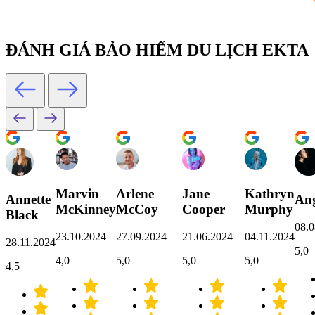
ĐÁNH GIÁ BẢO HIỂM DU LỊCH EKTA
Marvin
Arlene
Jane
Kathryn
Annette
Ang
McKinney
McCoy
Cooper
Murphy
Black
08.0
23.10.2024
27.09.2024
21.06.2024
04.11.2024
28.11.2024
5,0
4,0
5,0
5,0
5,0
4,5