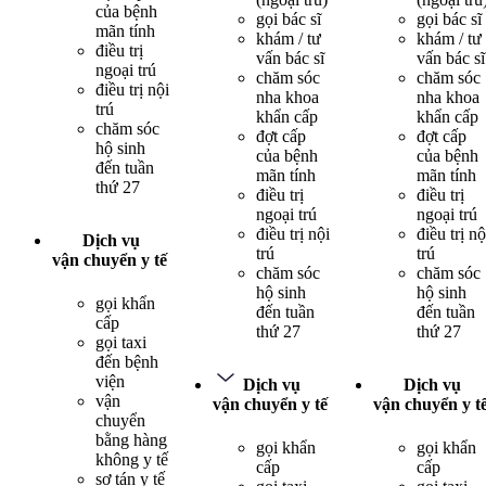
của bệnh
gọi bác sĩ
gọi bác sĩ
mãn tính
khám / tư
khám / tư
điều trị
vấn bác sĩ
vấn bác sĩ
ngoại trú
chăm sóc
chăm sóc
điều trị nội
nha khoa
nha khoa
trú
khẩn cấp
khẩn cấp
chăm sóc
đợt cấp
đợt cấp
hộ sinh
của bệnh
của bệnh
đến tuần
mãn tính
mãn tính
thứ 27
điều trị
điều trị
ngoại trú
ngoại trú
điều trị nội
điều trị nộ
Dịch vụ
trú
trú
vận chuyển y tế
chăm sóc
chăm sóc
hộ sinh
hộ sinh
gọi khẩn
đến tuần
đến tuần
cấp
thứ 27
thứ 27
gọi taxi
đến bệnh
viện
Dịch vụ
Dịch vụ
vận
vận chuyển y tế
vận chuyển y t
chuyển
bằng hàng
gọi khẩn
gọi khẩn
không y tế
cấp
cấp
sơ tán y tế