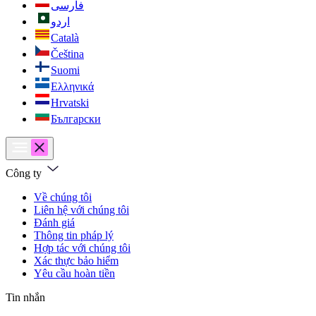
فارسی
اردو
Català
Čeština
Suomi
Ελληνικά
Hrvatski
Български
Công ty
Về chúng tôi
Liên hệ với chúng tôi
Đánh giá
Thông tin pháp lý
Hợp tác với chúng tôi
Xác thực bảo hiểm
Yêu cầu hoàn tiền
Tin nhắn