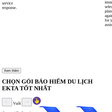
insu
service
sele
response.
plan
again
for 
assi
Xem thêm
CHỌN GÓI BẢO HIỂM DU LỊCH
EKTA TỐT NHẤT
Vuốt