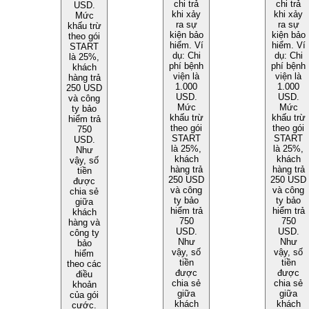
chi trả
chi trả
USD.
khi xảy
khi xảy
Mức
ra sự
ra sự
khấu trừ
kiện bảo
kiện bảo
theo gói
hiểm. Ví
hiểm. Ví
START
dụ: Chi
dụ: Chi
là 25%,
phí bệnh
phí bệnh
khách
viện là
viện là
hàng trả
1.000
1.000
250 USD
USD.
USD.
và công
Mức
Mức
ty bảo
khấu trừ
khấu trừ
hiểm trả
theo gói
theo gói
750
START
START
USD.
là 25%,
là 25%,
Như
khách
khách
vậy, số
hàng trả
hàng trả
tiền
250 USD
250 USD
được
và công
và công
chia sẻ
ty bảo
ty bảo
giữa
hiểm trả
hiểm trả
khách
750
750
hàng và
USD.
USD.
công ty
Như
Như
bảo
vậy, số
vậy, số
hiểm
tiền
tiền
theo các
được
được
điều
chia sẻ
chia sẻ
khoản
giữa
giữa
của gói
khách
khách
cước.