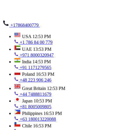
+17868400779
USA
12:53 PM
+1 786 84 00 779
UAE
13:53 PM
+971 8000320947
India
14:53 PM
+91 1171279565
Poland
16:53 PM
+48 223 906 246
Great Britain
12:53 PM
+44 7488811679
Japan
10:53 PM
+81 8005009805
Philippines
16:53 PM
+63 180013220088
Chile
16:53 PM