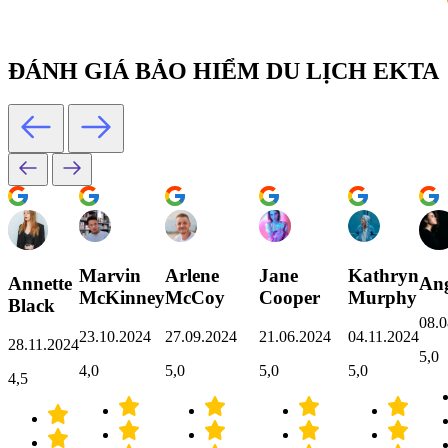
ĐÁNH GIÁ BẢO HIỂM DU LỊCH EKTA
Marvin
Arlene
Jane
Kathryn
Annette
Ang
McKinney
McCoy
Cooper
Murphy
Black
08.0
23.10.2024
27.09.2024
21.06.2024
04.11.2024
28.11.2024
5,0
4,0
5,0
5,0
5,0
4,5