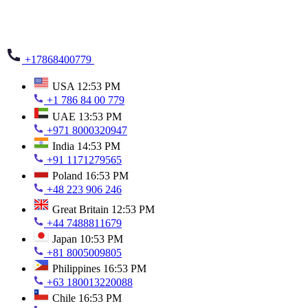
+17868400779
USA
12:53 PM
+1 786 84 00 779
UAE
13:53 PM
+971 8000320947
India
14:53 PM
+91 1171279565
Poland
16:53 PM
+48 223 906 246
Great Britain
12:53 PM
+44 7488811679
Japan
10:53 PM
+81 8005009805
Philippines
16:53 PM
+63 180013220088
Chile
16:53 PM