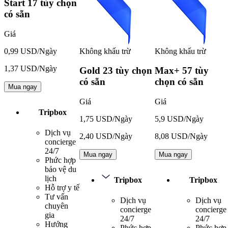
Start
17 tùy chọn
có sẵn
Giá
Không khấu trừ
Không khấu trừ
0,99 USD/Ngày
1,37 USD/Ngày
Gold
23 tùy chọn
Max+
57 tùy
có sẵn
chọn có sẵn
Mua ngay
Giá
Giá
Tripbox
1,75 USD/Ngày
5,9 USD/Ngày
Dịch vụ
2,40 USD/Ngày
8,08 USD/Ngày
concierge
24/7
Mua ngay
Mua ngay
Phức hợp
bảo vệ du
lịch
Tripbox
Tripbox
Hỗ trợ y tế
Tư vấn
Dịch vụ
Dịch vụ
chuyên
concierge
concierge
gia
24/7
24/7
Hướng
Phức hợp
Phức hợp