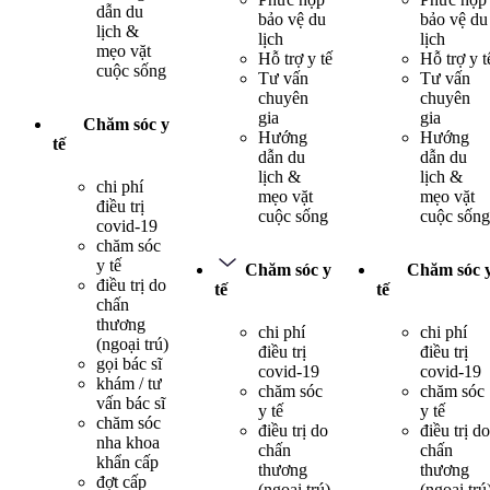
dẫn du
bảo vệ du
bảo vệ du
lịch &
lịch
lịch
mẹo vặt
Hỗ trợ y tế
Hỗ trợ y t
cuộc sống
Tư vấn
Tư vấn
chuyên
chuyên
gia
gia
Chăm sóc y
Hướng
Hướng
tế
dẫn du
dẫn du
lịch &
lịch &
chi phí
mẹo vặt
mẹo vặt
điều trị
cuộc sống
cuộc sống
covid-19
chăm sóc
y tế
Chăm sóc y
Chăm sóc 
điều trị do
tế
tế
chấn
thương
chi phí
chi phí
(ngoại trú)
điều trị
điều trị
gọi bác sĩ
covid-19
covid-19
khám / tư
chăm sóc
chăm sóc
vấn bác sĩ
y tế
y tế
chăm sóc
điều trị do
điều trị do
nha khoa
chấn
chấn
khẩn cấp
thương
thương
đợt cấp
(ngoại trú)
(ngoại trú