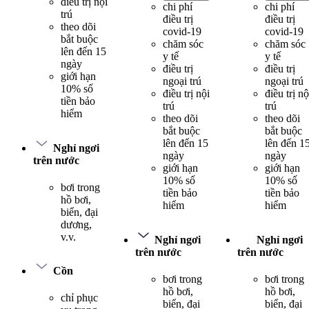
điều trị nội
chi phí
chi phí
trú
điều trị
điều trị
theo dõi
covid-19
covid-19
bắt buộc
chăm sóc
chăm sóc
lên đến 15
y tế
y tế
ngày
điều trị
điều trị
giới hạn
ngoại trú
ngoại trú
10% số
điều trị nội
điều trị nộ
tiền bảo
trú
trú
hiểm
theo dõi
theo dõi
bắt buộc
bắt buộc
lên đến 15
lên đến 1
Nghỉ ngơi
ngày
ngày
trên nước
giới hạn
giới hạn
10% số
10% số
bơi trong
tiền bảo
tiền bảo
hồ bơi,
hiểm
hiểm
biển, đại
dương,
v.v.
Nghỉ ngơi
Nghỉ ngơi
trên nước
trên nước
Cồn
bơi trong
bơi trong
hồ bơi,
hồ bơi,
chỉ phục
biển, đại
biển, đại