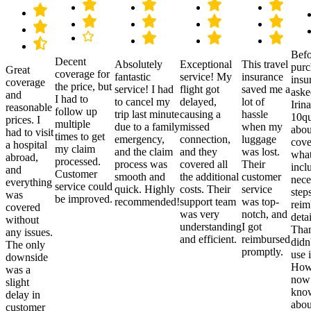
Befo
Decent
Absolutely
Exceptional
This travel
purc
Great
coverage for
fantastic
service! My
insurance
insu
coverage
the price, but
service! I had
flight got
saved me a
aske
and
I had to
to cancel my
delayed,
lot of
Irina
reasonable
follow up
trip last minute
causing a
hassle
10qu
prices. I
multiple
due to a family
missed
when my
abou
had to visit
times to get
emergency,
connection,
luggage
cove
a hospital
my claim
and the claim
and they
was lost.
what
abroad,
processed.
process was
covered all
Their
incl
and
Customer
smooth and
the additional
customer
nece
everything
service could
quick. Highly
costs. Their
service
step
was
be improved.
recommended!
support team
was top-
reim
covered
was very
notch, and
detai
without
understanding
I got
Than
any issues.
and efficient.
reimbursed
didn
The only
promptly.
use i
downside
Howe
was a
now
slight
kno
delay in
abou
customer