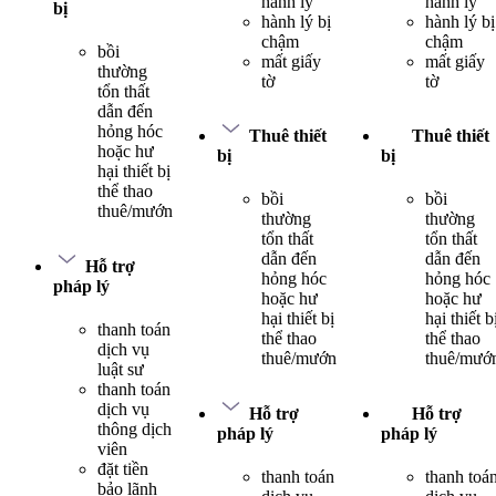
hành lý
hành lý
bị
hành lý bị
hành lý bị
chậm
chậm
bồi
mất giấy
mất giấy
thường
tờ
tờ
tổn thất
dẫn đến
hỏng hóc
Thuê thiết
Thuê thiết
hoặc hư
bị
bị
hại thiết bị
thể thao
bồi
bồi
thuê/mướn
thường
thường
tổn thất
tổn thất
dẫn đến
dẫn đến
Hỗ trợ
hỏng hóc
hỏng hóc
pháp lý
hoặc hư
hoặc hư
hại thiết bị
hại thiết b
thanh toán
thể thao
thể thao
dịch vụ
thuê/mướn
thuê/mướ
luật sư
thanh toán
dịch vụ
Hỗ trợ
Hỗ trợ
thông dịch
pháp lý
pháp lý
viên
đặt tiền
thanh toán
thanh toá
bảo lãnh