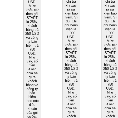
chi trả
chi trả
USD.
khi xảy
khi xảy
Mức
ra sự
ra sự
khấu trừ
kiện bảo
kiện bảo
theo gói
hiểm. Ví
hiểm. Ví
START
dụ: Chi
dụ: Chi
là 25%,
phí bệnh
phí bệnh
khách
viện là
viện là
hàng trả
1.000
1.000
250 USD
USD.
USD.
và công
Mức
Mức
ty bảo
khấu trừ
khấu trừ
hiểm trả
theo gói
theo gói
750
START
START
USD.
là 25%,
là 25%,
Như
khách
khách
vậy, số
hàng trả
hàng trả
tiền
250 USD
250 USD
được
và công
và công
chia sẻ
ty bảo
ty bảo
giữa
hiểm trả
hiểm trả
khách
750
750
hàng và
USD.
USD.
công ty
Như
Như
bảo
vậy, số
vậy, số
hiểm
tiền
tiền
theo các
được
được
điều
chia sẻ
chia sẻ
khoản
giữa
giữa
của gói
khách
khách
cước.