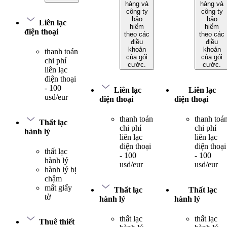
hàng và
hàng và
công ty
công ty
bảo
bảo
Liên lạc
hiểm
hiểm
điện thoại
theo các
theo các
điều
điều
khoản
khoản
thanh toán
của gói
của gói
chi phí
cước.
cước.
liên lạc
điện thoại
- 100
Liên lạc
Liên lạc
usd/eur
điện thoại
điện thoại
thanh toán
thanh toá
Thất lạc
chi phí
chi phí
hành lý
liên lạc
liên lạc
điện thoại
điện thoại
thất lạc
- 100
- 100
hành lý
usd/eur
usd/eur
hành lý bị
chậm
mất giấy
Thất lạc
Thất lạc
tờ
hành lý
hành lý
thất lạc
thất lạc
Thuê thiết