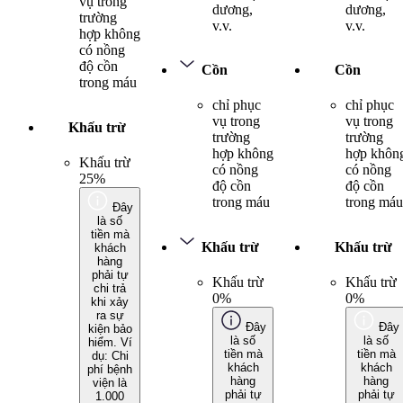
vụ trong
dương,
dương,
trường
v.v.
v.v.
hợp không
có nồng
độ cồn
Cồn
Cồn
trong máu
chỉ phục
chỉ phục
vụ trong
vụ trong
Khấu trừ
trường
trường
hợp không
hợp khôn
Khấu trừ
có nồng
có nồng
25%
độ cồn
độ cồn
trong máu
trong máu
Đây
là số
tiền mà
Khấu trừ
Khấu trừ
khách
hàng
phải tự
Khấu trừ
Khấu trừ
chi trả
0%
0%
khi xảy
ra sự
Đây
Đây
kiện bảo
là số
là số
hiểm. Ví
tiền mà
tiền mà
dụ: Chi
khách
khách
phí bệnh
hàng
hàng
viện là
phải tự
phải tự
1.000