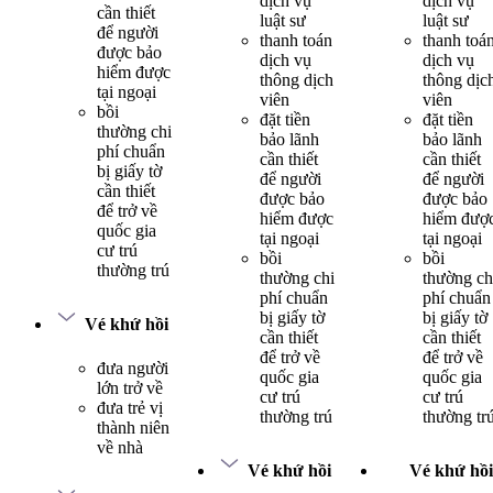
dịch vụ
dịch vụ
cần thiết
luật sư
luật sư
để người
thanh toán
thanh toá
được bảo
dịch vụ
dịch vụ
hiểm được
thông dịch
thông dịc
tại ngoại
viên
viên
bồi
đặt tiền
đặt tiền
thường chi
bảo lãnh
bảo lãnh
phí chuẩn
cần thiết
cần thiết
bị giấy tờ
để người
để người
cần thiết
được bảo
được bảo
để trở về
hiểm được
hiểm đượ
quốc gia
tại ngoại
tại ngoại
cư trú
bồi
bồi
thường trú
thường chi
thường ch
phí chuẩn
phí chuẩn
bị giấy tờ
bị giấy tờ
Vé khứ hồi
cần thiết
cần thiết
để trở về
để trở về
đưa người
quốc gia
quốc gia
lớn trở về
cư trú
cư trú
đưa trẻ vị
thường trú
thường tr
thành niên
về nhà
Vé khứ hồi
Vé khứ hồi