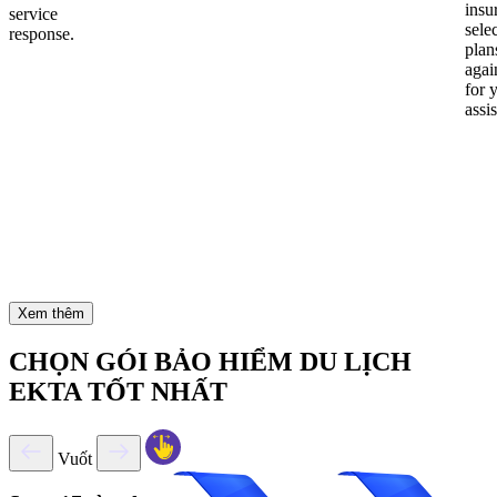
insu
service
sele
response.
plan
again
for 
assi
Xem thêm
CHỌN GÓI BẢO HIỂM DU LỊCH
EKTA TỐT NHẤT
Vuốt