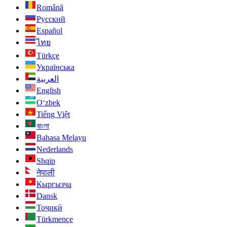
Română
Русский
Español
ไทย
Türkçe
Українська
العربية
English
O‘zbek
Tiếng Việt
বাংলা
Bahasa Melayu
Nederlands
Shqip
नेपाली
Кыргызча
Dansk
Тоҷикӣ
Türkmençe