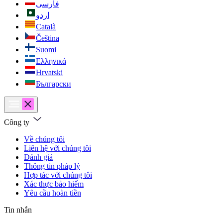
فارسی
اردو
Català
Čeština
Suomi
Ελληνικά
Hrvatski
Български
Công ty
Về chúng tôi
Liên hệ với chúng tôi
Đánh giá
Thông tin pháp lý
Hợp tác với chúng tôi
Xác thực bảo hiểm
Yêu cầu hoàn tiền
Tin nhắn