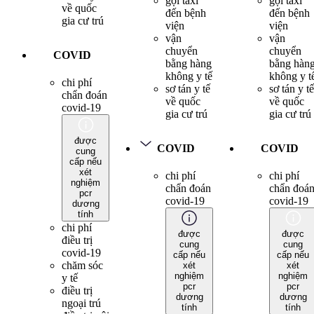
gọi taxi
gọi taxi
về quốc
đến bệnh
đến bệnh
gia cư trú
viện
viện
vận
vận
chuyển
chuyển
COVID
bằng hàng
bằng hàn
không y tế
không y t
chi phí
sơ tán y tế
sơ tán y tế
chẩn đoán
về quốc
về quốc
covid-19
gia cư trú
gia cư trú
được
COVID
COVID
cung
cấp nếu
xét
chi phí
chi phí
nghiệm
chẩn đoán
chẩn đoá
pcr
covid-19
covid-19
dương
tính
chi phí
được
được
điều trị
cung
cung
covid-19
cấp nếu
cấp nếu
chăm sóc
xét
xét
nghiệm
nghiệm
y tế
pcr
pcr
điều trị
dương
dương
ngoại trú
tính
tính