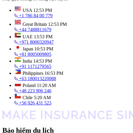
USA
12:53 PM
+1 786 84 00 779
Great Britain
12:53 PM
+44 7488811679
UAE
13:53 PM
+971 8000320947
Japan
10:53 PM
+81 8005009805
India
14:53 PM
+91 1171279565
Philippines
16:53 PM
+63 180013220088
Poland
11:20 AM
+48 223 906 246
Chile
5:20 AM
+56 926 431 523
Bảo hiểm du lịch