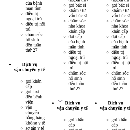
của bệnh
gọi bác sĩ
gọi bác sĩ
mãn tính
khám / tư
khám / tư
điều trị
vấn bác sĩ
vấn bác sĩ
ngoại trú
chăm sóc
chăm sóc
điều trị nội
nha khoa
nha khoa
trú
khẩn cấp
khẩn cấp
chăm sóc
đợt cấp
đợt cấp
hộ sinh
của bệnh
của bệnh
đến tuần
mãn tính
mãn tính
thứ 27
điều trị
điều trị
ngoại trú
ngoại trú
điều trị nội
điều trị nộ
Dịch vụ
trú
trú
vận chuyển y tế
chăm sóc
chăm sóc
hộ sinh
hộ sinh
gọi khẩn
đến tuần
đến tuần
cấp
thứ 27
thứ 27
gọi taxi
đến bệnh
viện
Dịch vụ
Dịch vụ
vận
vận chuyển y tế
vận chuyển y t
chuyển
bằng hàng
gọi khẩn
gọi khẩn
không y tế
cấp
cấp
sơ tán y tế