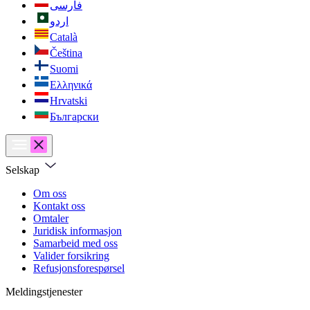
فارسی
اردو
Català
Čeština
Suomi
Ελληνικά
Hrvatski
Български
Selskap
Om oss
Kontakt oss
Omtaler
Juridisk informasjon
Samarbeid med oss
Valider forsikring
Refusjonsforespørsel
Meldingstjenester