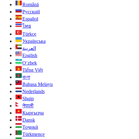
Română
Русский
Español
ไทย
Türkçe
Українська
العربية
English
O‘zbek
Tiếng Việt
বাংলা
Bahasa Melayu
Nederlands
Shqip
नेपाली
Кыргызча
Dansk
Тоҷикӣ
Türkmençe