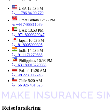
USA
12:53 PM
+1 786 84 00 779
Great Britain
12:53 PM
+44 7488811679
UAE
13:53 PM
+971 8000320947
Japan
10:53 PM
+81 8005009805
India
14:53 PM
+91 1171279565
Philippines
16:53 PM
+63 180013220088
Poland
11:20 AM
+48 223 906 246
Chile
5:20 AM
+56 926 431 523
Reiseforsikring