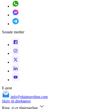
Sosiale medier
E-post
info@ektatraveling.com
Skriv til direktøren
Ring, vi er tilgjengelige