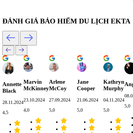
ĐÁNH GIÁ BẢO HIỂM DU LỊCH EKTA
Marvin
Arlene
Jane
Kathryn
Annette
Ang
McKinney
McCoy
Cooper
Murphy
Black
08.0
23.10.2024
27.09.2024
21.06.2024
04.11.2024
28.11.2024
5,0
4,0
5,0
5,0
5,0
4,5