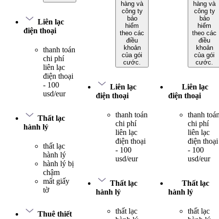
hàng và
hàng và
công ty
công ty
bảo
bảo
Liên lạc
hiểm
hiểm
điện thoại
theo các
theo các
điều
điều
khoản
khoản
thanh toán
của gói
của gói
chi phí
cước.
cước.
liên lạc
điện thoại
- 100
Liên lạc
Liên lạc
usd/eur
điện thoại
điện thoại
thanh toán
thanh toá
Thất lạc
chi phí
chi phí
hành lý
liên lạc
liên lạc
điện thoại
điện thoại
thất lạc
- 100
- 100
hành lý
usd/eur
usd/eur
hành lý bị
chậm
mất giấy
Thất lạc
Thất lạc
tờ
hành lý
hành lý
thất lạc
thất lạc
Thuê thiết