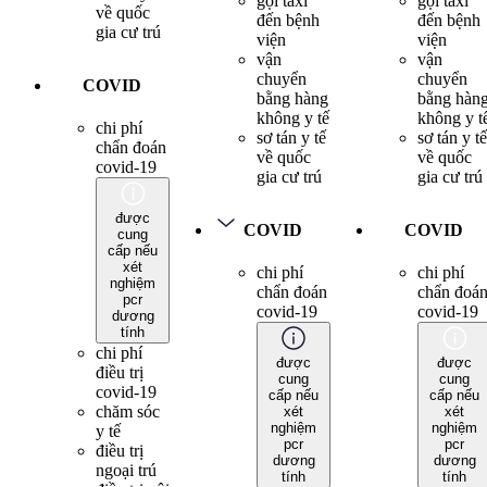
gọi taxi
gọi taxi
về quốc
đến bệnh
đến bệnh
gia cư trú
viện
viện
vận
vận
chuyển
chuyển
COVID
bằng hàng
bằng hàn
không y tế
không y t
chi phí
sơ tán y tế
sơ tán y tế
chẩn đoán
về quốc
về quốc
covid-19
gia cư trú
gia cư trú
được
COVID
COVID
cung
cấp nếu
xét
chi phí
chi phí
nghiệm
chẩn đoán
chẩn đoá
pcr
covid-19
covid-19
dương
tính
chi phí
được
được
điều trị
cung
cung
covid-19
cấp nếu
cấp nếu
chăm sóc
xét
xét
nghiệm
nghiệm
y tế
pcr
pcr
điều trị
dương
dương
ngoại trú
tính
tính