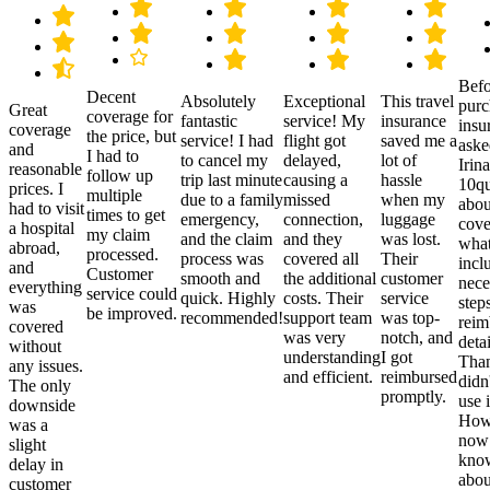
Befo
Decent
Absolutely
Exceptional
This travel
purc
Great
coverage for
fantastic
service! My
insurance
insu
coverage
the price, but
service! I had
flight got
saved me a
aske
and
I had to
to cancel my
delayed,
lot of
Irina
reasonable
follow up
trip last minute
causing a
hassle
10qu
prices. I
multiple
due to a family
missed
when my
abou
had to visit
times to get
emergency,
connection,
luggage
cove
a hospital
my claim
and the claim
and they
was lost.
what
abroad,
processed.
process was
covered all
Their
incl
and
Customer
smooth and
the additional
customer
nece
everything
service could
quick. Highly
costs. Their
service
step
was
be improved.
recommended!
support team
was top-
reim
covered
was very
notch, and
detai
without
understanding
I got
Than
any issues.
and efficient.
reimbursed
didn
The only
promptly.
use i
downside
Howe
was a
now
slight
kno
delay in
abou
customer