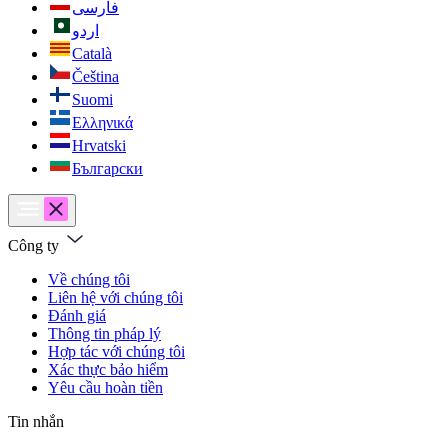
فارسی
اردو
Català
Čeština
Suomi
Ελληνικά
Hrvatski
Български
Công ty
Về chúng tôi
Liên hệ với chúng tôi
Đánh giá
Thông tin pháp lý
Hợp tác với chúng tôi
Xác thực bảo hiểm
Yêu cầu hoàn tiền
Tin nhắn