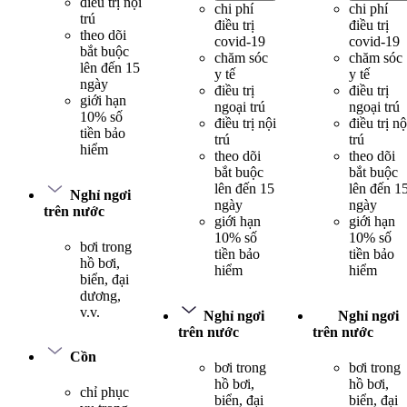
điều trị nội
chi phí
chi phí
trú
điều trị
điều trị
theo dõi
covid-19
covid-19
bắt buộc
chăm sóc
chăm sóc
lên đến 15
y tế
y tế
ngày
điều trị
điều trị
giới hạn
ngoại trú
ngoại trú
10% số
điều trị nội
điều trị nộ
tiền bảo
trú
trú
hiểm
theo dõi
theo dõi
bắt buộc
bắt buộc
lên đến 15
lên đến 1
Nghỉ ngơi
ngày
ngày
trên nước
giới hạn
giới hạn
10% số
10% số
bơi trong
tiền bảo
tiền bảo
hồ bơi,
hiểm
hiểm
biển, đại
dương,
v.v.
Nghỉ ngơi
Nghỉ ngơi
trên nước
trên nước
Cồn
bơi trong
bơi trong
hồ bơi,
hồ bơi,
chỉ phục
biển, đại
biển, đại