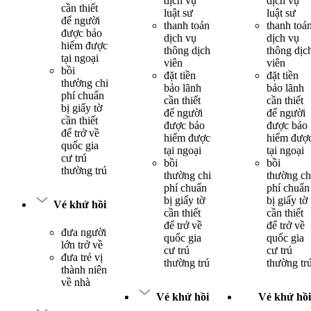
dịch vụ
dịch vụ
cần thiết
luật sư
luật sư
để người
thanh toán
thanh toá
được bảo
dịch vụ
dịch vụ
hiểm được
thông dịch
thông dịc
tại ngoại
viên
viên
bồi
đặt tiền
đặt tiền
thường chi
bảo lãnh
bảo lãnh
phí chuẩn
cần thiết
cần thiết
bị giấy tờ
để người
để người
cần thiết
được bảo
được bảo
để trở về
hiểm được
hiểm đượ
quốc gia
tại ngoại
tại ngoại
cư trú
bồi
bồi
thường trú
thường chi
thường ch
phí chuẩn
phí chuẩn
bị giấy tờ
bị giấy tờ
Vé khứ hồi
cần thiết
cần thiết
để trở về
để trở về
đưa người
quốc gia
quốc gia
lớn trở về
cư trú
cư trú
đưa trẻ vị
thường trú
thường tr
thành niên
về nhà
Vé khứ hồi
Vé khứ hồi