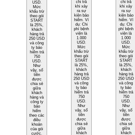
chi trả
chi trả
USD.
khi xảy
khi xảy
Mức
ra sự
ra sự
khấu trừ
kiện bảo
kiện bảo
theo gói
hiểm. Ví
hiểm. Ví
START
dụ: Chi
dụ: Chi
là 25%,
phí bệnh
phí bệnh
khách
viện là
viện là
hàng trả
1.000
1.000
250 USD
USD.
USD.
và công
Mức
Mức
ty bảo
khấu trừ
khấu trừ
hiểm trả
theo gói
theo gói
750
START
START
USD.
là 25%,
là 25%,
Như
khách
khách
vậy, số
hàng trả
hàng trả
tiền
250 USD
250 USD
được
và công
và công
chia sẻ
ty bảo
ty bảo
giữa
hiểm trả
hiểm trả
khách
750
750
hàng và
USD.
USD.
công ty
Như
Như
bảo
vậy, số
vậy, số
hiểm
tiền
tiền
theo các
được
được
điều
chia sẻ
chia sẻ
khoản
giữa
giữa
của gói
khách
khách
cước.