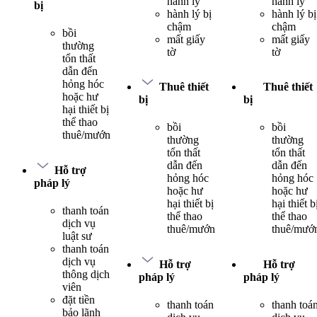
hành lý
hành lý
bị
hành lý bị
hành lý bị
chậm
chậm
bồi
mất giấy
mất giấy
thường
tờ
tờ
tổn thất
dẫn đến
hỏng hóc
Thuê thiết
Thuê thiết
hoặc hư
bị
bị
hại thiết bị
thể thao
bồi
bồi
thuê/mướn
thường
thường
tổn thất
tổn thất
dẫn đến
dẫn đến
Hỗ trợ
hỏng hóc
hỏng hóc
pháp lý
hoặc hư
hoặc hư
hại thiết bị
hại thiết b
thanh toán
thể thao
thể thao
dịch vụ
thuê/mướn
thuê/mướ
luật sư
thanh toán
dịch vụ
Hỗ trợ
Hỗ trợ
thông dịch
pháp lý
pháp lý
viên
đặt tiền
thanh toán
thanh toá
bảo lãnh