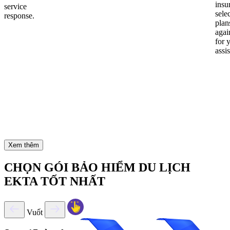
insu
service
sele
response.
plan
again
for 
assi
Xem thêm
CHỌN GÓI BẢO HIỂM DU LỊCH
EKTA TỐT NHẤT
Vuốt