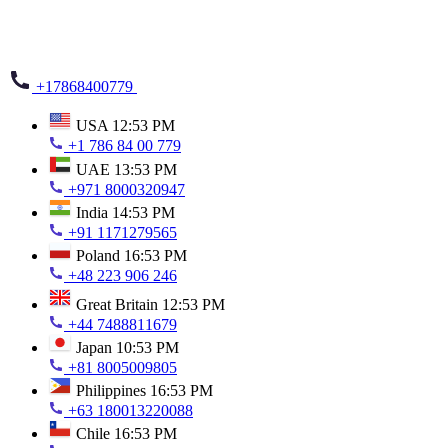
+17868400779
USA
12:53 PM
+1 786 84 00 779
UAE
13:53 PM
+971 8000320947
India
14:53 PM
+91 1171279565
Poland
16:53 PM
+48 223 906 246
Great Britain
12:53 PM
+44 7488811679
Japan
10:53 PM
+81 8005009805
Philippines
16:53 PM
+63 180013220088
Chile
16:53 PM