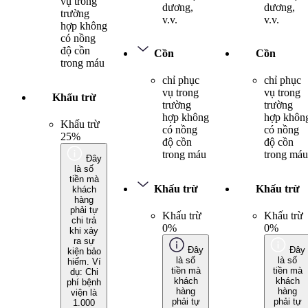
vụ trong
dương,
dương,
trường
v.v.
v.v.
hợp không
có nồng
độ cồn
Cồn
Cồn
trong máu
chỉ phục
chỉ phục
vụ trong
vụ trong
Khấu trừ
trường
trường
hợp không
hợp khôn
Khấu trừ
có nồng
có nồng
25%
độ cồn
độ cồn
trong máu
trong máu
Đây
là số
tiền mà
Khấu trừ
Khấu trừ
khách
hàng
phải tự
Khấu trừ
Khấu trừ
chi trả
0%
0%
khi xảy
ra sự
Đây
Đây
kiện bảo
là số
là số
hiểm. Ví
tiền mà
tiền mà
dụ: Chi
khách
khách
phí bệnh
hàng
hàng
viện là
phải tự
phải tự
1.000