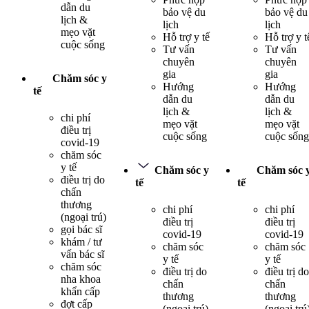
dẫn du
bảo vệ du
bảo vệ du
lịch &
lịch
lịch
mẹo vặt
Hỗ trợ y tế
Hỗ trợ y t
cuộc sống
Tư vấn
Tư vấn
chuyên
chuyên
gia
gia
Chăm sóc y
Hướng
Hướng
tế
dẫn du
dẫn du
lịch &
lịch &
chi phí
mẹo vặt
mẹo vặt
điều trị
cuộc sống
cuộc sống
covid-19
chăm sóc
y tế
Chăm sóc y
Chăm sóc 
điều trị do
tế
tế
chấn
thương
chi phí
chi phí
(ngoại trú)
điều trị
điều trị
gọi bác sĩ
covid-19
covid-19
khám / tư
chăm sóc
chăm sóc
vấn bác sĩ
y tế
y tế
chăm sóc
điều trị do
điều trị do
nha khoa
chấn
chấn
khẩn cấp
thương
thương
đợt cấp
(ngoại trú)
(ngoại trú