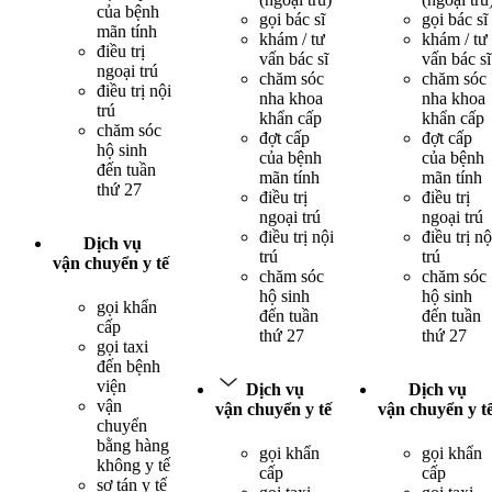
của bệnh
gọi bác sĩ
gọi bác sĩ
mãn tính
khám / tư
khám / tư
điều trị
vấn bác sĩ
vấn bác sĩ
ngoại trú
chăm sóc
chăm sóc
điều trị nội
nha khoa
nha khoa
trú
khẩn cấp
khẩn cấp
chăm sóc
đợt cấp
đợt cấp
hộ sinh
của bệnh
của bệnh
đến tuần
mãn tính
mãn tính
thứ 27
điều trị
điều trị
ngoại trú
ngoại trú
điều trị nội
điều trị nộ
Dịch vụ
trú
trú
vận chuyển y tế
chăm sóc
chăm sóc
hộ sinh
hộ sinh
gọi khẩn
đến tuần
đến tuần
cấp
thứ 27
thứ 27
gọi taxi
đến bệnh
viện
Dịch vụ
Dịch vụ
vận
vận chuyển y tế
vận chuyển y t
chuyển
bằng hàng
gọi khẩn
gọi khẩn
không y tế
cấp
cấp
sơ tán y tế