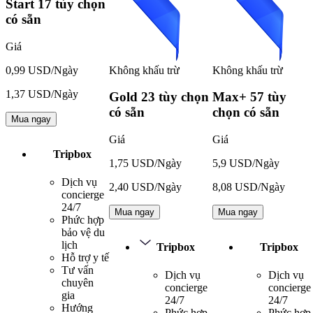
Start
17 tùy chọn
có sẵn
Giá
Không khấu trừ
Không khấu trừ
0,99 USD/Ngày
1,37 USD/Ngày
Gold
23 tùy chọn
Max+
57 tùy
có sẵn
chọn có sẵn
Mua ngay
Giá
Giá
Tripbox
1,75 USD/Ngày
5,9 USD/Ngày
Dịch vụ
2,40 USD/Ngày
8,08 USD/Ngày
concierge
24/7
Mua ngay
Mua ngay
Phức hợp
bảo vệ du
lịch
Tripbox
Tripbox
Hỗ trợ y tế
Tư vấn
Dịch vụ
Dịch vụ
chuyên
concierge
concierge
gia
24/7
24/7
Hướng
Phức hợp
Phức hợp