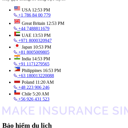
USA
12:53 PM
+1 786 84 00 779
Great Britain
12:53 PM
+44 7488811679
UAE
13:53 PM
+971 8000320947
Japan
10:53 PM
+81 8005009805
India
14:53 PM
+91 1171279565
Philippines
16:53 PM
+63 180013220088
Poland
11:20 AM
+48 223 906 246
Chile
5:20 AM
+56 926 431 523
Bảo hiểm du lịch