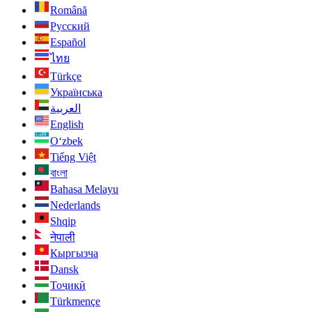
Română
Русский
Español
ไทย
Türkçe
Українська
العربية
English
O‘zbek
Tiếng Việt
বাংলা
Bahasa Melayu
Nederlands
Shqip
नेपाली
Кыргызча
Dansk
Тоҷикӣ
Türkmençe