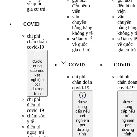
gọi taxi
gọi taxi
về quốc
đến bệnh
đến bệnh
gia cư trú
viện
viện
vận
vận
chuyển
chuyển
COVID
bằng hàng
bằng hàn
không y tế
không y t
chi phí
sơ tán y tế
sơ tán y tế
chẩn đoán
về quốc
về quốc
covid-19
gia cư trú
gia cư trú
được
COVID
COVID
cung
cấp nếu
xét
chi phí
chi phí
nghiệm
chẩn đoán
chẩn đoá
pcr
covid-19
covid-19
dương
tính
chi phí
được
được
điều trị
cung
cung
covid-19
cấp nếu
cấp nếu
chăm sóc
xét
xét
nghiệm
nghiệm
y tế
pcr
pcr
điều trị
dương
dương
ngoại trú
tính
tính