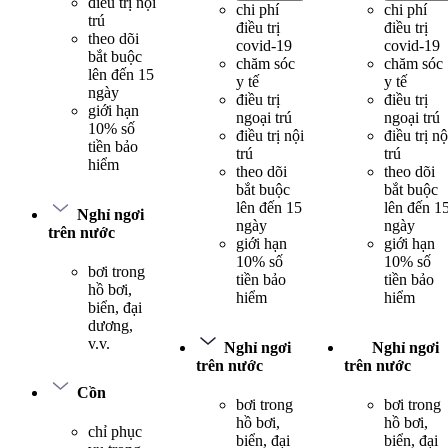
điều trị nội
chi phí
chi phí
trú
điều trị
điều trị
theo dõi
covid-19
covid-19
bắt buộc
chăm sóc
chăm sóc
lên đến 15
y tế
y tế
ngày
điều trị
điều trị
giới hạn
ngoại trú
ngoại trú
10% số
điều trị nội
điều trị nộ
tiền bảo
trú
trú
hiểm
theo dõi
theo dõi
bắt buộc
bắt buộc
lên đến 15
lên đến 1
Nghỉ ngơi
ngày
ngày
trên nước
giới hạn
giới hạn
10% số
10% số
bơi trong
tiền bảo
tiền bảo
hồ bơi,
hiểm
hiểm
biển, đại
dương,
v.v.
Nghỉ ngơi
Nghỉ ngơi
trên nước
trên nước
Cồn
bơi trong
bơi trong
hồ bơi,
hồ bơi,
chỉ phục
biển, đại
biển, đại