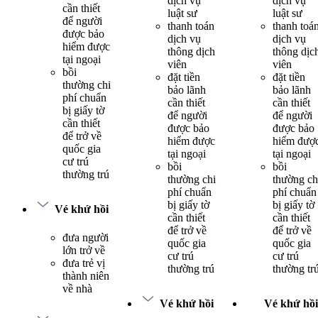
dịch vụ
dịch vụ
cần thiết
luật sư
luật sư
để người
thanh toán
thanh toá
được bảo
dịch vụ
dịch vụ
hiểm được
thông dịch
thông dịc
tại ngoại
viên
viên
bồi
đặt tiền
đặt tiền
thường chi
bảo lãnh
bảo lãnh
phí chuẩn
cần thiết
cần thiết
bị giấy tờ
để người
để người
cần thiết
được bảo
được bảo
để trở về
hiểm được
hiểm đượ
quốc gia
tại ngoại
tại ngoại
cư trú
bồi
bồi
thường trú
thường chi
thường ch
phí chuẩn
phí chuẩn
bị giấy tờ
bị giấy tờ
Vé khứ hồi
cần thiết
cần thiết
để trở về
để trở về
đưa người
quốc gia
quốc gia
lớn trở về
cư trú
cư trú
đưa trẻ vị
thường trú
thường tr
thành niên
về nhà
Vé khứ hồi
Vé khứ hồi