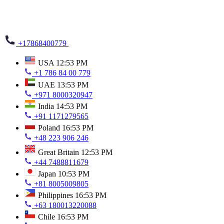
+17868400779
USA
12:53 PM
+1 786 84 00 779
UAE
13:53 PM
+971 8000320947
India
14:53 PM
+91 1171279565
Poland
16:53 PM
+48 223 906 246
Great Britain
12:53 PM
+44 7488811679
Japan
10:53 PM
+81 8005009805
Philippines
16:53 PM
+63 180013220088
Chile
16:53 PM