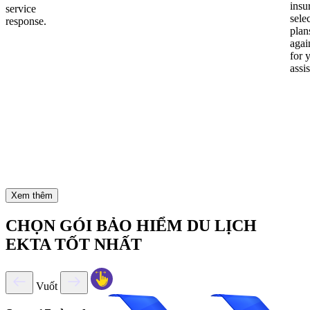
insu
service
sele
response.
plan
again
for 
assi
Xem thêm
CHỌN GÓI BẢO HIỂM DU LỊCH
EKTA TỐT NHẤT
Vuốt