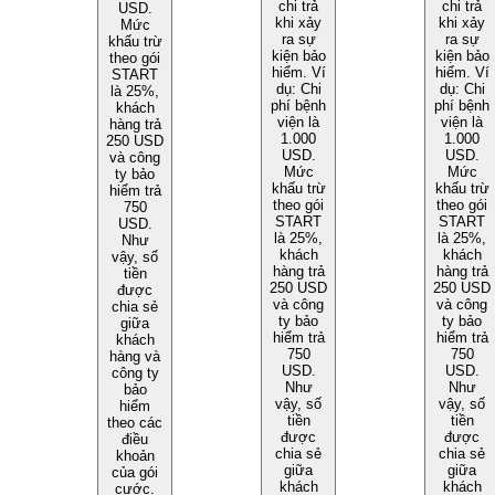
chi trả
chi trả
USD.
khi xảy
khi xảy
Mức
ra sự
ra sự
khấu trừ
kiện bảo
kiện bảo
theo gói
hiểm. Ví
hiểm. Ví
START
dụ: Chi
dụ: Chi
là 25%,
phí bệnh
phí bệnh
khách
viện là
viện là
hàng trả
1.000
1.000
250 USD
USD.
USD.
và công
Mức
Mức
ty bảo
khấu trừ
khấu trừ
hiểm trả
theo gói
theo gói
750
START
START
USD.
là 25%,
là 25%,
Như
khách
khách
vậy, số
hàng trả
hàng trả
tiền
250 USD
250 USD
được
và công
và công
chia sẻ
ty bảo
ty bảo
giữa
hiểm trả
hiểm trả
khách
750
750
hàng và
USD.
USD.
công ty
Như
Như
bảo
vậy, số
vậy, số
hiểm
tiền
tiền
theo các
được
được
điều
chia sẻ
chia sẻ
khoản
giữa
giữa
của gói
khách
khách
cước.