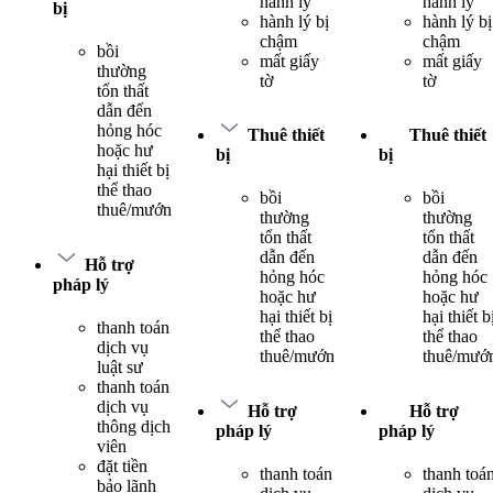
hành lý
hành lý
bị
hành lý bị
hành lý bị
chậm
chậm
bồi
mất giấy
mất giấy
thường
tờ
tờ
tổn thất
dẫn đến
hỏng hóc
Thuê thiết
Thuê thiết
hoặc hư
bị
bị
hại thiết bị
thể thao
bồi
bồi
thuê/mướn
thường
thường
tổn thất
tổn thất
dẫn đến
dẫn đến
Hỗ trợ
hỏng hóc
hỏng hóc
pháp lý
hoặc hư
hoặc hư
hại thiết bị
hại thiết b
thanh toán
thể thao
thể thao
dịch vụ
thuê/mướn
thuê/mướ
luật sư
thanh toán
dịch vụ
Hỗ trợ
Hỗ trợ
thông dịch
pháp lý
pháp lý
viên
đặt tiền
thanh toán
thanh toá
bảo lãnh