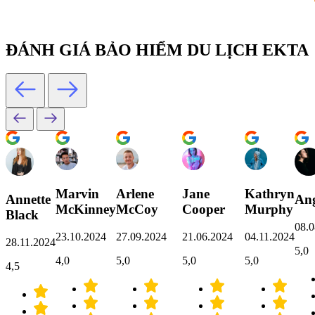
ĐÁNH GIÁ BẢO HIỂM DU LỊCH EKTA
Marvin
Arlene
Jane
Kathryn
Annette
Ang
McKinney
McCoy
Cooper
Murphy
Black
08.0
23.10.2024
27.09.2024
21.06.2024
04.11.2024
28.11.2024
5,0
4,0
5,0
5,0
5,0
4,5