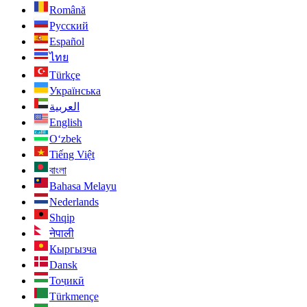
Română
Русский
Español
ไทย
Türkçe
Українська
العربية
English
O‘zbek
Tiếng Việt
বাংলা
Bahasa Melayu
Nederlands
Shqip
नेपाली
Кыргызча
Dansk
Тоҷикӣ
Türkmençe