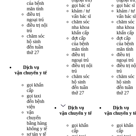
của bệnh
gọi bác sĩ
gọi bác sĩ
mãn tính
khám / tư
khám / tư
điều trị
vấn bác sĩ
vấn bác sĩ
ngoại trú
chăm sóc
chăm sóc
điều trị nội
nha khoa
nha khoa
trú
khẩn cấp
khẩn cấp
chăm sóc
đợt cấp
đợt cấp
hộ sinh
của bệnh
của bệnh
đến tuần
mãn tính
mãn tính
thứ 27
điều trị
điều trị
ngoại trú
ngoại trú
điều trị nội
điều trị nộ
Dịch vụ
trú
trú
vận chuyển y tế
chăm sóc
chăm sóc
hộ sinh
hộ sinh
gọi khẩn
đến tuần
đến tuần
cấp
thứ 27
thứ 27
gọi taxi
đến bệnh
viện
Dịch vụ
Dịch vụ
vận
vận chuyển y tế
vận chuyển y t
chuyển
bằng hàng
gọi khẩn
gọi khẩn
không y tế
cấp
cấp
sơ tán y tế