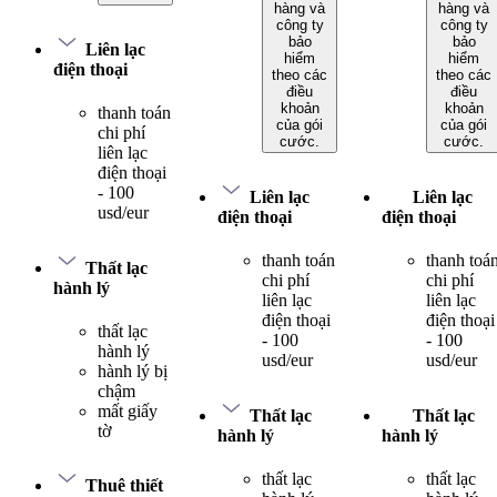
hàng và
hàng và
công ty
công ty
bảo
bảo
Liên lạc
hiểm
hiểm
điện thoại
theo các
theo các
điều
điều
khoản
khoản
thanh toán
của gói
của gói
chi phí
cước.
cước.
liên lạc
điện thoại
- 100
Liên lạc
Liên lạc
usd/eur
điện thoại
điện thoại
thanh toán
thanh toá
Thất lạc
chi phí
chi phí
hành lý
liên lạc
liên lạc
điện thoại
điện thoại
thất lạc
- 100
- 100
hành lý
usd/eur
usd/eur
hành lý bị
chậm
mất giấy
Thất lạc
Thất lạc
tờ
hành lý
hành lý
thất lạc
thất lạc
Thuê thiết