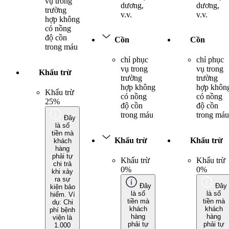
vụ trong
dương,
dương,
trường
v.v.
v.v.
hợp không
có nồng
độ cồn
Cồn
Cồn
trong máu
chỉ phục
chỉ phục
vụ trong
vụ trong
Khấu trừ
trường
trường
hợp không
hợp khôn
Khấu trừ
có nồng
có nồng
25%
độ cồn
độ cồn
trong máu
trong máu
Đây
là số
tiền mà
Khấu trừ
Khấu trừ
khách
hàng
phải tự
Khấu trừ
Khấu trừ
chi trả
0%
0%
khi xảy
ra sự
Đây
Đây
kiện bảo
là số
là số
hiểm. Ví
tiền mà
tiền mà
dụ: Chi
khách
khách
phí bệnh
hàng
hàng
viện là
phải tự
phải tự
1.000