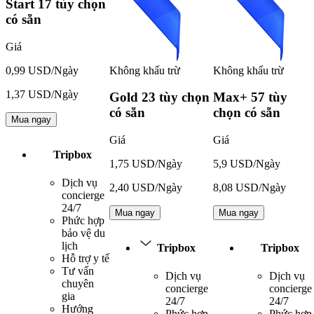
Start
17 tùy chọn
có sẵn
Giá
Không khấu trừ
Không khấu trừ
0,99 USD/Ngày
1,37 USD/Ngày
Gold
23 tùy chọn
Max+
57 tùy
có sẵn
chọn có sẵn
Mua ngay
Giá
Giá
Tripbox
1,75 USD/Ngày
5,9 USD/Ngày
Dịch vụ
2,40 USD/Ngày
8,08 USD/Ngày
concierge
24/7
Mua ngay
Mua ngay
Phức hợp
bảo vệ du
lịch
Tripbox
Tripbox
Hỗ trợ y tế
Tư vấn
Dịch vụ
Dịch vụ
chuyên
concierge
concierge
gia
24/7
24/7
Hướng
Phức hợp
Phức hợp