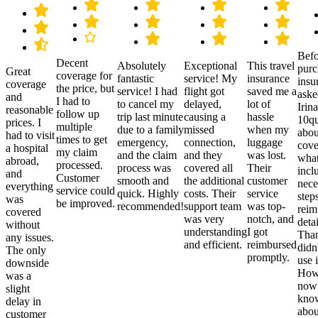
Befo
Decent
Absolutely
Exceptional
This travel
purc
Great
coverage for
fantastic
service! My
insurance
insu
coverage
the price, but
service! I had
flight got
saved me a
aske
and
I had to
to cancel my
delayed,
lot of
Irina
reasonable
follow up
trip last minute
causing a
hassle
10qu
prices. I
multiple
due to a family
missed
when my
abou
had to visit
times to get
emergency,
connection,
luggage
cove
a hospital
my claim
and the claim
and they
was lost.
what
abroad,
processed.
process was
covered all
Their
incl
and
Customer
smooth and
the additional
customer
nece
everything
service could
quick. Highly
costs. Their
service
step
was
be improved.
recommended!
support team
was top-
reim
covered
was very
notch, and
detai
without
understanding
I got
Than
any issues.
and efficient.
reimbursed
didn
The only
promptly.
use i
downside
Howe
was a
now
slight
kno
delay in
abou
customer