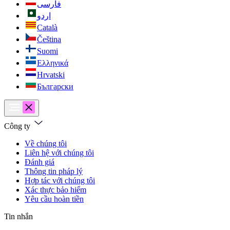
فارسی
اردو
Català
Čeština
Suomi
Ελληνικά
Hrvatski
Български
Công ty
Về chúng tôi
Liên hệ với chúng tôi
Đánh giá
Thông tin pháp lý
Hợp tác với chúng tôi
Xác thực bảo hiểm
Yêu cầu hoàn tiền
Tin nhắn