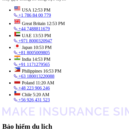
USA
12:53 PM
+1 786 84 00 779
Great Britain
12:53 PM
+44 7488811679
UAE
13:53 PM
+971 8000320947
Japan
10:53 PM
+81 8005009805
India
14:53 PM
+91 1171279565
Philippines
16:53 PM
+63 180013220088
Poland
11:20 AM
+48 223 906 246
Chile
5:20 AM
+56 926 431 523
Bảo hiểm du lịch