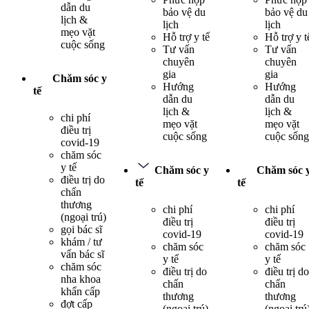
dẫn du
bảo vệ du
bảo vệ du
lịch &
lịch
lịch
mẹo vặt
Hỗ trợ y tế
Hỗ trợ y t
cuộc sống
Tư vấn
Tư vấn
chuyên
chuyên
gia
gia
Chăm sóc y
Hướng
Hướng
tế
dẫn du
dẫn du
lịch &
lịch &
chi phí
mẹo vặt
mẹo vặt
điều trị
cuộc sống
cuộc sống
covid-19
chăm sóc
y tế
Chăm sóc y
Chăm sóc 
điều trị do
tế
tế
chấn
thương
chi phí
chi phí
(ngoại trú)
điều trị
điều trị
gọi bác sĩ
covid-19
covid-19
khám / tư
chăm sóc
chăm sóc
vấn bác sĩ
y tế
y tế
chăm sóc
điều trị do
điều trị do
nha khoa
chấn
chấn
khẩn cấp
thương
thương
đợt cấp
(ngoại trú)
(ngoại trú