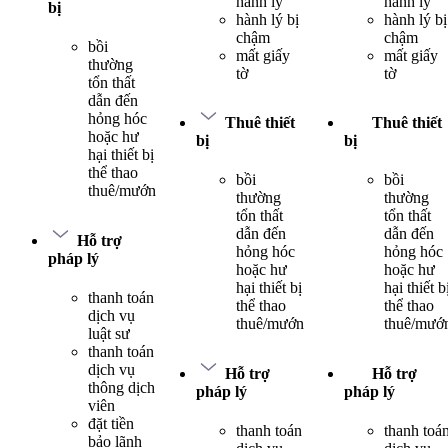
hành lý
hành lý
bị
hành lý bị
hành lý bị
chậm
chậm
bồi
mất giấy
mất giấy
thường
tờ
tờ
tổn thất
dẫn đến
hỏng hóc
Thuê thiết
Thuê thiết
hoặc hư
bị
bị
hại thiết bị
thể thao
bồi
bồi
thuê/mướn
thường
thường
tổn thất
tổn thất
dẫn đến
dẫn đến
Hỗ trợ
hỏng hóc
hỏng hóc
pháp lý
hoặc hư
hoặc hư
hại thiết bị
hại thiết b
thanh toán
thể thao
thể thao
dịch vụ
thuê/mướn
thuê/mướ
luật sư
thanh toán
dịch vụ
Hỗ trợ
Hỗ trợ
thông dịch
pháp lý
pháp lý
viên
đặt tiền
thanh toán
thanh toá
bảo lãnh