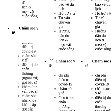
dẫn du
bảo vệ du
bảo vệ du
lịch &
lịch
lịch
mẹo vặt
Hỗ trợ y tế
Hỗ trợ y t
cuộc sống
Tư vấn
Tư vấn
chuyên
chuyên
gia
gia
Chăm sóc y
Hướng
Hướng
tế
dẫn du
dẫn du
lịch &
lịch &
chi phí
mẹo vặt
mẹo vặt
điều trị
cuộc sống
cuộc sống
covid-19
chăm sóc
y tế
Chăm sóc y
Chăm sóc 
điều trị do
tế
tế
chấn
thương
chi phí
chi phí
(ngoại trú)
điều trị
điều trị
gọi bác sĩ
covid-19
covid-19
khám / tư
chăm sóc
chăm sóc
vấn bác sĩ
y tế
y tế
chăm sóc
điều trị do
điều trị do
nha khoa
chấn
chấn
khẩn cấp
thương
thương
đợt cấp
(ngoại trú)
(ngoại trú