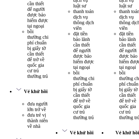
dịch vụ
dịch vụ
cần thiết
luật sư
luật sư
để người
thanh toán
thanh toá
được bảo
dịch vụ
dịch vụ
hiểm được
thông dịch
thông dịc
tại ngoại
viên
viên
bồi
đặt tiền
đặt tiền
thường chi
bảo lãnh
bảo lãnh
phí chuẩn
cần thiết
cần thiết
bị giấy tờ
để người
để người
cần thiết
được bảo
được bảo
để trở về
hiểm được
hiểm đượ
quốc gia
tại ngoại
tại ngoại
cư trú
bồi
bồi
thường trú
thường chi
thường ch
phí chuẩn
phí chuẩn
bị giấy tờ
bị giấy tờ
Vé khứ hồi
cần thiết
cần thiết
để trở về
để trở về
đưa người
quốc gia
quốc gia
lớn trở về
cư trú
cư trú
đưa trẻ vị
thường trú
thường tr
thành niên
về nhà
Vé khứ hồi
Vé khứ hồi