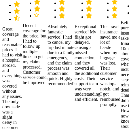
Befo
Decent
Absolutely
Exceptional
This travel
purc
Great
coverage for
fantastic
service! My
insurance
insu
coverage
the price, but
service! I had
flight got
saved me a
aske
and
I had to
to cancel my
delayed,
lot of
Irina
reasonable
follow up
trip last minute
causing a
hassle
10qu
prices. I
multiple
due to a family
missed
when my
abou
had to visit
times to get
emergency,
connection,
luggage
cove
a hospital
my claim
and the claim
and they
was lost.
what
abroad,
processed.
process was
covered all
Their
incl
and
Customer
smooth and
the additional
customer
nece
everything
service could
quick. Highly
costs. Their
service
step
was
be improved.
recommended!
support team
was top-
reim
covered
was very
notch, and
detai
without
understanding
I got
Than
any issues.
and efficient.
reimbursed
didn
The only
promptly.
use i
downside
Howe
was a
now
slight
kno
delay in
abou
customer