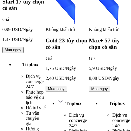
Start
17 tùy chọn
có sẵn
Giá
Không khấu trừ
Không khấu trừ
0,99 USD/Ngày
1,37 USD/Ngày
Gold
23 tùy chọn
Max+
57 tùy
có sẵn
chọn có sẵn
Mua ngay
Giá
Giá
Tripbox
1,75 USD/Ngày
5,9 USD/Ngày
Dịch vụ
2,40 USD/Ngày
8,08 USD/Ngày
concierge
24/7
Mua ngay
Mua ngay
Phức hợp
bảo vệ du
lịch
Tripbox
Tripbox
Hỗ trợ y tế
Tư vấn
Dịch vụ
Dịch vụ
chuyên
concierge
concierge
gia
24/7
24/7
Hướng
Phức hợp
Phức hợp