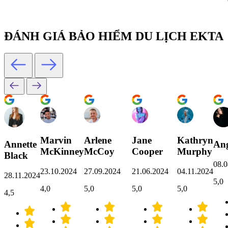
ĐÁNH GIÁ BẢO HIỂM DU LỊCH EKTA
Marvin
Arlene
Jane
Kathryn
Annette
Ang
McKinney
McCoy
Cooper
Murphy
Black
08.0
23.10.2024
27.09.2024
21.06.2024
04.11.2024
28.11.2024
5,0
4,0
5,0
5,0
5,0
4,5