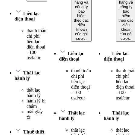
hàng và
hàng và
công ty
công ty
bảo
bảo
Liên lạc
hiểm
hiểm
điện thoại
theo các
theo các
điều
điều
khoản
khoản
thanh toán
của gói
của gói
chi phí
cước.
cước.
liên lạc
điện thoại
- 100
Liên lạc
Liên lạc
usd/eur
điện thoại
điện thoại
thanh toán
thanh toá
Thất lạc
chi phí
chi phí
hành lý
liên lạc
liên lạc
điện thoại
điện thoại
thất lạc
- 100
- 100
hành lý
usd/eur
usd/eur
hành lý bị
chậm
mất giấy
Thất lạc
Thất lạc
tờ
hành lý
hành lý
thất lạc
thất lạc
Thuê thiết