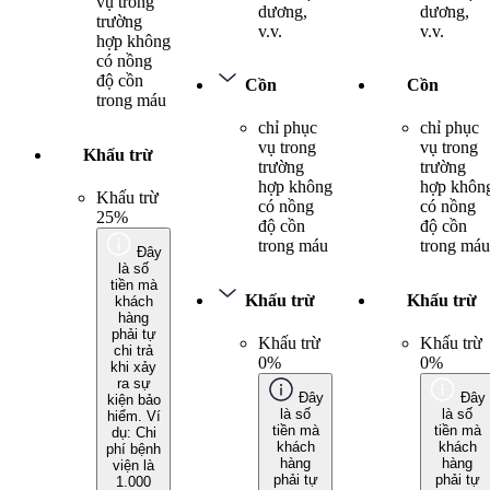
vụ trong
dương,
dương,
trường
v.v.
v.v.
hợp không
có nồng
độ cồn
Cồn
Cồn
trong máu
chỉ phục
chỉ phục
vụ trong
vụ trong
Khấu trừ
trường
trường
hợp không
hợp khôn
Khấu trừ
có nồng
có nồng
25%
độ cồn
độ cồn
trong máu
trong máu
Đây
là số
tiền mà
Khấu trừ
Khấu trừ
khách
hàng
phải tự
Khấu trừ
Khấu trừ
chi trả
0%
0%
khi xảy
ra sự
Đây
Đây
kiện bảo
là số
là số
hiểm. Ví
tiền mà
tiền mà
dụ: Chi
khách
khách
phí bệnh
hàng
hàng
viện là
phải tự
phải tự
1.000