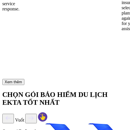
insu
service
sele
response.
plan
again
for 
assi
Xem thêm
CHỌN GÓI BẢO HIỂM DU LỊCH
EKTA TỐT NHẤT
Vuốt