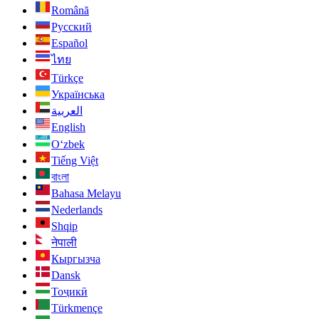
Română
Русский
Español
ไทย
Türkçe
Українська
العربية
English
O‘zbek
Tiếng Việt
বাংলা
Bahasa Melayu
Nederlands
Shqip
नेपाली
Кыргызча
Dansk
Тоҷикӣ
Türkmençe