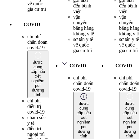
gọi taxi
gọi taxi
về quốc
đến bệnh
đến bệnh
gia cư trú
viện
viện
vận
vận
chuyển
chuyển
COVID
bằng hàng
bằng hàn
không y tế
không y t
chi phí
sơ tán y tế
sơ tán y tế
chẩn đoán
về quốc
về quốc
covid-19
gia cư trú
gia cư trú
được
COVID
COVID
cung
cấp nếu
xét
chi phí
chi phí
nghiệm
chẩn đoán
chẩn đoá
pcr
covid-19
covid-19
dương
tính
chi phí
được
được
điều trị
cung
cung
covid-19
cấp nếu
cấp nếu
chăm sóc
xét
xét
nghiệm
nghiệm
y tế
pcr
pcr
điều trị
dương
dương
ngoại trú
tính
tính