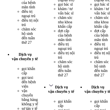
của bệnh
gọi bác sĩ
gọi bác sĩ
mãn tính
khám / tư
khám / tư
điều trị
vấn bác sĩ
vấn bác sĩ
ngoại trú
chăm sóc
chăm sóc
điều trị nội
nha khoa
nha khoa
trú
khẩn cấp
khẩn cấp
chăm sóc
đợt cấp
đợt cấp
hộ sinh
của bệnh
của bệnh
đến tuần
mãn tính
mãn tính
thứ 27
điều trị
điều trị
ngoại trú
ngoại trú
điều trị nội
điều trị nộ
Dịch vụ
trú
trú
vận chuyển y tế
chăm sóc
chăm sóc
hộ sinh
hộ sinh
gọi khẩn
đến tuần
đến tuần
cấp
thứ 27
thứ 27
gọi taxi
đến bệnh
viện
Dịch vụ
Dịch vụ
vận
vận chuyển y tế
vận chuyển y t
chuyển
bằng hàng
gọi khẩn
gọi khẩn
không y tế
cấp
cấp
sơ tán y tế