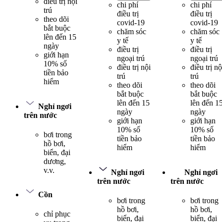
điều trị nội
chi phí
chi phí
trú
điều trị
điều trị
theo dõi
covid-19
covid-19
bắt buộc
chăm sóc
chăm sóc
lên đến 15
y tế
y tế
ngày
điều trị
điều trị
giới hạn
ngoại trú
ngoại trú
10% số
điều trị nội
điều trị nộ
tiền bảo
trú
trú
hiểm
theo dõi
theo dõi
bắt buộc
bắt buộc
lên đến 15
lên đến 1
Nghỉ ngơi
ngày
ngày
trên nước
giới hạn
giới hạn
10% số
10% số
bơi trong
tiền bảo
tiền bảo
hồ bơi,
hiểm
hiểm
biển, đại
dương,
v.v.
Nghỉ ngơi
Nghỉ ngơi
trên nước
trên nước
Cồn
bơi trong
bơi trong
hồ bơi,
hồ bơi,
chỉ phục
biển, đại
biển, đại