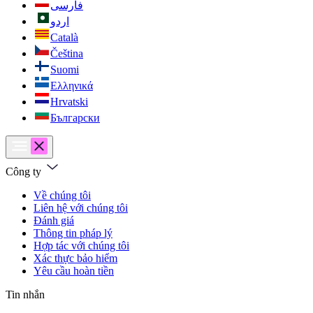
فارسی
اردو
Català
Čeština
Suomi
Ελληνικά
Hrvatski
Български
Công ty
Về chúng tôi
Liên hệ với chúng tôi
Đánh giá
Thông tin pháp lý
Hợp tác với chúng tôi
Xác thực bảo hiểm
Yêu cầu hoàn tiền
Tin nhắn