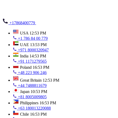
+17868400779
USA
12:53 PM
+1 786 84 00 779
UAE
13:53 PM
+971 8000320947
India
14:53 PM
+91 1171279565
Poland
16:53 PM
+48 223 906 246
Great Britain
12:53 PM
+44 7488811679
Japan
10:53 PM
+81 8005009805
Philippines
16:53 PM
+63 180013220088
Chile
16:53 PM