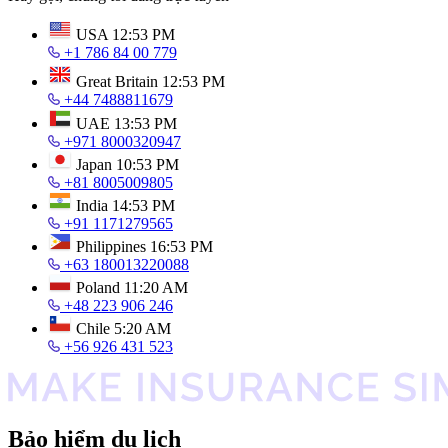
USA
12:53 PM
+1 786 84 00 779
Great Britain
12:53 PM
+44 7488811679
UAE
13:53 PM
+971 8000320947
Japan
10:53 PM
+81 8005009805
India
14:53 PM
+91 1171279565
Philippines
16:53 PM
+63 180013220088
Poland
11:20 AM
+48 223 906 246
Chile
5:20 AM
+56 926 431 523
Bảo hiểm du lịch