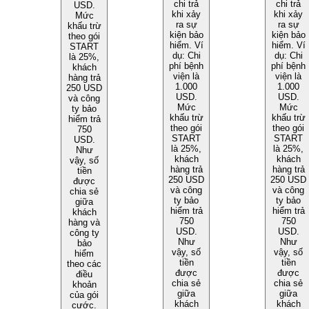
chi trả
chi trả
USD.
khi xảy
khi xảy
Mức
ra sự
ra sự
khấu trừ
kiện bảo
kiện bảo
theo gói
hiểm. Ví
hiểm. Ví
START
dụ: Chi
dụ: Chi
là 25%,
phí bệnh
phí bệnh
khách
viện là
viện là
hàng trả
1.000
1.000
250 USD
USD.
USD.
và công
Mức
Mức
ty bảo
khấu trừ
khấu trừ
hiểm trả
theo gói
theo gói
750
START
START
USD.
là 25%,
là 25%,
Như
khách
khách
vậy, số
hàng trả
hàng trả
tiền
250 USD
250 USD
được
và công
và công
chia sẻ
ty bảo
ty bảo
giữa
hiểm trả
hiểm trả
khách
750
750
hàng và
USD.
USD.
công ty
Như
Như
bảo
vậy, số
vậy, số
hiểm
tiền
tiền
theo các
được
được
điều
chia sẻ
chia sẻ
khoản
giữa
giữa
của gói
khách
khách
cước.