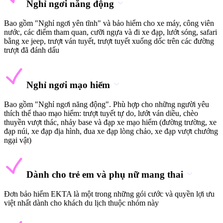
Nghỉ ngơi năng động
Bao gồm "Nghỉ ngơi yên tĩnh" và bảo hiểm cho xe máy, công viên
nước, các điểm tham quan, cưỡi ngựa và đi xe đạp, lướt sóng, safari
bằng xe jeep, trượt ván tuyết, trượt tuyết xuống dốc trên các đường
trượt đã đánh dấu
Nghỉ ngơi mạo hiểm
Bao gồm "Nghỉ ngơi năng động". Phù hợp cho những người yêu
thích thể thao mạo hiểm: trượt tuyết tự do, lướt ván diều, chèo
thuyền vượt thác, nhảy base và đạp xe mạo hiểm (đường trường, xe
đạp núi, xe đạp địa hình, đua xe đạp lòng chảo, xe đạp vượt chướng
ngại vật)
Dành cho trẻ em và phụ nữ mang thai
Đơn bảo hiểm EKTA là một trong những gói cước và quyền lợi ưu
việt nhất dành cho khách du lịch thuộc nhóm này