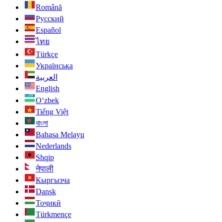
Română
Русский
Español
ไทย
Türkçe
Українська
العربية
English
O‘zbek
Tiếng Việt
বাংলা
Bahasa Melayu
Nederlands
Shqip
नेपाली
Кыргызча
Dansk
Тоҷикӣ
Türkmençe