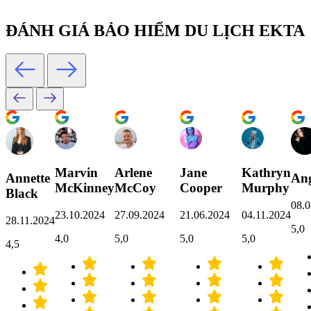
ĐÁNH GIÁ BẢO HIỂM DU LỊCH EKTA
Marvin
Arlene
Jane
Kathryn
Annette
Ang
McKinney
McCoy
Cooper
Murphy
Black
08.0
23.10.2024
27.09.2024
21.06.2024
04.11.2024
28.11.2024
5,0
4,0
5,0
5,0
5,0
4,5