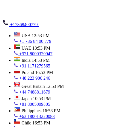
+17868400779
USA
12:53 PM
+1 786 84 00 779
UAE
13:53 PM
+971 8000320947
India
14:53 PM
+91 1171279565
Poland
16:53 PM
+48 223 906 246
Great Britain
12:53 PM
+44 7488811679
Japan
10:53 PM
+81 8005009805
Philippines
16:53 PM
+63 180013220088
Chile
16:53 PM