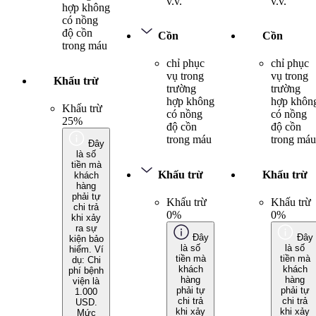
v.v.
v.v.
hợp không
có nồng
độ cồn
Cồn
Cồn
trong máu
chỉ phục
chỉ phục
vụ trong
vụ trong
Khấu trừ
trường
trường
hợp không
hợp khôn
Khấu trừ
có nồng
có nồng
25%
độ cồn
độ cồn
trong máu
trong máu
Đây
là số
tiền mà
Khấu trừ
Khấu trừ
khách
hàng
phải tự
Khấu trừ
Khấu trừ
chi trả
0%
0%
khi xảy
ra sự
Đây
Đây
kiện bảo
là số
là số
hiểm. Ví
tiền mà
tiền mà
dụ: Chi
khách
khách
phí bệnh
hàng
hàng
viện là
phải tự
phải tự
1.000
chi trả
chi trả
USD.
khi xảy
khi xảy
Mức