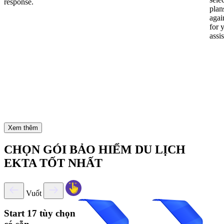
response.
plan
again
for 
assi
Xem thêm
CHỌN GÓI BẢO HIỂM DU LỊCH
EKTA TỐT NHẤT
Vuốt
Start
17 tùy chọn