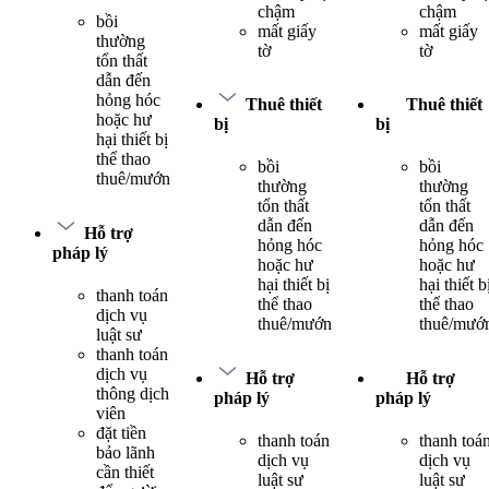
chậm
chậm
bồi
mất giấy
mất giấy
thường
tờ
tờ
tổn thất
dẫn đến
hỏng hóc
Thuê thiết
Thuê thiết
hoặc hư
bị
bị
hại thiết bị
thể thao
bồi
bồi
thuê/mướn
thường
thường
tổn thất
tổn thất
dẫn đến
dẫn đến
Hỗ trợ
hỏng hóc
hỏng hóc
pháp lý
hoặc hư
hoặc hư
hại thiết bị
hại thiết b
thanh toán
thể thao
thể thao
dịch vụ
thuê/mướn
thuê/mướ
luật sư
thanh toán
dịch vụ
Hỗ trợ
Hỗ trợ
thông dịch
pháp lý
pháp lý
viên
đặt tiền
thanh toán
thanh toá
bảo lãnh
dịch vụ
dịch vụ
cần thiết
luật sư
luật sư