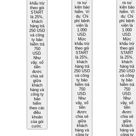
ra sự
ra sự
khấu trừ
kiện bảo
kiện bảo
theo gói
hiểm. Ví
hiểm. Ví
START
dụ: Chi
dụ: Chi
là 25%,
phí bệnh
phí bệnh
khách
viện là
viện là
hàng trả
1.000
1.000
250 USD
USD.
USD.
và công
Mức
Mức
ty bảo
khấu trừ
khấu trừ
hiểm trả
theo gói
theo gói
750
START
START
USD.
là 25%,
là 25%,
Như
khách
khách
vậy, số
hàng trả
hàng trả
tiền
250 USD
250 USD
được
và công
và công
chia sẻ
ty bảo
ty bảo
giữa
hiểm trả
hiểm trả
khách
750
750
hàng và
USD.
USD.
công ty
Như
Như
bảo
vậy, số
vậy, số
hiểm
tiền
tiền
theo các
được
được
điều
chia sẻ
chia sẻ
khoản
giữa
giữa
của gói
khách
khách
cước.
hàng và
hàng và
công ty
công ty