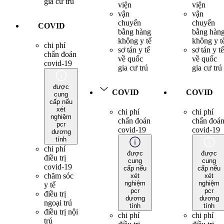
gia cư trú
viện
viện
vận
vận
chuyển
chuyển
COVID
bằng hàng
bằng hàn
không y tế
không y t
chi phí
sơ tán y tế
sơ tán y tế
chẩn đoán
về quốc
về quốc
covid-19
gia cư trú
gia cư trú
được
COVID
COVID
cung
cấp nếu
xét
chi phí
chi phí
nghiệm
chẩn đoán
chẩn đoá
pcr
covid-19
covid-19
dương
tính
chi phí
được
được
điều trị
cung
cung
covid-19
cấp nếu
cấp nếu
chăm sóc
xét
xét
nghiệm
nghiệm
y tế
pcr
pcr
điều trị
dương
dương
ngoại trú
tính
tính
điều trị nội
chi phí
chi phí
trú