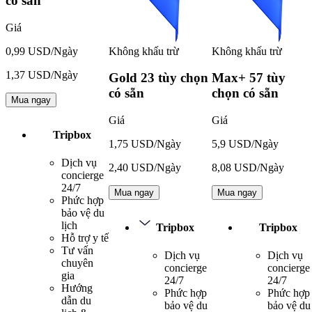
có sẵn
Giá
Không khấu trừ
Không khấu trừ
0,99 USD/Ngày
1,37 USD/Ngày
Gold
23 tùy chọn
Max+
57 tùy
có sẵn
chọn có sẵn
Mua ngay
Giá
Giá
Tripbox
1,75 USD/Ngày
5,9 USD/Ngày
Dịch vụ
2,40 USD/Ngày
8,08 USD/Ngày
concierge
24/7
Mua ngay
Mua ngay
Phức hợp
bảo vệ du
lịch
Tripbox
Tripbox
Hỗ trợ y tế
Tư vấn
Dịch vụ
Dịch vụ
chuyên
concierge
concierge
gia
24/7
24/7
Hướng
Phức hợp
Phức hợp
dẫn du
bảo vệ du
bảo vệ du