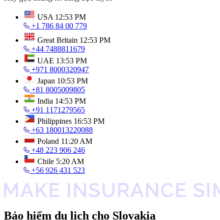
USA
12:53 PM
+1 786 84 00 779
Great Britain
12:53 PM
+44 7488811679
UAE
13:53 PM
+971 8000320947
Japan
10:53 PM
+81 8005009805
India
14:53 PM
+91 1171279565
Philippines
16:53 PM
+63 180013220088
Poland
11:20 AM
+48 223 906 246
Chile
5:20 AM
+56 926 431 523
Bảo hiểm du lịch cho Slovakia