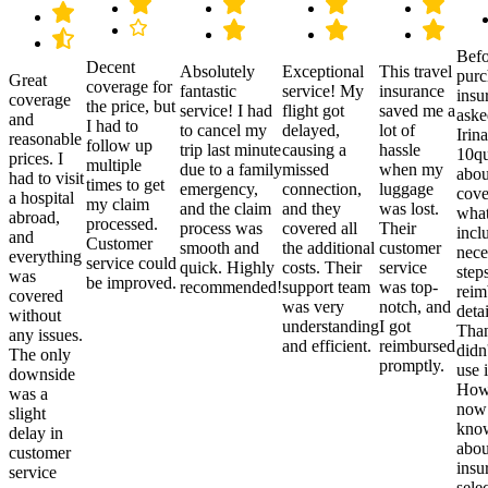
Befo
Decent
Absolutely
Exceptional
This travel
purc
Great
coverage for
fantastic
service! My
insurance
insu
coverage
the price, but
service! I had
flight got
saved me a
aske
and
I had to
to cancel my
delayed,
lot of
Irina
reasonable
follow up
trip last minute
causing a
hassle
10qu
prices. I
multiple
due to a family
missed
when my
abou
had to visit
times to get
emergency,
connection,
luggage
cove
a hospital
my claim
and the claim
and they
was lost.
what
abroad,
processed.
process was
covered all
Their
incl
and
Customer
smooth and
the additional
customer
nece
everything
service could
quick. Highly
costs. Their
service
step
was
be improved.
recommended!
support team
was top-
reim
covered
was very
notch, and
detai
without
understanding
I got
Than
any issues.
and efficient.
reimbursed
didn
The only
promptly.
use i
downside
Howe
was a
now
slight
kno
delay in
abou
customer
insu
service
sele