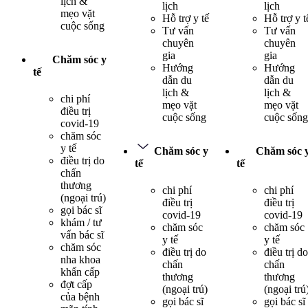
lịch &
lịch
lịch
mẹo vặt
Hỗ trợ y tế
Hỗ trợ y t
cuộc sống
Tư vấn
Tư vấn
chuyên
chuyên
gia
gia
Chăm sóc y
Hướng
Hướng
tế
dẫn du
dẫn du
lịch &
lịch &
chi phí
mẹo vặt
mẹo vặt
điều trị
cuộc sống
cuộc sống
covid-19
chăm sóc
y tế
Chăm sóc y
Chăm sóc 
điều trị do
tế
tế
chấn
thương
chi phí
chi phí
(ngoại trú)
điều trị
điều trị
gọi bác sĩ
covid-19
covid-19
khám / tư
chăm sóc
chăm sóc
vấn bác sĩ
y tế
y tế
chăm sóc
điều trị do
điều trị do
nha khoa
chấn
chấn
khẩn cấp
thương
thương
đợt cấp
(ngoại trú)
(ngoại trú
của bệnh
gọi bác sĩ
gọi bác sĩ