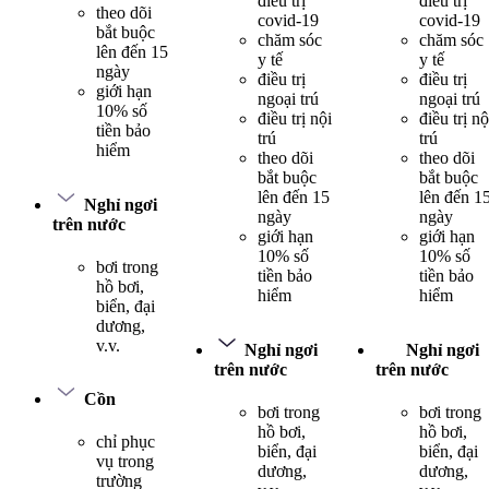
điều trị
điều trị
theo dõi
covid-19
covid-19
bắt buộc
chăm sóc
chăm sóc
lên đến 15
y tế
y tế
ngày
điều trị
điều trị
giới hạn
ngoại trú
ngoại trú
10% số
điều trị nội
điều trị nộ
tiền bảo
trú
trú
hiểm
theo dõi
theo dõi
bắt buộc
bắt buộc
lên đến 15
lên đến 1
Nghỉ ngơi
ngày
ngày
trên nước
giới hạn
giới hạn
10% số
10% số
bơi trong
tiền bảo
tiền bảo
hồ bơi,
hiểm
hiểm
biển, đại
dương,
v.v.
Nghỉ ngơi
Nghỉ ngơi
trên nước
trên nước
Cồn
bơi trong
bơi trong
hồ bơi,
hồ bơi,
chỉ phục
biển, đại
biển, đại
vụ trong
dương,
dương,
trường