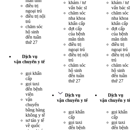
mãn tính
khám / tư
khám / tư
điều trị
vấn bác sĩ
vấn bác sĩ
ngoại trú
chăm sóc
chăm sóc
điều trị nội
nha khoa
nha khoa
trú
khẩn cấp
khẩn cấp
chăm sóc
đợt cấp
đợt cấp
hộ sinh
của bệnh
của bệnh
đến tuần
mãn tính
mãn tính
thứ 27
điều trị
điều trị
ngoại trú
ngoại trú
điều trị nội
điều trị nộ
Dịch vụ
trú
trú
vận chuyển y tế
chăm sóc
chăm sóc
hộ sinh
hộ sinh
gọi khẩn
đến tuần
đến tuần
cấp
thứ 27
thứ 27
gọi taxi
đến bệnh
viện
Dịch vụ
Dịch vụ
vận
vận chuyển y tế
vận chuyển y t
chuyển
bằng hàng
gọi khẩn
gọi khẩn
không y tế
cấp
cấp
sơ tán y tế
gọi taxi
gọi taxi
về quốc
đến bệnh
đến bệnh