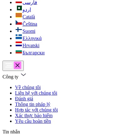
فارسی
اردو
Català
Čeština
Suomi
Ελληνικά
Hrvatski
Български
Công ty
Về chúng tôi
Liên hệ với chúng tôi
Đánh giá
Thông tin pháp lý
Hợp tác với chúng tôi
Xác thực bảo hiểm
Yêu cầu hoàn tiền
Tin nhắn