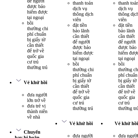
để người
thanh toán
thanh toá
được bảo
dịch vụ
dịch vụ
hiểm được
thông dịch
thông dịc
tại ngoại
viên
viên
bồi
đặt tiền
đặt tiền
thường chi
bảo lãnh
bảo lãnh
phí chuẩn
cần thiết
cần thiết
bị giấy tờ
để người
để người
cần thiết
được bảo
được bảo
để trở về
hiểm được
hiểm đượ
quốc gia
tại ngoại
tại ngoại
cư trú
bồi
bồi
thường trú
thường chi
thường ch
phí chuẩn
phí chuẩn
bị giấy tờ
bị giấy tờ
Vé khứ hồi
cần thiết
cần thiết
để trở về
để trở về
đưa người
quốc gia
quốc gia
lớn trở về
cư trú
cư trú
đưa trẻ vị
thường trú
thường tr
thành niên
về nhà
Vé khứ hồi
Vé khứ hồi
Chuyến
đưa người
đưa ngườ
bay bị hoãn