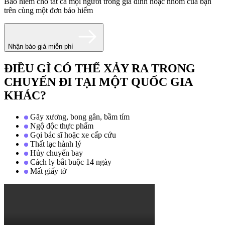
Bảo hiểm cho tất cả mọi người trong gia đình hoặc nhóm của bạn
trên cùng một đơn bảo hiểm
Nhận báo giá miễn phí
ĐIỀU GÌ CÓ THỂ XẢY RA TRONG
CHUYẾN ĐI TẠI MỘT QUỐC GIA
KHÁC?
Gãy xương, bong gân, bầm tím
Ngộ độc thực phẩm
Gọi bác sĩ hoặc xe cấp cứu
Thất lạc hành lý
Hủy chuyến bay
Cách ly bắt buộc 14 ngày
Mất giấy tờ