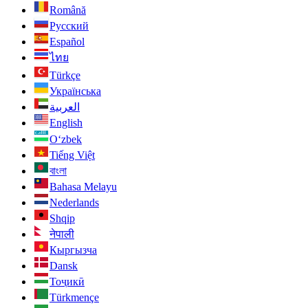
Română
Русский
Español
ไทย
Türkçe
Українська
العربية
English
O‘zbek
Tiếng Việt
বাংলা
Bahasa Melayu
Nederlands
Shqip
नेपाली
Кыргызча
Dansk
Тоҷикӣ
Türkmençe