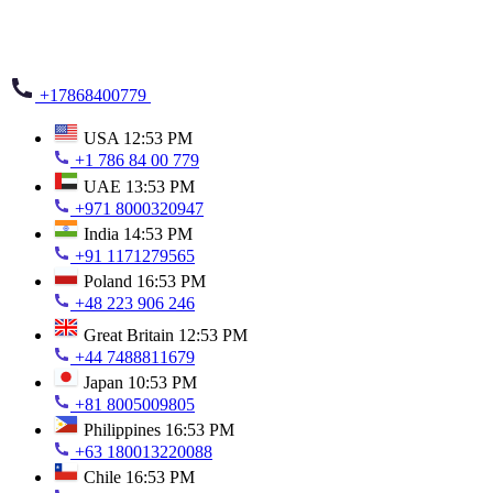
+17868400779
USA
12:53 PM
+1 786 84 00 779
UAE
13:53 PM
+971 8000320947
India
14:53 PM
+91 1171279565
Poland
16:53 PM
+48 223 906 246
Great Britain
12:53 PM
+44 7488811679
Japan
10:53 PM
+81 8005009805
Philippines
16:53 PM
+63 180013220088
Chile
16:53 PM