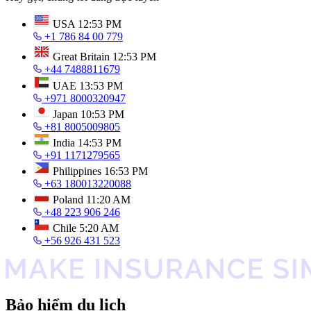
USA
12:53 PM
+1 786 84 00 779
Great Britain
12:53 PM
+44 7488811679
UAE
13:53 PM
+971 8000320947
Japan
10:53 PM
+81 8005009805
India
14:53 PM
+91 1171279565
Philippines
16:53 PM
+63 180013220088
Poland
11:20 AM
+48 223 906 246
Chile
5:20 AM
+56 926 431 523
Bảo hiểm du lịch