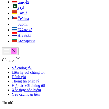
فارسی
اردو
Català
Čeština
Suomi
Ελληνικά
Hrvatski
Български
Công ty
Về chúng tôi
Liên hệ với chúng tôi
Đánh giá
Thông tin pháp lý
Hợp tác với chúng tôi
Xác thực bảo hiểm
Yêu cầu hoàn tiền
Tin nhắn