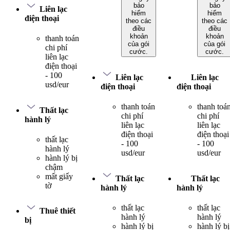
bảo
bảo
Liên lạc
hiểm
hiểm
điện thoại
theo các
theo các
điều
điều
khoản
khoản
thanh toán
của gói
của gói
chi phí
cước.
cước.
liên lạc
điện thoại
- 100
Liên lạc
Liên lạc
usd/eur
điện thoại
điện thoại
thanh toán
thanh toá
Thất lạc
chi phí
chi phí
hành lý
liên lạc
liên lạc
điện thoại
điện thoại
thất lạc
- 100
- 100
hành lý
usd/eur
usd/eur
hành lý bị
chậm
mất giấy
Thất lạc
Thất lạc
tờ
hành lý
hành lý
thất lạc
thất lạc
Thuê thiết
hành lý
hành lý
bị
hành lý bị
hành lý bị