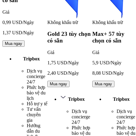
có sẵn
Giá
Không khấu trừ
Không khấu trừ
0,99 USD/Ngày
1,37 USD/Ngày
Gold
23 tùy chọn
Max+
57 tùy
có sẵn
chọn có sẵn
Mua ngay
Giá
Giá
Tripbox
1,75 USD/Ngày
5,9 USD/Ngày
Dịch vụ
2,40 USD/Ngày
8,08 USD/Ngày
concierge
24/7
Mua ngay
Mua ngay
Phức hợp
bảo vệ du
lịch
Tripbox
Tripbox
Hỗ trợ y tế
Tư vấn
Dịch vụ
Dịch vụ
chuyên
concierge
concierge
gia
24/7
24/7
Hướng
Phức hợp
Phức hợp
dẫn du
bảo vệ du
bảo vệ du