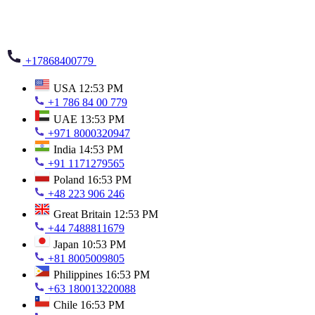
+17868400779
USA
12:53 PM
+1 786 84 00 779
UAE
13:53 PM
+971 8000320947
India
14:53 PM
+91 1171279565
Poland
16:53 PM
+48 223 906 246
Great Britain
12:53 PM
+44 7488811679
Japan
10:53 PM
+81 8005009805
Philippines
16:53 PM
+63 180013220088
Chile
16:53 PM