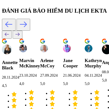
ĐÁNH GIÁ BẢO HIỂM DU LỊCH EKTA
Marvin
Arlene
Jane
Kathryn
Annette
Ang
McKinney
McCoy
Cooper
Murphy
Black
08.0
23.10.2024
27.09.2024
21.06.2024
04.11.2024
28.11.2024
5,0
4,0
5,0
5,0
5,0
4,5