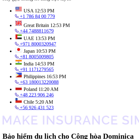
USA
12:53 PM
+1 786 84 00 779
Great Britain
12:53 PM
+44 7488811679
UAE
13:53 PM
+971 8000320947
Japan
10:53 PM
+81 8005009805
India
14:53 PM
+91 1171279565
Philippines
16:53 PM
+63 180013220088
Poland
11:20 AM
+48 223 906 246
Chile
5:20 AM
+56 926 431 523
Bảo hiểm du lịch cho Cộng hòa Dominica