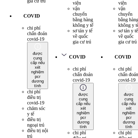
gia cư trú
viện
viện
vận
vận
chuyển
chuyển
COVID
bằng hàng
bằng hàn
không y tế
không y t
chi phí
sơ tán y tế
sơ tán y tế
chẩn đoán
về quốc
về quốc
covid-19
gia cư trú
gia cư trú
được
COVID
COVID
cung
cấp nếu
xét
chi phí
chi phí
nghiệm
chẩn đoán
chẩn đoá
pcr
covid-19
covid-19
dương
tính
chi phí
được
được
điều trị
cung
cung
covid-19
cấp nếu
cấp nếu
chăm sóc
xét
xét
nghiệm
nghiệm
y tế
pcr
pcr
điều trị
dương
dương
ngoại trú
tính
tính
điều trị nội
chi phí
chi phí
trú