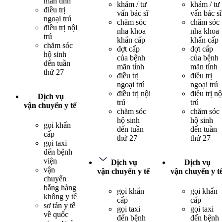
mãn tính
khám / tư
khám / tư
điều trị
vấn bác sĩ
vấn bác sĩ
ngoại trú
chăm sóc
chăm sóc
điều trị nội
nha khoa
nha khoa
trú
khẩn cấp
khẩn cấp
chăm sóc
đợt cấp
đợt cấp
hộ sinh
của bệnh
của bệnh
đến tuần
mãn tính
mãn tính
thứ 27
điều trị
điều trị
ngoại trú
ngoại trú
điều trị nội
điều trị nộ
Dịch vụ
trú
trú
vận chuyển y tế
chăm sóc
chăm sóc
hộ sinh
hộ sinh
gọi khẩn
đến tuần
đến tuần
cấp
thứ 27
thứ 27
gọi taxi
đến bệnh
viện
Dịch vụ
Dịch vụ
vận
vận chuyển y tế
vận chuyển y t
chuyển
bằng hàng
gọi khẩn
gọi khẩn
không y tế
cấp
cấp
sơ tán y tế
gọi taxi
gọi taxi
về quốc
đến bệnh
đến bệnh