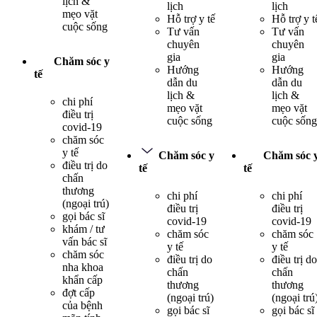
lịch &
lịch
lịch
mẹo vặt
Hỗ trợ y tế
Hỗ trợ y t
cuộc sống
Tư vấn
Tư vấn
chuyên
chuyên
gia
gia
Chăm sóc y
Hướng
Hướng
tế
dẫn du
dẫn du
lịch &
lịch &
chi phí
mẹo vặt
mẹo vặt
điều trị
cuộc sống
cuộc sống
covid-19
chăm sóc
y tế
Chăm sóc y
Chăm sóc 
điều trị do
tế
tế
chấn
thương
chi phí
chi phí
(ngoại trú)
điều trị
điều trị
gọi bác sĩ
covid-19
covid-19
khám / tư
chăm sóc
chăm sóc
vấn bác sĩ
y tế
y tế
chăm sóc
điều trị do
điều trị do
nha khoa
chấn
chấn
khẩn cấp
thương
thương
đợt cấp
(ngoại trú)
(ngoại trú
của bệnh
gọi bác sĩ
gọi bác sĩ