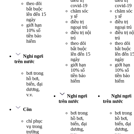
điều trị
điều trị
theo dõi
covid-19
covid-19
bắt buộc
chăm sóc
chăm sóc
lên đến 15
y tế
y tế
ngày
điều trị
điều trị
giới hạn
ngoại trú
ngoại trú
10% số
điều trị nội
điều trị nộ
tiền bảo
trú
trú
hiểm
theo dõi
theo dõi
bắt buộc
bắt buộc
lên đến 15
lên đến 1
Nghỉ ngơi
ngày
ngày
trên nước
giới hạn
giới hạn
10% số
10% số
bơi trong
tiền bảo
tiền bảo
hồ bơi,
hiểm
hiểm
biển, đại
dương,
v.v.
Nghỉ ngơi
Nghỉ ngơi
trên nước
trên nước
Cồn
bơi trong
bơi trong
hồ bơi,
hồ bơi,
chỉ phục
biển, đại
biển, đại
vụ trong
dương,
dương,
trường