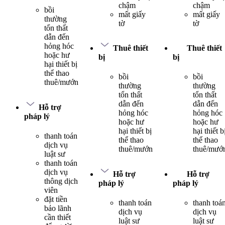
chậm
chậm
bồi
mất giấy
mất giấy
thường
tờ
tờ
tổn thất
dẫn đến
hỏng hóc
Thuê thiết
Thuê thiết
hoặc hư
bị
bị
hại thiết bị
thể thao
bồi
bồi
thuê/mướn
thường
thường
tổn thất
tổn thất
dẫn đến
dẫn đến
Hỗ trợ
hỏng hóc
hỏng hóc
pháp lý
hoặc hư
hoặc hư
hại thiết bị
hại thiết b
thanh toán
thể thao
thể thao
dịch vụ
thuê/mướn
thuê/mướ
luật sư
thanh toán
dịch vụ
Hỗ trợ
Hỗ trợ
thông dịch
pháp lý
pháp lý
viên
đặt tiền
thanh toán
thanh toá
bảo lãnh
dịch vụ
dịch vụ
cần thiết
luật sư
luật sư