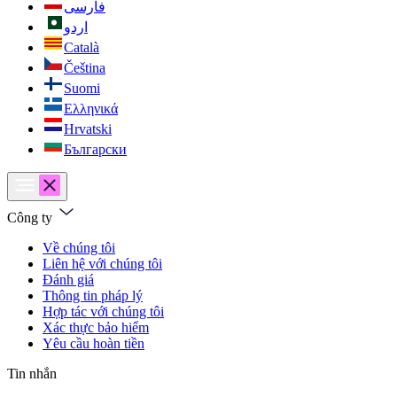
فارسی
اردو
Català
Čeština
Suomi
Ελληνικά
Hrvatski
Български
Công ty
Về chúng tôi
Liên hệ với chúng tôi
Đánh giá
Thông tin pháp lý
Hợp tác với chúng tôi
Xác thực bảo hiểm
Yêu cầu hoàn tiền
Tin nhắn