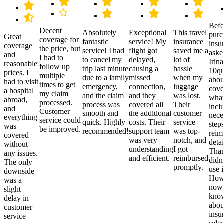
Befo
Decent
Absolutely
Exceptional
This travel
purc
Great
coverage for
fantastic
service! My
insurance
insu
coverage
the price, but
service! I had
flight got
saved me a
aske
and
I had to
to cancel my
delayed,
lot of
Irina
reasonable
follow up
trip last minute
causing a
hassle
10qu
prices. I
multiple
due to a family
missed
when my
abou
had to visit
times to get
emergency,
connection,
luggage
cove
a hospital
my claim
and the claim
and they
was lost.
what
abroad,
processed.
process was
covered all
Their
incl
and
Customer
smooth and
the additional
customer
nece
everything
service could
quick. Highly
costs. Their
service
step
was
be improved.
recommended!
support team
was top-
reim
covered
was very
notch, and
detai
without
understanding
I got
Than
any issues.
and efficient.
reimbursed
didn
The only
promptly.
use i
downside
Howe
was a
now
slight
kno
delay in
abou
customer
insu
service
sele