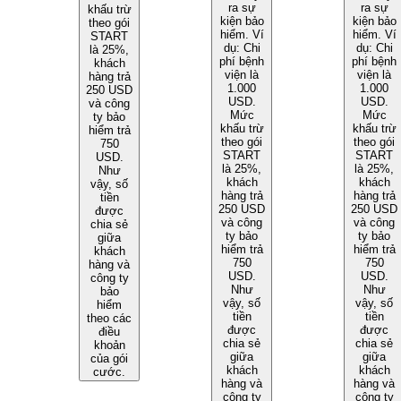
ra sự
ra sự
khấu trừ
kiện bảo
kiện bảo
theo gói
hiểm. Ví
hiểm. Ví
START
dụ: Chi
dụ: Chi
là 25%,
phí bệnh
phí bệnh
khách
viện là
viện là
hàng trả
1.000
1.000
250 USD
USD.
USD.
và công
Mức
Mức
ty bảo
khấu trừ
khấu trừ
hiểm trả
theo gói
theo gói
750
START
START
USD.
là 25%,
là 25%,
Như
khách
khách
vậy, số
hàng trả
hàng trả
tiền
250 USD
250 USD
được
và công
và công
chia sẻ
ty bảo
ty bảo
giữa
hiểm trả
hiểm trả
khách
750
750
hàng và
USD.
USD.
công ty
Như
Như
bảo
vậy, số
vậy, số
hiểm
tiền
tiền
theo các
được
được
điều
chia sẻ
chia sẻ
khoản
giữa
giữa
của gói
khách
khách
cước.
hàng và
hàng và
công ty
công ty