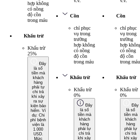
v.v.
v.v.
hợp không
có nồng
độ cồn
Cồn
Cồn
trong máu
chỉ phục
chỉ phục
vụ trong
vụ trong
Khấu trừ
trường
trường
hợp không
hợp khôn
Khấu trừ
có nồng
có nồng
25%
độ cồn
độ cồn
trong máu
trong máu
Đây
là số
tiền mà
Khấu trừ
Khấu trừ
khách
hàng
phải tự
Khấu trừ
Khấu trừ
chi trả
0%
0%
khi xảy
ra sự
Đây
Đây
kiện bảo
là số
là số
hiểm. Ví
tiền mà
tiền mà
dụ: Chi
khách
khách
phí bệnh
hàng
hàng
viện là
phải tự
phải tự
1.000
chi trả
chi trả
USD.
khi xảy
khi xảy
Mức