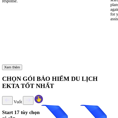
response.
plan
again
for 
assi
Xem thêm
CHỌN GÓI BẢO HIỂM DU LỊCH
EKTA TỐT NHẤT
Vuốt
Start
17 tùy chọn