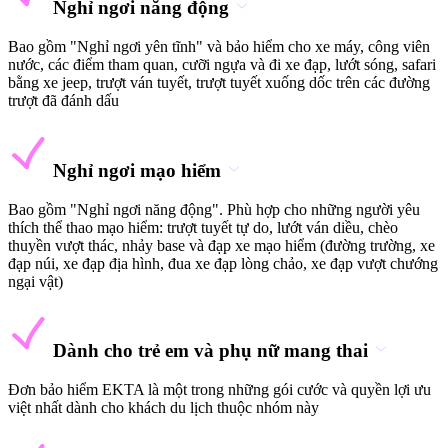
Nghỉ ngơi năng động
Bao gồm "Nghỉ ngơi yên tĩnh" và bảo hiểm cho xe máy, công viên
nước, các điểm tham quan, cưỡi ngựa và đi xe đạp, lướt sóng, safari
bằng xe jeep, trượt ván tuyết, trượt tuyết xuống dốc trên các đường
trượt đã đánh dấu
Nghỉ ngơi mạo hiểm
Bao gồm "Nghỉ ngơi năng động". Phù hợp cho những người yêu
thích thể thao mạo hiểm: trượt tuyết tự do, lướt ván diều, chèo
thuyền vượt thác, nhảy base và đạp xe mạo hiểm (đường trường, xe
đạp núi, xe đạp địa hình, đua xe đạp lòng chảo, xe đạp vượt chướng
ngại vật)
Dành cho trẻ em và phụ nữ mang thai
Đơn bảo hiểm EKTA là một trong những gói cước và quyền lợi ưu
việt nhất dành cho khách du lịch thuộc nhóm này