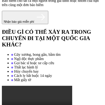
Bảo hiểm cho tất cả mọi người trong gia đình hoặc nhóm của bạn
trên cùng một đơn bảo hiểm
Nhận báo giá miễn phí
ĐIỀU GÌ CÓ THỂ XẢY RA TRONG
CHUYẾN ĐI TẠI MỘT QUỐC GIA
KHÁC?
Gãy xương, bong gân, bầm tím
Ngộ độc thực phẩm
Gọi bác sĩ hoặc xe cấp cứu
Thất lạc hành lý
Hủy chuyến bay
Cách ly bắt buộc 14 ngày
Mất giấy tờ