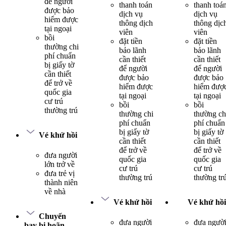
để người
thanh toán
thanh toá
được bảo
dịch vụ
dịch vụ
hiểm được
thông dịch
thông dịc
tại ngoại
viên
viên
bồi
đặt tiền
đặt tiền
thường chi
bảo lãnh
bảo lãnh
phí chuẩn
cần thiết
cần thiết
bị giấy tờ
để người
để người
cần thiết
được bảo
được bảo
để trở về
hiểm được
hiểm đượ
quốc gia
tại ngoại
tại ngoại
cư trú
bồi
bồi
thường trú
thường chi
thường ch
phí chuẩn
phí chuẩn
bị giấy tờ
bị giấy tờ
Vé khứ hồi
cần thiết
cần thiết
để trở về
để trở về
đưa người
quốc gia
quốc gia
lớn trở về
cư trú
cư trú
đưa trẻ vị
thường trú
thường tr
thành niên
về nhà
Vé khứ hồi
Vé khứ hồi
Chuyến
đưa người
đưa ngườ
bay bị hoãn