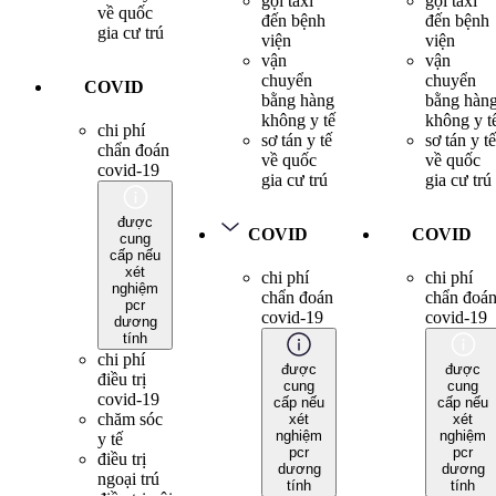
gọi taxi
gọi taxi
về quốc
đến bệnh
đến bệnh
gia cư trú
viện
viện
vận
vận
chuyển
chuyển
COVID
bằng hàng
bằng hàn
không y tế
không y t
chi phí
sơ tán y tế
sơ tán y tế
chẩn đoán
về quốc
về quốc
covid-19
gia cư trú
gia cư trú
được
COVID
COVID
cung
cấp nếu
xét
chi phí
chi phí
nghiệm
chẩn đoán
chẩn đoá
pcr
covid-19
covid-19
dương
tính
chi phí
được
được
điều trị
cung
cung
covid-19
cấp nếu
cấp nếu
chăm sóc
xét
xét
nghiệm
nghiệm
y tế
pcr
pcr
điều trị
dương
dương
ngoại trú
tính
tính