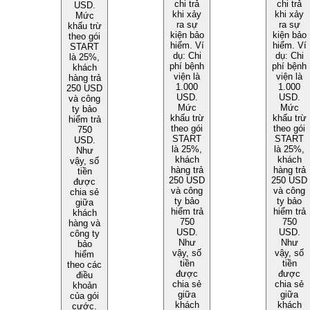
chi trả
chi trả
USD.
khi xảy
khi xảy
Mức
ra sự
ra sự
khấu trừ
kiện bảo
kiện bảo
theo gói
hiểm. Ví
hiểm. Ví
START
dụ: Chi
dụ: Chi
là 25%,
phí bệnh
phí bệnh
khách
viện là
viện là
hàng trả
1.000
1.000
250 USD
USD.
USD.
và công
Mức
Mức
ty bảo
khấu trừ
khấu trừ
hiểm trả
theo gói
theo gói
750
START
START
USD.
là 25%,
là 25%,
Như
khách
khách
vậy, số
hàng trả
hàng trả
tiền
250 USD
250 USD
được
và công
và công
chia sẻ
ty bảo
ty bảo
giữa
hiểm trả
hiểm trả
khách
750
750
hàng và
USD.
USD.
công ty
Như
Như
bảo
vậy, số
vậy, số
hiểm
tiền
tiền
theo các
được
được
điều
chia sẻ
chia sẻ
khoản
giữa
giữa
của gói
khách
khách
cước.