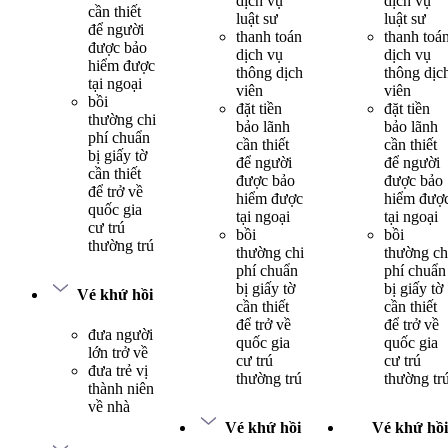
dịch vụ
dịch vụ
cần thiết
luật sư
luật sư
để người
thanh toán
thanh toá
được bảo
dịch vụ
dịch vụ
hiểm được
thông dịch
thông dịc
tại ngoại
viên
viên
bồi
đặt tiền
đặt tiền
thường chi
bảo lãnh
bảo lãnh
phí chuẩn
cần thiết
cần thiết
bị giấy tờ
để người
để người
cần thiết
được bảo
được bảo
để trở về
hiểm được
hiểm đượ
quốc gia
tại ngoại
tại ngoại
cư trú
bồi
bồi
thường trú
thường chi
thường ch
phí chuẩn
phí chuẩn
bị giấy tờ
bị giấy tờ
Vé khứ hồi
cần thiết
cần thiết
để trở về
để trở về
đưa người
quốc gia
quốc gia
lớn trở về
cư trú
cư trú
đưa trẻ vị
thường trú
thường tr
thành niên
về nhà
Vé khứ hồi
Vé khứ hồi