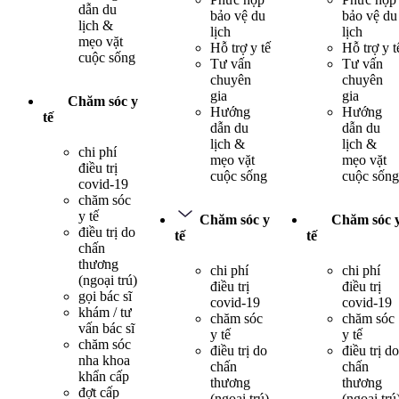
dẫn du
bảo vệ du
bảo vệ du
lịch &
lịch
lịch
mẹo vặt
Hỗ trợ y tế
Hỗ trợ y t
cuộc sống
Tư vấn
Tư vấn
chuyên
chuyên
gia
gia
Chăm sóc y
Hướng
Hướng
tế
dẫn du
dẫn du
lịch &
lịch &
chi phí
mẹo vặt
mẹo vặt
điều trị
cuộc sống
cuộc sống
covid-19
chăm sóc
y tế
Chăm sóc y
Chăm sóc 
điều trị do
tế
tế
chấn
thương
chi phí
chi phí
(ngoại trú)
điều trị
điều trị
gọi bác sĩ
covid-19
covid-19
khám / tư
chăm sóc
chăm sóc
vấn bác sĩ
y tế
y tế
chăm sóc
điều trị do
điều trị do
nha khoa
chấn
chấn
khẩn cấp
thương
thương
đợt cấp
(ngoại trú)
(ngoại trú