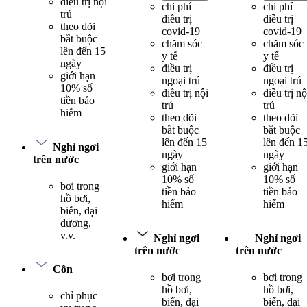
điều trị nội
chi phí
chi phí
trú
điều trị
điều trị
theo dõi
covid-19
covid-19
bắt buộc
chăm sóc
chăm sóc
lên đến 15
y tế
y tế
ngày
điều trị
điều trị
giới hạn
ngoại trú
ngoại trú
10% số
điều trị nội
điều trị nộ
tiền bảo
trú
trú
hiểm
theo dõi
theo dõi
bắt buộc
bắt buộc
lên đến 15
lên đến 1
Nghỉ ngơi
ngày
ngày
trên nước
giới hạn
giới hạn
10% số
10% số
bơi trong
tiền bảo
tiền bảo
hồ bơi,
hiểm
hiểm
biển, đại
dương,
v.v.
Nghỉ ngơi
Nghỉ ngơi
trên nước
trên nước
Cồn
bơi trong
bơi trong
hồ bơi,
hồ bơi,
chỉ phục
biển, đại
biển, đại