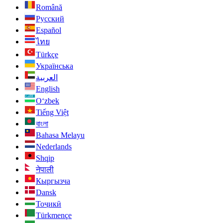
Română
Русский
Español
ไทย
Türkçe
Українська
العربية
English
O‘zbek
Tiếng Việt
বাংলা
Bahasa Melayu
Nederlands
Shqip
नेपाली
Кыргызча
Dansk
Тоҷикӣ
Türkmençe