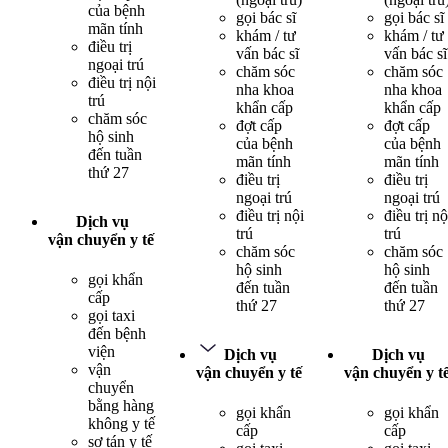
của bệnh
gọi bác sĩ
gọi bác sĩ
mãn tính
khám / tư
khám / tư
điều trị
vấn bác sĩ
vấn bác sĩ
ngoại trú
chăm sóc
chăm sóc
điều trị nội
nha khoa
nha khoa
trú
khẩn cấp
khẩn cấp
chăm sóc
đợt cấp
đợt cấp
hộ sinh
của bệnh
của bệnh
đến tuần
mãn tính
mãn tính
thứ 27
điều trị
điều trị
ngoại trú
ngoại trú
điều trị nội
điều trị nộ
Dịch vụ
trú
trú
vận chuyển y tế
chăm sóc
chăm sóc
hộ sinh
hộ sinh
gọi khẩn
đến tuần
đến tuần
cấp
thứ 27
thứ 27
gọi taxi
đến bệnh
viện
Dịch vụ
Dịch vụ
vận
vận chuyển y tế
vận chuyển y t
chuyển
bằng hàng
gọi khẩn
gọi khẩn
không y tế
cấp
cấp
sơ tán y tế