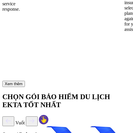
insu
service
sele
response.
plan
again
for 
assi
Xem thêm
CHỌN GÓI BẢO HIỂM DU LỊCH
EKTA TỐT NHẤT
Vuốt