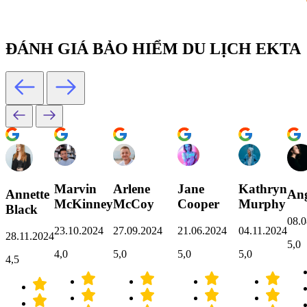
ĐÁNH GIÁ BẢO HIỂM DU LỊCH EKTA
Marvin
Arlene
Jane
Kathryn
Annette
Ang
McKinney
McCoy
Cooper
Murphy
Black
08.0
23.10.2024
27.09.2024
21.06.2024
04.11.2024
28.11.2024
5,0
4,0
5,0
5,0
5,0
4,5