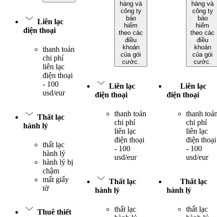
hàng và
hàng và
công ty
công ty
bảo
bảo
Liên lạc
hiểm
hiểm
điện thoại
theo các
theo các
điều
điều
khoản
khoản
thanh toán
của gói
của gói
chi phí
cước.
cước.
liên lạc
điện thoại
- 100
Liên lạc
Liên lạc
usd/eur
điện thoại
điện thoại
thanh toán
thanh toá
Thất lạc
chi phí
chi phí
hành lý
liên lạc
liên lạc
điện thoại
điện thoại
thất lạc
- 100
- 100
hành lý
usd/eur
usd/eur
hành lý bị
chậm
mất giấy
Thất lạc
Thất lạc
tờ
hành lý
hành lý
thất lạc
thất lạc
Thuê thiết