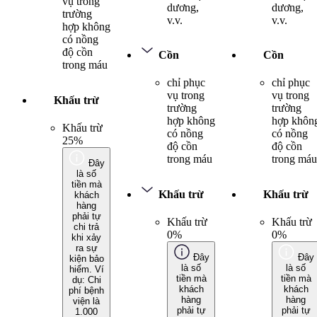
vụ trong
dương,
dương,
trường
v.v.
v.v.
hợp không
có nồng
độ cồn
Cồn
Cồn
trong máu
chỉ phục
chỉ phục
vụ trong
vụ trong
Khấu trừ
trường
trường
hợp không
hợp khôn
Khấu trừ
có nồng
có nồng
25%
độ cồn
độ cồn
trong máu
trong máu
Đây
là số
tiền mà
Khấu trừ
Khấu trừ
khách
hàng
phải tự
Khấu trừ
Khấu trừ
chi trả
0%
0%
khi xảy
ra sự
Đây
Đây
kiện bảo
là số
là số
hiểm. Ví
tiền mà
tiền mà
dụ: Chi
khách
khách
phí bệnh
hàng
hàng
viện là
phải tự
phải tự
1.000