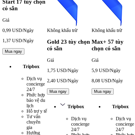
Start
17 tùy chọn
có sẵn
Giá
Không khấu trừ
Không khấu trừ
0,99 USD/Ngày
1,37 USD/Ngày
Gold
23 tùy chọn
Max+
57 tùy
có sẵn
chọn có sẵn
Mua ngay
Giá
Giá
Tripbox
1,75 USD/Ngày
5,9 USD/Ngày
Dịch vụ
2,40 USD/Ngày
8,08 USD/Ngày
concierge
24/7
Mua ngay
Mua ngay
Phức hợp
bảo vệ du
lịch
Tripbox
Tripbox
Hỗ trợ y tế
Tư vấn
Dịch vụ
Dịch vụ
chuyên
concierge
concierge
gia
24/7
24/7
Hướng
Phức hợp
Phức hợp