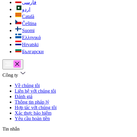
فارسی
اردو
Català
Čeština
Suomi
Ελληνικά
Hrvatski
Български
Công ty
Về chúng tôi
Liên hệ với chúng tôi
Đánh giá
Thông tin pháp lý
Hợp tác với chúng tôi
Xác thực bảo hiểm
Yêu cầu hoàn tiền
Tin nhắn