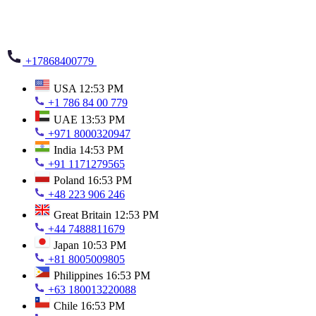
+17868400779
USA
12:53 PM
+1 786 84 00 779
UAE
13:53 PM
+971 8000320947
India
14:53 PM
+91 1171279565
Poland
16:53 PM
+48 223 906 246
Great Britain
12:53 PM
+44 7488811679
Japan
10:53 PM
+81 8005009805
Philippines
16:53 PM
+63 180013220088
Chile
16:53 PM