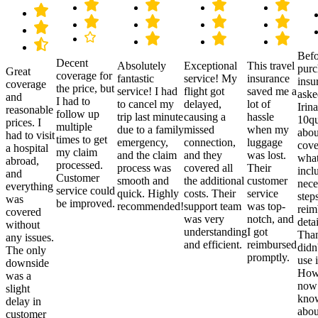
Befo
Decent
Absolutely
Exceptional
This travel
purc
Great
coverage for
fantastic
service! My
insurance
insu
coverage
the price, but
service! I had
flight got
saved me a
aske
and
I had to
to cancel my
delayed,
lot of
Irina
reasonable
follow up
trip last minute
causing a
hassle
10qu
prices. I
multiple
due to a family
missed
when my
abou
had to visit
times to get
emergency,
connection,
luggage
cove
a hospital
my claim
and the claim
and they
was lost.
what
abroad,
processed.
process was
covered all
Their
incl
and
Customer
smooth and
the additional
customer
nece
everything
service could
quick. Highly
costs. Their
service
step
was
be improved.
recommended!
support team
was top-
reim
covered
was very
notch, and
detai
without
understanding
I got
Than
any issues.
and efficient.
reimbursed
didn
The only
promptly.
use i
downside
Howe
was a
now
slight
kno
delay in
abou
customer