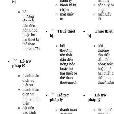
hành lý
hành lý
bị
hành lý bị
hành lý bị
chậm
chậm
bồi
mất giấy
mất giấy
thường
tờ
tờ
tổn thất
dẫn đến
hỏng hóc
Thuê thiết
Thuê thiết
hoặc hư
bị
bị
hại thiết bị
thể thao
bồi
bồi
thuê/mướn
thường
thường
tổn thất
tổn thất
dẫn đến
dẫn đến
Hỗ trợ
hỏng hóc
hỏng hóc
pháp lý
hoặc hư
hoặc hư
hại thiết bị
hại thiết b
thanh toán
thể thao
thể thao
dịch vụ
thuê/mướn
thuê/mướ
luật sư
thanh toán
dịch vụ
Hỗ trợ
Hỗ trợ
thông dịch
pháp lý
pháp lý
viên
đặt tiền
thanh toán
thanh toá
bảo lãnh