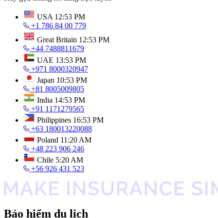
USA
12:53 PM
+1 786 84 00 779
Great Britain
12:53 PM
+44 7488811679
UAE
13:53 PM
+971 8000320947
Japan
10:53 PM
+81 8005009805
India
14:53 PM
+91 1171279565
Philippines
16:53 PM
+63 180013220088
Poland
11:20 AM
+48 223 906 246
Chile
5:20 AM
+56 926 431 523
Bảo hiểm du lịch