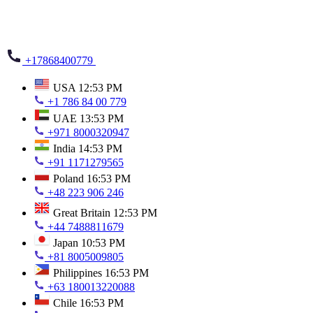
+17868400779
USA
12:53 PM
+1 786 84 00 779
UAE
13:53 PM
+971 8000320947
India
14:53 PM
+91 1171279565
Poland
16:53 PM
+48 223 906 246
Great Britain
12:53 PM
+44 7488811679
Japan
10:53 PM
+81 8005009805
Philippines
16:53 PM
+63 180013220088
Chile
16:53 PM