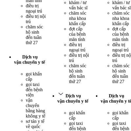
mãn tính
khám / tư
khám / tư
điều trị
vấn bác sĩ
vấn bác sĩ
ngoại trú
chăm sóc
chăm sóc
điều trị nội
nha khoa
nha khoa
trú
khẩn cấp
khẩn cấp
chăm sóc
đợt cấp
đợt cấp
hộ sinh
của bệnh
của bệnh
đến tuần
mãn tính
mãn tính
thứ 27
điều trị
điều trị
ngoại trú
ngoại trú
điều trị nội
điều trị nộ
Dịch vụ
trú
trú
vận chuyển y tế
chăm sóc
chăm sóc
hộ sinh
hộ sinh
gọi khẩn
đến tuần
đến tuần
cấp
thứ 27
thứ 27
gọi taxi
đến bệnh
viện
Dịch vụ
Dịch vụ
vận
vận chuyển y tế
vận chuyển y t
chuyển
bằng hàng
gọi khẩn
gọi khẩn
không y tế
cấp
cấp
sơ tán y tế
gọi taxi
gọi taxi
về quốc
đến bệnh
đến bệnh