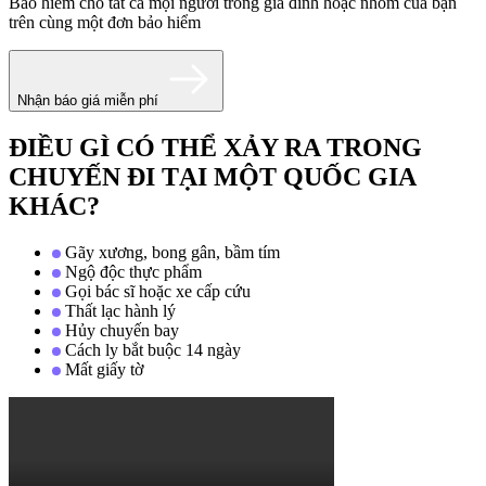
Bảo hiểm cho tất cả mọi người trong gia đình hoặc nhóm của bạn
trên cùng một đơn bảo hiểm
Nhận báo giá miễn phí
ĐIỀU GÌ CÓ THỂ XẢY RA TRONG
CHUYẾN ĐI TẠI MỘT QUỐC GIA
KHÁC?
Gãy xương, bong gân, bầm tím
Ngộ độc thực phẩm
Gọi bác sĩ hoặc xe cấp cứu
Thất lạc hành lý
Hủy chuyến bay
Cách ly bắt buộc 14 ngày
Mất giấy tờ