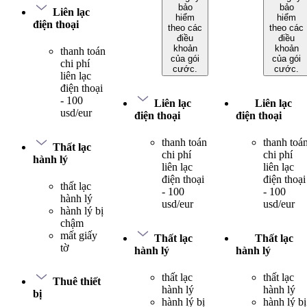
bảo
bảo
Liên lạc
hiểm
hiểm
điện thoại
theo các
theo các
điều
điều
khoản
khoản
thanh toán
của gói
của gói
chi phí
cước.
cước.
liên lạc
điện thoại
- 100
Liên lạc
Liên lạc
usd/eur
điện thoại
điện thoại
thanh toán
thanh toá
Thất lạc
chi phí
chi phí
hành lý
liên lạc
liên lạc
điện thoại
điện thoại
thất lạc
- 100
- 100
hành lý
usd/eur
usd/eur
hành lý bị
chậm
mất giấy
Thất lạc
Thất lạc
tờ
hành lý
hành lý
thất lạc
thất lạc
Thuê thiết
hành lý
hành lý
bị
hành lý bị
hành lý bị