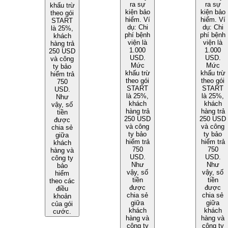
ra sự
ra sự
khấu trừ
kiện bảo
kiện bảo
theo gói
hiểm. Ví
hiểm. Ví
START
dụ: Chi
dụ: Chi
là 25%,
phí bệnh
phí bệnh
khách
viện là
viện là
hàng trả
1.000
1.000
250 USD
USD.
USD.
và công
Mức
Mức
ty bảo
khấu trừ
khấu trừ
hiểm trả
theo gói
theo gói
750
START
START
USD.
là 25%,
là 25%,
Như
khách
khách
vậy, số
hàng trả
hàng trả
tiền
250 USD
250 USD
được
và công
và công
chia sẻ
ty bảo
ty bảo
giữa
hiểm trả
hiểm trả
khách
750
750
hàng và
USD.
USD.
công ty
Như
Như
bảo
vậy, số
vậy, số
hiểm
tiền
tiền
theo các
được
được
điều
chia sẻ
chia sẻ
khoản
giữa
giữa
của gói
khách
khách
cước.
hàng và
hàng và
công ty
công ty