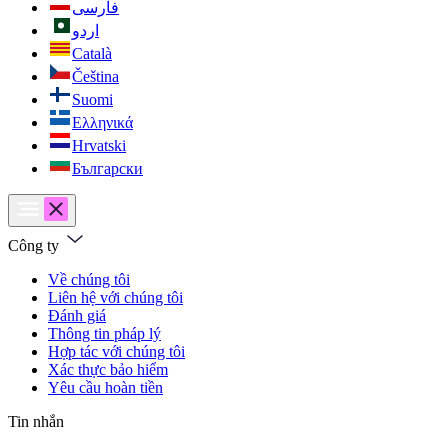
فارسی
اردو
Català
Čeština
Suomi
Ελληνικά
Hrvatski
Български
Công ty
Về chúng tôi
Liên hệ với chúng tôi
Đánh giá
Thông tin pháp lý
Hợp tác với chúng tôi
Xác thực bảo hiểm
Yêu cầu hoàn tiền
Tin nhắn