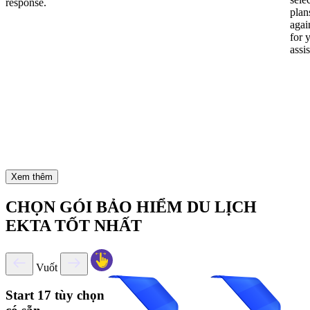
response.
plan
again
for 
assi
Xem thêm
CHỌN GÓI BẢO HIỂM DU LỊCH
EKTA TỐT NHẤT
Vuốt
Start
17 tùy chọn