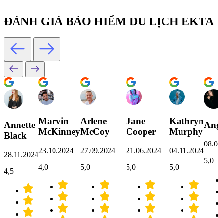
ĐÁNH GIÁ BẢO HIỂM DU LỊCH EKTA
Marvin
Arlene
Jane
Kathryn
Annette
Ang
McKinney
McCoy
Cooper
Murphy
Black
08.0
23.10.2024
27.09.2024
21.06.2024
04.11.2024
28.11.2024
5,0
4,0
5,0
5,0
5,0
4,5