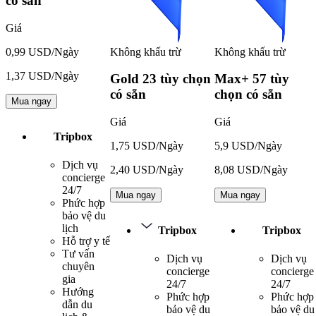
có sẵn
Giá
Không khấu trừ
Không khấu trừ
0,99 USD/Ngày
1,37 USD/Ngày
Gold
23 tùy chọn
Max+
57 tùy
có sẵn
chọn có sẵn
Mua ngay
Giá
Giá
Tripbox
1,75 USD/Ngày
5,9 USD/Ngày
Dịch vụ
2,40 USD/Ngày
8,08 USD/Ngày
concierge
24/7
Mua ngay
Mua ngay
Phức hợp
bảo vệ du
lịch
Tripbox
Tripbox
Hỗ trợ y tế
Tư vấn
Dịch vụ
Dịch vụ
chuyên
concierge
concierge
gia
24/7
24/7
Hướng
Phức hợp
Phức hợp
dẫn du
bảo vệ du
bảo vệ du