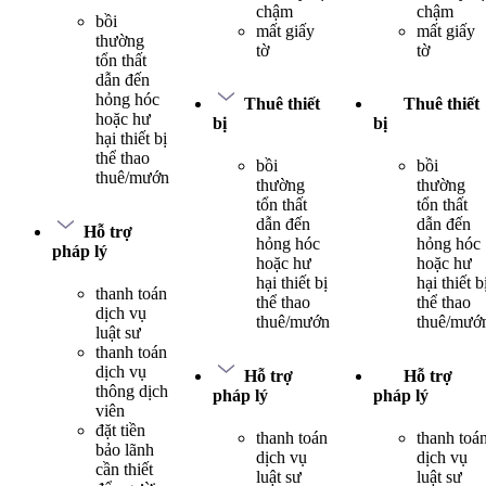
chậm
chậm
bồi
mất giấy
mất giấy
thường
tờ
tờ
tổn thất
dẫn đến
hỏng hóc
Thuê thiết
Thuê thiết
hoặc hư
bị
bị
hại thiết bị
thể thao
bồi
bồi
thuê/mướn
thường
thường
tổn thất
tổn thất
dẫn đến
dẫn đến
Hỗ trợ
hỏng hóc
hỏng hóc
pháp lý
hoặc hư
hoặc hư
hại thiết bị
hại thiết b
thanh toán
thể thao
thể thao
dịch vụ
thuê/mướn
thuê/mướ
luật sư
thanh toán
dịch vụ
Hỗ trợ
Hỗ trợ
thông dịch
pháp lý
pháp lý
viên
đặt tiền
thanh toán
thanh toá
bảo lãnh
dịch vụ
dịch vụ
cần thiết
luật sư
luật sư