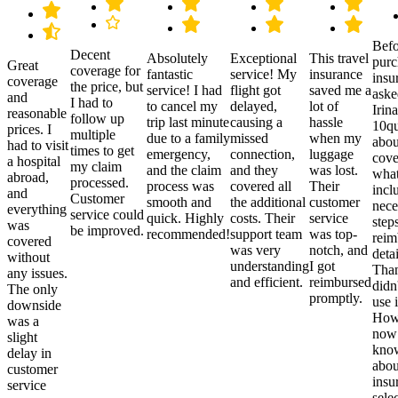
Befo
Decent
Absolutely
Exceptional
This travel
purc
Great
coverage for
fantastic
service! My
insurance
insu
coverage
the price, but
service! I had
flight got
saved me a
aske
and
I had to
to cancel my
delayed,
lot of
Irina
reasonable
follow up
trip last minute
causing a
hassle
10qu
prices. I
multiple
due to a family
missed
when my
abou
had to visit
times to get
emergency,
connection,
luggage
cove
a hospital
my claim
and the claim
and they
was lost.
what
abroad,
processed.
process was
covered all
Their
incl
and
Customer
smooth and
the additional
customer
nece
everything
service could
quick. Highly
costs. Their
service
step
was
be improved.
recommended!
support team
was top-
reim
covered
was very
notch, and
detai
without
understanding
I got
Than
any issues.
and efficient.
reimbursed
didn
The only
promptly.
use i
downside
Howe
was a
now
slight
kno
delay in
abou
customer
insu
service
sele