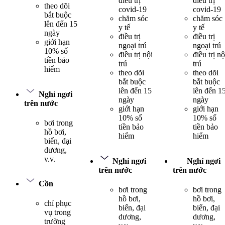
điều trị
điều trị
theo dõi
covid-19
covid-19
bắt buộc
chăm sóc
chăm sóc
lên đến 15
y tế
y tế
ngày
điều trị
điều trị
giới hạn
ngoại trú
ngoại trú
10% số
điều trị nội
điều trị nộ
tiền bảo
trú
trú
hiểm
theo dõi
theo dõi
bắt buộc
bắt buộc
lên đến 15
lên đến 1
Nghỉ ngơi
ngày
ngày
trên nước
giới hạn
giới hạn
10% số
10% số
bơi trong
tiền bảo
tiền bảo
hồ bơi,
hiểm
hiểm
biển, đại
dương,
v.v.
Nghỉ ngơi
Nghỉ ngơi
trên nước
trên nước
Cồn
bơi trong
bơi trong
hồ bơi,
hồ bơi,
chỉ phục
biển, đại
biển, đại
vụ trong
dương,
dương,
trường