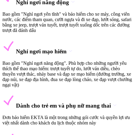
Nghỉ ngơi năng động
Bao gồm "Nghỉ ngơi yên tĩnh" và bảo hiểm cho xe máy, công viên
nước, các điểm tham quan, cưỡi ngựa và đi xe đạp, lướt sóng, safari
bằng xe jeep, trượt ván tuyết, trượt tuyết xuống dốc trên các đường
trượt đã đánh dấu
Nghỉ ngơi mạo hiểm
Bao gồm "Nghỉ ngơi năng động". Phù hợp cho những người yêu
thích thể thao mạo hiểm: trượt tuyết tự do, lướt ván diều, chèo
thuyền vượt thác, nhảy base và đạp xe mạo hiểm (đường trường, xe
đạp núi, xe đạp địa hình, đua xe đạp lòng chảo, xe đạp vượt chướng
ngại vật)
Dành cho trẻ em và phụ nữ mang thai
Đơn bảo hiểm EKTA là một trong những gói cước và quyền lợi ưu
việt nhất dành cho khách du lịch thuộc nhóm này