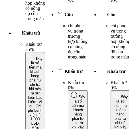
v.v.
v.v.
hợp không
có nồng
độ cồn
Cồn
Cồn
trong máu
chỉ phục
chỉ phục
vụ trong
vụ trong
Khấu trừ
trường
trường
hợp không
hợp khôn
Khấu trừ
có nồng
có nồng
25%
độ cồn
độ cồn
trong máu
trong máu
Đây
là số
tiền mà
Khấu trừ
Khấu trừ
khách
hàng
phải tự
Khấu trừ
Khấu trừ
chi trả
0%
0%
khi xảy
ra sự
Đây
Đây
kiện bảo
là số
là số
hiểm. Ví
tiền mà
tiền mà
dụ: Chi
khách
khách
phí bệnh
hàng
hàng
viện là
phải tự
phải tự
1.000
chi trả
chi trả
USD.
khi xảy
khi xảy
Mức