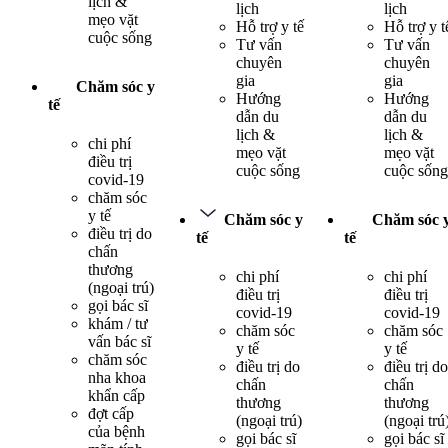
lịch &
lịch
lịch
mẹo vặt
Hỗ trợ y tế
Hỗ trợ y t
cuộc sống
Tư vấn
Tư vấn
chuyên
chuyên
gia
gia
Chăm sóc y
Hướng
Hướng
tế
dẫn du
dẫn du
lịch &
lịch &
chi phí
mẹo vặt
mẹo vặt
điều trị
cuộc sống
cuộc sống
covid-19
chăm sóc
y tế
Chăm sóc y
Chăm sóc 
điều trị do
tế
tế
chấn
thương
chi phí
chi phí
(ngoại trú)
điều trị
điều trị
gọi bác sĩ
covid-19
covid-19
khám / tư
chăm sóc
chăm sóc
vấn bác sĩ
y tế
y tế
chăm sóc
điều trị do
điều trị do
nha khoa
chấn
chấn
khẩn cấp
thương
thương
đợt cấp
(ngoại trú)
(ngoại trú
của bệnh
gọi bác sĩ
gọi bác sĩ