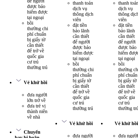
để người
thanh toán
thanh toá
được bảo
dịch vụ
dịch vụ
hiểm được
thông dịch
thông dịc
tại ngoại
viên
viên
bồi
đặt tiền
đặt tiền
thường chi
bảo lãnh
bảo lãnh
phí chuẩn
cần thiết
cần thiết
bị giấy tờ
để người
để người
cần thiết
được bảo
được bảo
để trở về
hiểm được
hiểm đượ
quốc gia
tại ngoại
tại ngoại
cư trú
bồi
bồi
thường trú
thường chi
thường ch
phí chuẩn
phí chuẩn
bị giấy tờ
bị giấy tờ
Vé khứ hồi
cần thiết
cần thiết
để trở về
để trở về
đưa người
quốc gia
quốc gia
lớn trở về
cư trú
cư trú
đưa trẻ vị
thường trú
thường tr
thành niên
về nhà
Vé khứ hồi
Vé khứ hồi
Chuyến
đưa người
đưa ngườ
bay bị hoãn