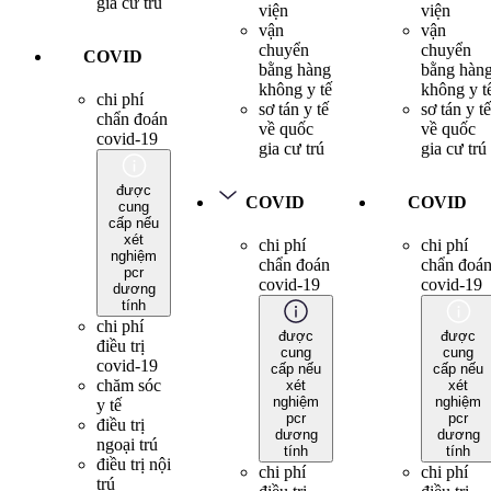
gia cư trú
viện
viện
vận
vận
chuyển
chuyển
COVID
bằng hàng
bằng hàn
không y tế
không y t
chi phí
sơ tán y tế
sơ tán y tế
chẩn đoán
về quốc
về quốc
covid-19
gia cư trú
gia cư trú
được
COVID
COVID
cung
cấp nếu
xét
chi phí
chi phí
nghiệm
chẩn đoán
chẩn đoá
pcr
covid-19
covid-19
dương
tính
chi phí
được
được
điều trị
cung
cung
covid-19
cấp nếu
cấp nếu
chăm sóc
xét
xét
nghiệm
nghiệm
y tế
pcr
pcr
điều trị
dương
dương
ngoại trú
tính
tính
điều trị nội
chi phí
chi phí
trú