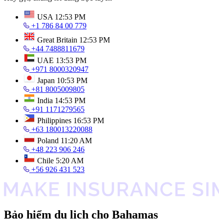
USA
12:53 PM
+1 786 84 00 779
Great Britain
12:53 PM
+44 7488811679
UAE
13:53 PM
+971 8000320947
Japan
10:53 PM
+81 8005009805
India
14:53 PM
+91 1171279565
Philippines
16:53 PM
+63 180013220088
Poland
11:20 AM
+48 223 906 246
Chile
5:20 AM
+56 926 431 523
Bảo hiểm du lịch cho Bahamas