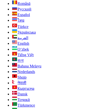
Română
Русский
Español
ไทย
Türkçe
Українська
العربية
English
O‘zbek
Tiếng Việt
বাংলা
Bahasa Melayu
Nederlands
Shqip
नेपाली
Кыргызча
Dansk
Тоҷикӣ
Türkmençe