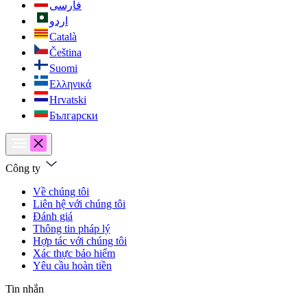
فارسی
اردو
Català
Čeština
Suomi
Ελληνικά
Hrvatski
Български
Công ty
Về chúng tôi
Liên hệ với chúng tôi
Đánh giá
Thông tin pháp lý
Hợp tác với chúng tôi
Xác thực bảo hiểm
Yêu cầu hoàn tiền
Tin nhắn