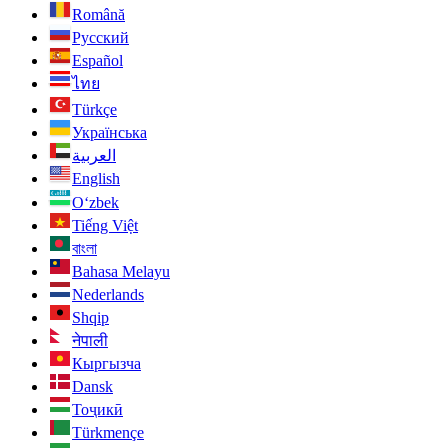
Română
Русский
Español
ไทย
Türkçe
Українська
العربية
English
O‘zbek
Tiếng Việt
বাংলা
Bahasa Melayu
Nederlands
Shqip
नेपाली
Кыргызча
Dansk
Тоҷикӣ
Türkmençe