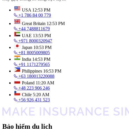
USA
12:53 PM
+1 786 84 00 779
Great Britain
12:53 PM
+44 7488811679
UAE
13:53 PM
+971 8000320947
Japan
10:53 PM
+81 8005009805
India
14:53 PM
+91 1171279565
Philippines
16:53 PM
+63 180013220088
Poland
11:20 AM
+48 223 906 246
Chile
5:20 AM
+56 926 431 523
Bảo hiểm du lịch