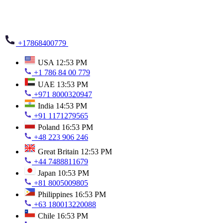
+17868400779
USA
12:53 PM
+1 786 84 00 779
UAE
13:53 PM
+971 8000320947
India
14:53 PM
+91 1171279565
Poland
16:53 PM
+48 223 906 246
Great Britain
12:53 PM
+44 7488811679
Japan
10:53 PM
+81 8005009805
Philippines
16:53 PM
+63 180013220088
Chile
16:53 PM