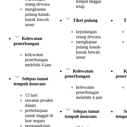
tempat tinggal
orang dewasa
tetap
menghantar
pulang kanak-
kanak bawah
Tiket pulang
T
umur
kepulangan
orang dewasa
Kelewatan
menghantar
penerbangan
pulang kanak-
kanak bawah
kelewatan
umur
penerbangan
melebihi 4 jam
Kelewatan
K
penerbangan
pene
Selepas tamat
tempoh insurans
kelewatan
penerbangan
15 hari
melebihi 4 jam
rawatan pesakit
dalam
perbelanjaan
Selepas tamat
S
untuk tinggal di
tempoh insurans
tempo
luar negara
pengangkutan