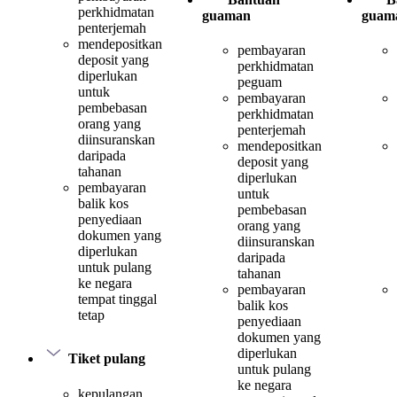
perkhidmatan
guaman
guam
penterjemah
mendepositkan
pembayaran
deposit yang
perkhidmatan
diperlukan
peguam
untuk
pembayaran
pembebasan
perkhidmatan
orang yang
penterjemah
diinsuranskan
mendepositkan
daripada
deposit yang
tahanan
diperlukan
pembayaran
untuk
balik kos
pembebasan
penyediaan
orang yang
dokumen yang
diinsuranskan
diperlukan
daripada
untuk pulang
tahanan
ke negara
pembayaran
tempat tinggal
balik kos
tetap
penyediaan
dokumen yang
diperlukan
Tiket pulang
untuk pulang
ke negara
kepulangan