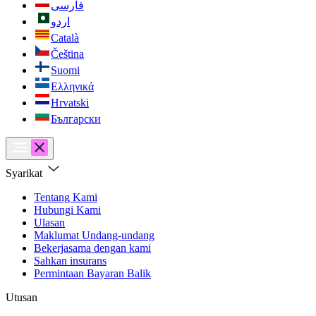
فارسی
اردو
Català
Čeština
Suomi
Ελληνικά
Hrvatski
Български
Syarikat
Tentang Kami
Hubungi Kami
Ulasan
Maklumat Undang-undang
Bekerjasama dengan kami
Sahkan insurans
Permintaan Bayaran Balik
Utusan