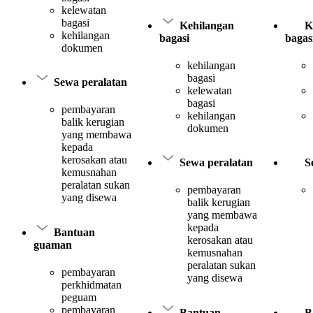
kelewatan
bagasi
Kehilangan
K
kehilangan
bagasi
bagas
dokumen
kehilangan
bagasi
Sewa peralatan
kelewatan
bagasi
pembayaran
kehilangan
balik kerugian
dokumen
yang membawa
kepada
kerosakan atau
Sewa peralatan
S
kemusnahan
peralatan sukan
pembayaran
yang disewa
balik kerugian
yang membawa
kepada
Bantuan
kerosakan atau
guaman
kemusnahan
peralatan sukan
pembayaran
yang disewa
perkhidmatan
peguam
pembayaran
Bantuan
B