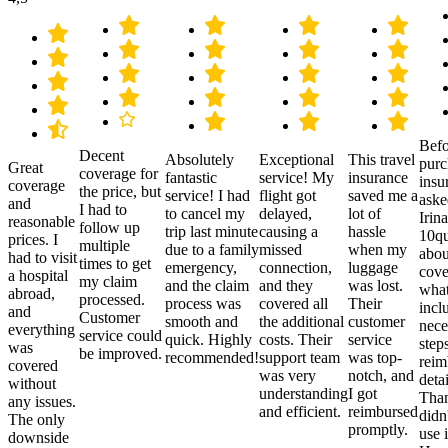
Befo
Decent
Absolutely
Exceptional
This travel
purc
Great
coverage for
fantastic
service! My
insurance
insu
coverage
the price, but
service! I had
flight got
saved me a
aske
and
I had to
to cancel my
delayed,
lot of
Irina
reasonable
follow up
trip last minute
causing a
hassle
10qu
prices. I
multiple
due to a family
missed
when my
abou
had to visit
times to get
emergency,
connection,
luggage
cove
a hospital
my claim
and the claim
and they
was lost.
what
abroad,
processed.
process was
covered all
Their
incl
and
Customer
smooth and
the additional
customer
nece
everything
service could
quick. Highly
costs. Their
service
step
was
be improved.
recommended!
support team
was top-
reim
covered
was very
notch, and
detai
without
understanding
I got
Than
any issues.
and efficient.
reimbursed
didn
The only
promptly.
use i
downside