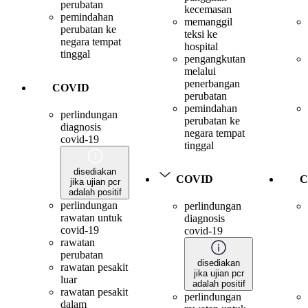
perubatan
kecemasan
pemindahan
memanggil
perubatan ke
teksi ke
negara tempat
hospital
tinggal
pengangkutan
melalui
penerbangan
COVID
perubatan
pemindahan
perlindungan
perubatan ke
diagnosis
negara tempat
covid-19
tinggal
disediakan
COVID
C
jika ujian pcr
adalah positif
perlindungan
perlindungan
rawatan untuk
diagnosis
covid-19
covid-19
rawatan
perubatan
disediakan
rawatan pesakit
jika ujian pcr
luar
adalah positif
rawatan pesakit
perlindungan
dalam