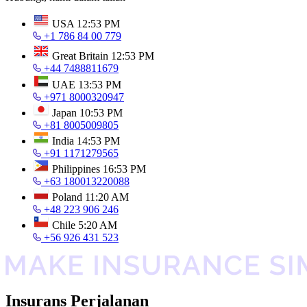
USA
12:53 PM
+1 786 84 00 779
Great Britain
12:53 PM
+44 7488811679
UAE
13:53 PM
+971 8000320947
Japan
10:53 PM
+81 8005009805
India
14:53 PM
+91 1171279565
Philippines
16:53 PM
+63 180013220088
Poland
11:20 AM
+48 223 906 246
Chile
5:20 AM
+56 926 431 523
Insurans Perjalanan