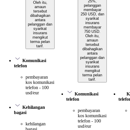
25%,
Oleh itu,
pelanggan
amaun
membayar
tersebut
250 USD, dan
dibahagikan
syarikat
antara
insurans
pelanggan dan
membayar
syarikat
750 USD.
insurans
Oleh itu,
mengikut
amaun
terma pelan
tersebut
tarif.
dibahagikan
antara
pelanggan dan
Komunikasi
syarikat
telefon
insurans
mengikut
terma pelan
pembayaran
tarif.
kos komunikasi
telefon - 100
usd/eur
Komunikasi
K
telefon
telefo
Kehilangan
pembayaran
bagasi
kos komunikasi
telefon - 100
kehilangan
usd/eur
bagasi