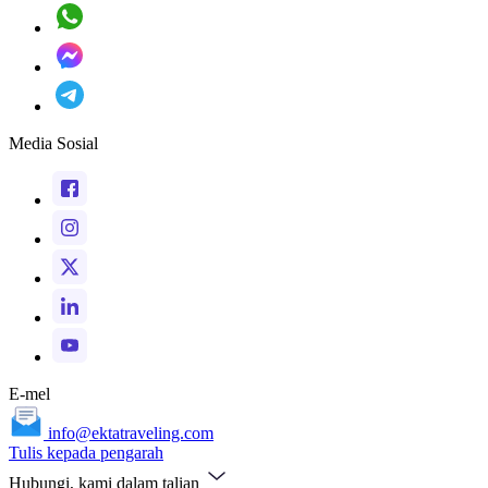
Media Sosial
E-mel
info@ektatraveling.com
Tulis kepada pengarah
Hubungi, kami dalam talian