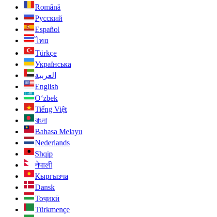
Română
Русский
Español
ไทย
Türkçe
Українська
العربية
English
O‘zbek
Tiếng Việt
বাংলা
Bahasa Melayu
Nederlands
Shqip
नेपाली
Кыргызча
Dansk
Тоҷикӣ
Türkmençe