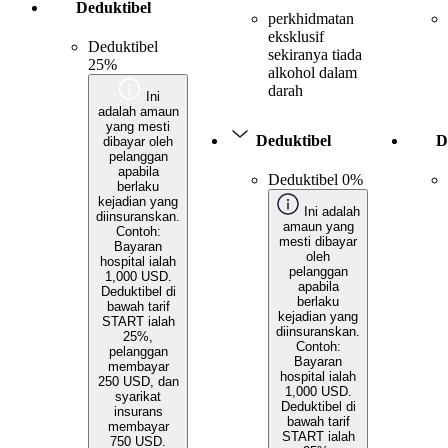
Deduktibel
perkhidmatan
eksklusif
Deduktibel
sekiranya tiada
25%
alkohol dalam
darah
Ini
adalah amaun
yang mesti
Deduktibel
D
dibayar oleh
pelanggan
apabila
Deduktibel 0%
berlaku
kejadian yang
Ini adalah
diinsuranskan.
amaun yang
Contoh:
mesti dibayar
Bayaran
oleh
hospital ialah
pelanggan
1,000 USD.
apabila
Deduktibel di
berlaku
bawah tarif
kejadian yang
START ialah
diinsuranskan.
25%,
Contoh:
pelanggan
Bayaran
membayar
hospital ialah
250 USD, dan
1,000 USD.
syarikat
Deduktibel di
insurans
bawah tarif
membayar
START ialah
750 USD.