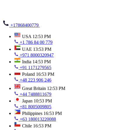
+17868400779
USA
12:53 PM
+1 786 84 00 779
UAE
13:53 PM
+971 8000320947
India
14:53 PM
+91 1171279565
Poland
16:53 PM
+48 223 906 246
Great Britain
12:53 PM
+44 7488811679
Japan
10:53 PM
+81 8005009805
Philippines
16:53 PM
+63 180013220088
Chile
16:53 PM