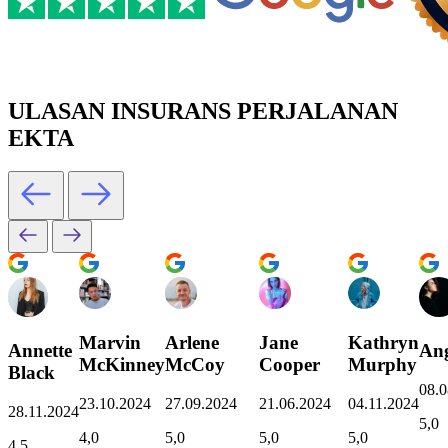
ULASAN INSURANS PERJALANAN
EKTA
Marvin
Arlene
Jane
Kathryn
Annette
Ang
McKinney
McCoy
Cooper
Murphy
Black
08.0
23.10.2024
27.09.2024
21.06.2024
04.11.2024
28.11.2024
5,0
4,0
5,0
5,0
5,0
4,5