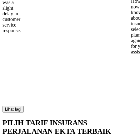
Howe
was a
now
slight
kno
delay in
abou
customer
insu
service
sele
response.
plan
again
for 
assi
Lihat lagi
PILIH TARIF INSURANS
PERJALANAN EKTA TERBAIK