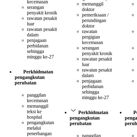
kecemasan
memanggil
serangan
doktor
penyakit kronik
pemeriksaan /
rawatan pesakit
perundingan
luar
doktor
rawatan pesakit
rawatan
dalam
pergigian
penjagaan
kecemasan
perbidanan
serangan
sehingga
penyakit kronik
minggu ke-27
rawatan pesakit
luar
rawatan pesakit
Perkhidmatan
dalam
pengangkutan
penjagaan
perubatan
perbidanan
sehingga
panggilan
minggu ke-27
kecemasan
memanggil
teksi ke
Perkhidmatan
P
hospital
pengangkutan
peng
pengangkutan
perubatan
perub
melalui
penerbangan
panggilan