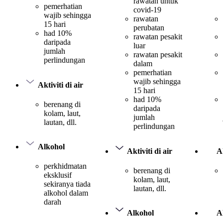
rawatan untuk
pemerhatian
covid-19
wajib sehingga
rawatan
15 hari
perubatan
had 10%
rawatan pesakit
daripada
luar
jumlah
rawatan pesakit
perlindungan
dalam
pemerhatian
wajib sehingga
Aktiviti di air
15 hari
had 10%
berenang di
daripada
kolam, laut,
jumlah
lautan, dll.
perlindungan
Alkohol
Aktiviti di air
Ak
perkhidmatan
berenang di
eksklusif
kolam, laut,
sekiranya tiada
lautan, dll.
alkohol dalam
darah
Alkohol
A