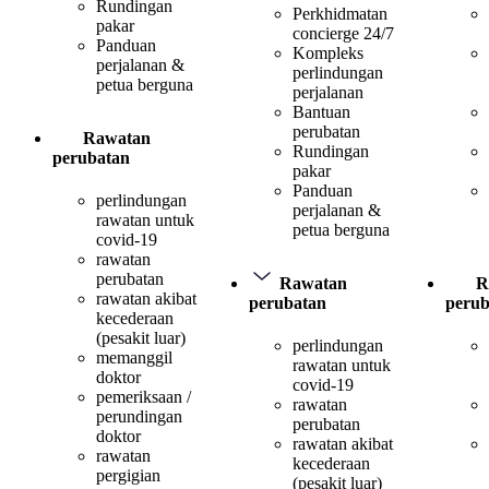
Rundingan
Perkhidmatan
pakar
concierge 24/7
Panduan
Kompleks
perjalanan &
perlindungan
petua berguna
perjalanan
Bantuan
perubatan
Rawatan
Rundingan
perubatan
pakar
Panduan
perlindungan
perjalanan &
rawatan untuk
petua berguna
covid-19
rawatan
perubatan
Rawatan
R
rawatan akibat
perubatan
perub
kecederaan
(pesakit luar)
perlindungan
memanggil
rawatan untuk
doktor
covid-19
pemeriksaan /
rawatan
perundingan
perubatan
doktor
rawatan akibat
rawatan
kecederaan
pergigian
(pesakit luar)