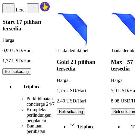
Leret
Start
17 pilihan
tersedia
Harga
Tiada deduktibel
Tiada dedukt
0,99 USD/Hari
1,37 USD/Hari
Gold
23 pilihan
Max+
57 
tersedia
tersedia
Beli sekarang
Harga
Harga
Tripbox
1,75 USD/Hari
5,9 USD/Ha
Perkhidmatan
2,40 USD/Hari
8,08 USD/H
concierge 24/7
Kompleks
Beli sekarang
Beli sekara
perlindungan
perjalanan
Bantuan
Tripbox
T
perubatan