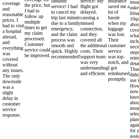
fantastic
service! My
insurance
insu
coverage
the price, but
service! I had
flight got
saved me a
aske
and
I had to
to cancel my
delayed,
lot of
Irina
reasonable
follow up
trip last minute
causing a
hassle
10qu
prices. I
multiple
due to a family
missed
when my
abou
had to visit
times to get
emergency,
connection,
luggage
cove
a hospital
my claim
and the claim
and they
was lost.
what
abroad,
processed.
process was
covered all
Their
incl
and
Customer
smooth and
the additional
customer
nece
everything
service could
quick. Highly
costs. Their
service
step
was
be improved.
recommended!
support team
was top-
reim
covered
was very
notch, and
detai
without
understanding
I got
Than
any issues.
and efficient.
reimbursed
didn
The only
promptly.
use i
downside
Howe
was a
now
slight
kno
delay in
abou
customer
insu
service
sele
response.
plan
again
for 
assi