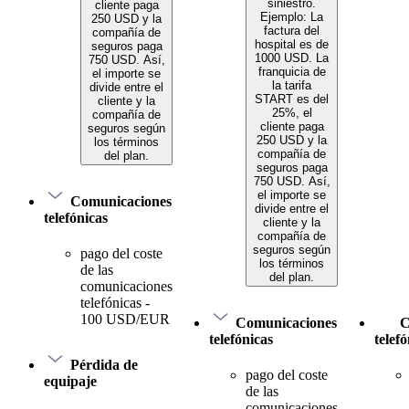
siniestro.
cliente paga
Ejemplo: La
250 USD y la
factura del
compañía de
hospital es de
seguros paga
1000 USD. La
750 USD. Así,
franquicia de
el importe se
la tarifa
divide entre el
START es del
cliente y la
25%, el
compañía de
cliente paga
seguros según
250 USD y la
los términos
compañía de
del plan.
seguros paga
750 USD. Así,
el importe se
Comunicaciones
divide entre el
telefónicas
cliente y la
compañía de
seguros según
pago del coste
los términos
de las
del plan.
comunicaciones
telefónicas -
100 USD/EUR
Comunicaciones
C
telefónicas
telef
Pérdida de
pago del coste
equipaje
de las
comunicaciones