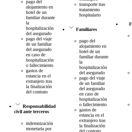
pago del
transporte tras
alojamiento en
tratamiento
hotel de un
hospitalario
familiar durante
la
F
hospitalización
Familiares
del asegurado
pago del viaje
pago del
de un familiar
alojamiento en
del asegurado
hotel de un
en caso de
familiar durante
hospitalización
la
o fallecimiento
hospitalización
gastos de
del asegurado
estancia en el
pago del viaje
extranjero tras
de un familiar
la finalización
del asegurado
del contrato
en caso de
hospitalización
o fallecimiento
Responsabilidad
gastos de
civil ante terceros
estancia en el
extranjero tras
indemnización
la finalización
monetaria por
del contrato