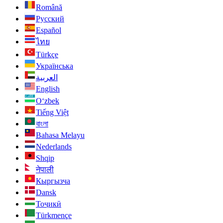
Română
Русский
Español
ไทย
Türkçe
Українська
العربية
English
O‘zbek
Tiếng Việt
বাংলা
Bahasa Melayu
Nederlands
Shqip
नेपाली
Кыргызча
Dansk
Тоҷикӣ
Türkmençe