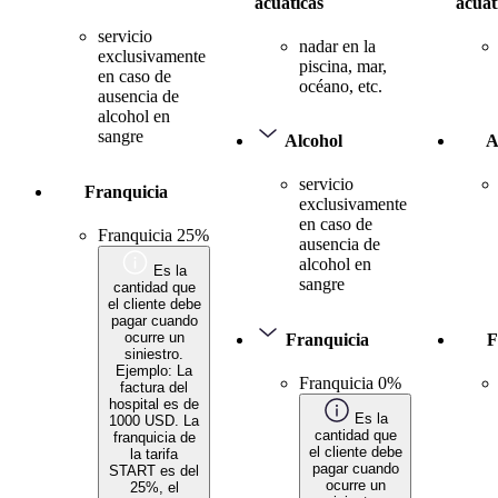
acuáticas
acuát
servicio
nadar en la
exclusivamente
piscina, mar,
en caso de
océano, etc.
ausencia de
alcohol en
sangre
Alcohol
A
servicio
Franquicia
exclusivamente
en caso de
Franquicia 25%
ausencia de
alcohol en
Es la
sangre
cantidad que
el cliente debe
pagar cuando
ocurre un
Franquicia
F
siniestro.
Ejemplo: La
Franquicia 0%
factura del
hospital es de
Es la
1000 USD. La
cantidad que
franquicia de
el cliente debe
la tarifa
pagar cuando
START es del
ocurre un
25%, el