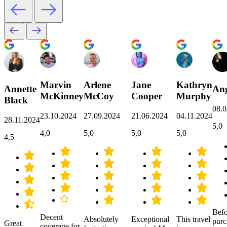
Marvin
Arlene
Jane
Kathryn
Annette
Ang
McKinney
McCoy
Cooper
Murphy
Black
08.0
23.10.2024
27.09.2024
21.06.2024
04.11.2024
28.11.2024
5,0
4,0
5,0
5,0
5,0
4,5
Befo
Decent
Absolutely
Exceptional
This travel
purc
Great
coverage for