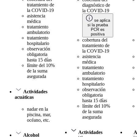
tratamiento de
diagnóstico de
la COVID-19
la COVID-19
asistencia
se aplica
médica
si la prueba
tratamiento
PCR es
ambulatorio
positiva
tratamiento
cobertura del
hospitalario
tratamiento de
observación
la COVID-19
obligatoria
asistencia
hasta 15 días
médica
límite del 10%
tratamiento
de la suma
ambulatorio
asegurada
tratamiento
hospitalario
observación
Actividades
obligatoria
acuáticas
hasta 15 días
límite del 10%
nadar en la
de la suma
piscina, mar,
asegurada
océano, etc.
Actividades
A
Alcohol