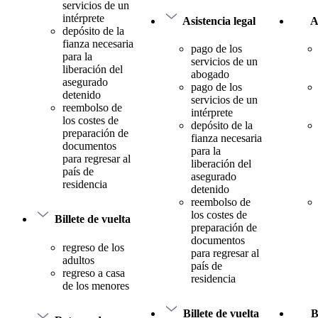
servicios de un
intérprete
Asistencia legal
A
depósito de la
fianza necesaria
pago de los
para la
servicios de un
liberación del
abogado
asegurado
pago de los
detenido
servicios de un
reembolso de
intérprete
los costes de
depósito de la
preparación de
fianza necesaria
documentos
para la
para regresar al
liberación del
país de
asegurado
residencia
detenido
reembolso de
los costes de
Billete de vuelta
preparación de
documentos
regreso de los
para regresar al
adultos
país de
regreso a casa
residencia
de los menores
Billete de vuelta
B