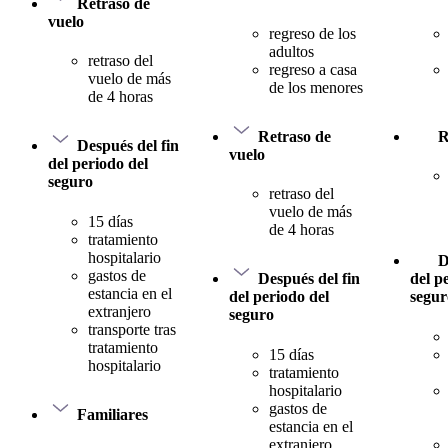
Retraso de
vuelo
regreso de los
adultos
retraso del
regreso a casa
vuelo de más
de los menores
de 4 horas
Retraso de
R
Después del fin
vuelo
del periodo del
seguro
retraso del
vuelo de más
15 días
de 4 horas
tratamiento
hospitalario
D
gastos de
Después del fin
del p
estancia en el
del periodo del
segur
extranjero
seguro
transporte tras
tratamiento
15 días
hospitalario
tratamiento
hospitalario
gastos de
Familiares
estancia en el
extranjero