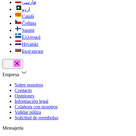
فارسی
اردو
Català
Čeština
Suomi
Ελληνικά
Hrvatski
Български
Empresa
Sobre nosotros
Contacto
Opiniones
Información legal
Colabora con nosotros
Validar póliza
Solicitud de reembolso
Mensajería