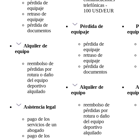
pérdida de
telefónicas -
equipaje
100 USD/EUR
retraso de
equipaje
pérdida de
Pérdida de
P
documentos
equipaje
equip
pérdida de
Alquiler de
equipaje
equipo
retraso de
equipaje
reembolso de
pérdida de
pérdidas por
documentos
rotura o daño
del equipo
deportivo
Alquiler de
A
alquilado
equipo
equi
reembolso de
Asistencia legal
pérdidas por
rotura o daño
pago de los
del equipo
servicios de un
deportivo
abogado
alquilado
pago de los