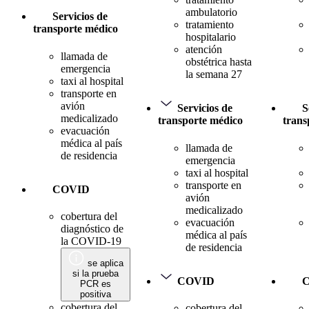
ambulatorio
Servicios de
tratamiento
transporte médico
hospitalario
atención
llamada de
obstétrica hasta
emergencia
la semana 27
taxi al hospital
transporte en
avión
Servicios de
S
medicalizado
transporte médico
trans
evacuación
médica al país
llamada de
de residencia
emergencia
taxi al hospital
transporte en
COVID
avión
medicalizado
cobertura del
evacuación
diagnóstico de
médica al país
la COVID-19
de residencia
se aplica
si la prueba
COVID
PCR es
positiva
cobertura del
cobertura del