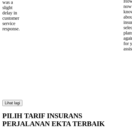
Howe
was a
now
slight
kno
delay in
abou
customer
insu
service
sele
response.
plan
again
for 
assi
Lihat lagi
PILIH TARIF INSURANS
PERJALANAN EKTA TERBAIK