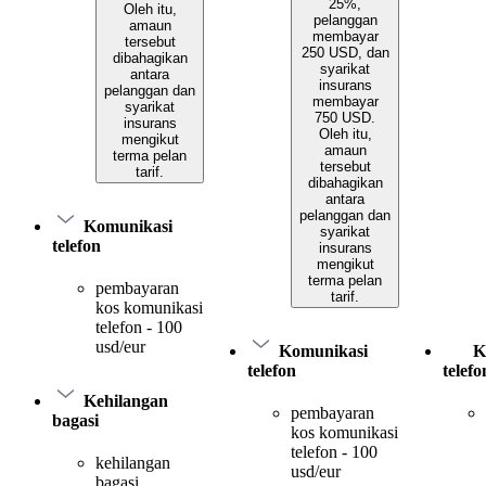
25%,
Oleh itu,
pelanggan
amaun
membayar
tersebut
250 USD, dan
dibahagikan
syarikat
antara
insurans
pelanggan dan
membayar
syarikat
750 USD.
insurans
Oleh itu,
mengikut
amaun
terma pelan
tersebut
tarif.
dibahagikan
antara
pelanggan dan
Komunikasi
syarikat
telefon
insurans
mengikut
terma pelan
pembayaran
tarif.
kos komunikasi
telefon - 100
usd/eur
Komunikasi
K
telefon
telefo
Kehilangan
pembayaran
bagasi
kos komunikasi
telefon - 100
kehilangan
usd/eur
bagasi