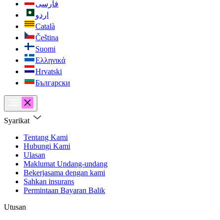
فارسی
اردو
Català
Čeština
Suomi
Ελληνικά
Hrvatski
Български
Syarikat
Tentang Kami
Hubungi Kami
Ulasan
Maklumat Undang-undang
Bekerjasama dengan kami
Sahkan insurans
Permintaan Bayaran Balik
Utusan