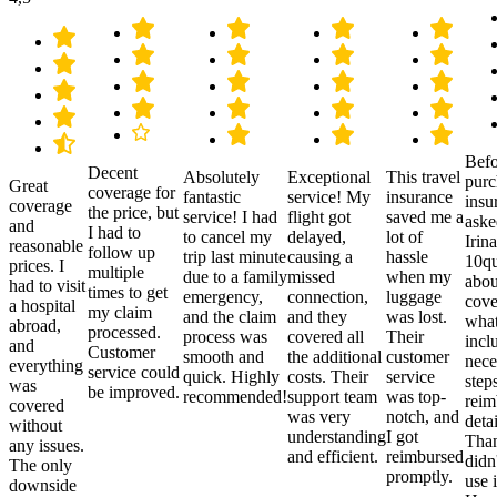
Befo
Decent
Absolutely
Exceptional
This travel
purc
Great
coverage for
fantastic
service! My
insurance
insu
coverage
the price, but
service! I had
flight got
saved me a
aske
and
I had to
to cancel my
delayed,
lot of
Irina
reasonable
follow up
trip last minute
causing a
hassle
10qu
prices. I
multiple
due to a family
missed
when my
abou
had to visit
times to get
emergency,
connection,
luggage
cove
a hospital
my claim
and the claim
and they
was lost.
what
abroad,
processed.
process was
covered all
Their
incl
and
Customer
smooth and
the additional
customer
nece
everything
service could
quick. Highly
costs. Their
service
step
was
be improved.
recommended!
support team
was top-
reim
covered
was very
notch, and
detai
without
understanding
I got
Than
any issues.
and efficient.
reimbursed
didn
The only
promptly.
use i
downside