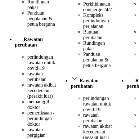
Rundingan
Perkhidmatan
pakar
concierge 24/7
Panduan
Kompleks
perjalanan &
perlindungan
petua berguna
perjalanan
Bantuan
perubatan
Rawatan
Rundingan
perubatan
pakar
Panduan
perlindungan
perjalanan &
rawatan untuk
petua berguna
covid-19
rawatan
perubatan
Rawatan
R
rawatan akibat
perubatan
perub
kecederaan
(pesakit luar)
perlindungan
memanggil
rawatan untuk
doktor
covid-19
pemeriksaan /
rawatan
perundingan
perubatan
doktor
rawatan akibat
rawatan
kecederaan
pergigian
(pesakit luar)