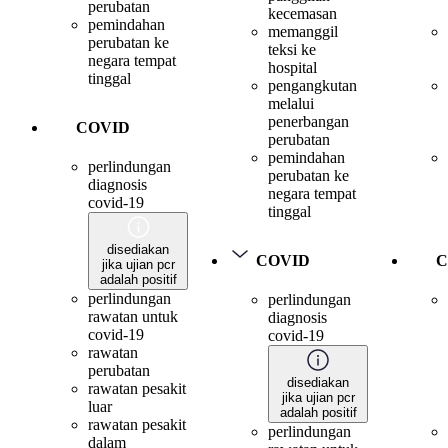
perubatan
kecemasan
pemindahan
memanggil
perubatan ke
teksi ke
negara tempat
hospital
tinggal
pengangkutan
melalui
penerbangan
COVID
perubatan
pemindahan
perlindungan
perubatan ke
diagnosis
negara tempat
covid-19
tinggal
disediakan
COVID
C
jika ujian pcr
adalah positif
perlindungan
perlindungan
rawatan untuk
diagnosis
covid-19
covid-19
rawatan
perubatan
disediakan
rawatan pesakit
jika ujian pcr
luar
adalah positif
rawatan pesakit
perlindungan
dalam