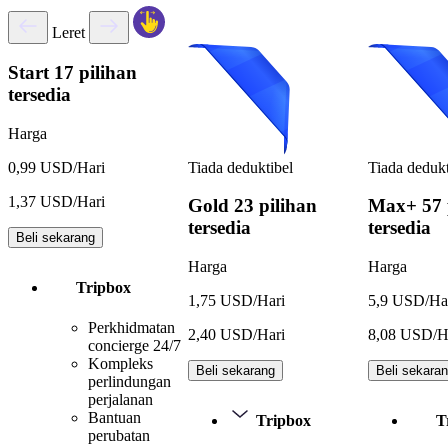
Leret
Start
17 pilihan
tersedia
Harga
Tiada deduktibel
Tiada dedukt
0,99 USD/Hari
1,37 USD/Hari
Gold
23 pilihan
Max+
57 
tersedia
tersedia
Beli sekarang
Harga
Harga
Tripbox
1,75 USD/Hari
5,9 USD/Ha
Perkhidmatan
2,40 USD/Hari
8,08 USD/H
concierge 24/7
Kompleks
Beli sekarang
Beli sekara
perlindungan
perjalanan
Bantuan
Tripbox
T
perubatan