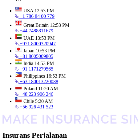
USA
12:53 PM
+1 786 84 00 779
Great Britain
12:53 PM
+44 7488811679
UAE
13:53 PM
+971 8000320947
Japan
10:53 PM
+81 8005009805
India
14:53 PM
+91 1171279565
Philippines
16:53 PM
+63 180013220088
Poland
11:20 AM
+48 223 906 246
Chile
5:20 AM
+56 926 431 523
Insurans Perjalanan