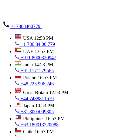
+17868400779
USA
12:53 PM
+1 786 84 00 779
UAE
13:53 PM
+971 8000320947
India
14:53 PM
+91 1171279565
Poland
16:53 PM
+48 223 906 246
Great Britain
12:53 PM
+44 7488811679
Japan
10:53 PM
+81 8005009805
Philippines
16:53 PM
+63 180013220088
Chile
16:53 PM