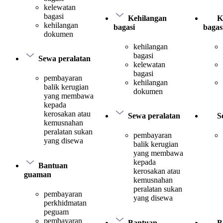
kelewatan
bagasi
Kehilangan
K
kehilangan
bagasi
bagas
dokumen
kehilangan
bagasi
Sewa peralatan
kelewatan
bagasi
pembayaran
kehilangan
balik kerugian
dokumen
yang membawa
kepada
kerosakan atau
Sewa peralatan
S
kemusnahan
peralatan sukan
pembayaran
yang disewa
balik kerugian
yang membawa
kepada
Bantuan
kerosakan atau
guaman
kemusnahan
peralatan sukan
pembayaran
yang disewa
perkhidmatan
peguam
pembayaran
Bantuan
B