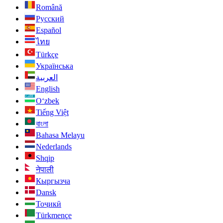
Română
Русский
Español
ไทย
Türkçe
Українська
العربية
English
O‘zbek
Tiếng Việt
বাংলা
Bahasa Melayu
Nederlands
Shqip
नेपाली
Кыргызча
Dansk
Тоҷикӣ
Türkmençe