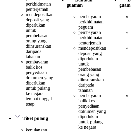
perkhidmatan
guaman
guam
penterjemah
mendepositkan
pembayaran
deposit yang
perkhidmatan
diperlukan
peguam
untuk
pembayaran
pembebasan
perkhidmatan
orang yang
penterjemah
diinsuranskan
mendepositkan
daripada
deposit yang
tahanan
diperlukan
pembayaran
untuk
balik kos
pembebasan
penyediaan
orang yang
dokumen yang
diinsuranskan
diperlukan
daripada
untuk pulang
tahanan
ke negara
pembayaran
tempat tinggal
balik kos
tetap
penyediaan
dokumen yang
diperlukan
Tiket pulang
untuk pulang
ke negara
kepulangan