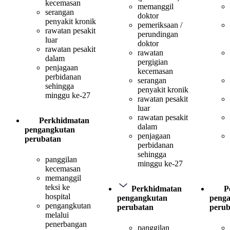
kecemasan
memanggil
serangan
doktor
penyakit kronik
pemeriksaan /
rawatan pesakit
perundingan
luar
doktor
rawatan pesakit
rawatan
dalam
pergigian
penjagaan
kecemasan
perbidanan
serangan
sehingga
penyakit kronik
minggu ke-27
rawatan pesakit
luar
rawatan pesakit
Perkhidmatan
dalam
pengangkutan
penjagaan
perubatan
perbidanan
sehingga
panggilan
minggu ke-27
kecemasan
memanggil
teksi ke
Perkhidmatan
P
hospital
pengangkutan
peng
pengangkutan
perubatan
perub
melalui
penerbangan
panggilan