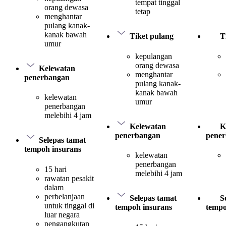
tempat tinggal
orang dewasa
tetap
menghantar
pulang kanak-
kanak bawah
Tiket pulang
T
umur
kepulangan
orang dewasa
Kelewatan
menghantar
penerbangan
pulang kanak-
kanak bawah
kelewatan
umur
penerbangan
melebihi 4 jam
Kelewatan
K
penerbangan
pene
Selepas tamat
tempoh insurans
kelewatan
penerbangan
15 hari
melebihi 4 jam
rawatan pesakit
dalam
perbelanjaan
Selepas tamat
S
untuk tinggal di
tempoh insurans
tempo
luar negara
pengangkutan