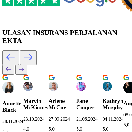
ULASAN INSURANS PERJALANAN
EKTA
Marvin
Arlene
Jane
Kathryn
Annette
Ang
McKinney
McCoy
Cooper
Murphy
Black
08.0
23.10.2024
27.09.2024
21.06.2024
04.11.2024
28.11.2024
5,0
4,0
5,0
5,0
5,0
4,5