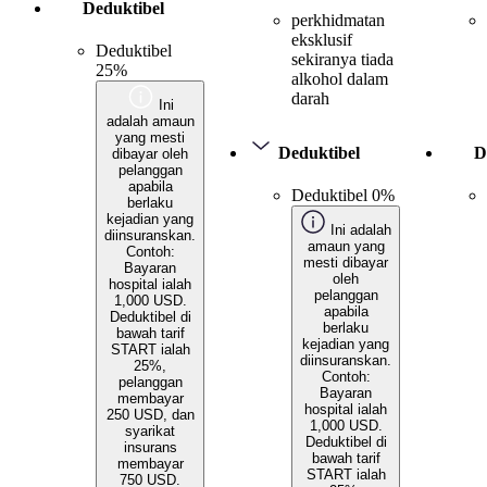
Deduktibel
perkhidmatan
eksklusif
Deduktibel
sekiranya tiada
25%
alkohol dalam
darah
Ini
adalah amaun
yang mesti
Deduktibel
D
dibayar oleh
pelanggan
apabila
Deduktibel 0%
berlaku
kejadian yang
Ini adalah
diinsuranskan.
amaun yang
Contoh:
mesti dibayar
Bayaran
oleh
hospital ialah
pelanggan
1,000 USD.
apabila
Deduktibel di
berlaku
bawah tarif
kejadian yang
START ialah
diinsuranskan.
25%,
Contoh:
pelanggan
Bayaran
membayar
hospital ialah
250 USD, dan
1,000 USD.
syarikat
Deduktibel di
insurans
bawah tarif
membayar
START ialah
750 USD.