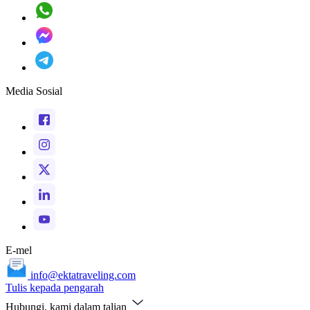
Media Sosial
E-mel
info@ektatraveling.com
Tulis kepada pengarah
Hubungi, kami dalam talian