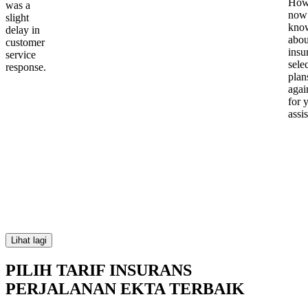
Howe
was a
now
slight
kno
delay in
abou
customer
insu
service
sele
response.
plan
again
for 
assi
Lihat lagi
PILIH TARIF INSURANS
PERJALANAN EKTA TERBAIK