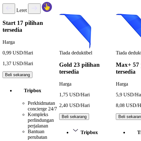
Leret
Start
17 pilihan
tersedia
Harga
Tiada deduktibel
Tiada dedukt
0,99 USD/Hari
1,37 USD/Hari
Gold
23 pilihan
Max+
57 
tersedia
tersedia
Beli sekarang
Harga
Harga
Tripbox
1,75 USD/Hari
5,9 USD/Ha
Perkhidmatan
2,40 USD/Hari
8,08 USD/H
concierge 24/7
Kompleks
Beli sekarang
Beli sekara
perlindungan
perjalanan
Bantuan
Tripbox
T
perubatan