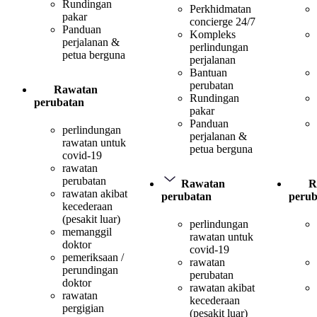
Rundingan
Perkhidmatan
pakar
concierge 24/7
Panduan
Kompleks
perjalanan &
perlindungan
petua berguna
perjalanan
Bantuan
perubatan
Rawatan
Rundingan
perubatan
pakar
Panduan
perlindungan
perjalanan &
rawatan untuk
petua berguna
covid-19
rawatan
perubatan
Rawatan
R
rawatan akibat
perubatan
perub
kecederaan
(pesakit luar)
perlindungan
memanggil
rawatan untuk
doktor
covid-19
pemeriksaan /
rawatan
perundingan
perubatan
doktor
rawatan akibat
rawatan
kecederaan
pergigian
(pesakit luar)