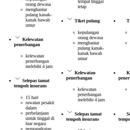
tempat tinggal
orang dewasa
tetap
menghantar
pulang kanak-
kanak bawah
Tiket pulang
T
umur
kepulangan
orang dewasa
Kelewatan
menghantar
penerbangan
pulang kanak-
kanak bawah
kelewatan
umur
penerbangan
melebihi 4 jam
Kelewatan
K
penerbangan
pene
Selepas tamat
tempoh insurans
kelewatan
penerbangan
15 hari
melebihi 4 jam
rawatan pesakit
dalam
perbelanjaan
Selepas tamat
S
untuk tinggal di
tempoh insurans
tempo
luar negara
pengangkutan