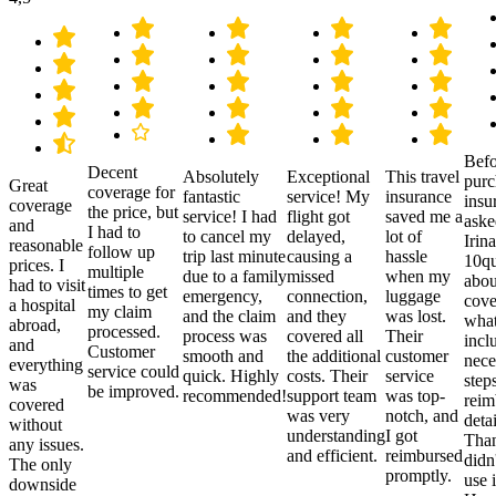
Befo
Decent
Absolutely
Exceptional
This travel
purc
Great
coverage for
fantastic
service! My
insurance
insu
coverage
the price, but
service! I had
flight got
saved me a
aske
and
I had to
to cancel my
delayed,
lot of
Irina
reasonable
follow up
trip last minute
causing a
hassle
10qu
prices. I
multiple
due to a family
missed
when my
abou
had to visit
times to get
emergency,
connection,
luggage
cove
a hospital
my claim
and the claim
and they
was lost.
what
abroad,
processed.
process was
covered all
Their
incl
and
Customer
smooth and
the additional
customer
nece
everything
service could
quick. Highly
costs. Their
service
step
was
be improved.
recommended!
support team
was top-
reim
covered
was very
notch, and
detai
without
understanding
I got
Than
any issues.
and efficient.
reimbursed
didn
The only
promptly.
use i
downside