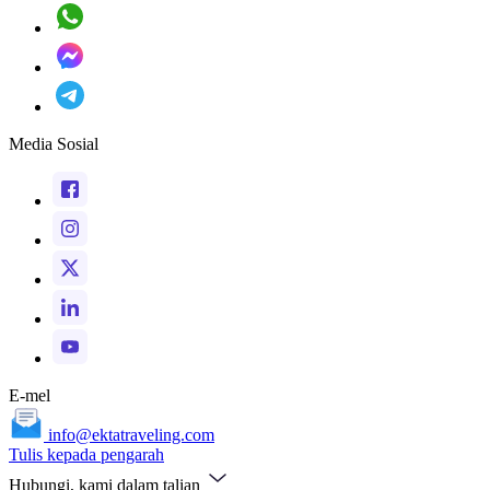
Media Sosial
E-mel
info@ektatraveling.com
Tulis kepada pengarah
Hubungi, kami dalam talian