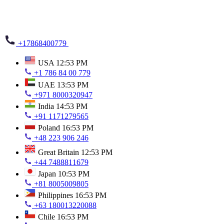
+17868400779
USA
12:53 PM
+1 786 84 00 779
UAE
13:53 PM
+971 8000320947
India
14:53 PM
+91 1171279565
Poland
16:53 PM
+48 223 906 246
Great Britain
12:53 PM
+44 7488811679
Japan
10:53 PM
+81 8005009805
Philippines
16:53 PM
+63 180013220088
Chile
16:53 PM