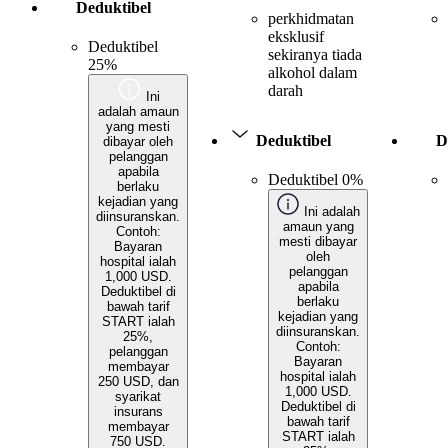
Deduktibel
perkhidmatan
eksklusif
Deduktibel
sekiranya tiada
25%
alkohol dalam
darah
Ini
adalah amaun
yang mesti
Deduktibel
D
dibayar oleh
pelanggan
apabila
Deduktibel 0%
berlaku
kejadian yang
Ini adalah
diinsuranskan.
amaun yang
Contoh:
mesti dibayar
Bayaran
oleh
hospital ialah
pelanggan
1,000 USD.
apabila
Deduktibel di
berlaku
bawah tarif
kejadian yang
START ialah
diinsuranskan.
25%,
Contoh:
pelanggan
Bayaran
membayar
hospital ialah
250 USD, dan
1,000 USD.
syarikat
Deduktibel di
insurans
bawah tarif
membayar
START ialah
750 USD.