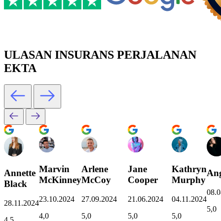
ULASAN INSURANS PERJALANAN
EKTA
Marvin
Arlene
Jane
Kathryn
Annette
Ang
McKinney
McCoy
Cooper
Murphy
Black
08.0
23.10.2024
27.09.2024
21.06.2024
04.11.2024
28.11.2024
5,0
4,0
5,0
5,0
5,0
4,5