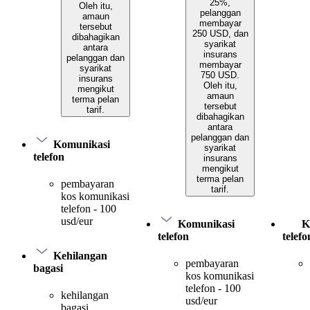
25%,
Oleh itu,
pelanggan
amaun
membayar
tersebut
250 USD, dan
dibahagikan
syarikat
antara
insurans
pelanggan dan
membayar
syarikat
750 USD.
insurans
Oleh itu,
mengikut
amaun
terma pelan
tersebut
tarif.
dibahagikan
antara
pelanggan dan
Komunikasi
syarikat
telefon
insurans
mengikut
terma pelan
pembayaran
tarif.
kos komunikasi
telefon - 100
usd/eur
Komunikasi
K
telefon
telefo
Kehilangan
pembayaran
bagasi
kos komunikasi
telefon - 100
kehilangan
usd/eur
bagasi