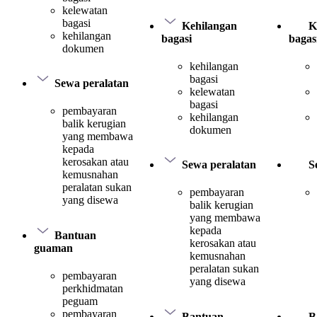
kelewatan
bagasi
Kehilangan
K
kehilangan
bagasi
bagas
dokumen
kehilangan
bagasi
Sewa peralatan
kelewatan
bagasi
pembayaran
kehilangan
balik kerugian
dokumen
yang membawa
kepada
kerosakan atau
Sewa peralatan
S
kemusnahan
peralatan sukan
pembayaran
yang disewa
balik kerugian
yang membawa
kepada
Bantuan
kerosakan atau
guaman
kemusnahan
peralatan sukan
pembayaran
yang disewa
perkhidmatan
peguam
pembayaran
Bantuan
B