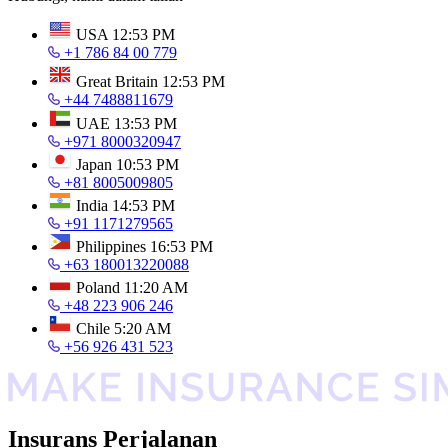
USA
12:53 PM
+1 786 84 00 779
Great Britain
12:53 PM
+44 7488811679
UAE
13:53 PM
+971 8000320947
Japan
10:53 PM
+81 8005009805
India
14:53 PM
+91 1171279565
Philippines
16:53 PM
+63 180013220088
Poland
11:20 AM
+48 223 906 246
Chile
5:20 AM
+56 926 431 523
Insurans Perjalanan