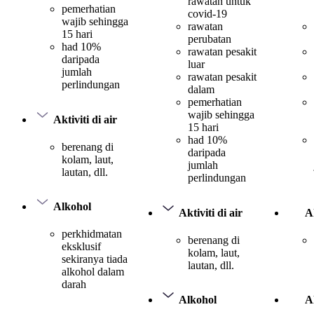
rawatan untuk
pemerhatian
covid-19
wajib sehingga
rawatan
15 hari
perubatan
had 10%
rawatan pesakit
daripada
luar
jumlah
rawatan pesakit
perlindungan
dalam
pemerhatian
wajib sehingga
Aktiviti di air
15 hari
had 10%
berenang di
daripada
kolam, laut,
jumlah
lautan, dll.
perlindungan
Alkohol
Aktiviti di air
Ak
perkhidmatan
berenang di
eksklusif
kolam, laut,
sekiranya tiada
lautan, dll.
alkohol dalam
darah
Alkohol
A