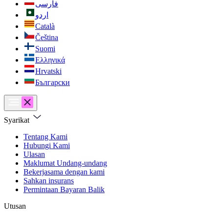
فارسی
اردو
Català
Čeština
Suomi
Ελληνικά
Hrvatski
Български
Syarikat
Tentang Kami
Hubungi Kami
Ulasan
Maklumat Undang-undang
Bekerjasama dengan kami
Sahkan insurans
Permintaan Bayaran Balik
Utusan