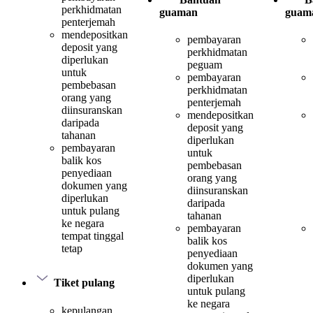
perkhidmatan
guaman
guam
penterjemah
mendepositkan
pembayaran
deposit yang
perkhidmatan
diperlukan
peguam
untuk
pembayaran
pembebasan
perkhidmatan
orang yang
penterjemah
diinsuranskan
mendepositkan
daripada
deposit yang
tahanan
diperlukan
pembayaran
untuk
balik kos
pembebasan
penyediaan
orang yang
dokumen yang
diinsuranskan
diperlukan
daripada
untuk pulang
tahanan
ke negara
pembayaran
tempat tinggal
balik kos
tetap
penyediaan
dokumen yang
diperlukan
Tiket pulang
untuk pulang
ke negara
kepulangan