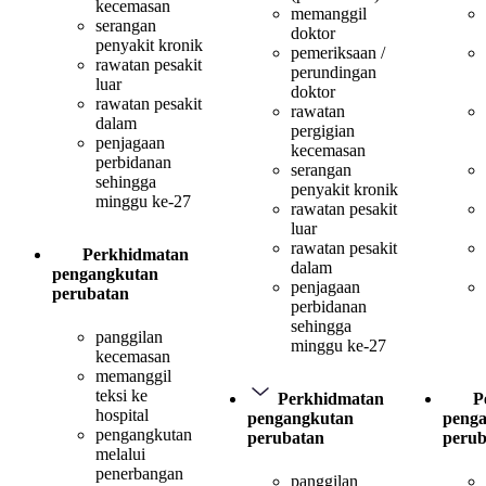
kecemasan
memanggil
serangan
doktor
penyakit kronik
pemeriksaan /
rawatan pesakit
perundingan
luar
doktor
rawatan pesakit
rawatan
dalam
pergigian
penjagaan
kecemasan
perbidanan
serangan
sehingga
penyakit kronik
minggu ke-27
rawatan pesakit
luar
rawatan pesakit
Perkhidmatan
dalam
pengangkutan
penjagaan
perubatan
perbidanan
sehingga
panggilan
minggu ke-27
kecemasan
memanggil
teksi ke
Perkhidmatan
P
hospital
pengangkutan
peng
pengangkutan
perubatan
perub
melalui
penerbangan
panggilan