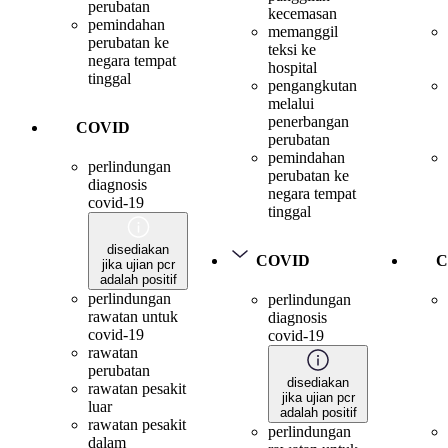
perubatan
kecemasan
pemindahan
memanggil
perubatan ke
teksi ke
negara tempat
hospital
tinggal
pengangkutan
melalui
penerbangan
COVID
perubatan
pemindahan
perlindungan
perubatan ke
diagnosis
negara tempat
covid-19
tinggal
disediakan
COVID
C
jika ujian pcr
adalah positif
perlindungan
perlindungan
rawatan untuk
diagnosis
covid-19
covid-19
rawatan
perubatan
disediakan
rawatan pesakit
jika ujian pcr
luar
adalah positif
rawatan pesakit
perlindungan
dalam