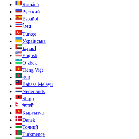
Română
Русский
Español
ไทย
Türkçe
Українська
العربية
English
O‘zbek
Tiếng Việt
বাংলা
Bahasa Melayu
Nederlands
Shqip
नेपाली
Кыргызча
Dansk
Тоҷикӣ
Türkmençe