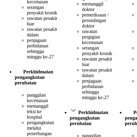
kecemasan
memanggil
serangan
doktor
penyakit kronik
pemeriksaan /
rawatan pesakit
perundingan
luar
doktor
rawatan pesakit
rawatan
dalam
pergigian
penjagaan
kecemasan
perbidanan
serangan
sehingga
penyakit kronik
minggu ke-27
rawatan pesakit
luar
rawatan pesakit
Perkhidmatan
dalam
pengangkutan
penjagaan
perubatan
perbidanan
sehingga
panggilan
minggu ke-27
kecemasan
memanggil
teksi ke
Perkhidmatan
P
hospital
pengangkutan
peng
pengangkutan
perubatan
perub
melalui
penerbangan
panggilan