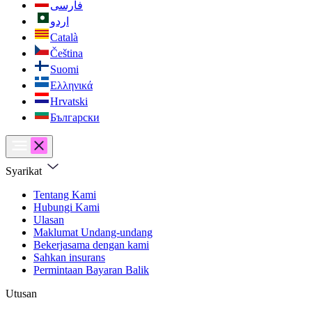
فارسی
اردو
Català
Čeština
Suomi
Ελληνικά
Hrvatski
Български
Syarikat
Tentang Kami
Hubungi Kami
Ulasan
Maklumat Undang-undang
Bekerjasama dengan kami
Sahkan insurans
Permintaan Bayaran Balik
Utusan