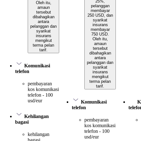
25%,
Oleh itu,
pelanggan
amaun
membayar
tersebut
250 USD, dan
dibahagikan
syarikat
antara
insurans
pelanggan dan
membayar
syarikat
750 USD.
insurans
Oleh itu,
mengikut
amaun
terma pelan
tersebut
tarif.
dibahagikan
antara
pelanggan dan
Komunikasi
syarikat
telefon
insurans
mengikut
terma pelan
pembayaran
tarif.
kos komunikasi
telefon - 100
usd/eur
Komunikasi
K
telefon
telefo
Kehilangan
pembayaran
bagasi
kos komunikasi
telefon - 100
kehilangan
usd/eur
bagasi