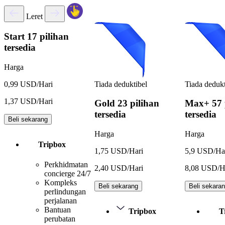
Leret
Start
17 pilihan
tersedia
Harga
Tiada deduktibel
Tiada dedukt
0,99 USD/Hari
1,37 USD/Hari
Gold
23 pilihan
Max+
57 
tersedia
tersedia
Beli sekarang
Harga
Harga
Tripbox
1,75 USD/Hari
5,9 USD/Ha
Perkhidmatan
2,40 USD/Hari
8,08 USD/H
concierge 24/7
Kompleks
Beli sekarang
Beli sekara
perlindungan
perjalanan
Bantuan
Tripbox
T
perubatan