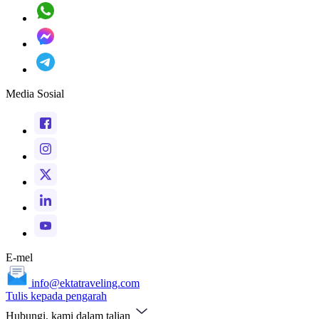
Media Sosial
E-mel
info@ektatraveling.com
Tulis kepada pengarah
Hubungi, kami dalam talian