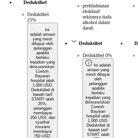
Deduktibel
perkhidmatan
eksklusif
Deduktibel
sekiranya tiada
25%
alkohol dalam
darah
Ini
adalah amaun
yang mesti
Deduktibel
D
dibayar oleh
pelanggan
apabila
Deduktibel 0%
berlaku
kejadian yang
Ini adalah
diinsuranskan.
amaun yang
Contoh:
mesti dibayar
Bayaran
oleh
hospital ialah
pelanggan
1,000 USD.
apabila
Deduktibel di
berlaku
bawah tarif
kejadian yang
START ialah
diinsuranskan.
25%,
Contoh:
pelanggan
Bayaran
membayar
hospital ialah
250 USD, dan
1,000 USD.
syarikat
Deduktibel di
insurans
bawah tarif
membayar
START ialah
750 USD.