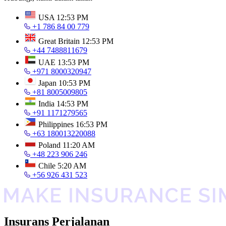
USA
12:53 PM
+1 786 84 00 779
Great Britain
12:53 PM
+44 7488811679
UAE
13:53 PM
+971 8000320947
Japan
10:53 PM
+81 8005009805
India
14:53 PM
+91 1171279565
Philippines
16:53 PM
+63 180013220088
Poland
11:20 AM
+48 223 906 246
Chile
5:20 AM
+56 926 431 523
Insurans Perjalanan