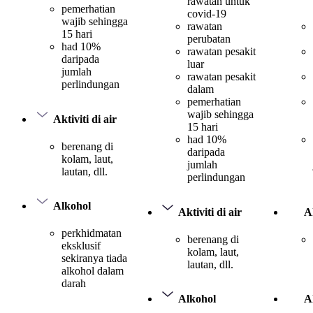
rawatan untuk
pemerhatian
covid-19
wajib sehingga
rawatan
15 hari
perubatan
had 10%
rawatan pesakit
daripada
luar
jumlah
rawatan pesakit
perlindungan
dalam
pemerhatian
wajib sehingga
Aktiviti di air
15 hari
had 10%
berenang di
daripada
kolam, laut,
jumlah
lautan, dll.
perlindungan
Alkohol
Aktiviti di air
Ak
perkhidmatan
berenang di
eksklusif
kolam, laut,
sekiranya tiada
lautan, dll.
alkohol dalam
darah
Alkohol
A