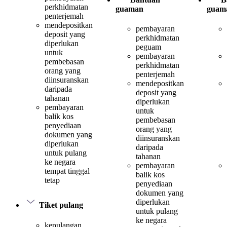
perkhidmatan
guaman
guam
penterjemah
mendepositkan
pembayaran
deposit yang
perkhidmatan
diperlukan
peguam
untuk
pembayaran
pembebasan
perkhidmatan
orang yang
penterjemah
diinsuranskan
mendepositkan
daripada
deposit yang
tahanan
diperlukan
pembayaran
untuk
balik kos
pembebasan
penyediaan
orang yang
dokumen yang
diinsuranskan
diperlukan
daripada
untuk pulang
tahanan
ke negara
pembayaran
tempat tinggal
balik kos
tetap
penyediaan
dokumen yang
diperlukan
Tiket pulang
untuk pulang
ke negara
kepulangan