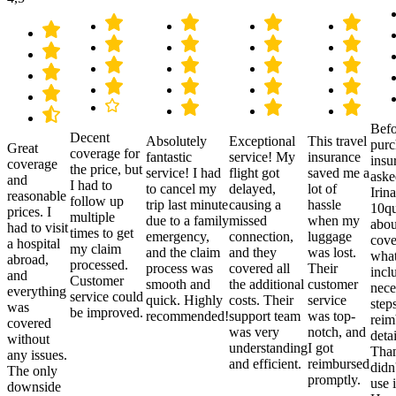
Befo
Decent
Absolutely
Exceptional
This travel
purc
Great
coverage for
fantastic
service! My
insurance
insu
coverage
the price, but
service! I had
flight got
saved me a
aske
and
I had to
to cancel my
delayed,
lot of
Irina
reasonable
follow up
trip last minute
causing a
hassle
10qu
prices. I
multiple
due to a family
missed
when my
abou
had to visit
times to get
emergency,
connection,
luggage
cove
a hospital
my claim
and the claim
and they
was lost.
what
abroad,
processed.
process was
covered all
Their
incl
and
Customer
smooth and
the additional
customer
nece
everything
service could
quick. Highly
costs. Their
service
step
was
be improved.
recommended!
support team
was top-
reim
covered
was very
notch, and
detai
without
understanding
I got
Than
any issues.
and efficient.
reimbursed
didn
The only
promptly.
use i
downside