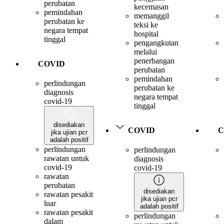
perubatan
kecemasan
pemindahan
memanggil
perubatan ke
teksi ke
negara tempat
hospital
tinggal
pengangkutan
melalui
penerbangan
COVID
perubatan
pemindahan
perlindungan
perubatan ke
diagnosis
negara tempat
covid-19
tinggal
disediakan
COVID
C
jika ujian pcr
adalah positif
perlindungan
perlindungan
rawatan untuk
diagnosis
covid-19
covid-19
rawatan
perubatan
disediakan
rawatan pesakit
jika ujian pcr
luar
adalah positif
rawatan pesakit
perlindungan
dalam