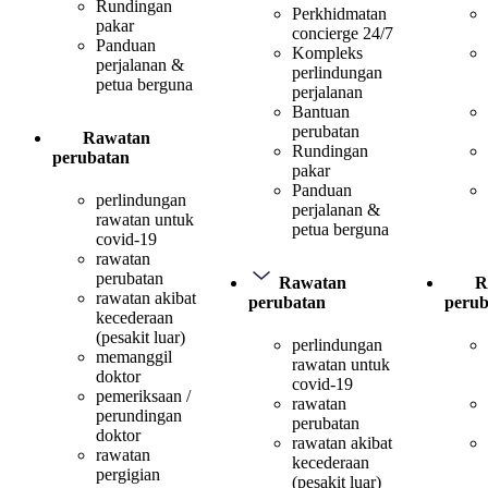
Rundingan
Perkhidmatan
pakar
concierge 24/7
Panduan
Kompleks
perjalanan &
perlindungan
petua berguna
perjalanan
Bantuan
perubatan
Rawatan
Rundingan
perubatan
pakar
Panduan
perlindungan
perjalanan &
rawatan untuk
petua berguna
covid-19
rawatan
perubatan
Rawatan
R
rawatan akibat
perubatan
perub
kecederaan
(pesakit luar)
perlindungan
memanggil
rawatan untuk
doktor
covid-19
pemeriksaan /
rawatan
perundingan
perubatan
doktor
rawatan akibat
rawatan
kecederaan
pergigian
(pesakit luar)