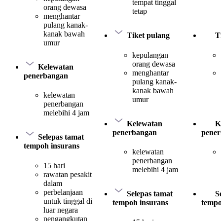
tempat tinggal
orang dewasa
tetap
menghantar
pulang kanak-
kanak bawah
Tiket pulang
T
umur
kepulangan
orang dewasa
Kelewatan
menghantar
penerbangan
pulang kanak-
kanak bawah
kelewatan
umur
penerbangan
melebihi 4 jam
Kelewatan
K
penerbangan
pene
Selepas tamat
tempoh insurans
kelewatan
penerbangan
15 hari
melebihi 4 jam
rawatan pesakit
dalam
perbelanjaan
Selepas tamat
S
untuk tinggal di
tempoh insurans
tempo
luar negara
pengangkutan