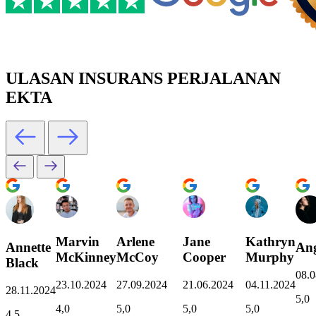
ULASAN INSURANS PERJALANAN
EKTA
Marvin
Arlene
Jane
Kathryn
Annette
Ang
McKinney
McCoy
Cooper
Murphy
Black
08.0
23.10.2024
27.09.2024
21.06.2024
04.11.2024
28.11.2024
5,0
4,0
5,0
5,0
5,0
4,5