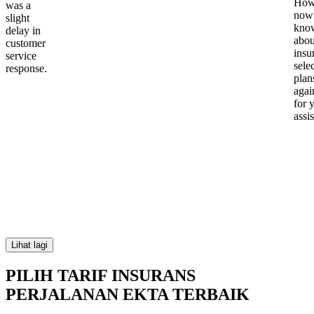
Howe
was a
now
slight
kno
delay in
abou
customer
insu
service
sele
response.
plan
again
for 
assi
Lihat lagi
PILIH TARIF INSURANS
PERJALANAN EKTA TERBAIK