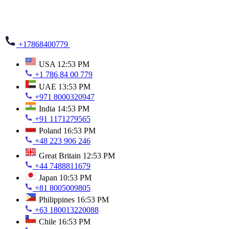
+17868400779
USA
12:53 PM
+1 786 84 00 779
UAE
13:53 PM
+971 8000320947
India
14:53 PM
+91 1171279565
Poland
16:53 PM
+48 223 906 246
Great Britain
12:53 PM
+44 7488811679
Japan
10:53 PM
+81 8005009805
Philippines
16:53 PM
+63 180013220088
Chile
16:53 PM