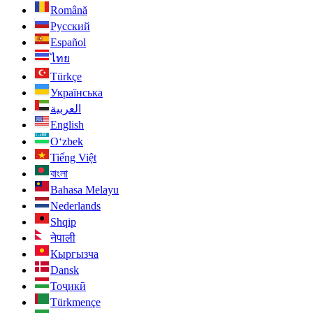
Română
Русский
Español
ไทย
Türkçe
Українська
العربية
English
O‘zbek
Tiếng Việt
বাংলা
Bahasa Melayu
Nederlands
Shqip
नेपाली
Кыргызча
Dansk
Тоҷикӣ
Türkmençe