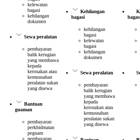
kelewatan
bagasi
Kehilangan
K
kehilangan
bagasi
bagas
dokumen
kehilangan
bagasi
Sewa peralatan
kelewatan
bagasi
pembayaran
kehilangan
balik kerugian
dokumen
yang membawa
kepada
kerosakan atau
Sewa peralatan
S
kemusnahan
peralatan sukan
pembayaran
yang disewa
balik kerugian
yang membawa
kepada
Bantuan
kerosakan atau
guaman
kemusnahan
peralatan sukan
pembayaran
yang disewa
perkhidmatan
peguam
pembayaran
Bantuan
B