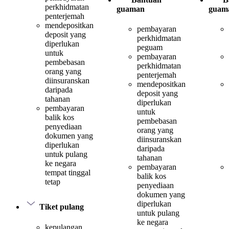
perkhidmatan
guaman
guam
penterjemah
mendepositkan
pembayaran
deposit yang
perkhidmatan
diperlukan
peguam
untuk
pembayaran
pembebasan
perkhidmatan
orang yang
penterjemah
diinsuranskan
mendepositkan
daripada
deposit yang
tahanan
diperlukan
pembayaran
untuk
balik kos
pembebasan
penyediaan
orang yang
dokumen yang
diinsuranskan
diperlukan
daripada
untuk pulang
tahanan
ke negara
pembayaran
tempat tinggal
balik kos
tetap
penyediaan
dokumen yang
diperlukan
Tiket pulang
untuk pulang
ke negara
kepulangan