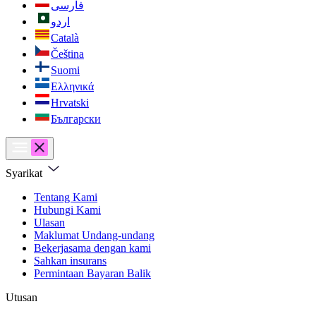
فارسی
اردو
Català
Čeština
Suomi
Ελληνικά
Hrvatski
Български
Syarikat
Tentang Kami
Hubungi Kami
Ulasan
Maklumat Undang-undang
Bekerjasama dengan kami
Sahkan insurans
Permintaan Bayaran Balik
Utusan