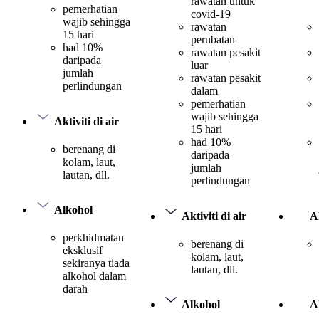
rawatan untuk
pemerhatian
covid-19
wajib sehingga
rawatan
15 hari
perubatan
had 10%
rawatan pesakit
daripada
luar
jumlah
rawatan pesakit
perlindungan
dalam
pemerhatian
wajib sehingga
Aktiviti di air
15 hari
had 10%
berenang di
daripada
kolam, laut,
jumlah
lautan, dll.
perlindungan
Alkohol
Aktiviti di air
Ak
perkhidmatan
berenang di
eksklusif
kolam, laut,
sekiranya tiada
lautan, dll.
alkohol dalam
darah
Alkohol
A