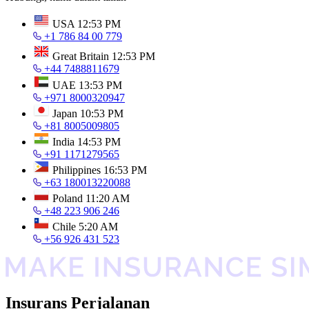
USA
12:53 PM
+1 786 84 00 779
Great Britain
12:53 PM
+44 7488811679
UAE
13:53 PM
+971 8000320947
Japan
10:53 PM
+81 8005009805
India
14:53 PM
+91 1171279565
Philippines
16:53 PM
+63 180013220088
Poland
11:20 AM
+48 223 906 246
Chile
5:20 AM
+56 926 431 523
Insurans Perjalanan