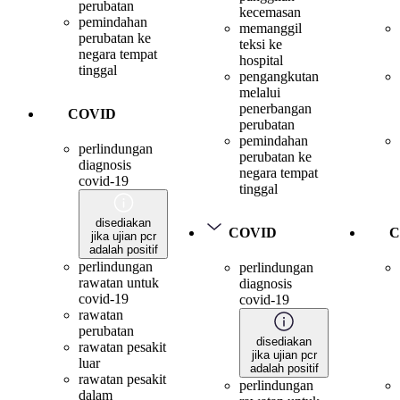
perubatan
kecemasan
pemindahan
memanggil
perubatan ke
teksi ke
negara tempat
hospital
tinggal
pengangkutan
melalui
penerbangan
COVID
perubatan
pemindahan
perlindungan
perubatan ke
diagnosis
negara tempat
covid-19
tinggal
disediakan
COVID
C
jika ujian pcr
adalah positif
perlindungan
perlindungan
rawatan untuk
diagnosis
covid-19
covid-19
rawatan
perubatan
disediakan
rawatan pesakit
jika ujian pcr
luar
adalah positif
rawatan pesakit
perlindungan
dalam