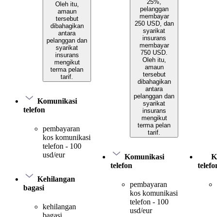
25%,
Oleh itu,
pelanggan
amaun
membayar
tersebut
250 USD, dan
dibahagikan
syarikat
antara
insurans
pelanggan dan
membayar
syarikat
750 USD.
insurans
Oleh itu,
mengikut
amaun
terma pelan
tersebut
tarif.
dibahagikan
antara
pelanggan dan
Komunikasi
syarikat
telefon
insurans
mengikut
terma pelan
pembayaran
tarif.
kos komunikasi
telefon - 100
usd/eur
Komunikasi
K
telefon
telefo
Kehilangan
pembayaran
bagasi
kos komunikasi
telefon - 100
kehilangan
usd/eur
bagasi