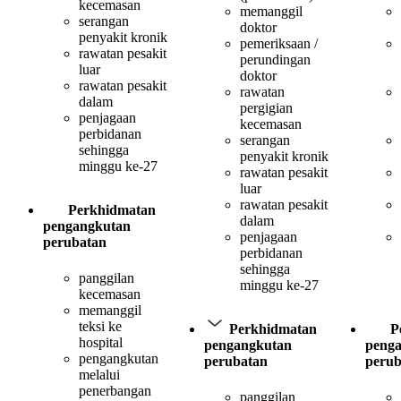
kecemasan
memanggil
serangan
doktor
penyakit kronik
pemeriksaan /
rawatan pesakit
perundingan
luar
doktor
rawatan pesakit
rawatan
dalam
pergigian
penjagaan
kecemasan
perbidanan
serangan
sehingga
penyakit kronik
minggu ke-27
rawatan pesakit
luar
rawatan pesakit
Perkhidmatan
dalam
pengangkutan
penjagaan
perubatan
perbidanan
sehingga
panggilan
minggu ke-27
kecemasan
memanggil
teksi ke
Perkhidmatan
P
hospital
pengangkutan
peng
pengangkutan
perubatan
perub
melalui
penerbangan
panggilan