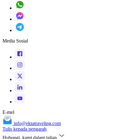
Media Sosial
E-mel
info@ektatraveling.com
Tulis kepada pengarah
Hubungi, kami dalam talian