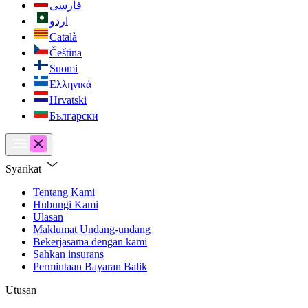
فارسی
اردو
Català
Čeština
Suomi
Ελληνικά
Hrvatski
Български
Syarikat
Tentang Kami
Hubungi Kami
Ulasan
Maklumat Undang-undang
Bekerjasama dengan kami
Sahkan insurans
Permintaan Bayaran Balik
Utusan