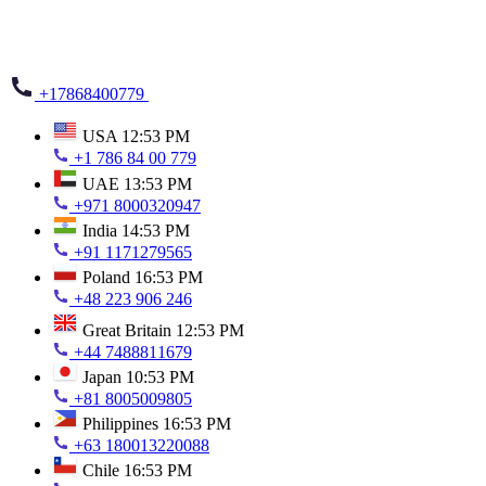
+17868400779
USA
12:53 PM
+1 786 84 00 779
UAE
13:53 PM
+971 8000320947
India
14:53 PM
+91 1171279565
Poland
16:53 PM
+48 223 906 246
Great Britain
12:53 PM
+44 7488811679
Japan
10:53 PM
+81 8005009805
Philippines
16:53 PM
+63 180013220088
Chile
16:53 PM