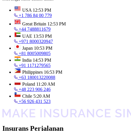
USA
12:53 PM
+1 786 84 00 779
Great Britain
12:53 PM
+44 7488811679
UAE
13:53 PM
+971 8000320947
Japan
10:53 PM
+81 8005009805
India
14:53 PM
+91 1171279565
Philippines
16:53 PM
+63 180013220088
Poland
11:20 AM
+48 223 906 246
Chile
5:20 AM
+56 926 431 523
Insurans Perjalanan