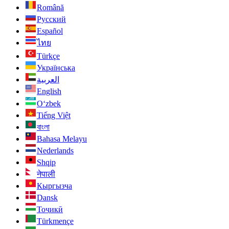
Română
Русский
Español
ไทย
Türkçe
Українська
العربية
English
O‘zbek
Tiếng Việt
বাংলা
Bahasa Melayu
Nederlands
Shqip
नेपाली
Кыргызча
Dansk
Тоҷикӣ
Türkmençe