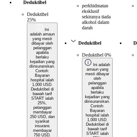
Deduktibel
perkhidmatan
eksklusif
Deduktibel
sekiranya tiada
25%
alkohol dalam
darah
Ini
adalah amaun
yang mesti
Deduktibel
D
dibayar oleh
pelanggan
apabila
Deduktibel 0%
berlaku
kejadian yang
Ini adalah
diinsuranskan.
amaun yang
Contoh:
mesti dibayar
Bayaran
oleh
hospital ialah
pelanggan
1,000 USD.
apabila
Deduktibel di
berlaku
bawah tarif
kejadian yang
START ialah
diinsuranskan.
25%,
Contoh:
pelanggan
Bayaran
membayar
hospital ialah
250 USD, dan
1,000 USD.
syarikat
Deduktibel di
insurans
bawah tarif
membayar
START ialah
750 USD.