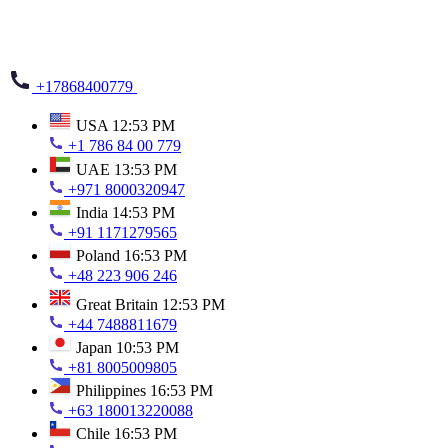
+17868400779
USA
12:53 PM
+1 786 84 00 779
UAE
13:53 PM
+971 8000320947
India
14:53 PM
+91 1171279565
Poland
16:53 PM
+48 223 906 246
Great Britain
12:53 PM
+44 7488811679
Japan
10:53 PM
+81 8005009805
Philippines
16:53 PM
+63 180013220088
Chile
16:53 PM