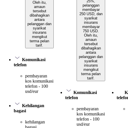
25%,
Oleh itu,
pelanggan
amaun
membayar
tersebut
250 USD, dan
dibahagikan
syarikat
antara
insurans
pelanggan dan
membayar
syarikat
750 USD.
insurans
Oleh itu,
mengikut
amaun
terma pelan
tersebut
tarif.
dibahagikan
antara
pelanggan dan
Komunikasi
syarikat
telefon
insurans
mengikut
terma pelan
pembayaran
tarif.
kos komunikasi
telefon - 100
usd/eur
Komunikasi
K
telefon
telefo
Kehilangan
pembayaran
bagasi
kos komunikasi
telefon - 100
kehilangan
usd/eur
bagasi