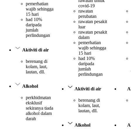
rawatan untuk
pemerhatian
covid-19
wajib sehingga
rawatan
15 hari
perubatan
had 10%
rawatan pesakit
daripada
luar
jumlah
rawatan pesakit
perlindungan
dalam
pemerhatian
wajib sehingga
Aktiviti di air
15 hari
had 10%
berenang di
daripada
kolam, laut,
jumlah
lautan, dll.
perlindungan
Alkohol
Aktiviti di air
Ak
perkhidmatan
berenang di
eksklusif
kolam, laut,
sekiranya tiada
lautan, dll.
alkohol dalam
darah
Alkohol
A