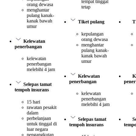
tempat tinggal
orang dewasa
tetap
menghantar
pulang kanak-
kanak bawah
Tiket pulang
T
umur
kepulangan
orang dewasa
Kelewatan
menghantar
penerbangan
pulang kanak-
kanak bawah
kelewatan
umur
penerbangan
melebihi 4 jam
Kelewatan
K
penerbangan
pene
Selepas tamat
tempoh insurans
kelewatan
penerbangan
15 hari
melebihi 4 jam
rawatan pesakit
dalam
perbelanjaan
Selepas tamat
S
untuk tinggal di
tempoh insurans
tempo
luar negara
pengangkutan