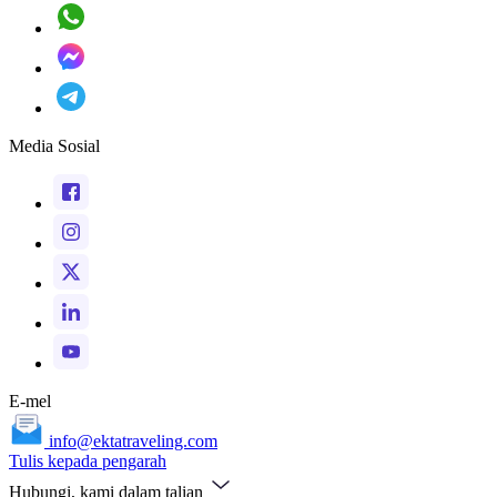
Media Sosial
E-mel
info@ektatraveling.com
Tulis kepada pengarah
Hubungi, kami dalam talian