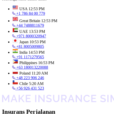
USA
12:53 PM
+1 786 84 00 779
Great Britain
12:53 PM
+44 7488811679
UAE
13:53 PM
+971 8000320947
Japan
10:53 PM
+81 8005009805
India
14:53 PM
+91 1171279565
Philippines
16:53 PM
+63 180013220088
Poland
11:20 AM
+48 223 906 246
Chile
5:20 AM
+56 926 431 523
Insurans Perjalanan