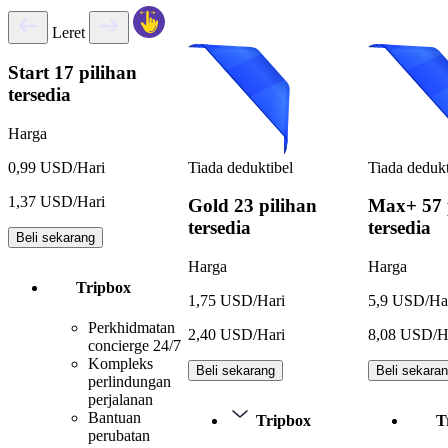
Leret
Start
17 pilihan
tersedia
Harga
Tiada deduktibel
Tiada dedukt
0,99 USD/Hari
1,37 USD/Hari
Gold
23 pilihan
Max+
57 
tersedia
tersedia
Beli sekarang
Harga
Harga
Tripbox
1,75 USD/Hari
5,9 USD/Ha
Perkhidmatan
2,40 USD/Hari
8,08 USD/H
concierge 24/7
Kompleks
Beli sekarang
Beli sekara
perlindungan
perjalanan
Bantuan
Tripbox
T
perubatan