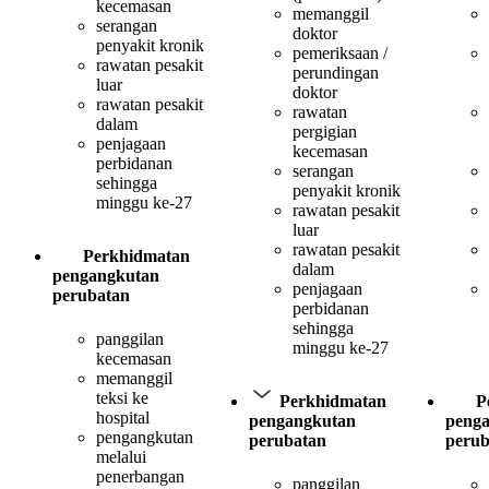
kecemasan
memanggil
serangan
doktor
penyakit kronik
pemeriksaan /
rawatan pesakit
perundingan
luar
doktor
rawatan pesakit
rawatan
dalam
pergigian
penjagaan
kecemasan
perbidanan
serangan
sehingga
penyakit kronik
minggu ke-27
rawatan pesakit
luar
rawatan pesakit
Perkhidmatan
dalam
pengangkutan
penjagaan
perubatan
perbidanan
sehingga
panggilan
minggu ke-27
kecemasan
memanggil
teksi ke
Perkhidmatan
P
hospital
pengangkutan
peng
pengangkutan
perubatan
perub
melalui
penerbangan
panggilan