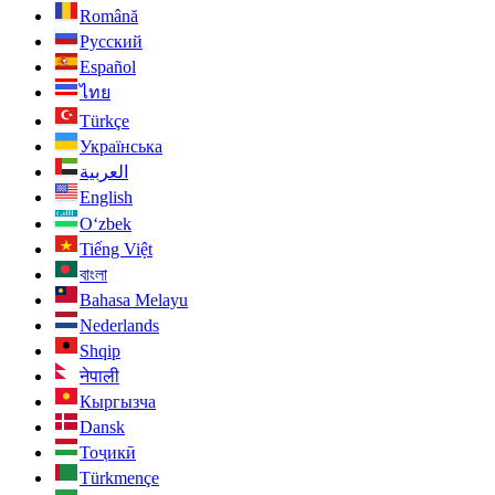
Română
Русский
Español
ไทย
Türkçe
Українська
العربية
English
O‘zbek
Tiếng Việt
বাংলা
Bahasa Melayu
Nederlands
Shqip
नेपाली
Кыргызча
Dansk
Тоҷикӣ
Türkmençe