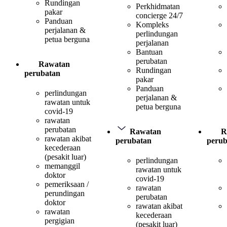
Rundingan
Perkhidmatan
pakar
concierge 24/7
Panduan
Kompleks
perjalanan &
perlindungan
petua berguna
perjalanan
Bantuan
perubatan
Rawatan
Rundingan
perubatan
pakar
Panduan
perlindungan
perjalanan &
rawatan untuk
petua berguna
covid-19
rawatan
perubatan
Rawatan
R
rawatan akibat
perubatan
perub
kecederaan
(pesakit luar)
perlindungan
memanggil
rawatan untuk
doktor
covid-19
pemeriksaan /
rawatan
perundingan
perubatan
doktor
rawatan akibat
rawatan
kecederaan
pergigian
(pesakit luar)