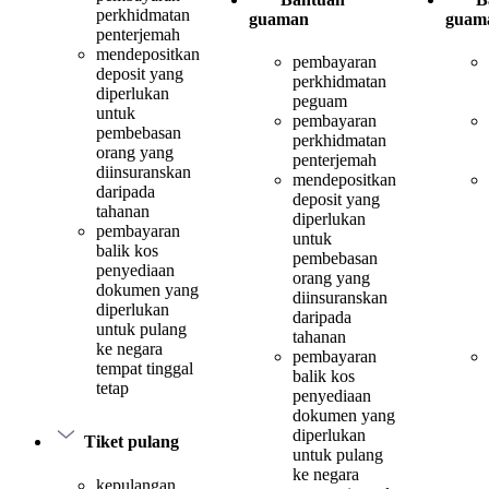
perkhidmatan
guaman
guam
penterjemah
mendepositkan
pembayaran
deposit yang
perkhidmatan
diperlukan
peguam
untuk
pembayaran
pembebasan
perkhidmatan
orang yang
penterjemah
diinsuranskan
mendepositkan
daripada
deposit yang
tahanan
diperlukan
pembayaran
untuk
balik kos
pembebasan
penyediaan
orang yang
dokumen yang
diinsuranskan
diperlukan
daripada
untuk pulang
tahanan
ke negara
pembayaran
tempat tinggal
balik kos
tetap
penyediaan
dokumen yang
diperlukan
Tiket pulang
untuk pulang
ke negara
kepulangan