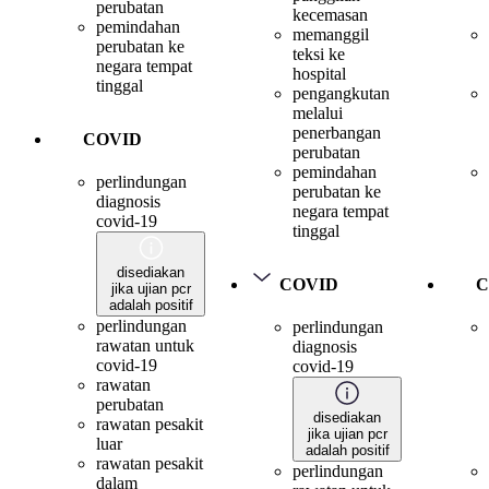
perubatan
kecemasan
pemindahan
memanggil
perubatan ke
teksi ke
negara tempat
hospital
tinggal
pengangkutan
melalui
penerbangan
COVID
perubatan
pemindahan
perlindungan
perubatan ke
diagnosis
negara tempat
covid-19
tinggal
disediakan
COVID
C
jika ujian pcr
adalah positif
perlindungan
perlindungan
rawatan untuk
diagnosis
covid-19
covid-19
rawatan
perubatan
disediakan
rawatan pesakit
jika ujian pcr
luar
adalah positif
rawatan pesakit
perlindungan
dalam