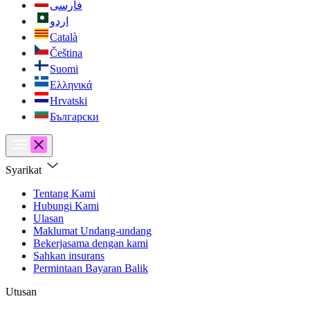
فارسی
اردو
Català
Čeština
Suomi
Ελληνικά
Hrvatski
Български
Syarikat
Tentang Kami
Hubungi Kami
Ulasan
Maklumat Undang-undang
Bekerjasama dengan kami
Sahkan insurans
Permintaan Bayaran Balik
Utusan