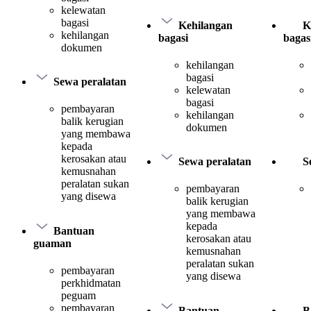
kelewatan
bagasi
Kehilangan
K
kehilangan
bagasi
bagas
dokumen
kehilangan
bagasi
Sewa peralatan
kelewatan
bagasi
pembayaran
kehilangan
balik kerugian
dokumen
yang membawa
kepada
kerosakan atau
Sewa peralatan
S
kemusnahan
peralatan sukan
pembayaran
yang disewa
balik kerugian
yang membawa
kepada
Bantuan
kerosakan atau
guaman
kemusnahan
peralatan sukan
pembayaran
yang disewa
perkhidmatan
peguam
pembayaran
Bantuan
B