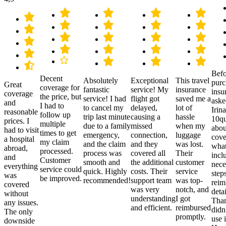
Befo
Decent
Absolutely
Exceptional
This travel
purc
Great
coverage for
fantastic
service! My
insurance
insu
coverage
the price, but
service! I had
flight got
saved me a
aske
and
I had to
to cancel my
delayed,
lot of
Irina
reasonable
follow up
trip last minute
causing a
hassle
10qu
prices. I
multiple
due to a family
missed
when my
abou
had to visit
times to get
emergency,
connection,
luggage
cove
a hospital
my claim
and the claim
and they
was lost.
what
abroad,
processed.
process was
covered all
Their
incl
and
Customer
smooth and
the additional
customer
nece
everything
service could
quick. Highly
costs. Their
service
step
was
be improved.
recommended!
support team
was top-
reim
covered
was very
notch, and
detai
without
understanding
I got
Than
any issues.
and efficient.
reimbursed
didn
The only
promptly.
use i
downside