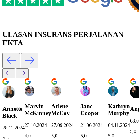
ULASAN INSURANS PERJALANAN
EKTA
Marvin
Arlene
Jane
Kathryn
Annette
Ang
McKinney
McCoy
Cooper
Murphy
Black
08.0
23.10.2024
27.09.2024
21.06.2024
04.11.2024
28.11.2024
5,0
4,0
5,0
5,0
5,0
4,5