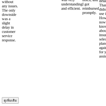
detai
without
understanding
I got
Than
any issues.
and efficient.
reimbursed
didn
The only
promptly.
use i
downside
Howe
was a
now
slight
kno
delay in
abou
customer
insu
service
sele
response.
plan
again
for 
assi
ดูเพิ่มเติม