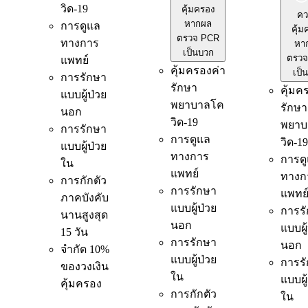
วิด-19
คุ้มครอง
คว
หากผล
การดูแล
คุ้ม
ตรวจ PCR
ทางการ
หา
เป็นบวก
ตรวจ
แพทย์
คุ้มครองค่า
เป็
การรักษา
รักษา
คุ้มค
แบบผู้ป่วย
พยาบาลโค
รักษา
นอก
วิด-19
พยาบ
การรักษา
การดูแล
วิด-19
แบบผู้ป่วย
ทางการ
การด
ใน
แพทย์
ทางก
การกักตัว
การรักษา
แพทย
ภาคบังคับ
แบบผู้ป่วย
การร
นานสูงสุด
นอก
แบบผู
15 วัน
การรักษา
นอก
จำกัด 10%
แบบผู้ป่วย
การร
ของวงเงิน
ใน
แบบผู
คุ้มครอง
การกักตัว
ใน