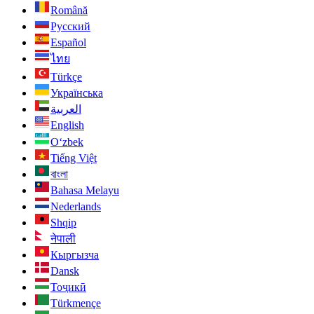
Română
Русский
Español
ไทย
Türkçe
Українська
العربية
English
O‘zbek
Tiếng Việt
বাংলা
Bahasa Melayu
Nederlands
Shqip
नेपाली
Кыргызча
Dansk
Тоҷикӣ
Türkmençe