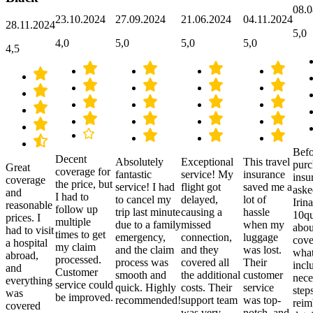
08.0
23.10.2024
27.09.2024
21.06.2024
04.11.2024
28.11.2024
5,0
4,0
5,0
5,0
5,0
4,5
Befo
Decent
Absolutely
Exceptional
This travel
purc
Great
coverage for
fantastic
service! My
insurance
insu
coverage
the price, but
service! I had
flight got
saved me a
aske
and
I had to
to cancel my
delayed,
lot of
Irina
reasonable
follow up
trip last minute
causing a
hassle
10qu
prices. I
multiple
due to a family
missed
when my
abou
had to visit
times to get
emergency,
connection,
luggage
cove
a hospital
my claim
and the claim
and they
was lost.
what
abroad,
processed.
process was
covered all
Their
incl
and
Customer
smooth and
the additional
customer
nece
everything
service could
quick. Highly
costs. Their
service
step
was
be improved.
recommended!
support team
was top-
reim
covered
was very
notch, and