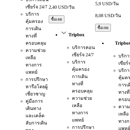
5,9 USD/วัน
เซียร์จ 24/7
2,40 USD/วัน
บริการ
8,08 USD/วัน
ซื้อเลย
คุ้มครอง
ซื้อเลย
การเดิน
Tripbox
ทางที่
ครอบคลุม
Tripbo
บริการคอน
ความช่วย
เซียร์จ 24/7
บริก
เหลือ
บริการ
เซียร์
ทางการ
คุ้มครอง
บริกา
แพทย์
การเดิน
คุ้มค
การปรึกษา
ทางที่
การเด
หารือโดยผู้
ครอบคลุม
ทางที่
เชี่ยวชาญ
ความช่วย
ครอบ
คู่มือการ
เหลือ
ความ
เดินทาง
ทางการ
เหลือ
และเคล็ด
แพทย์
ทางก
ลับการเดิน
การปรึกษา
แพทย