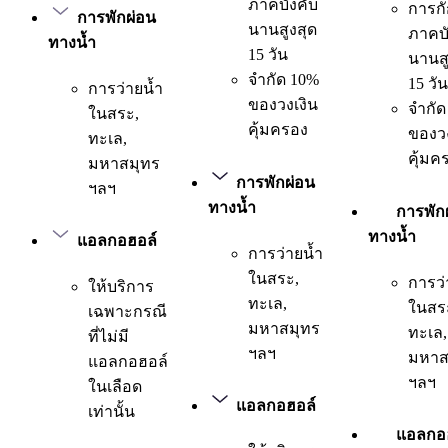
ภาคบังคับ
การกั
การพักผ่อน
นานสูงสุด
ภาคบั
ทางน้ำ
15 วัน
นานสู
จำกัด 10%
15 วัน
การว่ายน้ำ
ของวงเงิน
จำกัด
ในสระ,
คุ้มครอง
ของวง
ทะเล,
คุ้มค
มหาสมุทร
การพักผ่อน
ฯลฯ
ทางน้ำ
การพัก
ทางน้ำ
แอลกอฮอล์
การว่ายน้ำ
ในสระ,
การว่
ให้บริการ
ทะเล,
ในสร
เฉพาะกรณี
มหาสมุทร
ทะเล,
ที่ไม่มี
ฯลฯ
มหาส
แอลกอฮอล์
ฯลฯ
ในเลือด
แอลกอฮอล์
เท่านั้น
แอลกอ