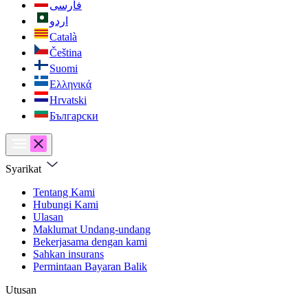
فارسی
اردو
Català
Čeština
Suomi
Ελληνικά
Hrvatski
Български
Syarikat
Tentang Kami
Hubungi Kami
Ulasan
Maklumat Undang-undang
Bekerjasama dengan kami
Sahkan insurans
Permintaan Bayaran Balik
Utusan