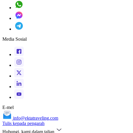
Media Sosial
E-mel
info@ektatraveling.com
Tulis kepada pengarah
Hubungi, kami dalam talian