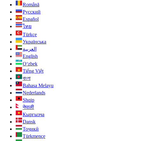
Română
Русский
Español
ไทย
Türkçe
Українська
العربية
English
O‘zbek
Tiếng Việt
বাংলা
Bahasa Melayu
Nederlands
Shqip
नेपाली
Кыргызча
Dansk
Тоҷикӣ
Türkmençe