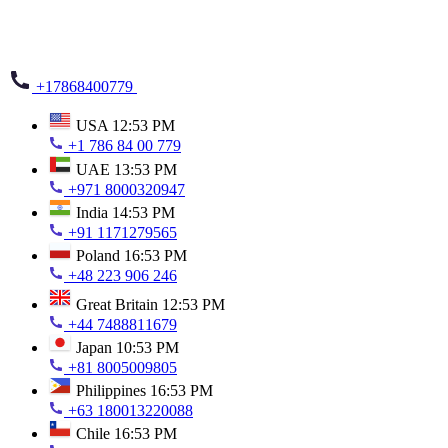
+17868400779
USA
12:53 PM
+1 786 84 00 779
UAE
13:53 PM
+971 8000320947
India
14:53 PM
+91 1171279565
Poland
16:53 PM
+48 223 906 246
Great Britain
12:53 PM
+44 7488811679
Japan
10:53 PM
+81 8005009805
Philippines
16:53 PM
+63 180013220088
Chile
16:53 PM