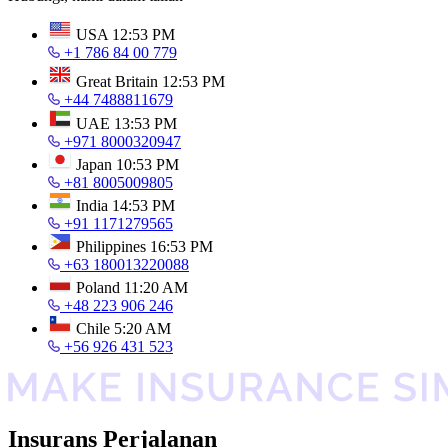
USA
12:53 PM
+1 786 84 00 779
Great Britain
12:53 PM
+44 7488811679
UAE
13:53 PM
+971 8000320947
Japan
10:53 PM
+81 8005009805
India
14:53 PM
+91 1171279565
Philippines
16:53 PM
+63 180013220088
Poland
11:20 AM
+48 223 906 246
Chile
5:20 AM
+56 926 431 523
Insurans Perjalanan