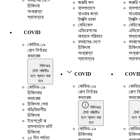
বসবাসের দেশে
জরুরি কল
জরুরি
চিকিৎসা
হাসপাতালে
হাসপাত
সংক্রান্ত
যাওয়ার জন্য
যাওয়া
স্থানান্তর
ট্যাক্সি ডাকা
ট্যাক্সি
মেডিকেল
মেডিক
এভিয়েশনের
এভিয়ে
COVID
মাধ্যমে পরিবহন
মাধ্যম
বসবাসের দেশে
বসবাসে
কোভিড-১৯
চিকিৎসা
চিকিৎস
রোগ নির্ণয়ের
সংক্রান্ত
সংক্রা
কভারেজ
স্থানান্তর
স্থানান
পিসিআর
টেস্ট পজিটিভ
COVID
COVI
হলে প্রদান করা
হবে
কোভিড-১৯
কোভি
কোভিড-১৯
রোগ নির্ণয়ের
রোগ নির
চিকিৎসার
কভারেজ
কভারে
কভারেজ
চিকিৎসা সেবা
পিসিআর
বহিঃবিভাগীয়
টেস্ট পজিটিভ
টেস্
চিকিৎসা
হলে প্রদান করা
হলে প
ইনপেশেন্ট বা
হবে
হাসপাতালে ভর্তি
কোভিড-১৯
কোভি
চিকিৎসা
চিকিৎসার
চিকিৎস
১৫ দিন পর্যন্ত
কভারেজ
কভারে