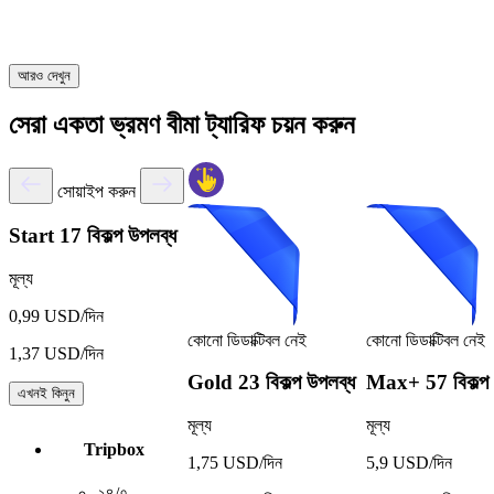
আরও দেখুন
সেরা একতা ভ্রমণ বীমা ট্যারিফ চয়ন করুন
সোয়াইপ করুন
Start
17 বিকল্প উপলব্ধ
মূল্য
0,99 USD/দিন
কোনো ডিডাক্টিবল নেই
কোনো ডিডাক্টিবল নেই
1,37 USD/দিন
Gold
23 বিকল্প উপলব্ধ
Max+
57 বিকল্প
এখনই কিনুন
মূল্য
মূল্য
Tripbox
1,75 USD/দিন
5,9 USD/দিন
২৪/৭