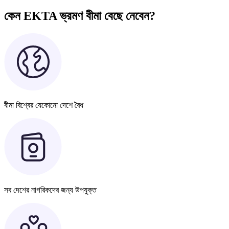
কেন EKTA ভ্রমণ বীমা বেছে নেবেন?
বীমা বিশ্বের যেকোনো দেশে বৈধ
সব দেশের নাগরিকদের জন্য উপযুক্ত