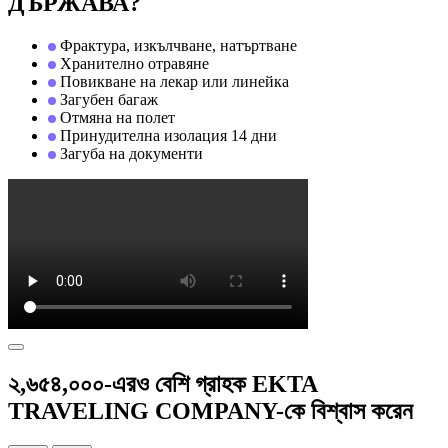
ДЪРЖАВА?
Фрактура, изкълчване, натъртване
Хранително отравяне
Повикване на лекар или линейка
Загубен багаж
Отмяна на полет
Принудителна изолация 14 дни
Загуба на документи
২,৬৫৪,০০০-এরও বেশি গ্রাহক EKTA
TRAVELING COMPANY-কে বিশ্বাস করেন