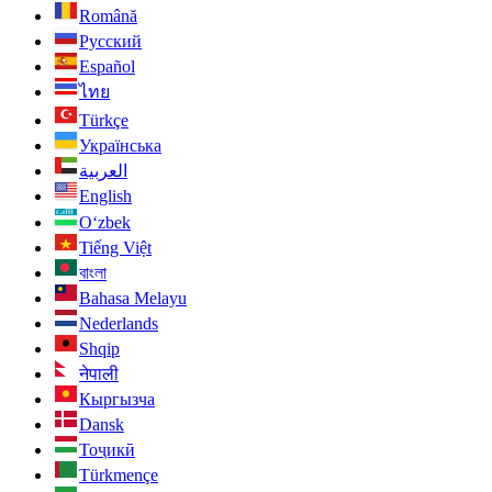
Română
Русский
Español
ไทย
Türkçe
Українська
العربية
English
O‘zbek
Tiếng Việt
বাংলা
Bahasa Melayu
Nederlands
Shqip
नेपाली
Кыргызча
Dansk
Тоҷикӣ
Türkmençe