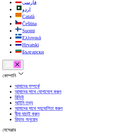
فارسی
اردو
Català
Čeština
Suomi
Ελληνικά
Hrvatski
Български
কোম্পানি
আমাদের সম্পর্কে
আমাদের সাথে যোগাযোগ করুন
রিভিউ
আইনি তথ্য
আমাদের সাথে সহযোগিতা করুন
বীমা যাচাই করুন
রিফান্ড অনুরোধ
মেসেঞ্জার