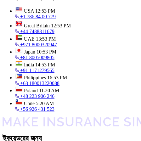
USA
12:53 PM
+1 786 84 00 779
Great Britain
12:53 PM
+44 7488811679
UAE
13:53 PM
+971 8000320947
Japan
10:53 PM
+81 8005009805
India
14:53 PM
+91 1171279565
Philippines
16:53 PM
+63 180013220088
Poland
11:20 AM
+48 223 906 246
Chile
5:20 AM
+56 926 431 523
ইকুয়েডরের জন্য