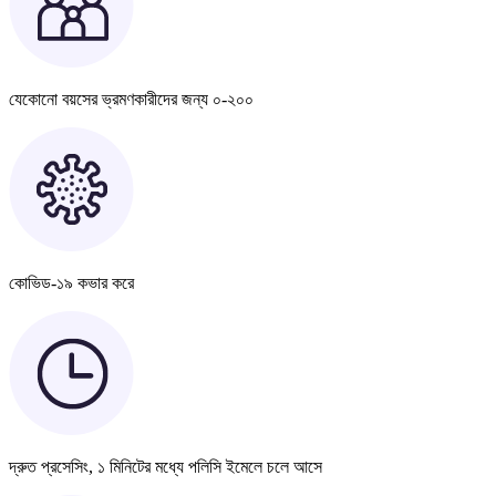
যেকোনো বয়সের ভ্রমণকারীদের জন্য ০-২০০
কোভিড-১৯ কভার করে
দ্রুত প্রসেসিং, ১ মিনিটের মধ্যে পলিসি ইমেলে চলে আসে