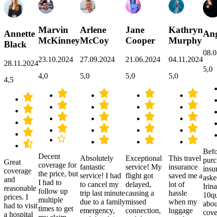
Marvin
Arlene
Jane
Kathryn
Annette
Ang
McKinney
McCoy
Cooper
Murphy
Black
08.0
23.10.2024
27.09.2024
21.06.2024
04.11.2024
28.11.2024
5,0
4,0
5,0
5,0
5,0
4,5
Befo
Decent
Absolutely
Exceptional
This travel
purc
Great
coverage for
fantastic
service! My
insurance
insu
coverage
the price, but
service! I had
flight got
saved me a
aske
and
I had to
to cancel my
delayed,
lot of
Irina
reasonable
follow up
trip last minute
causing a
hassle
10qu
prices. I
multiple
due to a family
missed
when my
abou
had to visit
times to get
emergency,
connection,
luggage
cove
a hospital