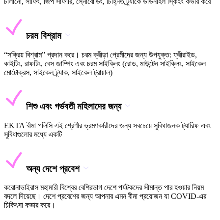
চালানো, সার্ফিং, জিপ সাফারি, স্নোবোর্ডিং, চিহ্নিত ট্র্যাকে ডাউনহিল স্কিইং কভার করে
চরম বিশ্রাম
“সক্রিয় বিশ্রাম” প্রদান করে। চরম ক্রীড়া প্রেমীদের জন্য উপযুক্ত: ফ্রীরাইড,
কাইটিং, রাফটিং, বেস জাম্পিং এবং চরম সাইক্লিং (রোড, মাউন্টেন সাইক্লিং, সাইকেল
মোটোক্রস, সাইকেল ট্র্যাক, সাইকেল ট্রায়াল)
শিশু এবং গর্ভবতী মহিলাদের জন্য
EKTA বীমা পলিসি এই শ্রেণীর ভ্রমণকারীদের জন্য সবচেয়ে সুবিধাজনক ট্যারিফ এবং
সুবিধাগুলোর মধ্যে একটি
অন্য দেশে প্রবেশ
করোনাভাইরাস মহামারী বিশ্বের বেশিরভাগ দেশে পর্যটকদের সীমান্ত পার হওয়ার নিয়ম
বদলে দিয়েছে। দেশে প্রবেশের জন্য আপনার এমন বীমা প্রয়োজন যা COVID-এর
চিকিৎসা কভার করে।