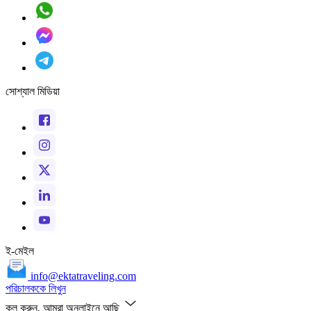
সোশ্যাল মিডিয়া
ই-মেইল
info@ektatraveling.com
পরিচালককে লিখুন
কল করুন, আমরা অনলাইনে আছি