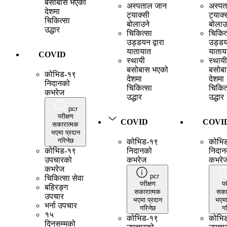
बसोबास भएको
अस्पताल जान
अस्पत
देशमा
ट्याक्सी
ट्याक्
चिकित्सा
बोलाउने
बोलाउ
उद्धार
चिकित्सा
चिकित
उड्डयन द्वारा
उड्डयन
यातायात
याताय
COVID
स्थायी
स्थायी
बसोबास भएको
बसोब
कोभिड-१९
देशमा
देशमा
निदानको
चिकित्सा
चिकित
कभरेज
उद्धार
उद्धार
pcr
परीक्षण
COVID
COVI
सकारात्मक
भएमा प्रदान
गरिनेछ
कोभिड-१९
कोभि
कोभिड-१९
निदानको
निदान
उपचारको
कभरेज
कभरे
कभरेज
pcr
चिकित्सा सेवा
परीक्षण
पर
बहिरङ्ग
सकारात्मक
सका
उपचार
भएमा प्रदान
भएमा
भर्ना उपचार
गरिनेछ
गर
१५
कोभिड-१९
कोभि
दिनसम्मको