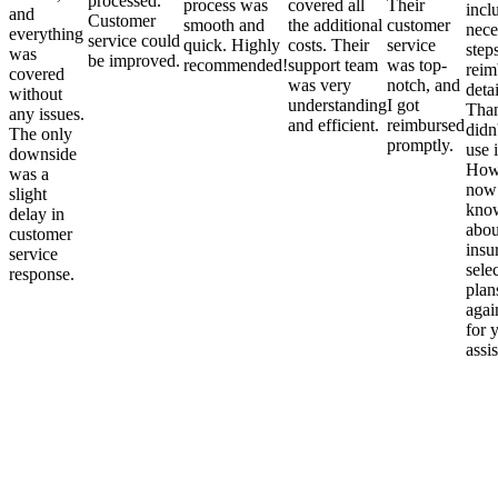
processed.
process was
covered all
Their
incl
and
Customer
smooth and
the additional
customer
nece
everything
service could
quick. Highly
costs. Their
service
step
was
be improved.
recommended!
support team
was top-
reim
covered
was very
notch, and
detai
without
understanding
I got
Than
any issues.
and efficient.
reimbursed
didn
The only
promptly.
use i
downside
Howe
was a
now
slight
kno
delay in
abou
customer
insu
service
sele
response.
plan
again
for 
assi