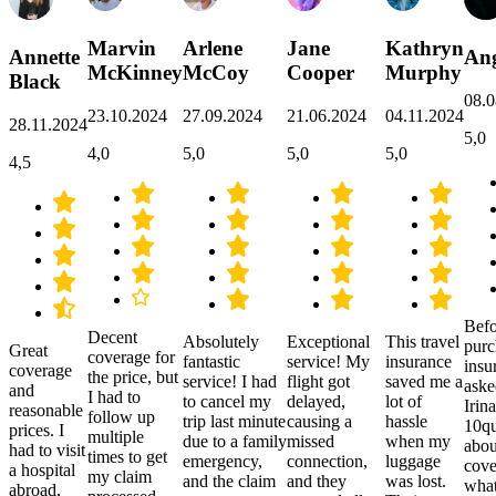
Marvin
Arlene
Jane
Kathryn
Annette
Ang
McKinney
McCoy
Cooper
Murphy
Black
08.0
23.10.2024
27.09.2024
21.06.2024
04.11.2024
28.11.2024
5,0
4,0
5,0
5,0
5,0
4,5
Befo
Decent
Absolutely
Exceptional
This travel
purc
Great
coverage for
fantastic
service! My
insurance
insu
coverage
the price, but
service! I had
flight got
saved me a
aske
and
I had to
to cancel my
delayed,
lot of
Irina
reasonable
follow up
trip last minute
causing a
hassle
10qu
prices. I
multiple
due to a family
missed
when my
abou
had to visit
times to get
emergency,
connection,
luggage
cove
a hospital
my claim
and the claim
and they
was lost.
what
abroad,