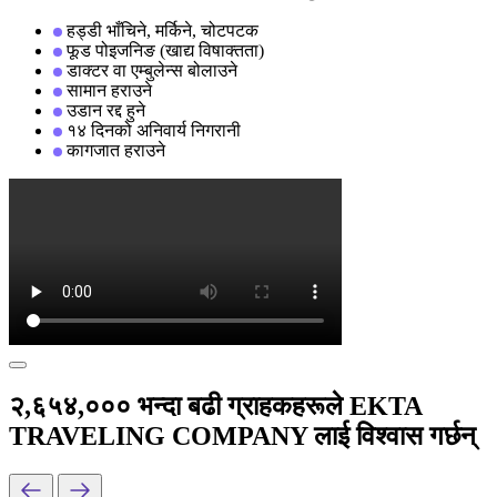
हड्डी भाँचिने, मर्किने, चोटपटक
फूड पोइजनिङ (खाद्य विषाक्तता)
डाक्टर वा एम्बुलेन्स बोलाउने
सामान हराउने
उडान रद्द हुने
१४ दिनको अनिवार्य निगरानी
कागजात हराउने
२,६५४,००० भन्दा बढी ग्राहकहरूले EKTA
TRAVELING COMPANY लाई विश्वास गर्छन्