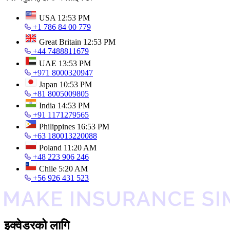
USA
12:53 PM
+1 786 84 00 779
Great Britain
12:53 PM
+44 7488811679
UAE
13:53 PM
+971 8000320947
Japan
10:53 PM
+81 8005009805
India
14:53 PM
+91 1171279565
Philippines
16:53 PM
+63 180013220088
Poland
11:20 AM
+48 223 906 246
Chile
5:20 AM
+56 926 431 523
इक्वेडरको लागि