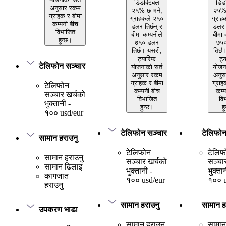
डिडक्टिबल
डिड
अनुसार रकम
२५% छ भने,
२५% 
ग्राहक र बीमा
ग्राहकले २५०
ग्राह
कम्पनी बीच
डलर तिर्छन् र
डलर त
विभाजित
बीमा कम्पनीले
बीमा 
हुन्छ।
७५० डलर
७५
तिर्छ। यसरी,
तिर्छ
ट्यारिफ
ट्
टेलिफोन सञ्चार
योजनाको सर्त
योजना
अनुसार रकम
अनुस
ग्राहक र बीमा
ग्राह
टेलिफोन
कम्पनी बीच
कम्प
सञ्चार खर्चको
विभाजित
वि
भुक्तानी -
हुन्छ।
ह
१०० usd/eur
टेलिफोन सञ्चार
टेलिफोन
सामान हराउनु
टेलिफोन
टेलिफ
सामान हराउनु
सञ्चार खर्चको
सञ्चा
सामान ढिलाइ
भुक्तानी -
भुक्ता
कागजात
१०० usd/eur
१०० u
हराउनु
सामान हराउनु
सामान ह
उपकरण भाडा
सामान हराउनु
सामान