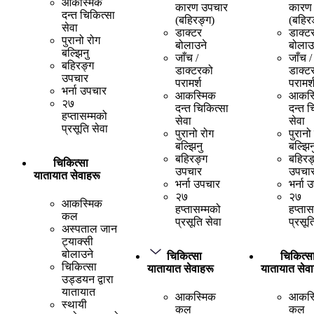
आकस्मिक
कारण उपचार
कारण
दन्त चिकित्सा
(बहिरङ्ग)
(बहिर
सेवा
डाक्टर
डाक्ट
पुरानो रोग
बोलाउने
बोलाउ
बल्झिनु
जाँच /
जाँच /
बहिरङ्ग
डाक्टरको
डाक्ट
उपचार
परामर्श
परामर्
भर्ना उपचार
आकस्मिक
आकस्
२७
दन्त चिकित्सा
दन्त च
हप्तासम्मको
सेवा
सेवा
प्रसूति सेवा
पुरानो रोग
पुरानो
बल्झिनु
बल्झिन
बहिरङ्ग
बहिरङ
चिकित्सा
उपचार
उपचा
यातायात सेवाहरू
भर्ना उपचार
भर्ना 
२७
२७
आकस्मिक
हप्तासम्मको
हप्तास
कल
प्रसूति सेवा
प्रसूत
अस्पताल जान
ट्याक्सी
बोलाउने
चिकित्सा
चिकित्स
चिकित्सा
यातायात सेवाहरू
यातायात सेवा
उड्डयन द्वारा
यातायात
आकस्मिक
आकस्
स्थायी
कल
कल