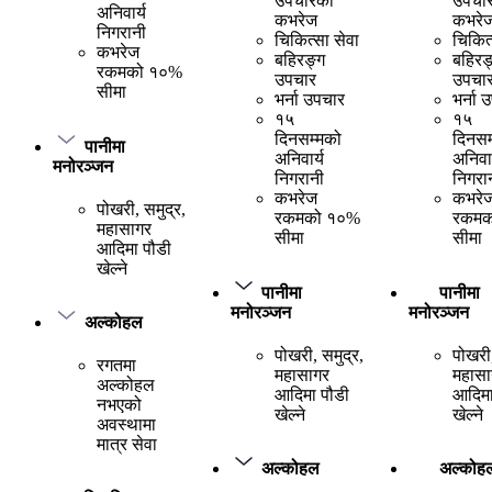
उपचारको
उपचा
अनिवार्य
कभरेज
कभरे
निगरानी
चिकित्सा सेवा
चिकित्
कभरेज
बहिरङ्ग
बहिरङ
रकमको १०%
उपचार
उपचा
सीमा
भर्ना उपचार
भर्ना 
१५
१५
दिनसम्मको
दिनसम
पानीमा
अनिवार्य
अनिवार
मनोरञ्जन
निगरानी
निगरा
कभरेज
कभरे
पोखरी, समुद्र,
रकमको १०%
रकमक
महासागर
सीमा
सीमा
आदिमा पौडी
खेल्ने
पानीमा
पानीमा
मनोरञ्जन
मनोरञ्जन
अल्कोहल
पोखरी, समुद्र,
पोखरी,
रगतमा
महासागर
महासा
अल्कोहल
आदिमा पौडी
आदिमा
नभएको
खेल्ने
खेल्ने
अवस्थामा
मात्र सेवा
अल्कोहल
अल्कोह