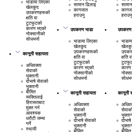
भाडामा लिएका
सामान ढिलाइ
सामान
खेलकुद
कागजात
कागज
उपकरणहरूको
हराउनु
हराउन
क्षति वा
टुटफुटको
कारण भएको
उपकरण भाडा
उपकरण 
नोक्सानीको
सोधभर्ना
भाडामा लिएका
भाडाम
खेलकुद
खेलकु
उपकरणहरूको
उपकर
कानूनी सहायता
क्षति वा
क्षति व
टुटफुटको
टुटफु
अधिवक्ता
कारण भएको
कारण
सेवाको
नोक्सानीको
नोक्स
भुक्तानी
सोधभर्ना
सोधभर्
दोभाषे सेवाको
भुक्तानी
बीमित
कानूनी सहायता
कानूनी 
व्यक्तिलाई
हिरासतबाट
अधिवक्ता
अधिवक
मुक्त गर्न
सेवाको
सेवाक
आवश्यक
भुक्तानी
भुक्ता
धरौटी जम्मा
दोभाषे सेवाको
दोभाषे
गर्ने
भुक्तानी
भुक्ता
स्थायी
बीमित
बीमित