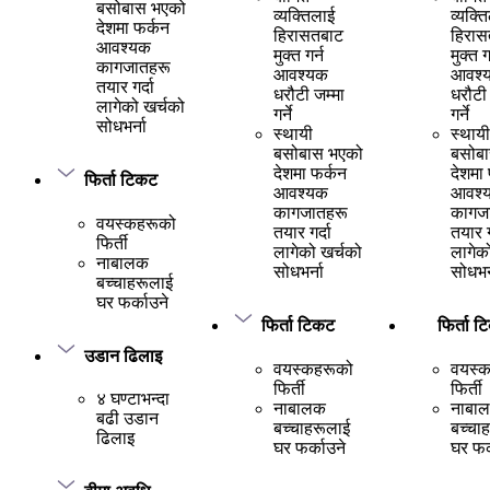
बसोबास भएको
व्यक्तिलाई
व्यक्त
देशमा फर्कन
हिरासतबाट
हिरास
आवश्यक
मुक्त गर्न
मुक्त ग
कागजातहरू
आवश्यक
आवश्
तयार गर्दा
धरौटी जम्मा
धरौटी 
लागेको खर्चको
गर्ने
गर्ने
सोधभर्ना
स्थायी
स्थायी
बसोबास भएको
बसोब
देशमा फर्कन
देशमा
फिर्ता टिकट
आवश्यक
आवश्
कागजातहरू
कागज
वयस्कहरूको
तयार गर्दा
तयार ग
फिर्ती
लागेको खर्चको
लागेक
नाबालक
सोधभर्ना
सोधभर्
बच्चाहरूलाई
घर फर्काउने
फिर्ता टिकट
फिर्ता 
उडान ढिलाइ
वयस्कहरूको
वयस्
फिर्ती
फिर्ती
४ घण्टाभन्दा
नाबालक
नाबा
बढी उडान
बच्चाहरूलाई
बच्चा
ढिलाइ
घर फर्काउने
घर फर्