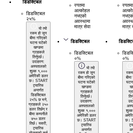
डिडक्टिबल
रगतमा
रगतमा
अल्कोहल
अल्क
डिडक्टिबल
नभएको
नभएक
२५%
अवस्थामा
अवस्थ
मात्र सेवा
मात्र 
यो त्यो
रकम हो जुन
बीमा गरिएको
डिडक्टिबल
डिडक्ट
घटना घटेको
खण्डमा
ग्राहकले
डिडक्टिबल
डिडक्
तिर्नुपर्छ।
०%
०%
उदाहरण:
अस्पतालको
यो त्यो
शुल्क १,०००
रकम हो जुन
रकम 
अमेरिकी डलर
बीमा गरिएको
बीमा
छ। START
घटना घटेको
घटना
ट्यारिफ
खण्डमा
खण
अन्तर्गत
ग्राहकले
ग्र
डिडक्टिबल
तिर्नुपर्छ।
तिर्
२५% छ भने,
उदाहरण:
उद
ग्राहकले २५०
अस्पतालको
अस्
डलर तिर्छन् र
शुल्क १,०००
शुल्
बीमा कम्पनीले
अमेरिकी डलर
अमेर
७५० डलर
छ। START
छ। 
तिर्छ। यसरी,
ट्यारिफ
ट्
ट्यारिफ
अन्तर्गत
अन
योजनाको सर्त