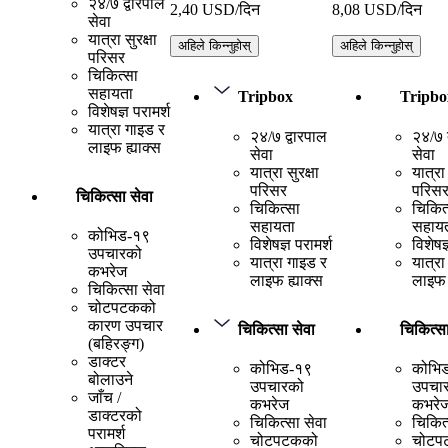
२४/७ द्वारपाल
2,40 USD/दिन
8,08 USD/दिन
सेवा
यात्रा सुरक्षा
अहिले किन्नुहोस्
अहिले किन्नुहोस्
परिसर
चिकित्सा
सहायता
Tripbox
Tripbo
विशेषज्ञ परामर्श
यात्रा गाइड र
२४/७ द्वारपाल
२४/७ द
लाइफ ह्याक्स
सेवा
सेवा
यात्रा सुरक्षा
यात्रा 
परिसर
परिस
चिकित्सा सेवा
चिकित्सा
चिकित
सहायता
सहाय
कोभिड-१९
विशेषज्ञ परामर्श
विशेषज्
उपचारको
यात्रा गाइड र
यात्रा
कभरेज
लाइफ ह्याक्स
लाइफ 
चिकित्सा सेवा
चोटपटकको
कारण उपचार
चिकित्सा सेवा
चिकित्सा
(बहिरङ्ग)
डाक्टर
कोभिड-१९
कोभि
बोलाउने
उपचारको
उपचा
जाँच /
कभरेज
कभरे
डाक्टरको
चिकित्सा सेवा
चिकित्
परामर्श
चोटपटकको
चोटप