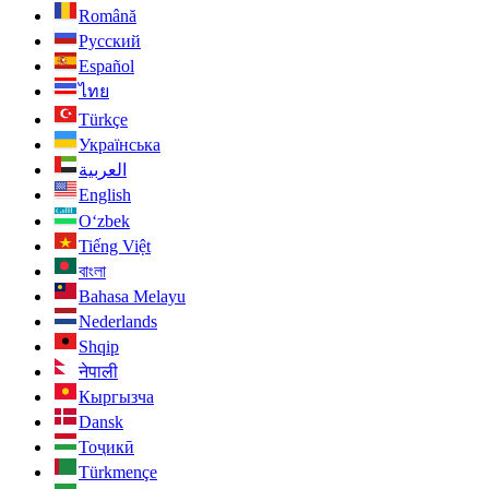
Română
Русский
Español
ไทย
Türkçe
Українська
العربية
English
O‘zbek
Tiếng Việt
বাংলা
Bahasa Melayu
Nederlands
Shqip
नेपाली
Кыргызча
Dansk
Тоҷикӣ
Türkmençe