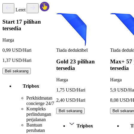
Leret
Start
17 pilihan
tersedia
Harga
Tiada deduktibel
Tiada dedukt
0,99 USD/Hari
1,37 USD/Hari
Gold
23 pilihan
Max+
57 
tersedia
tersedia
Beli sekarang
Harga
Harga
Tripbox
1,75 USD/Hari
5,9 USD/Ha
Perkhidmatan
2,40 USD/Hari
8,08 USD/H
concierge 24/7
Kompleks
Beli sekarang
Beli sekara
perlindungan
perjalanan
Bantuan
Tripbox
T
perubatan