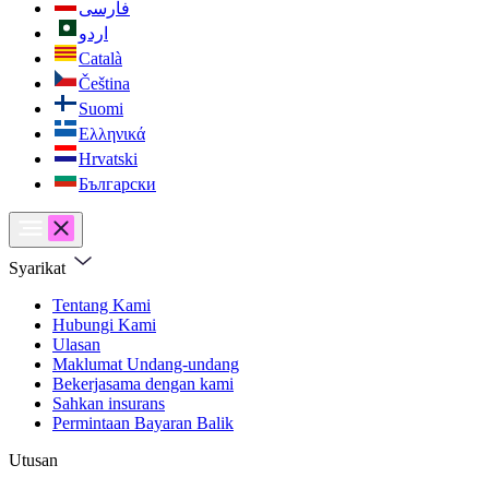
فارسی
اردو
Català
Čeština
Suomi
Ελληνικά
Hrvatski
Български
Syarikat
Tentang Kami
Hubungi Kami
Ulasan
Maklumat Undang-undang
Bekerjasama dengan kami
Sahkan insurans
Permintaan Bayaran Balik
Utusan