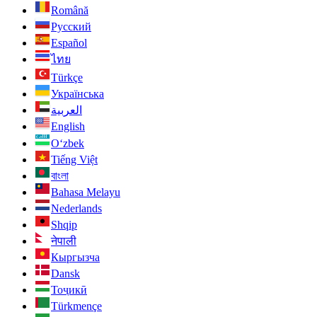
Română
Русский
Español
ไทย
Türkçe
Українська
العربية
English
O‘zbek
Tiếng Việt
বাংলা
Bahasa Melayu
Nederlands
Shqip
नेपाली
Кыргызча
Dansk
Тоҷикӣ
Türkmençe