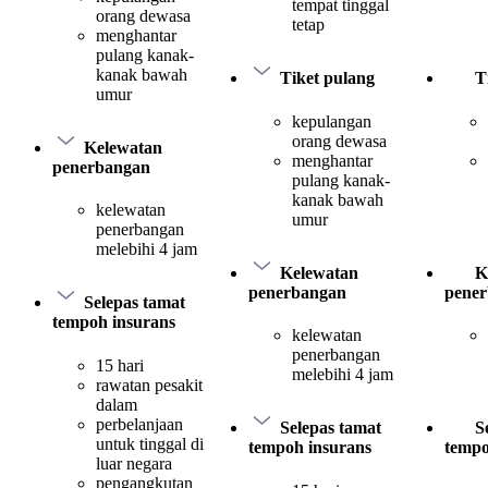
tempat tinggal
orang dewasa
tetap
menghantar
pulang kanak-
kanak bawah
Tiket pulang
T
umur
kepulangan
orang dewasa
Kelewatan
menghantar
penerbangan
pulang kanak-
kanak bawah
kelewatan
umur
penerbangan
melebihi 4 jam
Kelewatan
K
penerbangan
pene
Selepas tamat
tempoh insurans
kelewatan
penerbangan
15 hari
melebihi 4 jam
rawatan pesakit
dalam
perbelanjaan
Selepas tamat
S
untuk tinggal di
tempoh insurans
tempo
luar negara
pengangkutan