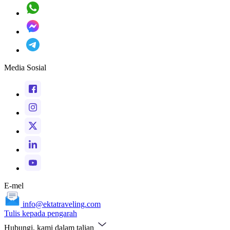
Media Sosial
E-mel
info@ektatraveling.com
Tulis kepada pengarah
Hubungi, kami dalam talian