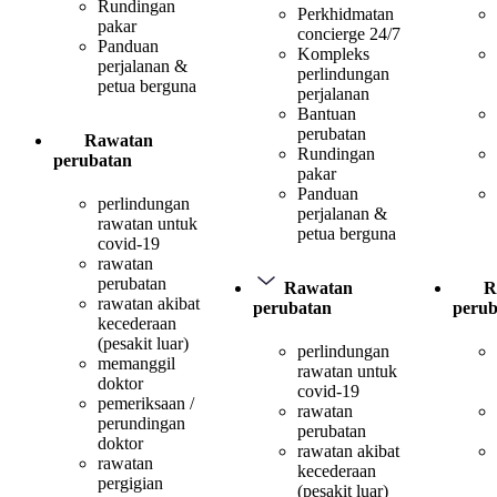
Rundingan
Perkhidmatan
pakar
concierge 24/7
Panduan
Kompleks
perjalanan &
perlindungan
petua berguna
perjalanan
Bantuan
perubatan
Rawatan
Rundingan
perubatan
pakar
Panduan
perlindungan
perjalanan &
rawatan untuk
petua berguna
covid-19
rawatan
perubatan
Rawatan
R
rawatan akibat
perubatan
perub
kecederaan
(pesakit luar)
perlindungan
memanggil
rawatan untuk
doktor
covid-19
pemeriksaan /
rawatan
perundingan
perubatan
doktor
rawatan akibat
rawatan
kecederaan
pergigian
(pesakit luar)