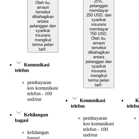
25%,
Oleh itu,
pelanggan
amaun
membayar
tersebut
250 USD, dan
dibahagikan
syarikat
antara
insurans
pelanggan dan
membayar
syarikat
750 USD.
insurans
Oleh itu,
mengikut
amaun
terma pelan
tersebut
tarif.
dibahagikan
antara
pelanggan dan
Komunikasi
syarikat
telefon
insurans
mengikut
terma pelan
pembayaran
tarif.
kos komunikasi
telefon - 100
usd/eur
Komunikasi
K
telefon
telefo
Kehilangan
pembayaran
bagasi
kos komunikasi
telefon - 100
kehilangan
usd/eur
bagasi