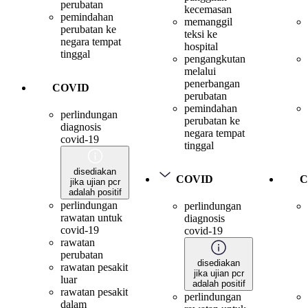
perubatan
kecemasan
pemindahan
memanggil
perubatan ke
teksi ke
negara tempat
hospital
tinggal
pengangkutan
melalui
penerbangan
COVID
perubatan
pemindahan
perlindungan
perubatan ke
diagnosis
negara tempat
covid-19
tinggal
disediakan
COVID
C
jika ujian pcr
adalah positif
perlindungan
perlindungan
rawatan untuk
diagnosis
covid-19
covid-19
rawatan
perubatan
disediakan
rawatan pesakit
jika ujian pcr
luar
adalah positif
rawatan pesakit
perlindungan
dalam