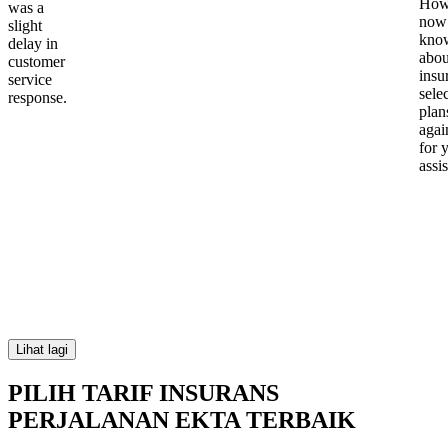
Howe
was a
now
slight
kno
delay in
abou
customer
insu
service
sele
response.
plan
again
for 
assi
Lihat lagi
PILIH TARIF INSURANS
PERJALANAN EKTA TERBAIK