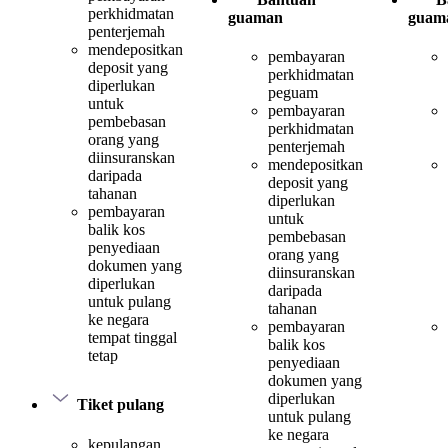
perkhidmatan
guaman
guam
penterjemah
mendepositkan
pembayaran
deposit yang
perkhidmatan
diperlukan
peguam
untuk
pembayaran
pembebasan
perkhidmatan
orang yang
penterjemah
diinsuranskan
mendepositkan
daripada
deposit yang
tahanan
diperlukan
pembayaran
untuk
balik kos
pembebasan
penyediaan
orang yang
dokumen yang
diinsuranskan
diperlukan
daripada
untuk pulang
tahanan
ke negara
pembayaran
tempat tinggal
balik kos
tetap
penyediaan
dokumen yang
diperlukan
Tiket pulang
untuk pulang
ke negara
kepulangan