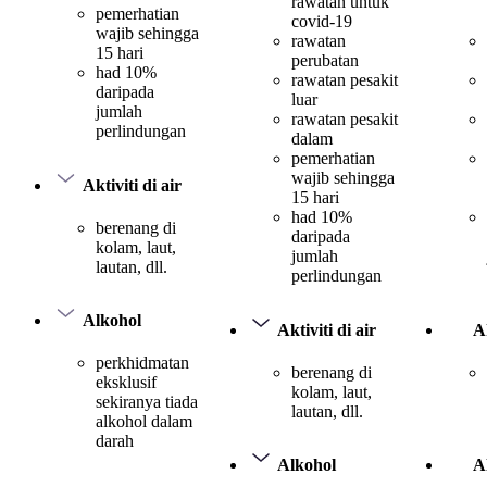
rawatan untuk
pemerhatian
covid-19
wajib sehingga
rawatan
15 hari
perubatan
had 10%
rawatan pesakit
daripada
luar
jumlah
rawatan pesakit
perlindungan
dalam
pemerhatian
wajib sehingga
Aktiviti di air
15 hari
had 10%
berenang di
daripada
kolam, laut,
jumlah
lautan, dll.
perlindungan
Alkohol
Aktiviti di air
Ak
perkhidmatan
berenang di
eksklusif
kolam, laut,
sekiranya tiada
lautan, dll.
alkohol dalam
darah
Alkohol
A