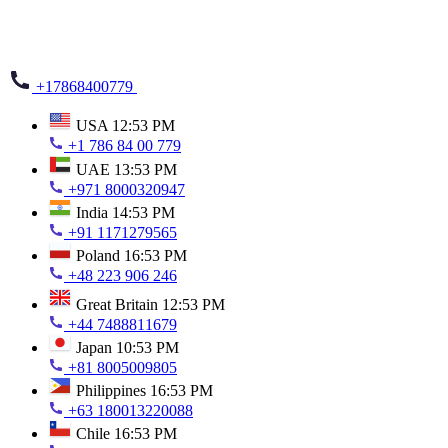
+17868400779
USA
12:53 PM
+1 786 84 00 779
UAE
13:53 PM
+971 8000320947
India
14:53 PM
+91 1171279565
Poland
16:53 PM
+48 223 906 246
Great Britain
12:53 PM
+44 7488811679
Japan
10:53 PM
+81 8005009805
Philippines
16:53 PM
+63 180013220088
Chile
16:53 PM