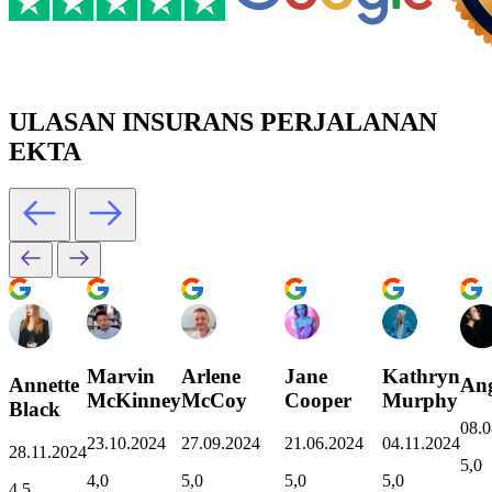
ULASAN INSURANS PERJALANAN
EKTA
Marvin
Arlene
Jane
Kathryn
Annette
Ang
McKinney
McCoy
Cooper
Murphy
Black
08.0
23.10.2024
27.09.2024
21.06.2024
04.11.2024
28.11.2024
5,0
4,0
5,0
5,0
5,0
4,5