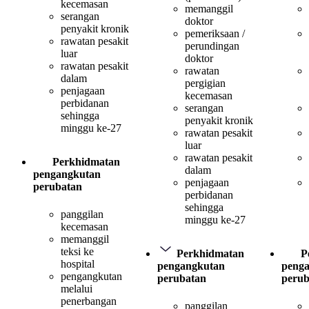
kecemasan
memanggil
serangan
doktor
penyakit kronik
pemeriksaan /
rawatan pesakit
perundingan
luar
doktor
rawatan pesakit
rawatan
dalam
pergigian
penjagaan
kecemasan
perbidanan
serangan
sehingga
penyakit kronik
minggu ke-27
rawatan pesakit
luar
rawatan pesakit
Perkhidmatan
dalam
pengangkutan
penjagaan
perubatan
perbidanan
sehingga
panggilan
minggu ke-27
kecemasan
memanggil
teksi ke
Perkhidmatan
P
hospital
pengangkutan
peng
pengangkutan
perubatan
perub
melalui
penerbangan
panggilan