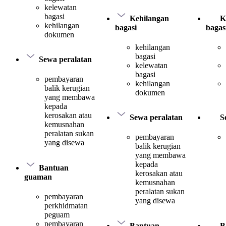
kelewatan
bagasi
Kehilangan
K
kehilangan
bagasi
bagas
dokumen
kehilangan
bagasi
Sewa peralatan
kelewatan
bagasi
pembayaran
kehilangan
balik kerugian
dokumen
yang membawa
kepada
kerosakan atau
Sewa peralatan
S
kemusnahan
peralatan sukan
pembayaran
yang disewa
balik kerugian
yang membawa
kepada
Bantuan
kerosakan atau
guaman
kemusnahan
peralatan sukan
pembayaran
yang disewa
perkhidmatan
peguam
pembayaran
Bantuan
B