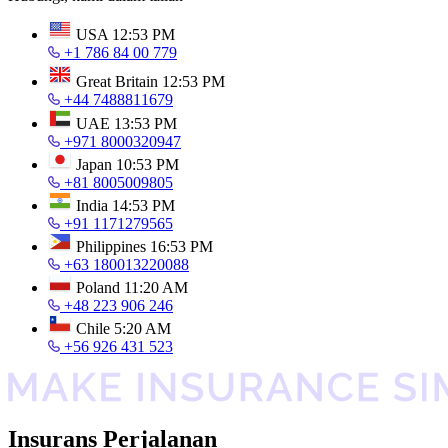
USA
12:53 PM
+1 786 84 00 779
Great Britain
12:53 PM
+44 7488811679
UAE
13:53 PM
+971 8000320947
Japan
10:53 PM
+81 8005009805
India
14:53 PM
+91 1171279565
Philippines
16:53 PM
+63 180013220088
Poland
11:20 AM
+48 223 906 246
Chile
5:20 AM
+56 926 431 523
Insurans Perjalanan