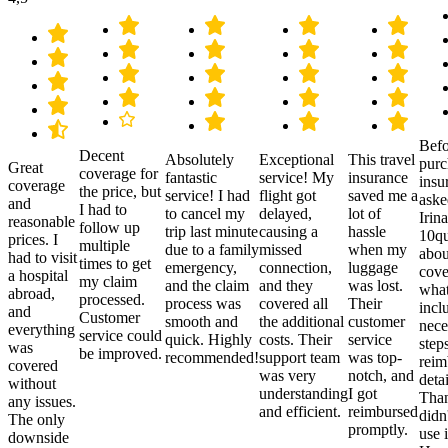
Befo
Decent
Absolutely
Exceptional
This travel
purc
Great
coverage for
fantastic
service! My
insurance
insu
coverage
the price, but
service! I had
flight got
saved me a
aske
and
I had to
to cancel my
delayed,
lot of
Irina
reasonable
follow up
trip last minute
causing a
hassle
10qu
prices. I
multiple
due to a family
missed
when my
abou
had to visit
times to get
emergency,
connection,
luggage
cove
a hospital
my claim
and the claim
and they
was lost.
what
abroad,
processed.
process was
covered all
Their
incl
and
Customer
smooth and
the additional
customer
nece
everything
service could
quick. Highly
costs. Their
service
step
was
be improved.
recommended!
support team
was top-
reim
covered
was very
notch, and
detai
without
understanding
I got
Than
any issues.
and efficient.
reimbursed
didn
The only
promptly.
use i
downside