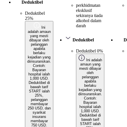
Deduktibel
perkhidmatan
eksklusif
Deduktibel
sekiranya tiada
25%
alkohol dalam
darah
Ini
adalah amaun
yang mesti
Deduktibel
D
dibayar oleh
pelanggan
apabila
Deduktibel 0%
berlaku
kejadian yang
Ini adalah
diinsuranskan.
amaun yang
Contoh:
mesti dibayar
Bayaran
oleh
hospital ialah
pelanggan
1,000 USD.
apabila
Deduktibel di
berlaku
bawah tarif
kejadian yang
START ialah
diinsuranskan.
25%,
Contoh:
pelanggan
Bayaran
membayar
hospital ialah
250 USD, dan
1,000 USD.
syarikat
Deduktibel di
insurans
bawah tarif
membayar
START ialah
750 USD.