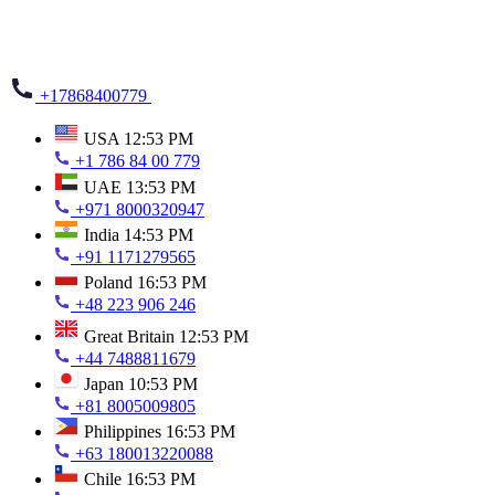
+17868400779
USA
12:53 PM
+1 786 84 00 779
UAE
13:53 PM
+971 8000320947
India
14:53 PM
+91 1171279565
Poland
16:53 PM
+48 223 906 246
Great Britain
12:53 PM
+44 7488811679
Japan
10:53 PM
+81 8005009805
Philippines
16:53 PM
+63 180013220088
Chile
16:53 PM