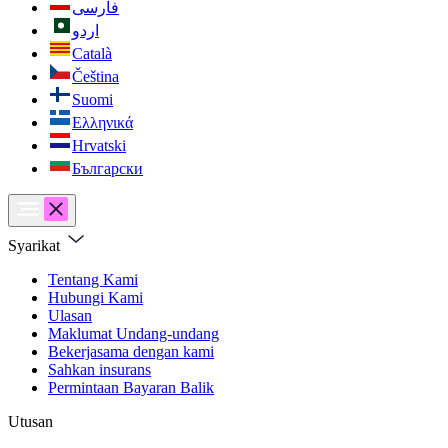
فارسی
اردو
Català
Čeština
Suomi
Ελληνικά
Hrvatski
Български
Syarikat
Tentang Kami
Hubungi Kami
Ulasan
Maklumat Undang-undang
Bekerjasama dengan kami
Sahkan insurans
Permintaan Bayaran Balik
Utusan