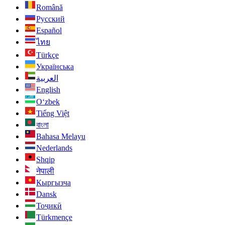
Română
Русский
Español
ไทย
Türkçe
Українська
العربية
English
O‘zbek
Tiếng Việt
বাংলা
Bahasa Melayu
Nederlands
Shqip
नेपाली
Кыргызча
Dansk
Тоҷикӣ
Türkmençe