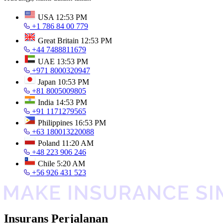
USA
12:53 PM
+1 786 84 00 779
Great Britain
12:53 PM
+44 7488811679
UAE
13:53 PM
+971 8000320947
Japan
10:53 PM
+81 8005009805
India
14:53 PM
+91 1171279565
Philippines
16:53 PM
+63 180013220088
Poland
11:20 AM
+48 223 906 246
Chile
5:20 AM
+56 926 431 523
Insurans Perjalanan