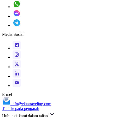
Media Sosial
E-mel
info@ektatraveling.com
Tulis kepada pengarah
Hubungi, kami dalam talian