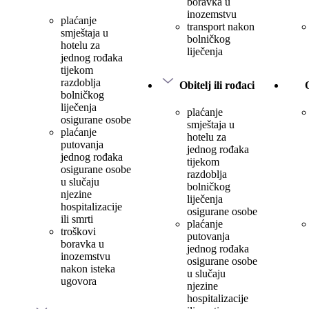
boravka u
inozemstvu
plaćanje
transport nakon
smještaja u
bolničkog
hotelu za
liječenja
jednog rođaka
tijekom
razdoblja
Obitelj ili rođaci
bolničkog
liječenja
plaćanje
osigurane osobe
smještaja u
plaćanje
hotelu za
putovanja
jednog rođaka
jednog rođaka
tijekom
osigurane osobe
razdoblja
u slučaju
bolničkog
njezine
liječenja
hospitalizacije
osigurane osobe
ili smrti
plaćanje
troškovi
putovanja
boravka u
jednog rođaka
inozemstvu
osigurane osobe
nakon isteka
u slučaju
ugovora
njezine
hospitalizacije