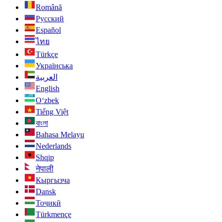
Română
Русский
Español
ไทย
Türkçe
Українська
العربية
English
O‘zbek
Tiếng Việt
বাংলা
Bahasa Melayu
Nederlands
Shqip
नेपाली
Кыргызча
Dansk
Тоҷикӣ
Türkmençe