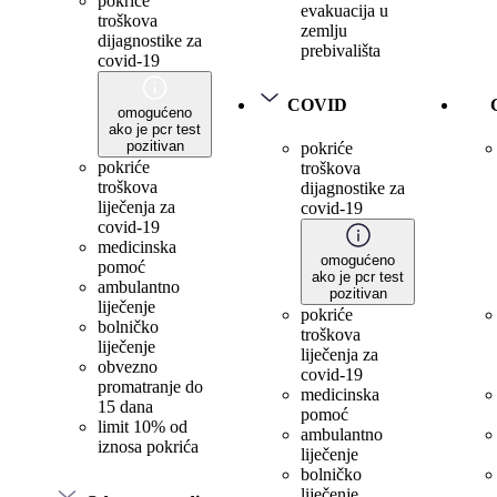
pokriće
evakuacija u
troškova
zemlju
dijagnostike za
prebivališta
covid-19
COVID
omogućeno
ako je pcr test
pozitivan
pokriće
pokriće
troškova
troškova
dijagnostike za
liječenja za
covid-19
covid-19
medicinska
omogućeno
pomoć
ako je pcr test
ambulantno
pozitivan
liječenje
pokriće
bolničko
troškova
liječenje
liječenja za
obvezno
covid-19
promatranje do
medicinska
15 dana
pomoć
limit 10% od
ambulantno
iznosa pokrića
liječenje
bolničko
liječenje