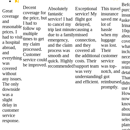
Befo
Decent
Absolutely
Exceptional
This travel
purc
Great
coverage for
fantastic
service! My
insurance
insu
coverage
the price, but
service! I had
flight got
saved me a
aske
and
I had to
to cancel my
delayed,
lot of
Irina
reasonable
follow up
trip last minute
causing a
hassle
10qu
prices. I
multiple
due to a family
missed
when my
abou
had to visit
times to get
emergency,
connection,
luggage
cove
a hospital
my claim
and the claim
and they
was lost.
what
abroad,
processed.
process was
covered all
Their
incl
and
Customer
smooth and
the additional
customer
nece
everything
service could
quick. Highly
costs. Their
service
step
was
be improved.
recommended!
support team
was top-
reim
covered
was very
notch, and
detai
without
understanding
I got
Than
any issues.
and efficient.
reimbursed
didn
The only
promptly.
use i
downside
Howe
was a
now
slight
kno
delay in
abou
customer
insu
service
sele
response.
plan
again