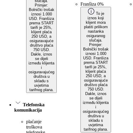
slučaja.
Franšiza 0%
Primjer:
Bolnički trošak
To je
iznosi 1.000
iznos koji
USD. Franšiza
klijent mora
prema START
platiti prilikom
tarifi je 25%,
nastanka
klijent plaća
osiguranog
250 USD, a
slučaja.
osiguravajuće
Primjer:
društvo plaća
Bolnički trošak
750 USD.
iznosi 1.000
Dakle, iznos
USD. Franšiza
se dijeli
prema START
između klijenta
tarifi je 25%,
i
klijent plaća
osiguravajućeg
250 USD, a
društva u
osiguravajuće
skladu s
društvo plaća
uvjetima
750 USD.
tarifnog plana.
Dakle, iznos
se dijeli
između klijenta
Telefonska
i
komunikacija
osiguravajućeg
društva u
skladu s
plaćanje
uvjetima
troškova
tarifnog plana.
telefonske