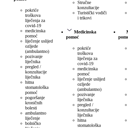
Stručne
konzultacije
pokriće
Turistički vodiči
troškova
i trikovi
liječenja za
covid-19
medicinska
Medicinska
pomoć
pomoć
pom
liječenje uslijed
ozljede
pokriće
(ambulantno)
troškova
pozivanje
liječenja za
liječnika
covid-19
pregled /
medicinska
konzultacije
pomoć
liječnika
liječenje uslijed
hitna
ozljede
stomatološka
(ambulantno)
pomoć
pozivanje
pogoršanje
liječnika
kroničnih
pregled /
bolesti
konzultacije
ambulantno
liječnika
liječenje
hitna
bolničko
stomatološka