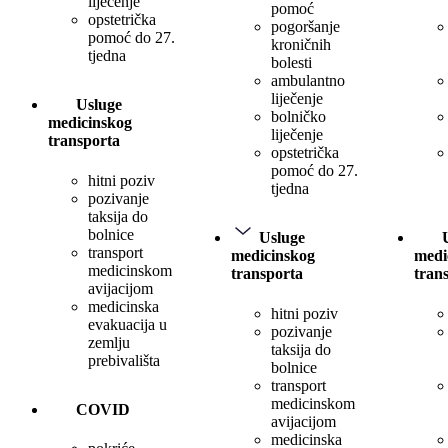
liječenje
pomoć
opstetrička
pogoršanje
pomoć do 27.
kroničnih
tjedna
bolesti
ambulantno
liječenje
Usluge
bolničko
medicinskog
liječenje
transporta
opstetrička
pomoć do 27.
hitni poziv
tjedna
pozivanje
taksija do
bolnice
Usluge
transport
medicinskog
medi
medicinskom
transporta
tran
avijacijom
medicinska
hitni poziv
evakuacija u
pozivanje
zemlju
taksija do
prebivališta
bolnice
transport
medicinskom
COVID
avijacijom
medicinska