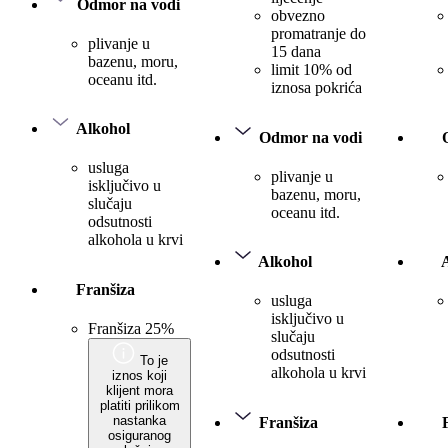
Odmor na vodi
obvezno
promatranje do
plivanje u
15 dana
bazenu, moru,
limit 10% od
oceanu itd.
iznosa pokrića
Alkohol
Odmor na vodi
usluga
plivanje u
isključivo u
bazenu, moru,
slučaju
oceanu itd.
odsutnosti
alkohola u krvi
Alkohol
Franšiza
usluga
isključivo u
Franšiza 25%
slučaju
odsutnosti
To je
alkohola u krvi
iznos koji
klijent mora
platiti prilikom
nastanka
Franšiza
osiguranog