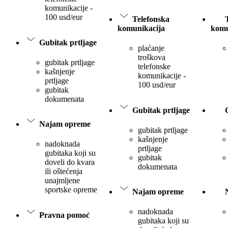
komunikacije -
100 usd/eur
Telefonska
komunikacija
komu
Gubitak prtljage
plaćanje
troškova
gubitak prtljage
telefonske
kašnjenje
komunikacije -
prtljage
100 usd/eur
gubitak
dokumenata
Gubitak prtljage
Najam opreme
gubitak prtljage
kašnjenje
nadoknada
prtljage
gubitaka koji su
gubitak
doveli do kvara
dokumenata
ili oštećenja
unajmljene
sportske opreme
Najam opreme
nadoknada
Pravna pomoć
gubitaka koji su