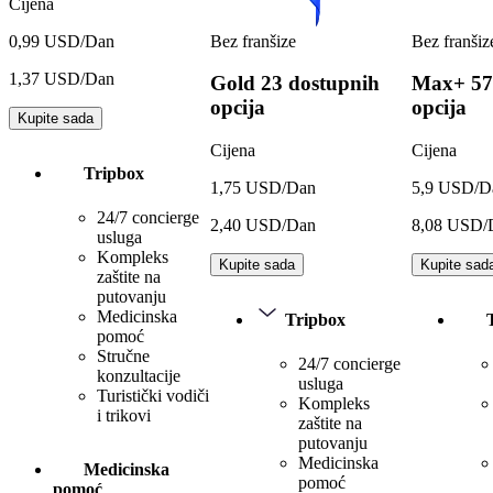
Cijena
Bez franšize
Bez franšiz
0,99 USD/Dan
1,37 USD/Dan
Gold
23 dostupnih
Max+
57
opcija
opcija
Kupite sada
Cijena
Cijena
Tripbox
1,75 USD/Dan
5,9 USD/D
24/7 concierge
2,40 USD/Dan
8,08 USD/
usluga
Kompleks
Kupite sada
Kupite sad
zaštite na
putovanju
Medicinska
Tripbox
pomoć
Stručne
24/7 concierge
konzultacije
usluga
Turistički vodiči
Kompleks
i trikovi
zaštite na
putovanju
Medicinska
Medicinska
pomoć
pomoć