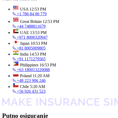
USA
12:53 PM
+1 786 84 00 779
Great Britain
12:53 PM
+44 7488811679
UAE
13:53 PM
+971 8000320947
Japan
10:53 PM
+81 8005009805
India
14:53 PM
+91 1171279565
Philippines
16:53 PM
+63 180013220088
Poland
11:20 AM
+48 223 906 246
Chile
5:20 AM
+56 926 431 523
Putno osiguranje