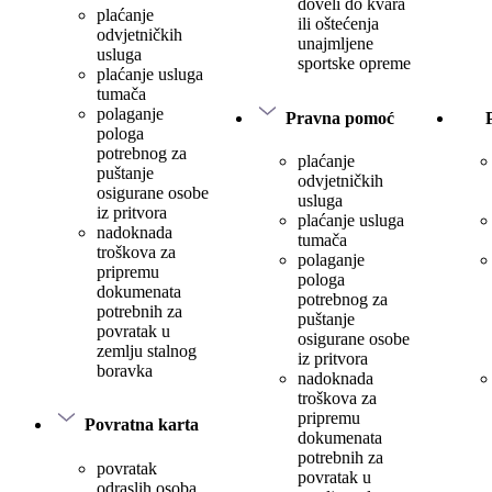
doveli do kvara
plaćanje
ili oštećenja
odvjetničkih
unajmljene
usluga
sportske opreme
plaćanje usluga
tumača
polaganje
Pravna pomoć
pologa
potrebnog za
plaćanje
puštanje
odvjetničkih
osigurane osobe
usluga
iz pritvora
plaćanje usluga
nadoknada
tumača
troškova za
polaganje
pripremu
pologa
dokumenata
potrebnog za
potrebnih za
puštanje
povratak u
osigurane osobe
zemlju stalnog
iz pritvora
boravka
nadoknada
troškova za
pripremu
Povratna karta
dokumenata
potrebnih za
povratak
povratak u
odraslih osoba