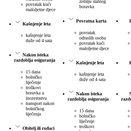
zemlju stalnog
povratak kući
boravka
maloljetne djece
Povratna karta
Kašnjenje leta
povratak
kašnjenje leta
odraslih osoba
duže od 4 sata
povratak kući
maloljetne djece
Nakon isteka
razdoblja osiguranja
Kašnjenje leta
15 dana
kašnjenje leta
bolničko
duže od 4 sata
liječenje
troškovi
boravka u
Nakon isteka
inozemstvu
razdoblja osiguranja
razd
transport nakon
bolničkog
15 dana
liječenja
bolničko
liječenje
troškovi
Obitelj ili rođaci