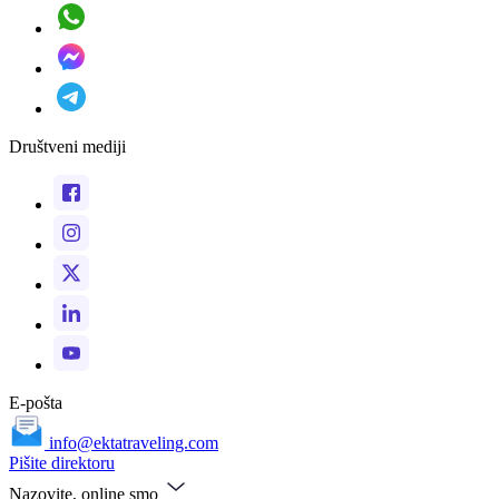
Društveni mediji
E-pošta
info@ektatraveling.com
Pišite direktoru
Nazovite, online smo