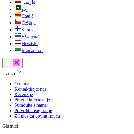
فارسی
اردو
Català
Čeština
Suomi
Ελληνικά
Hrvatski
Български
Tvrtka
O nama
Kontaktirajte nas
Recenzije
Pravne informacije
Surađujte s nama
Potvrdite osiguranje
Zahtjev za povrat novca
Glasnici