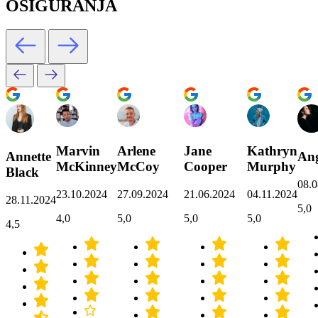
OSIGURANJA
Marvin
Arlene
Jane
Kathryn
Annette
Ang
McKinney
McCoy
Cooper
Murphy
Black
08.0
23.10.2024
27.09.2024
21.06.2024
04.11.2024
28.11.2024
5,0
4,0
5,0
5,0
5,0
4,5