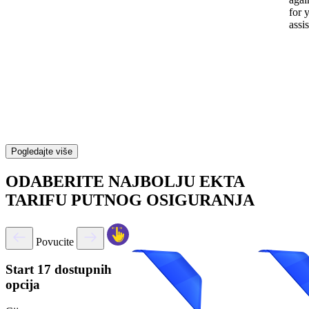
for 
assi
Pogledajte više
ODABERITE NAJBOLJU EKTA
TARIFU PUTNOG OSIGURANJA
Povucite
Start
17 dostupnih
opcija