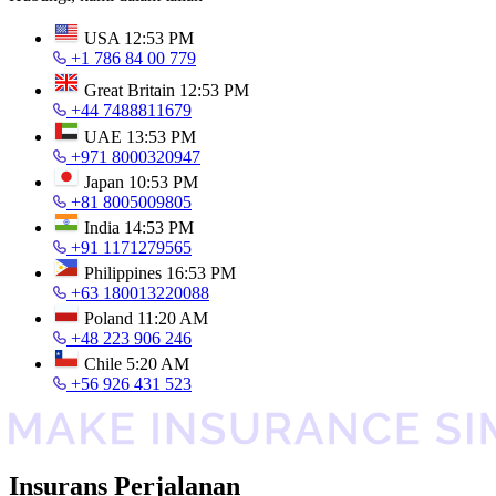
USA
12:53 PM
+1 786 84 00 779
Great Britain
12:53 PM
+44 7488811679
UAE
13:53 PM
+971 8000320947
Japan
10:53 PM
+81 8005009805
India
14:53 PM
+91 1171279565
Philippines
16:53 PM
+63 180013220088
Poland
11:20 AM
+48 223 906 246
Chile
5:20 AM
+56 926 431 523
Insurans Perjalanan