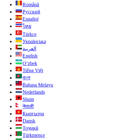
Română
Русский
Español
ไทย
Türkçe
Українська
العربية
English
O‘zbek
Tiếng Việt
বাংলা
Bahasa Melayu
Nederlands
Shqip
नेपाली
Кыргызча
Dansk
Тоҷикӣ
Türkmençe