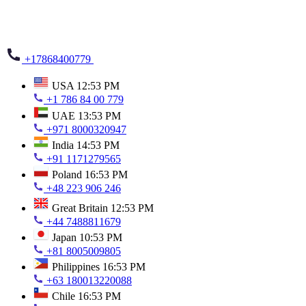
+17868400779
USA
12:53 PM
+1 786 84 00 779
UAE
13:53 PM
+971 8000320947
India
14:53 PM
+91 1171279565
Poland
16:53 PM
+48 223 906 246
Great Britain
12:53 PM
+44 7488811679
Japan
10:53 PM
+81 8005009805
Philippines
16:53 PM
+63 180013220088
Chile
16:53 PM