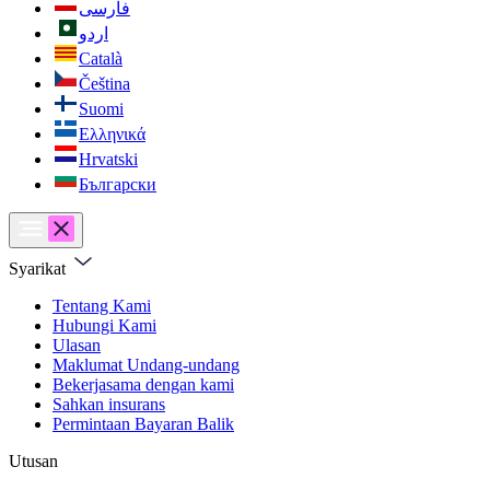
فارسی
اردو
Català
Čeština
Suomi
Ελληνικά
Hrvatski
Български
Syarikat
Tentang Kami
Hubungi Kami
Ulasan
Maklumat Undang-undang
Bekerjasama dengan kami
Sahkan insurans
Permintaan Bayaran Balik
Utusan