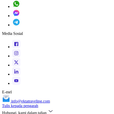
Media Sosial
E-mel
info@ektatraveling.com
Tulis kepada pengarah
Hubungi, kami dalam talian