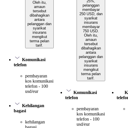
25%,
Oleh itu,
pelanggan
amaun
membayar
tersebut
250 USD, dan
dibahagikan
syarikat
antara
insurans
pelanggan dan
membayar
syarikat
750 USD.
insurans
Oleh itu,
mengikut
amaun
terma pelan
tersebut
tarif.
dibahagikan
antara
pelanggan dan
Komunikasi
syarikat
telefon
insurans
mengikut
terma pelan
pembayaran
tarif.
kos komunikasi
telefon - 100
usd/eur
Komunikasi
K
telefon
telefo
Kehilangan
pembayaran
bagasi
kos komunikasi
telefon - 100
kehilangan
usd/eur
bagasi