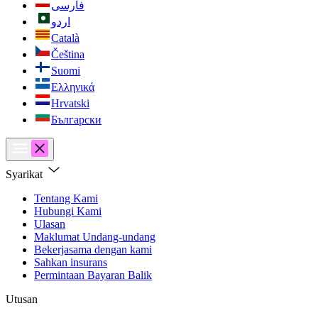
فارسی
اردو
Català
Čeština
Suomi
Ελληνικά
Hrvatski
Български
Syarikat
Tentang Kami
Hubungi Kami
Ulasan
Maklumat Undang-undang
Bekerjasama dengan kami
Sahkan insurans
Permintaan Bayaran Balik
Utusan