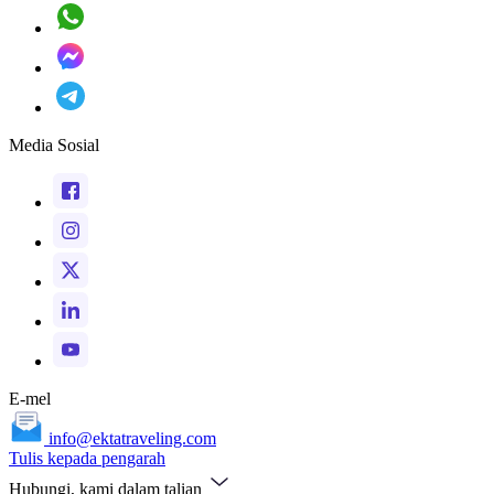
Media Sosial
E-mel
info@ektatraveling.com
Tulis kepada pengarah
Hubungi, kami dalam talian