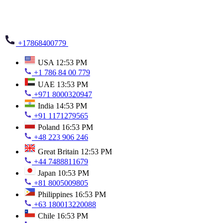
+17868400779
USA
12:53 PM
+1 786 84 00 779
UAE
13:53 PM
+971 8000320947
India
14:53 PM
+91 1171279565
Poland
16:53 PM
+48 223 906 246
Great Britain
12:53 PM
+44 7488811679
Japan
10:53 PM
+81 8005009805
Philippines
16:53 PM
+63 180013220088
Chile
16:53 PM