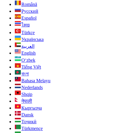
Română
Русский
Español
ไทย
Türkçe
Українська
العربية
English
O‘zbek
Tiếng Việt
বাংলা
Bahasa Melayu
Nederlands
Shqip
नेपाली
Кыргызча
Dansk
Тоҷикӣ
Türkmençe