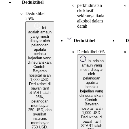
Deduktibel
perkhidmatan
eksklusif
Deduktibel
sekiranya tiada
25%
alkohol dalam
darah
Ini
adalah amaun
yang mesti
Deduktibel
D
dibayar oleh
pelanggan
apabila
Deduktibel 0%
berlaku
kejadian yang
Ini adalah
diinsuranskan.
amaun yang
Contoh:
mesti dibayar
Bayaran
oleh
hospital ialah
pelanggan
1,000 USD.
apabila
Deduktibel di
berlaku
bawah tarif
kejadian yang
START ialah
diinsuranskan.
25%,
Contoh:
pelanggan
Bayaran
membayar
hospital ialah
250 USD, dan
1,000 USD.
syarikat
Deduktibel di
insurans
bawah tarif
membayar
START ialah
750 USD.