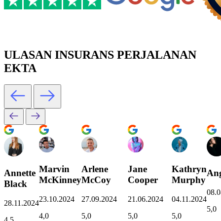
ULASAN INSURANS PERJALANAN
EKTA
Marvin
Arlene
Jane
Kathryn
Annette
Ang
McKinney
McCoy
Cooper
Murphy
Black
08.0
23.10.2024
27.09.2024
21.06.2024
04.11.2024
28.11.2024
5,0
4,0
5,0
5,0
5,0
4,5