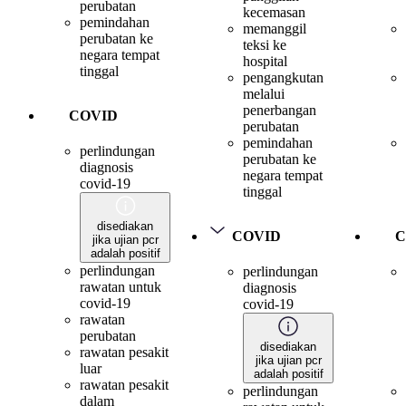
perubatan
kecemasan
pemindahan
memanggil
perubatan ke
teksi ke
negara tempat
hospital
tinggal
pengangkutan
melalui
penerbangan
COVID
perubatan
pemindahan
perlindungan
perubatan ke
diagnosis
negara tempat
covid-19
tinggal
disediakan
COVID
C
jika ujian pcr
adalah positif
perlindungan
perlindungan
rawatan untuk
diagnosis
covid-19
covid-19
rawatan
perubatan
disediakan
rawatan pesakit
jika ujian pcr
luar
adalah positif
rawatan pesakit
perlindungan
dalam