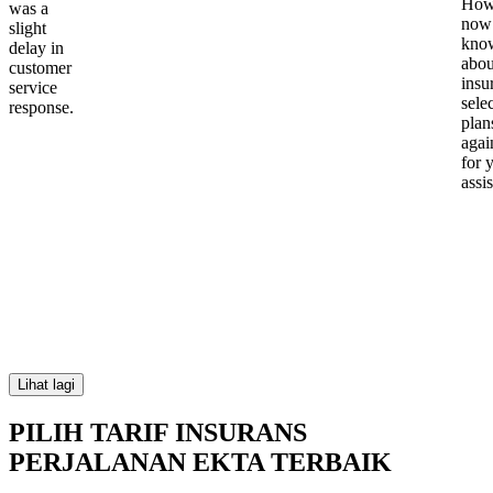
Howe
was a
now
slight
kno
delay in
abou
customer
insu
service
sele
response.
plan
again
for 
assi
Lihat lagi
PILIH TARIF INSURANS
PERJALANAN EKTA TERBAIK