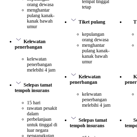
tempat tinggal
orang dewasa
tetap
menghantar
pulang kanak-
kanak bawah
Tiket pulang
T
umur
kepulangan
orang dewasa
Kelewatan
menghantar
penerbangan
pulang kanak-
kanak bawah
kelewatan
umur
penerbangan
melebihi 4 jam
Kelewatan
K
penerbangan
pene
Selepas tamat
tempoh insurans
kelewatan
penerbangan
15 hari
melebihi 4 jam
rawatan pesakit
dalam
perbelanjaan
Selepas tamat
S
untuk tinggal di
tempoh insurans
tempo
luar negara
pengangkutan