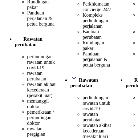
Rundingan
Perkhidmatan
pakar
concierge 24/7
Panduan
Kompleks
perjalanan &
perlindungan
petua berguna
perjalanan
Bantuan
perubatan
Rawatan
Rundingan
perubatan
pakar
Panduan
perlindungan
perjalanan &
rawatan untuk
petua berguna
covid-19
rawatan
perubatan
Rawatan
R
rawatan akibat
perubatan
perub
kecederaan
(pesakit luar)
perlindungan
memanggil
rawatan untuk
doktor
covid-19
pemeriksaan /
rawatan
perundingan
perubatan
doktor
rawatan akibat
rawatan
kecederaan
pergigian
(pesakit luar)