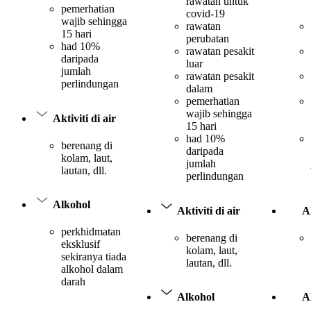
rawatan untuk
pemerhatian
covid-19
wajib sehingga
rawatan
15 hari
perubatan
had 10%
rawatan pesakit
daripada
luar
jumlah
rawatan pesakit
perlindungan
dalam
pemerhatian
wajib sehingga
Aktiviti di air
15 hari
had 10%
berenang di
daripada
kolam, laut,
jumlah
lautan, dll.
perlindungan
Alkohol
Aktiviti di air
Ak
perkhidmatan
berenang di
eksklusif
kolam, laut,
sekiranya tiada
lautan, dll.
alkohol dalam
darah
Alkohol
A