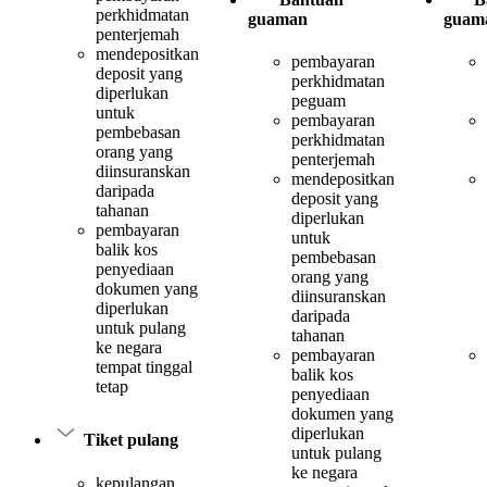
perkhidmatan
guaman
guam
penterjemah
mendepositkan
pembayaran
deposit yang
perkhidmatan
diperlukan
peguam
untuk
pembayaran
pembebasan
perkhidmatan
orang yang
penterjemah
diinsuranskan
mendepositkan
daripada
deposit yang
tahanan
diperlukan
pembayaran
untuk
balik kos
pembebasan
penyediaan
orang yang
dokumen yang
diinsuranskan
diperlukan
daripada
untuk pulang
tahanan
ke negara
pembayaran
tempat tinggal
balik kos
tetap
penyediaan
dokumen yang
diperlukan
Tiket pulang
untuk pulang
ke negara
kepulangan