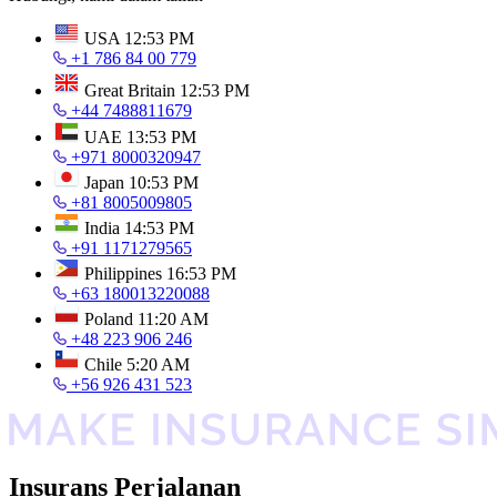
USA
12:53 PM
+1 786 84 00 779
Great Britain
12:53 PM
+44 7488811679
UAE
13:53 PM
+971 8000320947
Japan
10:53 PM
+81 8005009805
India
14:53 PM
+91 1171279565
Philippines
16:53 PM
+63 180013220088
Poland
11:20 AM
+48 223 906 246
Chile
5:20 AM
+56 926 431 523
Insurans Perjalanan