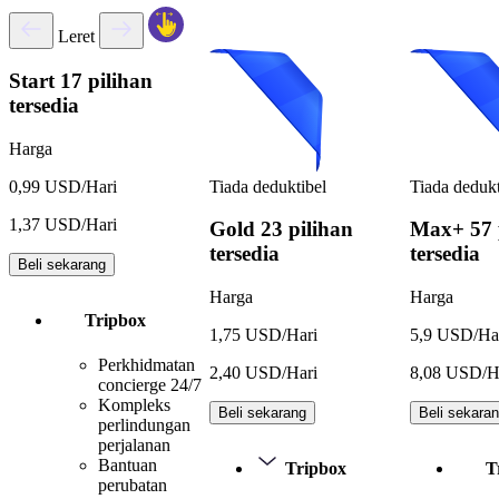
Leret
Start
17 pilihan
tersedia
Harga
Tiada deduktibel
Tiada dedukt
0,99 USD/Hari
1,37 USD/Hari
Gold
23 pilihan
Max+
57 
tersedia
tersedia
Beli sekarang
Harga
Harga
Tripbox
1,75 USD/Hari
5,9 USD/Ha
Perkhidmatan
2,40 USD/Hari
8,08 USD/H
concierge 24/7
Kompleks
Beli sekarang
Beli sekara
perlindungan
perjalanan
Bantuan
Tripbox
T
perubatan