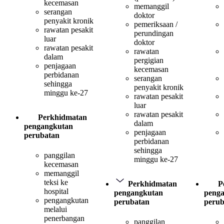
kecemasan
memanggil
serangan
doktor
penyakit kronik
pemeriksaan /
rawatan pesakit
perundingan
luar
doktor
rawatan pesakit
rawatan
dalam
pergigian
penjagaan
kecemasan
perbidanan
serangan
sehingga
penyakit kronik
minggu ke-27
rawatan pesakit
luar
rawatan pesakit
Perkhidmatan
dalam
pengangkutan
penjagaan
perubatan
perbidanan
sehingga
panggilan
minggu ke-27
kecemasan
memanggil
teksi ke
Perkhidmatan
P
hospital
pengangkutan
peng
pengangkutan
perubatan
perub
melalui
penerbangan
panggilan