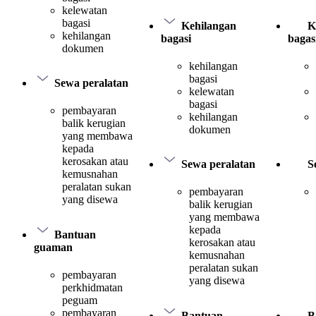
kelewatan
bagasi
Kehilangan
K
kehilangan
bagasi
bagas
dokumen
kehilangan
bagasi
Sewa peralatan
kelewatan
bagasi
pembayaran
kehilangan
balik kerugian
dokumen
yang membawa
kepada
kerosakan atau
Sewa peralatan
S
kemusnahan
peralatan sukan
pembayaran
yang disewa
balik kerugian
yang membawa
kepada
Bantuan
kerosakan atau
guaman
kemusnahan
peralatan sukan
pembayaran
yang disewa
perkhidmatan
peguam
pembayaran
Bantuan
B