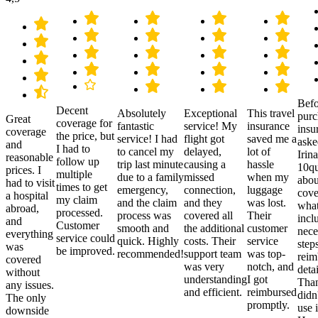
Befo
Decent
Absolutely
Exceptional
This travel
purc
Great
coverage for
fantastic
service! My
insurance
insu
coverage
the price, but
service! I had
flight got
saved me a
aske
and
I had to
to cancel my
delayed,
lot of
Irina
reasonable
follow up
trip last minute
causing a
hassle
10qu
prices. I
multiple
due to a family
missed
when my
abou
had to visit
times to get
emergency,
connection,
luggage
cove
a hospital
my claim
and the claim
and they
was lost.
what
abroad,
processed.
process was
covered all
Their
incl
and
Customer
smooth and
the additional
customer
nece
everything
service could
quick. Highly
costs. Their
service
step
was
be improved.
recommended!
support team
was top-
reim
covered
was very
notch, and
detai
without
understanding
I got
Than
any issues.
and efficient.
reimbursed
didn
The only
promptly.
use i
downside