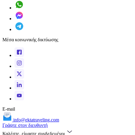
Μέσα κοινωνικής δικτύωσης
E-mail
info@ektatraveling.com
Γράψτε στον διευθυντή
Καλέστε, είμαστε συνδεδεμένοι