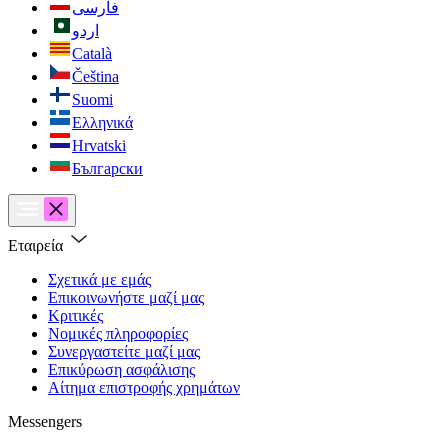
فارسی
اردو
Català
Čeština
Suomi
Ελληνικά
Hrvatski
Български
Εταιρεία
Σχετικά με εμάς
Επικοινωνήστε μαζί μας
Κριτικές
Νομικές πληροφορίες
Συνεργαστείτε μαζί μας
Επικύρωση ασφάλισης
Αίτημα επιστροφής χρημάτων
Messengers