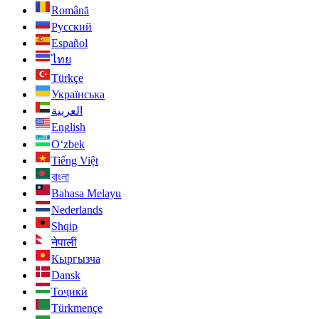
Română
Русский
Español
ไทย
Türkçe
Українська
العربية
English
O‘zbek
Tiếng Việt
বাংলা
Bahasa Melayu
Nederlands
Shqip
नेपाली
Кыргызча
Dansk
Тоҷикӣ
Türkmençe