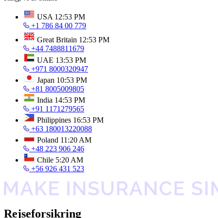
USA
12:53 PM
+1 786 84 00 779
Great Britain
12:53 PM
+44 7488811679
UAE
13:53 PM
+971 8000320947
Japan
10:53 PM
+81 8005009805
India
14:53 PM
+91 1171279565
Philippines
16:53 PM
+63 180013220088
Poland
11:20 AM
+48 223 906 246
Chile
5:20 AM
+56 926 431 523
Rejseforsikring