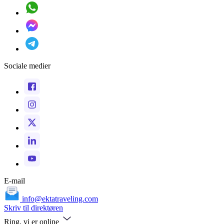
Sociale medier
E-mail
info@ektatraveling.com
Skriv til direktøren
Ring, vi er online