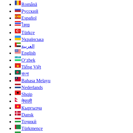
Română
Русский
Español
ไทย
Türkçe
Українська
العربية
English
O‘zbek
Tiếng Việt
বাংলা
Bahasa Melayu
Nederlands
Shqip
नेपाली
Кыргызча
Dansk
Тоҷикӣ
Türkmençe