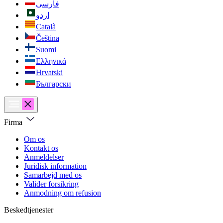
فارسی
اردو
Català
Čeština
Suomi
Ελληνικά
Hrvatski
Български
Firma
Om os
Kontakt os
Anmeldelser
Juridisk information
Samarbejd med os
Valider forsikring
Anmodning om refusion
Beskedtjenester