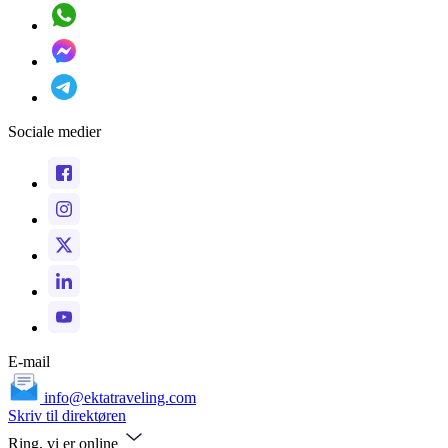
Sociale medier
E-mail
info@ektatraveling.com
Skriv til direktøren
Ring, vi er online