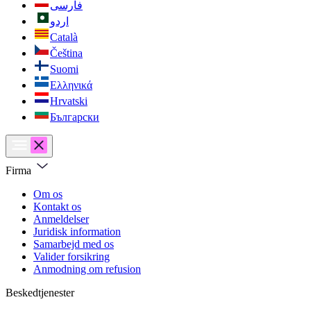
فارسی
اردو
Català
Čeština
Suomi
Ελληνικά
Hrvatski
Български
Firma
Om os
Kontakt os
Anmeldelser
Juridisk information
Samarbejd med os
Valider forsikring
Anmodning om refusion
Beskedtjenester