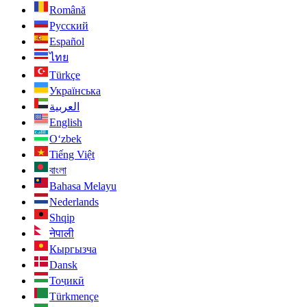
Română
Русский
Español
ไทย
Türkçe
Українська
العربية
English
O‘zbek
Tiếng Việt
বাংলা
Bahasa Melayu
Nederlands
Shqip
नेपाली
Кыргызча
Dansk
Тоҷикӣ
Türkmençe