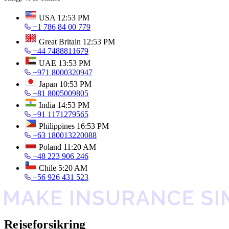
USA
12:53 PM
+1 786 84 00 779
Great Britain
12:53 PM
+44 7488811679
UAE
13:53 PM
+971 8000320947
Japan
10:53 PM
+81 8005009805
India
14:53 PM
+91 1171279565
Philippines
16:53 PM
+63 180013220088
Poland
11:20 AM
+48 223 906 246
Chile
5:20 AM
+56 926 431 523
Rejseforsikring