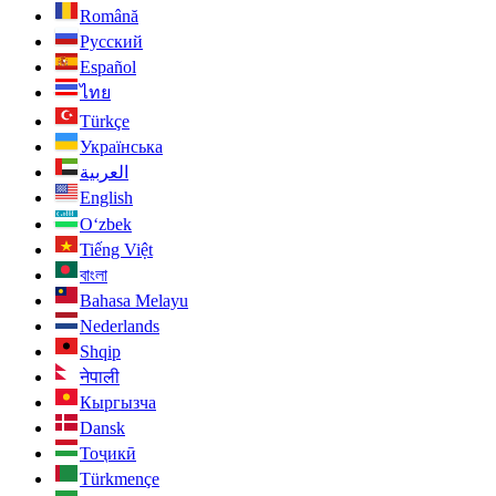
Română
Русский
Español
ไทย
Türkçe
Українська
العربية
English
O‘zbek
Tiếng Việt
বাংলা
Bahasa Melayu
Nederlands
Shqip
नेपाली
Кыргызча
Dansk
Тоҷикӣ
Türkmençe