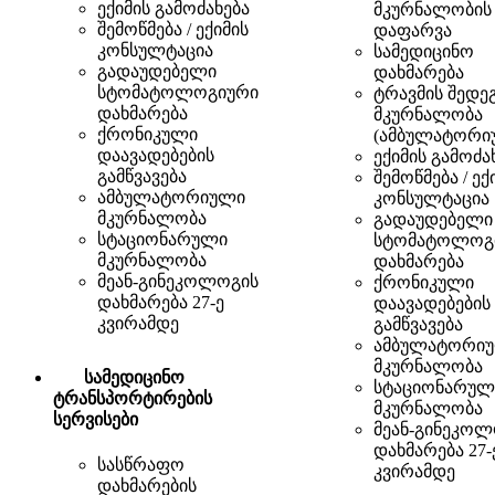
ექიმის გამოძახება
მკურნალობის
შემოწმება / ექიმის
დაფარვა
კონსულტაცია
სამედიცინო
გადაუდებელი
დახმარება
სტომატოლოგიური
ტრავმის შედე
დახმარება
მკურნალობა
ქრონიკული
(ამბულატორი
დაავადებების
ექიმის გამოძა
გამწვავება
შემოწმება / ექ
ამბულატორიული
კონსულტაცია
მკურნალობა
გადაუდებელი
სტაციონარული
სტომატოლოგ
მკურნალობა
დახმარება
მეან-გინეკოლოგის
ქრონიკული
დახმარება 27-ე
დაავადებების
კვირამდე
გამწვავება
ამბულატორი
მკურნალობა
სამედიცინო
სტაციონარულ
ტრანსპორტირების
მკურნალობა
სერვისები
მეან-გინეკოლ
დახმარება 27-
სასწრაფო
კვირამდე
დახმარების