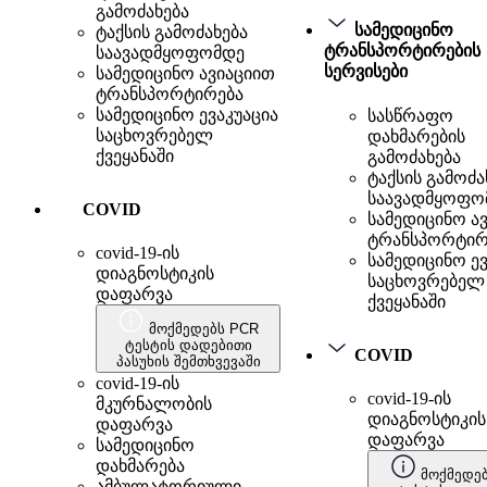
გამოძახება
სამედიცინო
ტაქსის გამოძახება
ტრანსპორტირების
საავადმყოფომდე
სერვისები
სამედიცინო ავიაციით
ტრანსპორტირება
სამედიცინო ევაკუაცია
სასწრაფო
საცხოვრებელ
დახმარების
ქვეყანაში
გამოძახება
ტაქსის გამოძა
საავადმყოფო
COVID
სამედიცინო ა
ტრანსპორტირ
covid-19-ის
სამედიცინო ევ
დიაგნოსტიკის
საცხოვრებელ
დაფარვა
ქვეყანაში
მოქმედებს PCR
ტესტის დადებითი
COVID
პასუხის შემთხვევაში
covid-19-ის
covid-19-ის
მკურნალობის
დიაგნოსტიკის
დაფარვა
დაფარვა
სამედიცინო
დახმარება
მოქმედე
ამბულატორიული