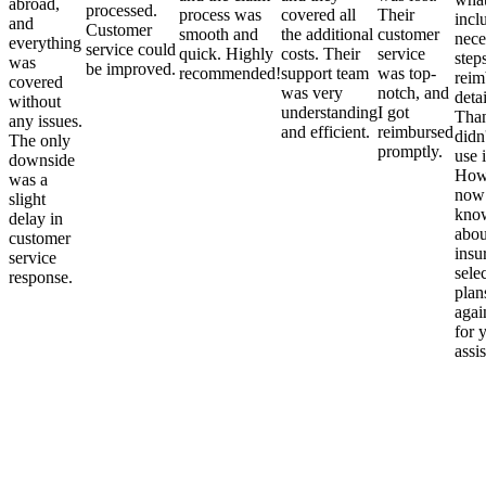
abroad,
processed.
process was
covered all
Their
incl
and
Customer
smooth and
the additional
customer
nece
everything
service could
quick. Highly
costs. Their
service
step
was
be improved.
recommended!
support team
was top-
reim
covered
was very
notch, and
detai
without
understanding
I got
Than
any issues.
and efficient.
reimbursed
didn
The only
promptly.
use i
downside
Howe
was a
now
slight
kno
delay in
abou
customer
insu
service
sele
response.
plan
again
for 
assi