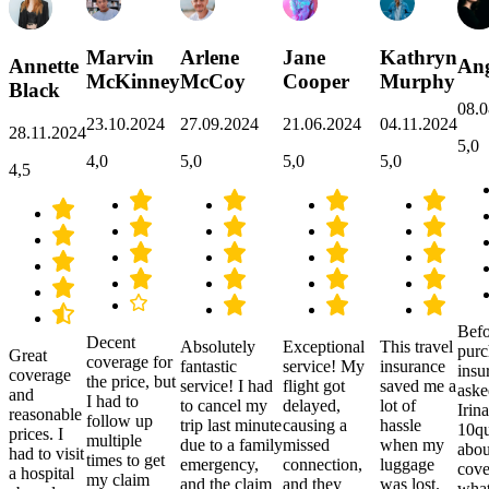
Marvin
Arlene
Jane
Kathryn
Annette
Ang
McKinney
McCoy
Cooper
Murphy
Black
08.0
23.10.2024
27.09.2024
21.06.2024
04.11.2024
28.11.2024
5,0
4,0
5,0
5,0
5,0
4,5
Befo
Decent
Absolutely
Exceptional
This travel
purc
Great
coverage for
fantastic
service! My
insurance
insu
coverage
the price, but
service! I had
flight got
saved me a
aske
and
I had to
to cancel my
delayed,
lot of
Irina
reasonable
follow up
trip last minute
causing a
hassle
10qu
prices. I
multiple
due to a family
missed
when my
abou
had to visit
times to get
emergency,
connection,
luggage
cove
a hospital
my claim
and the claim
and they
was lost.
what