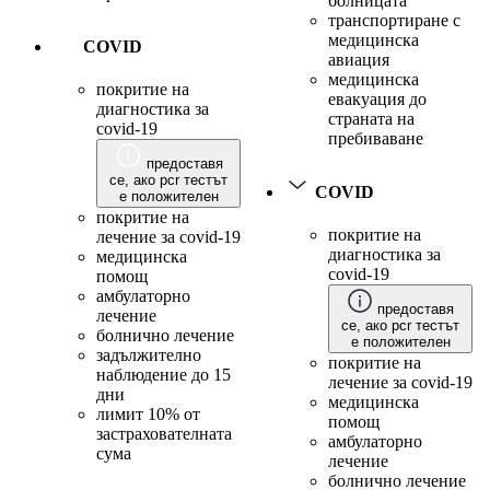
болницата
транспортиране с
медицинска
COVID
авиация
медицинска
покритие на
евакуация до
диагностика за
страната на
covid-19
пребиваване
предоставя
се, ако pcr тестът
COVID
е положителен
покритие на
покритие на
лечение за covid-19
диагностика за
медицинска
covid-19
помощ
амбулаторно
предоставя
лечение
се, ако pcr тестът
болнично лечение
е положителен
задължително
покритие на
наблюдение до 15
лечение за covid-19
дни
медицинска
лимит 10% от
помощ
застрахователната
амбулаторно
сума
лечение
болнично лечение