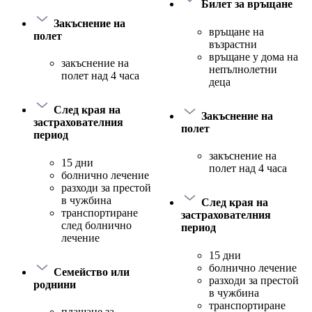
Билет за връщане
Закъснение на
връщане на
полет
възрастни
връщане у дома на
закъснение на
непълнолетни
полет над 4 часа
деца
След края на
Закъснение на
застрахователния
полет
период
закъснение на
15 дни
полет над 4 часа
болнично лечение
разходи за престой
в чужбина
След края на
транспортиране
застрахователния
след болнично
период
лечение
15 дни
болнично лечение
Семейство или
разходи за престой
роднини
в чужбина
транспортиране
плащане за