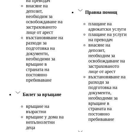
на преводач
внасяне на
депозит,
Правна помощ
необходим за
освобождаване на
плащане на
застрахованото
адвокатски услуги
лице от арест
плащане на услуги
възстановяване на
на преводач
разходи за
внасяне на
подготовка на
депозит,
документи,
необходим за
необходими за
освобождаване на
връщане в
застрахованото
страната на
лице от арест
постоянно
възстановяване на
пребиваване
разходи за
подготовка на
документи,
Билет за връщане
необходими за
връщане в
връщане на
страната на
възрастни
постоянно
връщане у дома на
пребиваване
непълнолетни
деца