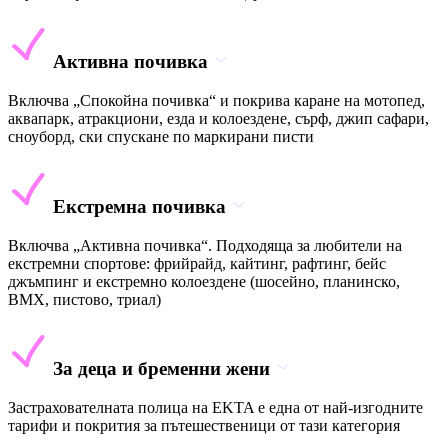
Активна почивка
Включва „Спокойна почивка“ и покрива каране на мотопед,
аквапарк, атракциони, езда и колоездене, сърф, джип сафари,
сноуборд, ски спускане по маркирани писти
Екстремна почивка
Включва „Активна почивка“. Подходяща за любители на
екстремни спортове: фрийрайд, кайтинг, рафтинг, бейс
джъмпинг и екстремно колоездене (шосейно, планинско,
BMX, пистово, триал)
За деца и бременни жени
Застрахователната полица на EKTA е една от най-изгодните
тарифи и покрития за пътешественици от тази категория