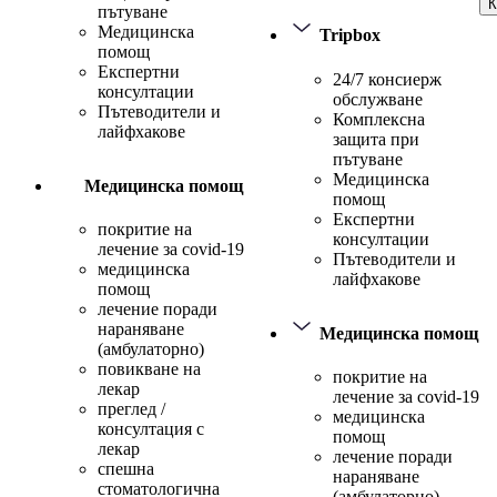
К
пътуване
Медицинска
Tripbox
помощ
Експертни
24/7 консиерж
консултации
обслужване
Пътеводители и
Комплексна
лайфхакове
защита при
пътуване
Медицинска
Медицинска помощ
помощ
Експертни
покритие на
консултации
лечение за covid-19
Пътеводители и
медицинска
лайфхакове
помощ
лечение поради
нараняване
Медицинска помощ
(амбулаторно)
повикване на
покритие на
лекар
лечение за covid-19
преглед /
медицинска
консултация с
помощ
лекар
лечение поради
спешна
нараняване
стоматологична
(амбулаторно)