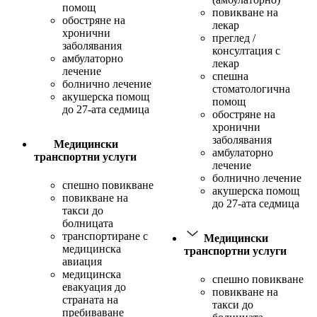
помощ
повикване на
обостряне на
лекар
хронични
преглед /
заболявания
консултация с
амбулаторно
лекар
лечение
спешна
болнично лечение
стоматологична
акушерска помощ
помощ
до 27-ата седмица
обостряне на
хронични
заболявания
Медицински
амбулаторно
транспортни услуги
лечение
болнично лечение
спешно повикване
акушерска помощ
повикване на
до 27-ата седмица
такси до
болницата
транспортиране с
Медицински
медицинска
транспортни услуги
авиация
медицинска
спешно повикване
евакуация до
повикване на
страната на
такси до
пребиваване