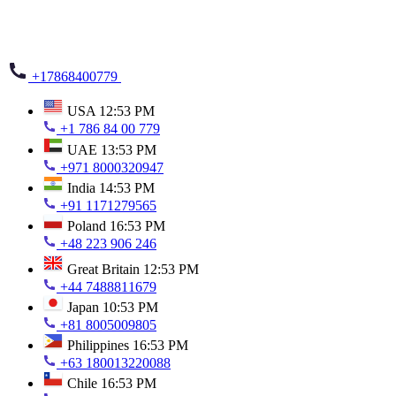
+17868400779
USA
12:53 PM
+1 786 84 00 779
UAE
13:53 PM
+971 8000320947
India
14:53 PM
+91 1171279565
Poland
16:53 PM
+48 223 906 246
Great Britain
12:53 PM
+44 7488811679
Japan
10:53 PM
+81 8005009805
Philippines
16:53 PM
+63 180013220088
Chile
16:53 PM