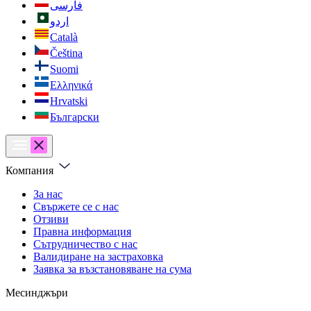
فارسی
اردو
Català
Čeština
Suomi
Ελληνικά
Hrvatski
Български
Компания
За нас
Свържете се с нас
Отзиви
Правна информация
Сътрудничество с нас
Валидиране на застраховка
Заявка за възстановяване на сума
Месинджъри