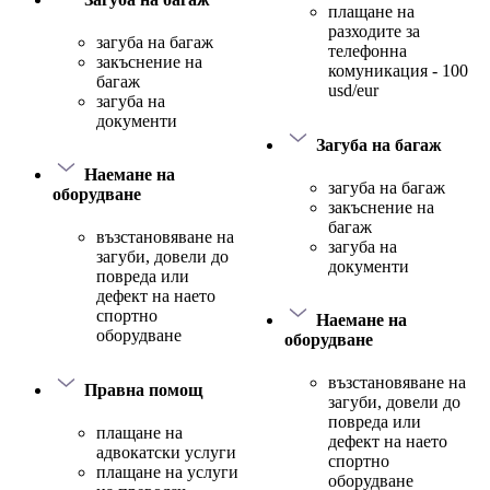
плащане на
разходите за
загуба на багаж
телефонна
закъснение на
комуникация - 100
багаж
usd/eur
загуба на
документи
Загуба на багаж
Наемане на
загуба на багаж
оборудване
закъснение на
багаж
възстановяване на
загуба на
загуби, довели до
документи
повреда или
дефект на наето
спортно
Наемане на
оборудване
оборудване
възстановяване на
Правна помощ
загуби, довели до
повреда или
плащане на
дефект на наето
адвокатски услуги
спортно
плащане на услуги
оборудване