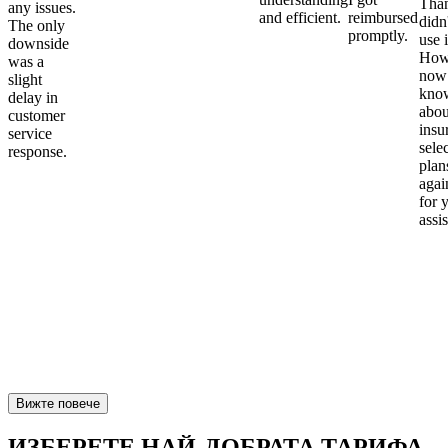
Than
any issues.
and efficient.
reimbursed
didn
The only
promptly.
use i
downside
Howe
was a
now
slight
kno
delay in
abou
customer
insu
service
sele
response.
plan
again
for 
assi
Вижте повече
ИЗБЕРЕТЕ НАЙ-ДОБРАТА ТАРИФА