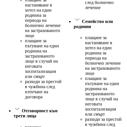
след болнично
настаняване в
лечение
хотел на един
роднина за
периода на
Семейство или
болнично лечение
роднини
на застрахованото
лице
плащане за
плащане за
настаняване в
пътуване на един
хотел на един
роднина на
роднина за
застрахованото
периода на
лице в случай на
болнично лечение
неговата
на застрахованото
хоспитализация
лице
или смърт
плащане за
разходи за престой
пътуване на един
в чужбина след
роднина на
изтичане на
застрахованото
договора
лице в случай на
неговата
хоспитализация
Отговорност към
или смърт
трети лица
разходи за престой
в чужбина след