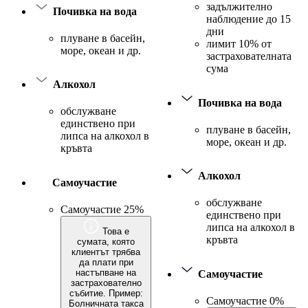
задължително
Почивка на вода
наблюдение до 15
дни
плуване в басейн,
лимит 10% от
море, океан и др.
застрахователната
сума
Алкохол
Почивка на вода
обслужване
единствено при
плуване в басейн,
липса на алкохол в
море, океан и др.
кръвта
Алкохол
Самоучастие
обслужване
Самоучастие 25%
единствено при
липса на алкохол в
Това е
кръвта
сумата, която
клиентът трябва
да плати при
настъпване на
Самоучастие
застрахователно
събитие. Пример:
Самоучастие 0%
Болничната такса