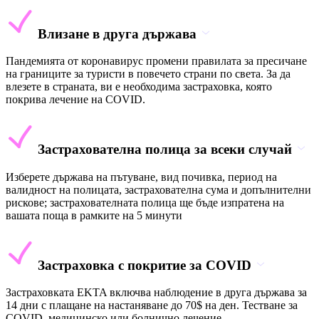
Влизане в друга държава
Пандемията от коронавирус промени правилата за пресичане
на границите за туристи в повечето страни по света. За да
влезете в страната, ви е необходима застраховка, която
покрива лечение на COVID.
Застрахователна полица за всеки случай
Изберете държава на пътуване, вид почивка, период на
валидност на полицата, застрахователна сума и допълнителни
рискове; застрахователната полица ще бъде изпратена на
вашата поща в рамките на 5 минути
Застраховка с покритие за COVID
Застраховката EKTA включва наблюдение в друга държава за
14 дни с плащане на настаняване до 70$ на ден. Тестване за
COVID, медицинско или болнично лечение