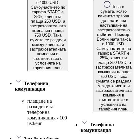
е 1000 USD.
Това е
Самоучастието по
сумата, която
тарифа START е
клиентът трябва
25%, клиентът
да плати при
плаща 250 USD, а
настъпване на
застрахователната
застрахователно
компания плаща
събитие. Пример:
750 USD. Така
Болничната такса
сумата се разделя
е 1000 USD.
между клиента и
Самоучастието по
застрахователната
тарифа START е
компания в
25%, клиентът
съответствие с
плаща 250 USD, а
условията на
застрахователната
тарифния план.
компания плаща
750 USD. Така
сумата се разделя
Телефонна
между клиента и
комуникация
застрахователната
компания в
съответствие с
плащане на
условията на
разходите за
тарифния план.
телефонна
комуникация - 100
usd/eur
Телефонна
комуникация
Загуба на багаж