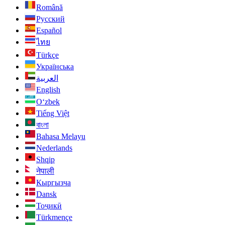
Română
Русский
Español
ไทย
Türkçe
Українська
العربية
English
O‘zbek
Tiếng Việt
বাংলা
Bahasa Melayu
Nederlands
Shqip
नेपाली
Кыргызча
Dansk
Тоҷикӣ
Türkmençe