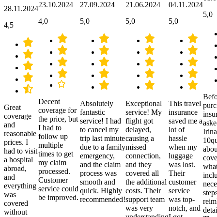
23.10.2024
27.09.2024
21.06.2024
04.11.2024
28.11.2024
5,0
4,0
5,0
5,0
5,0
4,5
Befo
Decent
Absolutely
Exceptional
This travel
purc
Great
coverage for
fantastic
service! My
insurance
insu
coverage
the price, but
service! I had
flight got
saved me a
aske
and
I had to
to cancel my
delayed,
lot of
Irina
reasonable
follow up
trip last minute
causing a
hassle
10qu
prices. I
multiple
due to a family
missed
when my
abou
had to visit
times to get
emergency,
connection,
luggage
cove
a hospital
my claim
and the claim
and they
was lost.
what
abroad,
processed.
process was
covered all
Their
incl
and
Customer
smooth and
the additional
customer
nece
everything
service could
quick. Highly
costs. Their
service
step
was
be improved.
recommended!
support team
was top-
reim
covered
was very
notch, and
detai
without
understanding
I got