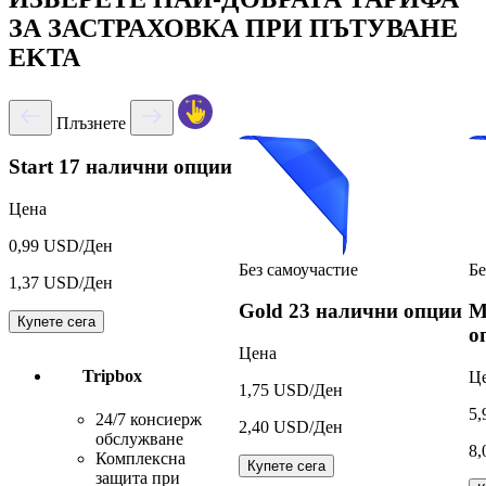
ЗА ЗАСТРАХОВКА ПРИ ПЪТУВАНЕ
EKTA
Плъзнете
Start
17 налични опции
Цена
0,99 USD/Ден
Без самоучастие
Бе
1,37 USD/Ден
Gold
23 налични опции
M
Купете сега
о
Цена
Tripbox
Ц
1,75 USD/Ден
5,
24/7 консиерж
2,40 USD/Ден
обслужване
8,
Комплексна
Купете сега
защита при