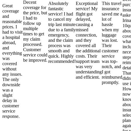
Decent
Absolutely
Exceptional
This travel
purc
Great
coverage for
fantastic
service! My
insurance
insu
coverage
the price, but
service! I had
flight got
saved me a
aske
and
I had to
to cancel my
delayed,
lot of
Irina
reasonable
follow up
trip last minute
causing a
hassle
10qu
prices. I
multiple
due to a family
missed
when my
abou
had to visit
times to get
emergency,
connection,
luggage
cove
a hospital
my claim
and the claim
and they
was lost.
what
abroad,
processed.
process was
covered all
Their
incl
and
Customer
smooth and
the additional
customer
nece
everything
service could
quick. Highly
costs. Their
service
step
was
be improved.
recommended!
support team
was top-
reim
covered
was very
notch, and
detai
without
understanding
I got
Than
any issues.
and efficient.
reimbursed
didn
The only
promptly.
use i
downside
Howe
was a
now
slight
kno
delay in
abou
customer
insu
service
sele
response.
plan
again
for 