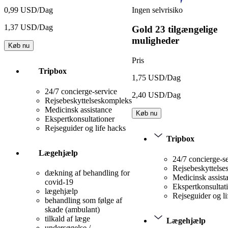
Ingen selvrisiko
0,99 USD/Dag
1,37 USD/Dag
Gold
23 tilgængelige
muligheder
Køb nu
Pris
Tripbox
1,75 USD/Dag
24/7 concierge-service
2,40 USD/Dag
Rejsebeskyttelseskompleks
Medicinsk assistance
Køb nu
Ekspertkonsultationer
Rejseguider og life hacks
Tripbox
Lægehjælp
24/7 concierge-s
Rejsebeskyttels
dækning af behandling for
Medicinsk assist
covid-19
Ekspertkonsultat
lægehjælp
Rejseguider og li
behandling som følge af
skade (ambulant)
tilkald af læge
Lægehjælp
undersøgelse /