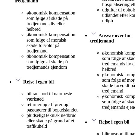
tredjemand
hospitalisering el
udgifter til ophol
økonomisk kompensation
udlandet efter ko
som følge af skade på
udløb
tredjemands liv eller
helbred
økonomisk kompensation
Ansvar over for
som følge af moralsk
tredjemand
skade forvoldt på
tredjemand
økonomisk komp
økonomisk kompensation
som følge af ska
som følge af skade på
tredjemands liv el
tredjemands ejendom
helbred
økonomisk komp
som følge af mor
Rejse i egen bil
skade forvoldt på
tredjemand
biltransport til nærmeste
økonomisk komp
værksted
som følge af ska
returnering af fører og
tredjemands eje
passagerer til bopælslandet
pludseligt teknisk nedbrud
eller skade på grund af et
Rejse i egen bil
trafikuheld
biltransport til n