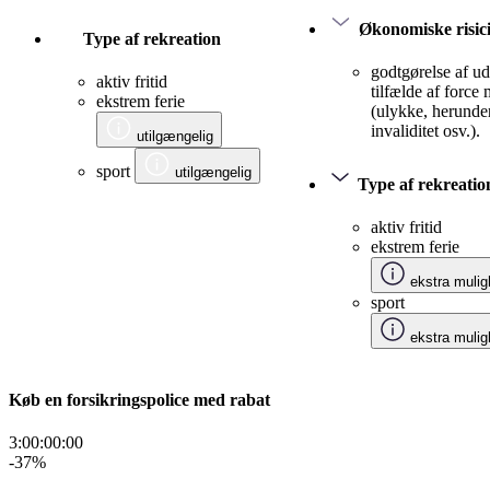
Økonomiske risic
Type af rekreation
godtgørelse af udg
aktiv fritid
tilfælde af force
ekstrem ferie
(ulykke, herunde
invaliditet osv.).
utilgængelig
sport
utilgængelig
Type af rekreatio
aktiv fritid
ekstrem ferie
ekstra mulig
sport
ekstra mulig
Køb en forsikringspolice med rabat
3:00:00
:
00
-37
%