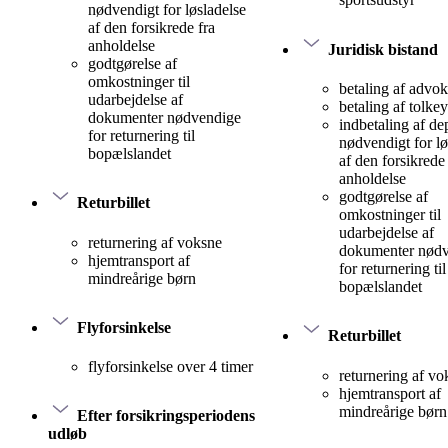
nødvendigt for løsladelse
af den forsikrede fra
anholdelse
Juridisk bistand
godtgørelse af
omkostninger til
betaling af advok
udarbejdelse af
betaling af tolke
dokumenter nødvendige
indbetaling af d
for returnering til
nødvendigt for lø
bopælslandet
af den forsikrede 
anholdelse
godtgørelse af
Returbillet
omkostninger til
udarbejdelse af
returnering af voksne
dokumenter nød
hjemtransport af
for returnering til
mindreårige børn
bopælslandet
Flyforsinkelse
Returbillet
flyforsinkelse over 4 timer
returnering af vo
hjemtransport af
mindreårige børn
Efter forsikringsperiodens
udløb