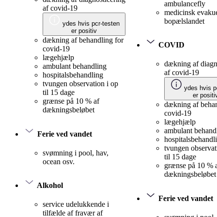
ambulancefly
af covid-19
medicinsk evakue
bopælslandet
ydes hvis pcr-testen
er positiv
dækning af behandling for
COVID
covid-19
lægehjælp
dækning af diagn
ambulant behandling
af covid-19
hospitalsbehandling
tvungen observation i op
ydes hvis p
til 15 dage
er positi
grænse på 10 % af
dækning af behan
dækningsbeløbet
covid-19
lægehjælp
ambulant behand
Ferie ved vandet
hospitalsbehandl
tvungen observat
svømning i pool, hav,
til 15 dage
ocean osv.
grænse på 10 % 
dækningsbeløbet
Alkohol
Ferie ved vandet
service udelukkende i
tilfælde af fravær af