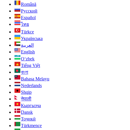
Română
Русский
Español
ไทย
Türkçe
Українська
العربية
English
O‘zbek
Tiếng Việt
বাংলা
Bahasa Melayu
Nederlands
Shqip
नेपाली
Кыргызча
Dansk
Тоҷикӣ
Türkmençe