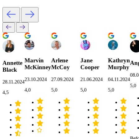
Marvin
Arlene
Jane
Kathryn
Annette
Ang
McKinney
McCoy
Cooper
Murphy
Black
08.0
23.10.2024
27.09.2024
21.06.2024
04.11.2024
28.11.2024
5,0
4,0
5,0
5,0
5,0
4,5
Befo