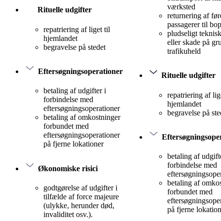
værksted
Rituelle udgifter
returnering af før
passagerer til bo
repatriering af liget til
pludseligt teknis
hjemlandet
eller skade på gr
begravelse på stedet
trafikuheld
Eftersøgningsoperationer
Rituelle udgifter
betaling af udgifter i
repatriering af lige
forbindelse med
hjemlandet
eftersøgningsoperationer
begravelse på ste
betaling af omkostninger
forbundet med
eftersøgningsoperationer
Eftersøgningsope
på fjerne lokationer
betaling af udgift
forbindelse med
Økonomiske risici
eftersøgningsope
betaling af omko
godtgørelse af udgifter i
forbundet med
tilfælde af force majeure
eftersøgningsope
(ulykke, herunder død,
på fjerne lokatio
invaliditet osv.).