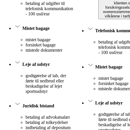
klienten 
betaling af udgifter til
forsikringssels
telefonisk kommunikation
overensstemme
- 100 usd/eur
vilkårene i tari
Mistet bagage
Telefonisk komm
mistet bagage
betaling af udgifte
forsinket bagage
telefonisk komm
mistede dokumenter
- 100 usd/eur
Leje af udstyr
Mistet bagage
godtgørelse af tab, der
mistet bagage
førte til nedbrud eller
forsinket bagage
beskadigelse af lejet
mistede dokumen
sportsudstyr
Leje af udstyr
Juridisk bistand
godtgørelse af ta
betaling af advokatsalær
førte til nedbrud 
betaling af tolkeydelser
beskadigelse af le
indbetaling af depositum
sportsudstyr