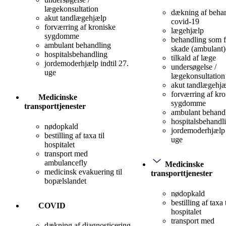
lægekonsultation
dækning af behan
akut tandlægehjælp
covid-19
forværring af kroniske
lægehjælp
sygdomme
behandling som f
ambulant behandling
skade (ambulant)
hospitalsbehandling
tilkald af læge
jordemoderhjælp indtil 27.
undersøgelse /
uge
lægekonsultation
akut tandlægehj
forværring af kro
Medicinske
sygdomme
transporttjenester
ambulant behand
hospitalsbehandl
nødopkald
jordemoderhjælp 
bestilling af taxa til
uge
hospitalet
transport med
ambulancefly
Medicinske
medicinsk evakuering til
transporttjenester
bopælslandet
nødopkald
bestilling af taxa t
COVID
hospitalet
transport med
dækning af diagnosticering