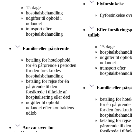
Flyforsinkelse
15 dage
hospitalsbehandling
flyforsinkelse ov
udgifter til ophold i
udlandet
transport efter
Efter forsikrings
hospitalsbehandling
udløb
15 dage
Familie eller pårørende
hospitalsbehandl
udgifter til ophol
betaling for hotelophold
udlandet
for én pårørende i perioden
transport efter
for den forsikredes
hospitalsbehandl
hospitalsbehandling
betaling for rejse for én
pårørende til den
Familie eller pår
forsikrede i tilfælde af
hospitalisering eller død
betaling for hote
udgifter til ophold i
for én pårørende 
udlandet efter kontraktens
for den forsikred
udløb
hospitalsbehandl
betaling for rejse
pårørende til den
Ansvar over for
forsikrede i tilfæ