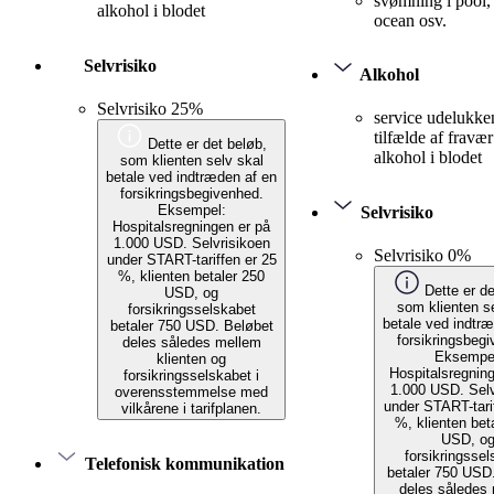
svømning i pool,
alkohol i blodet
ocean osv.
Selvrisiko
Alkohol
Selvrisiko 25%
service udelukke
tilfælde af fravær
Dette er det beløb,
alkohol i blodet
som klienten selv skal
betale ved indtræden af en
forsikringsbegivenhed.
Eksempel:
Selvrisiko
Hospitalsregningen er på
1.000 USD. Selvrisikoen
Selvrisiko 0%
under START-tariffen er 25
%, klienten betaler 250
Dette er de
USD, og
som klienten s
forsikringsselskabet
betale ved indtr
betaler 750 USD. Beløbet
forsikringsbeg
deles således mellem
Eksempe
klienten og
Hospitalsregnin
forsikringsselskabet i
1.000 USD. Selv
overensstemmelse med
under START-tari
vilkårene i tarifplanen.
%, klienten bet
USD, o
forsikringssel
Telefonisk kommunikation
betaler 750 USD
deles således