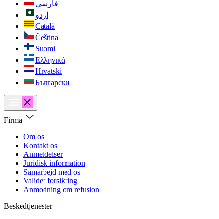
فارسی
اردو
Català
Čeština
Suomi
Ελληνικά
Hrvatski
Български
Firma
Om os
Kontakt os
Anmeldelser
Juridisk information
Samarbejd med os
Valider forsikring
Anmodning om refusion
Beskedtjenester