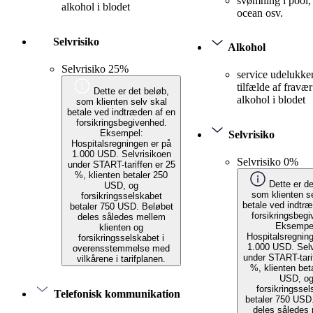
svømning i pool,
alkohol i blodet
ocean osv.
Selvrisiko
Alkohol
Selvrisiko 25%
service udelukke
tilfælde af fravær
Dette er det beløb,
alkohol i blodet
som klienten selv skal
betale ved indtræden af en
forsikringsbegivenhed.
Eksempel:
Selvrisiko
Hospitalsregningen er på
1.000 USD. Selvrisikoen
Selvrisiko 0%
under START-tariffen er 25
%, klienten betaler 250
Dette er de
USD, og
som klienten s
forsikringsselskabet
betale ved indtr
betaler 750 USD. Beløbet
forsikringsbeg
deles således mellem
Eksempe
klienten og
Hospitalsregnin
forsikringsselskabet i
1.000 USD. Selv
overensstemmelse med
under START-tari
vilkårene i tarifplanen.
%, klienten bet
USD, o
forsikringssel
Telefonisk kommunikation
betaler 750 USD
deles således