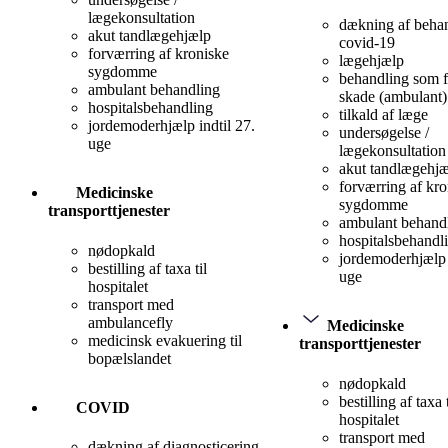
lægekonsultation
dækning af behan
akut tandlægehjælp
covid-19
forværring af kroniske
lægehjælp
sygdomme
behandling som f
ambulant behandling
skade (ambulant)
hospitalsbehandling
tilkald af læge
jordemoderhjælp indtil 27.
undersøgelse /
uge
lægekonsultation
akut tandlægehj
forværring af kro
Medicinske
sygdomme
transporttjenester
ambulant behand
hospitalsbehandl
nødopkald
jordemoderhjælp 
bestilling af taxa til
uge
hospitalet
transport med
ambulancefly
Medicinske
medicinsk evakuering til
transporttjenester
bopælslandet
nødopkald
bestilling af taxa t
COVID
hospitalet
transport med
dækning af diagnosticering