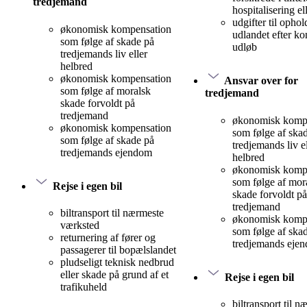
tredjemand
hospitalisering el
udgifter til ophol
økonomisk kompensation
udlandet efter ko
som følge af skade på
udløb
tredjemands liv eller
helbred
økonomisk kompensation
Ansvar over for
som følge af moralsk
tredjemand
skade forvoldt på
tredjemand
økonomisk komp
økonomisk kompensation
som følge af ska
som følge af skade på
tredjemands liv el
tredjemands ejendom
helbred
økonomisk komp
som følge af mor
Rejse i egen bil
skade forvoldt på
tredjemand
biltransport til nærmeste
økonomisk komp
værksted
som følge af ska
returnering af fører og
tredjemands eje
passagerer til bopælslandet
pludseligt teknisk nedbrud
eller skade på grund af et
Rejse i egen bil
trafikuheld
biltransport til n