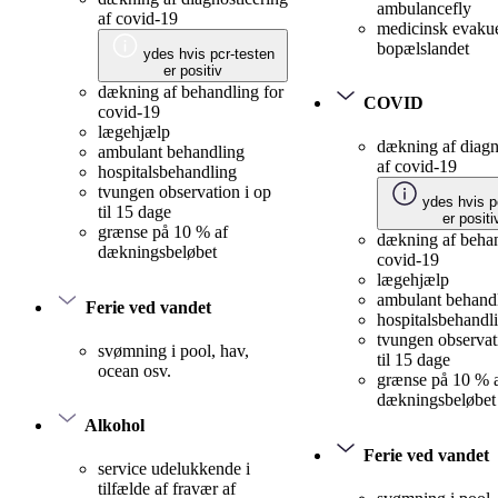
ambulancefly
af covid-19
medicinsk evakue
bopælslandet
ydes hvis pcr-testen
er positiv
dækning af behandling for
COVID
covid-19
lægehjælp
dækning af diagn
ambulant behandling
af covid-19
hospitalsbehandling
tvungen observation i op
ydes hvis p
til 15 dage
er positi
grænse på 10 % af
dækning af behan
dækningsbeløbet
covid-19
lægehjælp
ambulant behand
Ferie ved vandet
hospitalsbehandl
tvungen observat
svømning i pool, hav,
til 15 dage
ocean osv.
grænse på 10 % 
dækningsbeløbet
Alkohol
Ferie ved vandet
service udelukkende i
tilfælde af fravær af