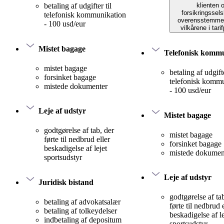
klienten 
betaling af udgifter til
forsikringssels
telefonisk kommunikation
overensstemme
- 100 usd/eur
vilkårene i tari
Mistet bagage
Telefonisk komm
mistet bagage
betaling af udgifte
forsinket bagage
telefonisk komm
mistede dokumenter
- 100 usd/eur
Leje af udstyr
Mistet bagage
godtgørelse af tab, der
mistet bagage
førte til nedbrud eller
forsinket bagage
beskadigelse af lejet
mistede dokumen
sportsudstyr
Leje af udstyr
Juridisk bistand
godtgørelse af ta
betaling af advokatsalær
førte til nedbrud 
betaling af tolkeydelser
beskadigelse af le
indbetaling af depositum
sportsudstyr