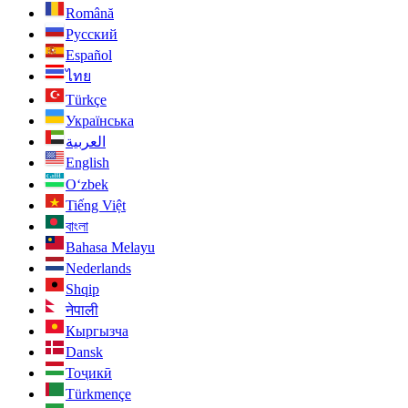
Română
Русский
Español
ไทย
Türkçe
Українська
العربية
English
O‘zbek
Tiếng Việt
বাংলা
Bahasa Melayu
Nederlands
Shqip
नेपाली
Кыргызча
Dansk
Тоҷикӣ
Türkmençe