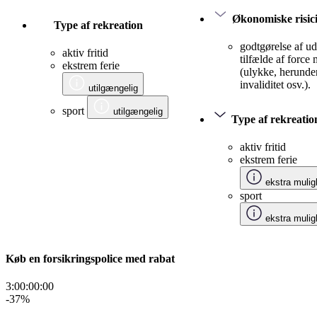
Økonomiske risic
Type af rekreation
godtgørelse af udg
aktiv fritid
tilfælde af force
ekstrem ferie
(ulykke, herunde
invaliditet osv.).
utilgængelig
sport
utilgængelig
Type af rekreatio
aktiv fritid
ekstrem ferie
ekstra mulig
sport
ekstra mulig
Køb en forsikringspolice med rabat
3:00:00
:
00
-37
%