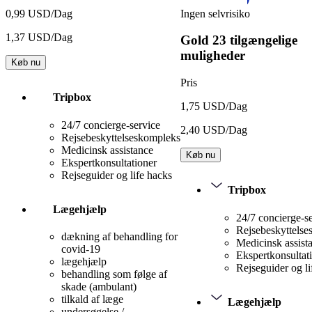
Ingen selvrisiko
0,99 USD/Dag
1,37 USD/Dag
Gold
23 tilgængelige
muligheder
Køb nu
Pris
Tripbox
1,75 USD/Dag
24/7 concierge-service
2,40 USD/Dag
Rejsebeskyttelseskompleks
Medicinsk assistance
Køb nu
Ekspertkonsultationer
Rejseguider og life hacks
Tripbox
Lægehjælp
24/7 concierge-s
Rejsebeskyttels
dækning af behandling for
Medicinsk assist
covid-19
Ekspertkonsultat
lægehjælp
Rejseguider og li
behandling som følge af
skade (ambulant)
tilkald af læge
Lægehjælp
undersøgelse /