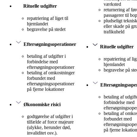
værksted
Rituelle udgifter
returnering af før
passagerer til bo
repatriering af liget til
pludseligt teknis
hjemlandet
eller skade på gr
begravelse på stedet
trafikuheld
Eftersøgningsoperationer
Rituelle udgifter
betaling af udgifter i
repatriering af lige
forbindelse med
hjemlandet
eftersøgningsoperationer
begravelse på ste
betaling af omkostninger
forbundet med
eftersøgningsoperationer
Eftersøgningsope
på fjerne lokationer
betaling af udgift
forbindelse med
Økonomiske risici
eftersøgningsope
betaling af omko
godtgørelse af udgifter i
forbundet med
tilfælde af force majeure
eftersøgningsope
(ulykke, herunder død,
på fjerne lokatio
invaliditet osv.).