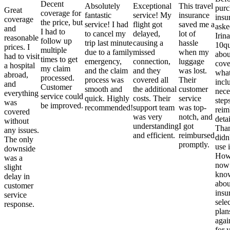
Decent
Absolutely
Exceptional
This travel
purc
Great
coverage for
fantastic
service! My
insurance
insu
coverage
the price, but
service! I had
flight got
saved me a
aske
and
I had to
to cancel my
delayed,
lot of
Irina
reasonable
follow up
trip last minute
causing a
hassle
10qu
prices. I
multiple
due to a family
missed
when my
abou
had to visit
times to get
emergency,
connection,
luggage
cove
a hospital
my claim
and the claim
and they
was lost.
what
abroad,
processed.
process was
covered all
Their
incl
and
Customer
smooth and
the additional
customer
nece
everything
service could
quick. Highly
costs. Their
service
step
was
be improved.
recommended!
support team
was top-
reim
covered
was very
notch, and
detai
without
understanding
I got
Than
any issues.
and efficient.
reimbursed
didn
The only
promptly.
use i
downside
Howe
was a
now
slight
kno
delay in
abou
customer
insu
service
sele
response.
plan
again
for 