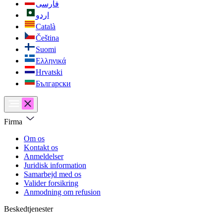
فارسی
اردو
Català
Čeština
Suomi
Ελληνικά
Hrvatski
Български
Firma
Om os
Kontakt os
Anmeldelser
Juridisk information
Samarbejd med os
Valider forsikring
Anmodning om refusion
Beskedtjenester