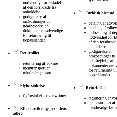
nødvendigt for løsladelse
af den forsikrede fra
anholdelse
Juridisk bistand
godtgørelse af
omkostninger til
betaling af advok
udarbejdelse af
betaling af tolke
dokumenter nødvendige
indbetaling af d
for returnering til
nødvendigt for lø
bopælslandet
af den forsikrede 
anholdelse
godtgørelse af
Returbillet
omkostninger til
udarbejdelse af
returnering af voksne
dokumenter nød
hjemtransport af
for returnering til
mindreårige børn
bopælslandet
Flyforsinkelse
Returbillet
flyforsinkelse over 4 timer
returnering af vo
hjemtransport af
mindreårige børn
Efter forsikringsperiodens
udløb