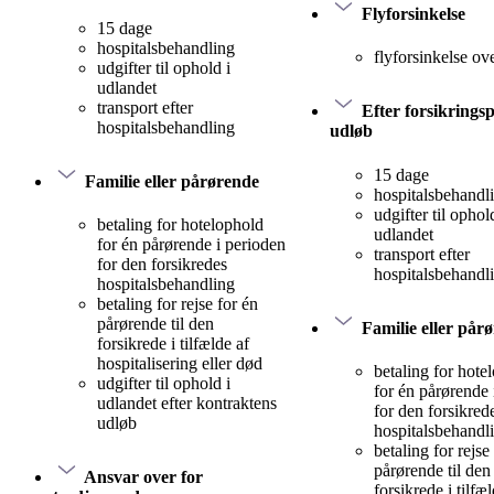
Flyforsinkelse
15 dage
hospitalsbehandling
flyforsinkelse ov
udgifter til ophold i
udlandet
transport efter
Efter forsikrings
hospitalsbehandling
udløb
15 dage
Familie eller pårørende
hospitalsbehandl
udgifter til ophol
betaling for hotelophold
udlandet
for én pårørende i perioden
transport efter
for den forsikredes
hospitalsbehandl
hospitalsbehandling
betaling for rejse for én
pårørende til den
Familie eller pår
forsikrede i tilfælde af
hospitalisering eller død
betaling for hote
udgifter til ophold i
for én pårørende 
udlandet efter kontraktens
for den forsikred
udløb
hospitalsbehandl
betaling for rejse
pårørende til den
Ansvar over for
forsikrede i tilfæ