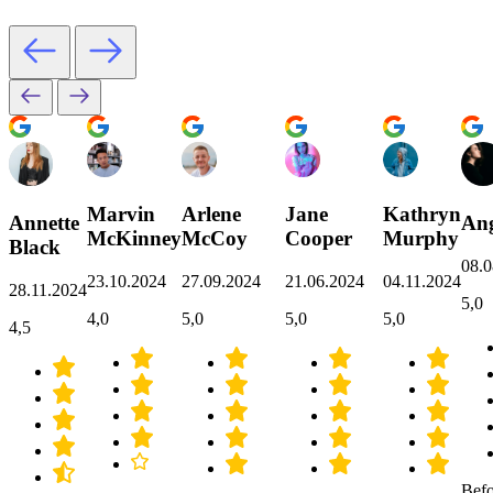
Marvin
Arlene
Jane
Kathryn
Annette
Ang
McKinney
McCoy
Cooper
Murphy
Black
08.0
23.10.2024
27.09.2024
21.06.2024
04.11.2024
28.11.2024
5,0
4,0
5,0
5,0
5,0
4,5
Befo