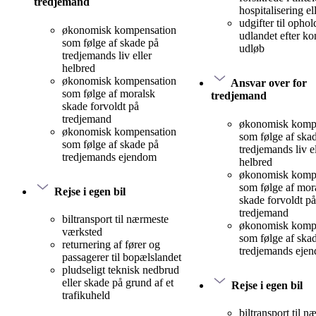
tredjemand
hospitalisering el
udgifter til ophol
økonomisk kompensation
udlandet efter ko
som følge af skade på
udløb
tredjemands liv eller
helbred
økonomisk kompensation
Ansvar over for
som følge af moralsk
tredjemand
skade forvoldt på
tredjemand
økonomisk komp
økonomisk kompensation
som følge af ska
som følge af skade på
tredjemands liv el
tredjemands ejendom
helbred
økonomisk komp
som følge af mor
Rejse i egen bil
skade forvoldt på
tredjemand
biltransport til nærmeste
økonomisk komp
værksted
som følge af ska
returnering af fører og
tredjemands eje
passagerer til bopælslandet
pludseligt teknisk nedbrud
eller skade på grund af et
Rejse i egen bil
trafikuheld
biltransport til n