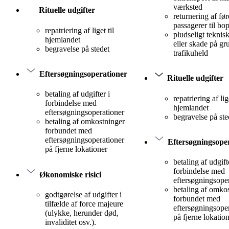
værksted
Rituelle udgifter
returnering af før
passagerer til bo
repatriering af liget til
pludseligt teknis
hjemlandet
eller skade på gr
begravelse på stedet
trafikuheld
Eftersøgningsoperationer
Rituelle udgifter
betaling af udgifter i
repatriering af lige
forbindelse med
hjemlandet
eftersøgningsoperationer
begravelse på ste
betaling af omkostninger
forbundet med
eftersøgningsoperationer
Eftersøgningsope
på fjerne lokationer
betaling af udgift
forbindelse med
Økonomiske risici
eftersøgningsope
betaling af omko
godtgørelse af udgifter i
forbundet med
tilfælde af force majeure
eftersøgningsope
(ulykke, herunder død,
på fjerne lokatio
invaliditet osv.).