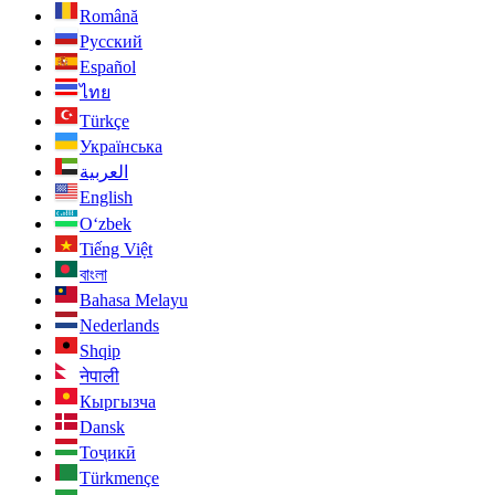
Română
Русский
Español
ไทย
Türkçe
Українська
العربية
English
O‘zbek
Tiếng Việt
বাংলা
Bahasa Melayu
Nederlands
Shqip
नेपाली
Кыргызча
Dansk
Тоҷикӣ
Türkmençe