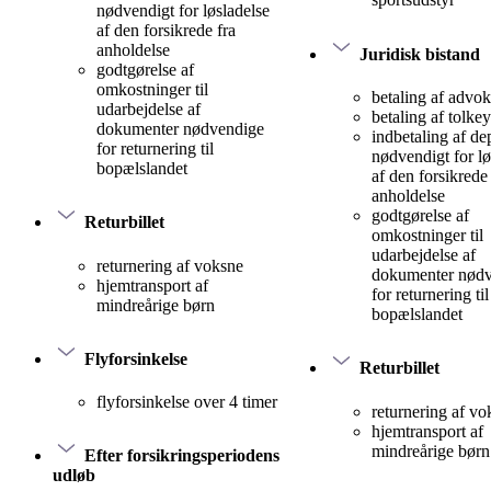
nødvendigt for løsladelse
af den forsikrede fra
anholdelse
Juridisk bistand
godtgørelse af
omkostninger til
betaling af advok
udarbejdelse af
betaling af tolke
dokumenter nødvendige
indbetaling af d
for returnering til
nødvendigt for lø
bopælslandet
af den forsikrede 
anholdelse
godtgørelse af
Returbillet
omkostninger til
udarbejdelse af
returnering af voksne
dokumenter nød
hjemtransport af
for returnering til
mindreårige børn
bopælslandet
Flyforsinkelse
Returbillet
flyforsinkelse over 4 timer
returnering af vo
hjemtransport af
mindreårige børn
Efter forsikringsperiodens
udløb