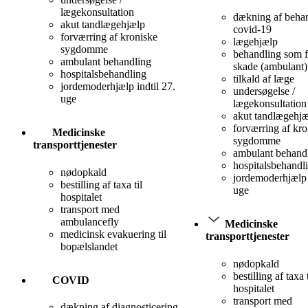
lægekonsultation
dækning af behan
akut tandlægehjælp
covid-19
forværring af kroniske
lægehjælp
sygdomme
behandling som f
ambulant behandling
skade (ambulant)
hospitalsbehandling
tilkald af læge
jordemoderhjælp indtil 27.
undersøgelse /
uge
lægekonsultation
akut tandlægehj
forværring af kro
Medicinske
sygdomme
transporttjenester
ambulant behand
hospitalsbehandl
nødopkald
jordemoderhjælp 
bestilling af taxa til
uge
hospitalet
transport med
ambulancefly
Medicinske
medicinsk evakuering til
transporttjenester
bopælslandet
nødopkald
bestilling af taxa t
COVID
hospitalet
transport med
dækning af diagnosticering