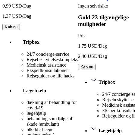
Ingen selvrisiko
0,99 USD/Dag
1,37 USD/Dag
Gold
23 tilgængelige
muligheder
Køb nu
Pris
Tripbox
1,75 USD/Dag
24/7 concierge-service
2,40 USD/Dag
Rejsebeskyttelseskompleks
Medicinsk assistance
Køb nu
Ekspertkonsultationer
Rejseguider og life hacks
Tripbox
Lægehjælp
24/7 concierge-s
Rejsebeskyttels
dækning af behandling for
Medicinsk assist
covid-19
Ekspertkonsultat
lægehjælp
Rejseguider og li
behandling som følge af
skade (ambulant)
tilkald af læge
Lægehjælp
undersøgelse /