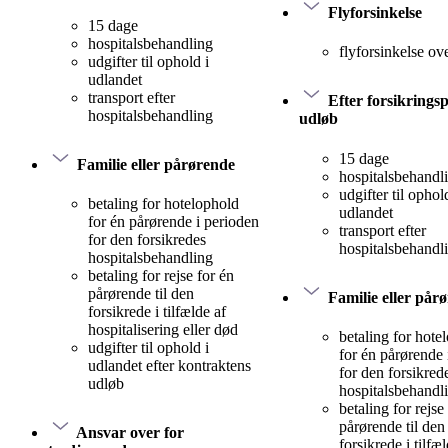
Flyforsinkelse
15 dage
hospitalsbehandling
flyforsinkelse ov
udgifter til ophold i
udlandet
transport efter
Efter forsikrings
hospitalsbehandling
udløb
15 dage
Familie eller pårørende
hospitalsbehandl
udgifter til ophol
betaling for hotelophold
udlandet
for én pårørende i perioden
transport efter
for den forsikredes
hospitalsbehandl
hospitalsbehandling
betaling for rejse for én
pårørende til den
Familie eller pår
forsikrede i tilfælde af
hospitalisering eller død
betaling for hote
udgifter til ophold i
for én pårørende 
udlandet efter kontraktens
for den forsikred
udløb
hospitalsbehandl
betaling for rejse
pårørende til den
Ansvar over for
forsikrede i tilfæ