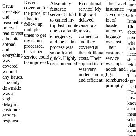
Decent
Absolutely
Exceptional
This travel
purc
Great
coverage for
fantastic
service! My
insurance
insu
coverage
the price, but
service! I had
flight got
saved me a
aske
and
I had to
to cancel my
delayed,
lot of
Irina
reasonable
follow up
trip last minute
causing a
hassle
10qu
prices. I
multiple
due to a family
missed
when my
abou
had to visit
times to get
emergency,
connection,
luggage
cove
a hospital
my claim
and the claim
and they
was lost.
what
abroad,
processed.
process was
covered all
Their
incl
and
Customer
smooth and
the additional
customer
nece
everything
service could
quick. Highly
costs. Their
service
step
was
be improved.
recommended!
support team
was top-
reim
covered
was very
notch, and
detai
without
understanding
I got
Than
any issues.
and efficient.
reimbursed
didn
The only
promptly.
use i
downside
Howe
was a
now
slight
kno
delay in
abou
customer
insu
service
sele
response.
plan
again
for 