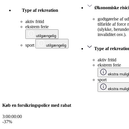
Økonomiske risic
Type af rekreation
godtgørelse af udg
aktiv fritid
tilfælde af force
ekstrem ferie
(ulykke, herunde
invaliditet osv.).
utilgængelig
sport
utilgængelig
Type af rekreatio
aktiv fritid
ekstrem ferie
ekstra mulig
sport
ekstra mulig
Køb en forsikringspolice med rabat
3:00:00
:
00
-37
%