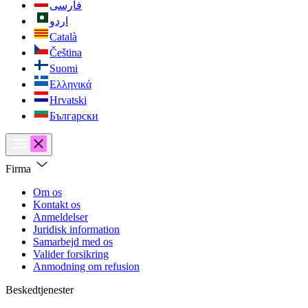
فارسی
اردو
Català
Čeština
Suomi
Ελληνικά
Hrvatski
Български
Firma
Om os
Kontakt os
Anmeldelser
Juridisk information
Samarbejd med os
Valider forsikring
Anmodning om refusion
Beskedtjenester