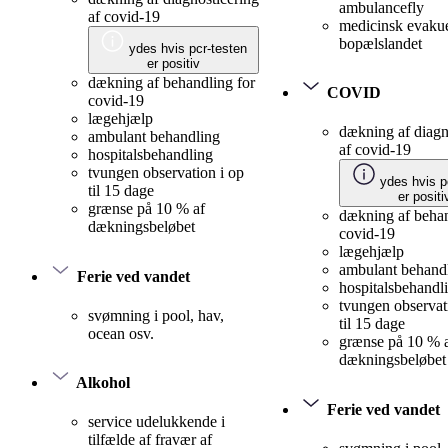
ambulancefly
af covid-19
medicinsk evakue
bopælslandet
ydes hvis pcr-testen
er positiv
dækning af behandling for
COVID
covid-19
lægehjælp
dækning af diagn
ambulant behandling
af covid-19
hospitalsbehandling
tvungen observation i op
ydes hvis p
til 15 dage
er positi
grænse på 10 % af
dækning af behan
dækningsbeløbet
covid-19
lægehjælp
ambulant behand
Ferie ved vandet
hospitalsbehandl
tvungen observat
svømning i pool, hav,
til 15 dage
ocean osv.
grænse på 10 % 
dækningsbeløbet
Alkohol
Ferie ved vandet
service udelukkende i
tilfælde af fravær af