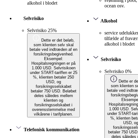
svømning i pool,
alkohol i blodet
ocean osv.
Selvrisiko
Alkohol
Selvrisiko 25%
service udelukke
tilfælde af fravær
Dette er det beløb,
alkohol i blodet
som klienten selv skal
betale ved indtræden af en
forsikringsbegivenhed.
Eksempel:
Selvrisiko
Hospitalsregningen er på
1.000 USD. Selvrisikoen
Selvrisiko 0%
under START-tariffen er 25
%, klienten betaler 250
Dette er de
USD, og
som klienten s
forsikringsselskabet
betale ved indtr
betaler 750 USD. Beløbet
forsikringsbeg
deles således mellem
Eksempe
klienten og
Hospitalsregnin
forsikringsselskabet i
1.000 USD. Selv
overensstemmelse med
under START-tari
vilkårene i tarifplanen.
%, klienten bet
USD, o
forsikringssel
Telefonisk kommunikation
betaler 750 USD
deles således