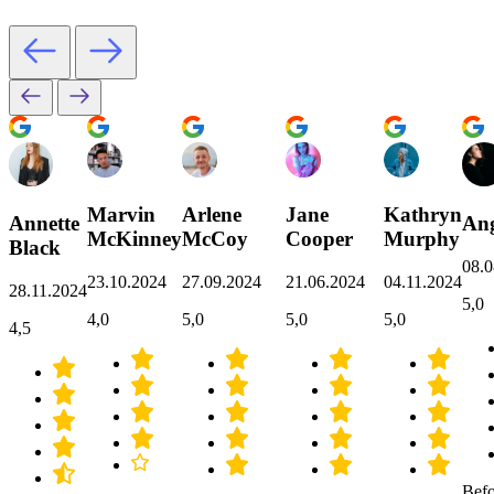
Marvin
Arlene
Jane
Kathryn
Annette
Ang
McKinney
McCoy
Cooper
Murphy
Black
08.0
23.10.2024
27.09.2024
21.06.2024
04.11.2024
28.11.2024
5,0
4,0
5,0
5,0
5,0
4,5
Befo