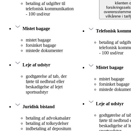
klienten 
betaling af udgifter til
forsikringssels
telefonisk kommunikation
overensstemme
- 100 usd/eur
vilkårene i tari
Mistet bagage
Telefonisk komm
mistet bagage
betaling af udgifte
forsinket bagage
telefonisk komm
mistede dokumenter
- 100 usd/eur
Leje af udstyr
Mistet bagage
godtgørelse af tab, der
mistet bagage
førte til nedbrud eller
forsinket bagage
beskadigelse af lejet
mistede dokumen
sportsudstyr
Leje af udstyr
Juridisk bistand
godtgørelse af ta
betaling af advokatsalær
førte til nedbrud 
betaling af tolkeydelser
beskadigelse af le
indbetaling af depositum
sportsudstyr