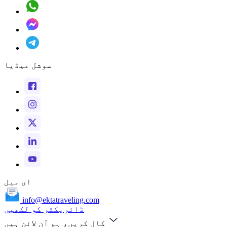
سوشل میڈیا
ای میل
info@ektatraveling.com
ڈائریکٹر کو لکھیں
کال کریں، ہم آن لائن ہیں