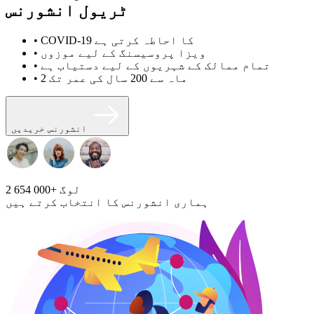
ٹریول انشورنس
• COVID-19 کا احاطہ کرتی ہے
• ویزا پروسیسنگ کے لیے موزوں
• تمام ممالک کے شہریوں کے لیے دستیاب ہے
• 2 ماہ سے 200 سال کی عمر تک
انشورنس خریدیں
لوگ
2 654 000+
ہماری انشورنس کا انتخاب کرتے ہیں