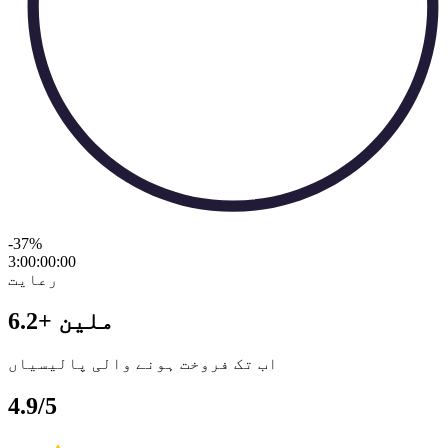
-37
%
3:00:00
:
00
رعایت
6.2+ ملین
اب تک فروخت ہونے والی پالیسیاں
4.9/5