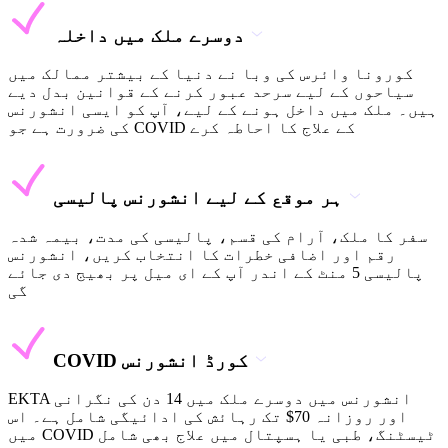
دوسرے ملک میں داخلہ
کورونا وائرس کی وبا نے دنیا کے بیشتر ممالک میں
سیاحوں کے لیے سرحد عبور کرنے کے قوانین بدل دیے
ہیں۔ ملک میں داخل ہونے کے لیے، آپ کو ایسی انشورنس
کی ضرورت ہے جو COVID کے علاج کا احاطہ کرے
ہر موقع کے لیے انشورنس پالیسی
سفر کا ملک، آرام کی قسم، پالیسی کی مدت، بیمہ شدہ
رقم اور اضافی خطرات کا انتخاب کریں، انشورنس
پالیسی 5 منٹ کے اندر آپ کے ای میل پر بھیج دی جائے
گی
COVID کورڈ انشورنس
EKTA انشورنس میں دوسرے ملک میں 14 دن کی نگرانی
اور روزانہ 70$ تک رہائش کی ادائیگی شامل ہے۔ اس
میں COVID ٹیسٹنگ، طبی یا ہسپتال میں علاج بھی شامل