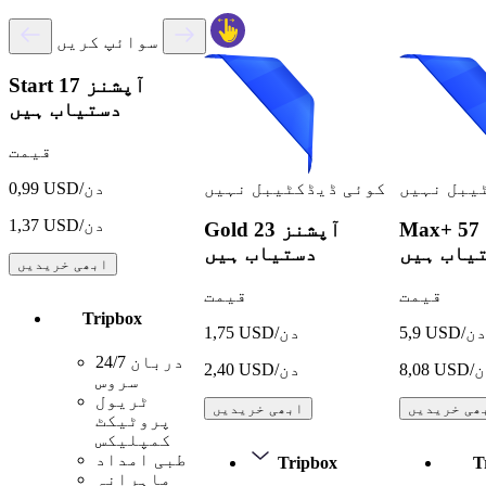
سوائپ کریں
17 آپشنز
Start
دستیاب ہیں
قیمت
یبل نہیں
کوئی ڈیڈکٹیبل نہیں
0,99 USD/دن
1,37 USD/دن
57 آپشنز
Max+
23 آپشنز
Gold
یاب ہیں
دستیاب ہیں
ابھی خریدیں
قیمت
قیمت
Tripbox
5, USD/دن
1,75 USD/دن
24/7 دربان
USD/دن
2,40 USD/دن
سروس
ٹریول
ھی خریدیں
ابھی خریدیں
پروٹیکٹ
کمپلیکس
طبی امداد
Tripbox
T
ماہرانہ