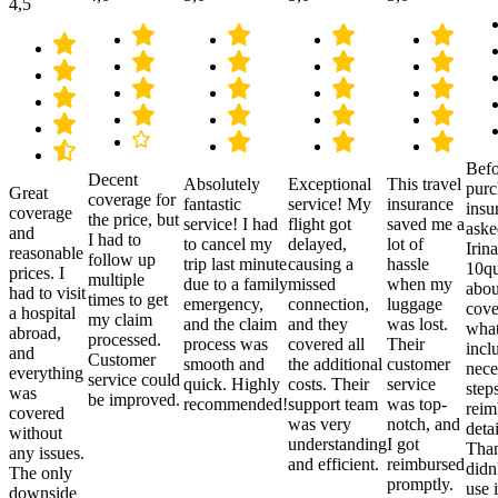
4,5
Befo
Decent
Absolutely
Exceptional
This travel
purc
Great
coverage for
fantastic
service! My
insurance
insu
coverage
the price, but
service! I had
flight got
saved me a
aske
and
I had to
to cancel my
delayed,
lot of
Irina
reasonable
follow up
trip last minute
causing a
hassle
10qu
prices. I
multiple
due to a family
missed
when my
abou
had to visit
times to get
emergency,
connection,
luggage
cove
a hospital
my claim
and the claim
and they
was lost.
what
abroad,
processed.
process was
covered all
Their
incl
and
Customer
smooth and
the additional
customer
nece
everything
service could
quick. Highly
costs. Their
service
step
was
be improved.
recommended!
support team
was top-
reim
covered
was very
notch, and
detai
without
understanding
I got
Than
any issues.
and efficient.
reimbursed
didn
The only
promptly.
use i
downside