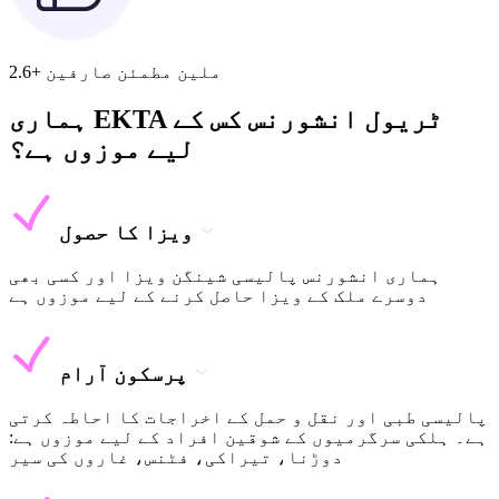
2.6+ ملین مطمئن صارفین
ہماری EKTA ٹریول انشورنس کس کے
لیے موزوں ہے؟
ویزا کا حصول
ہماری انشورنس پالیسی شینگن ویزا اور کسی بھی
دوسرے ملک کے ویزا حاصل کرنے کے لیے موزوں ہے
پرسکون آرام
پالیسی طبی اور نقل و حمل کے اخراجات کا احاطہ کرتی
ہے۔ ہلکی سرگرمیوں کے شوقین افراد کے لیے موزوں ہے:
دوڑنا، تیراکی، فٹنس، غاروں کی سیر