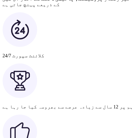
کے ذریعے پہنچ جاتی ہے
کلائنٹ سپورٹ 24/7
ہم پر 12 سال سے زیادہ عرصے سے بھروسہ کیا جا رہا ہے