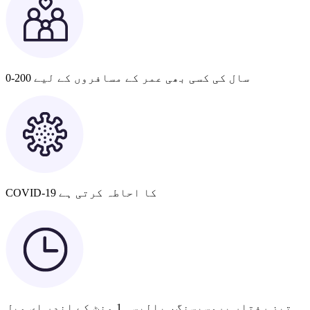
0-200 سال کی کسی بھی عمر کے مسافروں کے لیے
COVID-19 کا احاطہ کرتی ہے
تیز رفتار پروسیسنگ، پالیسی 1 منٹ کے اندر ای میل