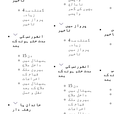
تاخیر
نابالغ
بچوں کی گھر
4 گھنٹے سے
واپسی
زیادہ
پرواز میں
تاخیر
پرواز میں
ں
تاخیر
اخیر
انشورنس کی
4 گھنٹے سے
مدت ختم ہونے کے
زیادہ
بعد
پرواز میں
تاخیر
15 دن
ہسپتال میں
داخل علاج
انشورنس کی
بیرون ملک
ی
مدت ختم ہونے کے
قیام کے
ے کے
بعد
اخراجات
بعد
ہسپتال میں
15 دن
علاج کے بعد
ہسپتال میں
نقل و حمل
داخل علاج
بیرون ملک
قیام کے
خاندان یا
اخراجات
رشتہ دار
ہسپتال میں