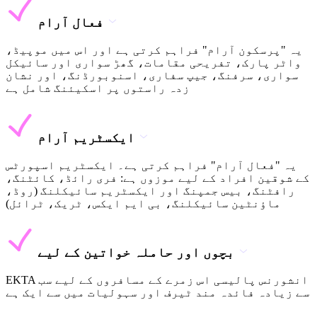
فعال آرام
یہ "پرسکون آرام" فراہم کرتی ہے اور اس میں موپیڈ،
واٹر پارک، تفریحی مقامات، گھڑ سواری اور سائیکل
سواری، سرفنگ، جیپ سفاری، اسنوبورڈنگ، اور نشان
زدہ راستوں پر اسکیئنگ شامل ہے
ایکسٹریم آرام
یہ "فعال آرام" فراہم کرتی ہے۔ ایکسٹریم اسپورٹس
کے شوقین افراد کے لیے موزوں ہے: فری رائڈ، کائٹنگ،
رافٹنگ، بیس جمپنگ اور ایکسٹریم سائیکلنگ (روڈ،
ماؤنٹین سائیکلنگ، بی ایم ایکس، ٹریک، ٹرائل)
بچوں اور حاملہ خواتین کے لیے
EKTA انشورنس پالیسی اس زمرے کے مسافروں کے لیے سب
سے زیادہ فائدہ مند ٹیرف اور سہولیات میں سے ایک ہے