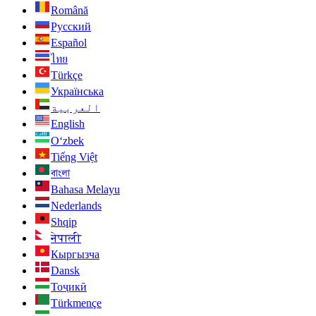
Română
Русский
Español
ไทย
Türkçe
Українська
العربية
English
O‘zbek
Tiếng Việt
বাংলা
Bahasa Melayu
Nederlands
Shqip
नेपाली
Кыргызча
Dansk
Тоҷикӣ
Türkmençe