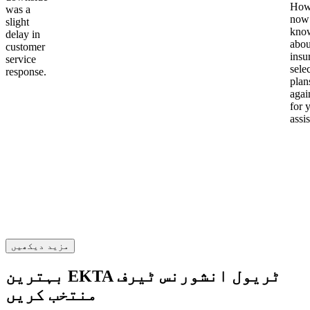
Howe
was a
now
slight
kno
delay in
abou
customer
insu
service
sele
response.
plan
again
for 
assi
مزید دیکھیں
بہترین EKTA ٹریول انشورنس ٹیرف
منتخب کریں