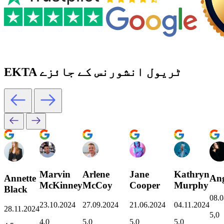
EKTA ٹریول انشورنس کے جائزے
Marvin
Arlene
Jane
Kathryn
Annette
Ang
McKinney
McCoy
Cooper
Murphy
Black
08.0
23.10.2024
27.09.2024
21.06.2024
04.11.2024
28.11.2024
5,0
4,0
5,0
5,0
5,0