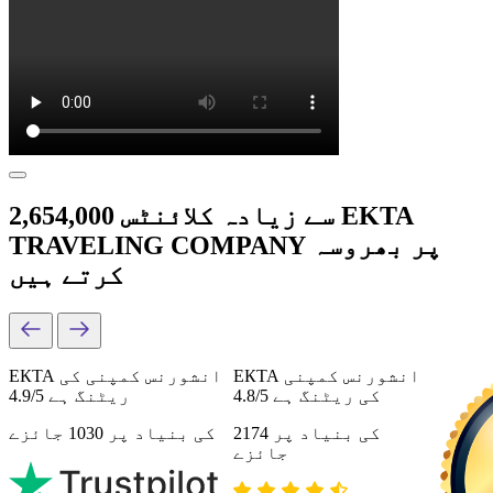
2,654,000 سے زیادہ کلائنٹس EKTA
TRAVELING COMPANY پر بھروسہ
کرتے ہیں
ЕКТА انشورنس کمپنی
ЕКТА انشورنس کمپنی کی
کی ریٹنگ ہے 4.8/5
ریٹنگ ہے 4.9/5
کی بنیاد پر 2174
کی بنیاد پر 1030 جائزے
جائزے