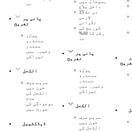
ہسپتال میں
حد
داخل علاج
15 دن تک
لازمی
پانی پر
نگرانی
تفریح
کوریج کی
رقم کا 10%
پول،
حد
سمندر،
سمندر
وغیرہ میں
پانی پر
تیراکی
ر
تفریح
فریح
پول،
الکحل
سمندر،
سمندر
سروس صرف
وغیرہ میں
خون میں
تیراکی
الکحل کی
عدم
موجودگی کی
الکحل
صورت میں
ل
سروس صرف
خون میں
ڈیڈکٹیبل
الکحل کی