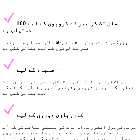
ہے
100 سال تک کی عمر کے گروپوں کے لیے
دستیاب ہے
بزرگوں کی ٹریول انشورنس 60 سال اور اس سے زیادہ
عمر کے لوگوں کے لیے بنائی گئی ہے
طلباء کے لیے
بین الاقوامی طلباء کی میڈیکل انشورنس بیرون ملک
تعلیم کے دوران ضروری بنیادی کوریج فراہم کرنے کے
لیے بنائی گئی ہے
کاروباری دوروں کے لیے
بزنس ٹریول انشورنس اس بات کو یقینی بنائے گی کہ آپ
اپنے کاروباری دورے کے دوران حادثات، بیماری،
پرواز کی منسوخی اور مزید بہت کچھ کے لیے کورڈ ہیں