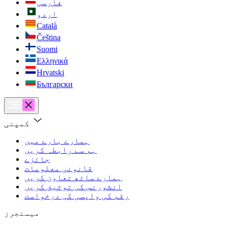
فارسی
اردو
Català
Čeština
Suomi
Ελληνικά
Hrvatski
Български
کمپنی
ہمارے بارے میں
ہم سے رابطہ کریں
جائزے
قانونی معلومات
ہمارے ساتھ تعاون کریں
انشورنس کی توثیق کریں
رقم کی واپسی کی درخواست
میسنجرز