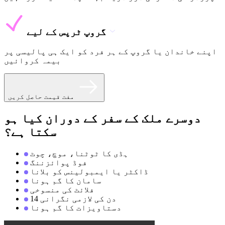
گروپ ٹرپس کے لیے
اپنے خاندان یا گروپ کے ہر فرد کو ایک ہی پالیسی پر
بیمہ کروائیں
مفت قیمت حاصل کریں
دوسرے ملک کے سفر کے دوران کیا ہو
سکتا ہے؟
ہڈی کا ٹوٹنا، موچ، چوٹ
فوڈ پوائزننگ
ڈاکٹر یا ایمبولینس کو بلانا
سامان کا گم ہونا
فلائٹ کی منسوخی
14 دن کی لازمی نگرانی
دستاویزات کا گم ہونا