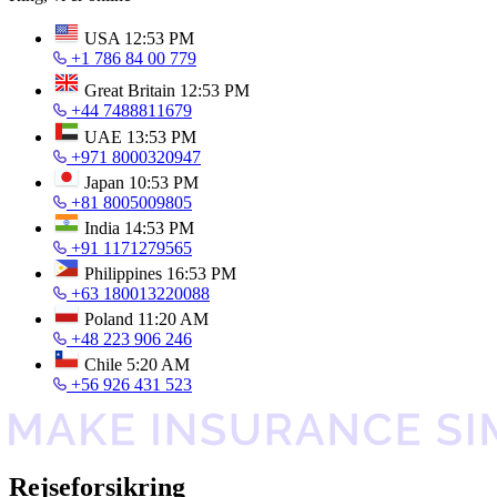
USA
12:53 PM
+1 786 84 00 779
Great Britain
12:53 PM
+44 7488811679
UAE
13:53 PM
+971 8000320947
Japan
10:53 PM
+81 8005009805
India
14:53 PM
+91 1171279565
Philippines
16:53 PM
+63 180013220088
Poland
11:20 AM
+48 223 906 246
Chile
5:20 AM
+56 926 431 523
Rejseforsikring