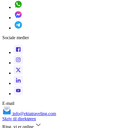
Sociale medier
E-mail
info@ektatraveling.com
Skriv til direktøren
Ring, vi er online