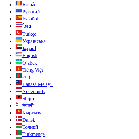
Română
Русский
Español
ไทย
Türkçe
Українська
العربية
English
O‘zbek
Tiếng Việt
বাংলা
Bahasa Melayu
Nederlands
Shqip
नेपाली
Кыргызча
Dansk
Тоҷикӣ
Türkmençe