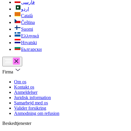
فارسی
اردو
Català
Čeština
Suomi
Ελληνικά
Hrvatski
Български
Firma
Om os
Kontakt os
Anmeldelser
Juridisk information
Samarbejd med os
Valider forsikring
Anmodning om refusion
Beskedtjenester