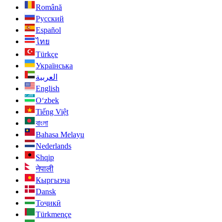
Română
Русский
Español
ไทย
Türkçe
Українська
العربية
English
O‘zbek
Tiếng Việt
বাংলা
Bahasa Melayu
Nederlands
Shqip
नेपाली
Кыргызча
Dansk
Тоҷикӣ
Türkmençe