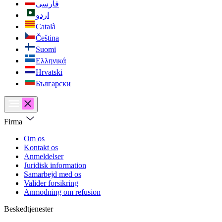
فارسی
اردو
Català
Čeština
Suomi
Ελληνικά
Hrvatski
Български
Firma
Om os
Kontakt os
Anmeldelser
Juridisk information
Samarbejd med os
Valider forsikring
Anmodning om refusion
Beskedtjenester