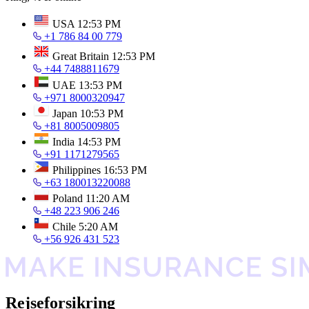
USA
12:53 PM
+1 786 84 00 779
Great Britain
12:53 PM
+44 7488811679
UAE
13:53 PM
+971 8000320947
Japan
10:53 PM
+81 8005009805
India
14:53 PM
+91 1171279565
Philippines
16:53 PM
+63 180013220088
Poland
11:20 AM
+48 223 906 246
Chile
5:20 AM
+56 926 431 523
Rejseforsikring