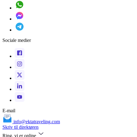
Sociale medier
E-mail
info@ektatraveling.com
Skriv til direktøren
Ring, vi er online