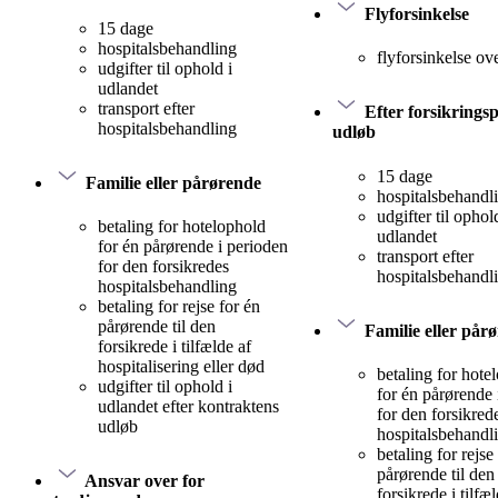
Flyforsinkelse
15 dage
hospitalsbehandling
flyforsinkelse ov
udgifter til ophold i
udlandet
transport efter
Efter forsikrings
hospitalsbehandling
udløb
15 dage
Familie eller pårørende
hospitalsbehandl
udgifter til ophol
betaling for hotelophold
udlandet
for én pårørende i perioden
transport efter
for den forsikredes
hospitalsbehandl
hospitalsbehandling
betaling for rejse for én
pårørende til den
Familie eller pår
forsikrede i tilfælde af
hospitalisering eller død
betaling for hote
udgifter til ophold i
for én pårørende 
udlandet efter kontraktens
for den forsikred
udløb
hospitalsbehandl
betaling for rejse
pårørende til den
Ansvar over for
forsikrede i tilfæ