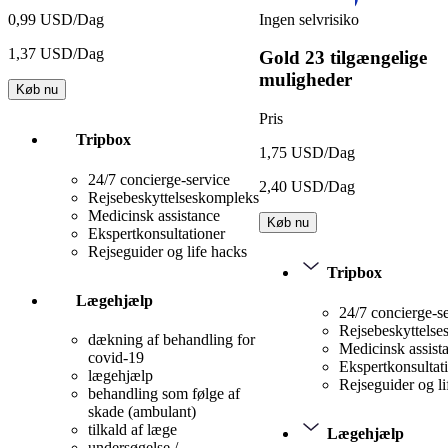
Ingen selvrisiko
0,99 USD/Dag
1,37 USD/Dag
Gold
23 tilgængelige
muligheder
Køb nu
Pris
Tripbox
1,75 USD/Dag
24/7 concierge-service
2,40 USD/Dag
Rejsebeskyttelseskompleks
Medicinsk assistance
Køb nu
Ekspertkonsultationer
Rejseguider og life hacks
Tripbox
Lægehjælp
24/7 concierge-s
Rejsebeskyttels
dækning af behandling for
Medicinsk assist
covid-19
Ekspertkonsultat
lægehjælp
Rejseguider og li
behandling som følge af
skade (ambulant)
tilkald af læge
Lægehjælp
undersøgelse /