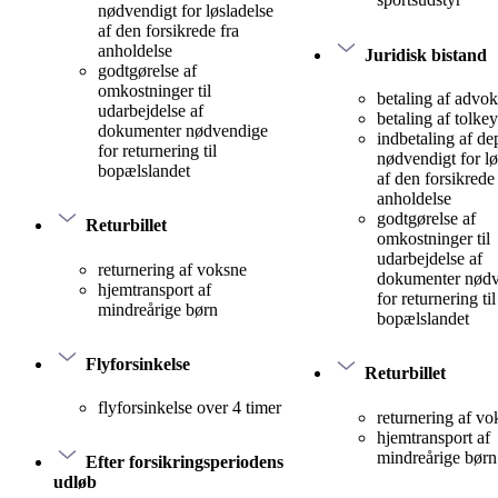
nødvendigt for løsladelse
af den forsikrede fra
anholdelse
Juridisk bistand
godtgørelse af
omkostninger til
betaling af advok
udarbejdelse af
betaling af tolke
dokumenter nødvendige
indbetaling af d
for returnering til
nødvendigt for lø
bopælslandet
af den forsikrede 
anholdelse
godtgørelse af
Returbillet
omkostninger til
udarbejdelse af
returnering af voksne
dokumenter nød
hjemtransport af
for returnering til
mindreårige børn
bopælslandet
Flyforsinkelse
Returbillet
flyforsinkelse over 4 timer
returnering af vo
hjemtransport af
mindreårige børn
Efter forsikringsperiodens
udløb