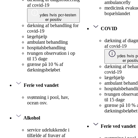
ambulancefly
af covid-19
medicinsk evakue
bopælslandet
ydes hvis pcr-testen
er positiv
dækning af behandling for
COVID
covid-19
lægehjælp
dækning af diagn
ambulant behandling
af covid-19
hospitalsbehandling
tvungen observation i op
ydes hvis p
til 15 dage
er positi
grænse på 10 % af
dækning af behan
dækningsbeløbet
covid-19
lægehjælp
ambulant behand
Ferie ved vandet
hospitalsbehandl
tvungen observat
svømning i pool, hav,
til 15 dage
ocean osv.
grænse på 10 % 
dækningsbeløbet
Alkohol
Ferie ved vandet
service udelukkende i
tilfælde af fravær af