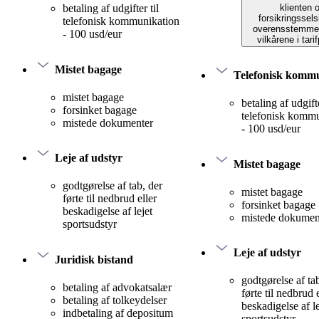
klienten 
betaling af udgifter til
forsikringssels
telefonisk kommunikation
overensstemme
- 100 usd/eur
vilkårene i tari
Mistet bagage
Telefonisk komm
mistet bagage
betaling af udgifte
forsinket bagage
telefonisk komm
mistede dokumenter
- 100 usd/eur
Leje af udstyr
Mistet bagage
godtgørelse af tab, der
mistet bagage
førte til nedbrud eller
forsinket bagage
beskadigelse af lejet
mistede dokumen
sportsudstyr
Leje af udstyr
Juridisk bistand
godtgørelse af ta
betaling af advokatsalær
førte til nedbrud 
betaling af tolkeydelser
beskadigelse af le
indbetaling af depositum
sportsudstyr