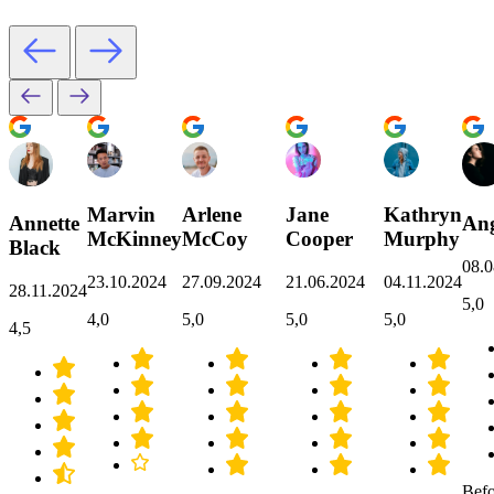
Marvin
Arlene
Jane
Kathryn
Annette
Ang
McKinney
McCoy
Cooper
Murphy
Black
08.0
23.10.2024
27.09.2024
21.06.2024
04.11.2024
28.11.2024
5,0
4,0
5,0
5,0
5,0
4,5
Befo