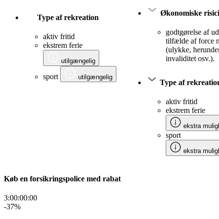
Økonomiske risic
Type af rekreation
godtgørelse af udg
aktiv fritid
tilfælde af force
ekstrem ferie
(ulykke, herunde
invaliditet osv.).
utilgængelig
sport
utilgængelig
Type af rekreatio
aktiv fritid
ekstrem ferie
ekstra mulig
sport
ekstra mulig
Køb en forsikringspolice med rabat
3:00:00
:
00
-37
%