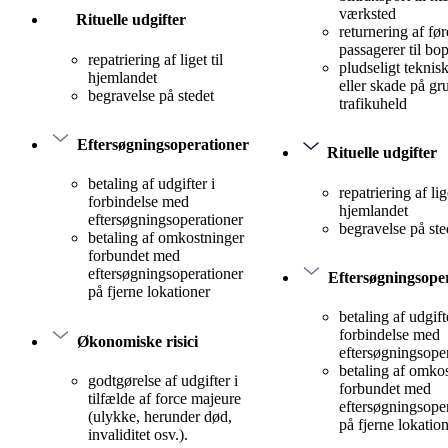
værksted
Rituelle udgifter
returnering af før
passagerer til bo
repatriering af liget til
pludseligt teknis
hjemlandet
eller skade på gr
begravelse på stedet
trafikuheld
Eftersøgningsoperationer
Rituelle udgifter
betaling af udgifter i
repatriering af lige
forbindelse med
hjemlandet
eftersøgningsoperationer
begravelse på ste
betaling af omkostninger
forbundet med
eftersøgningsoperationer
Eftersøgningsope
på fjerne lokationer
betaling af udgift
forbindelse med
Økonomiske risici
eftersøgningsope
betaling af omko
godtgørelse af udgifter i
forbundet med
tilfælde af force majeure
eftersøgningsope
(ulykke, herunder død,
på fjerne lokatio
invaliditet osv.).