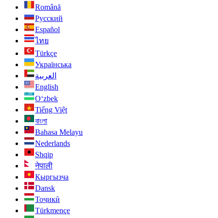
Română
Русский
Español
ไทย
Türkçe
Українська
العربية
English
O‘zbek
Tiếng Việt
বাংলা
Bahasa Melayu
Nederlands
Shqip
नेपाली
Кыргызча
Dansk
Тоҷикӣ
Türkmençe