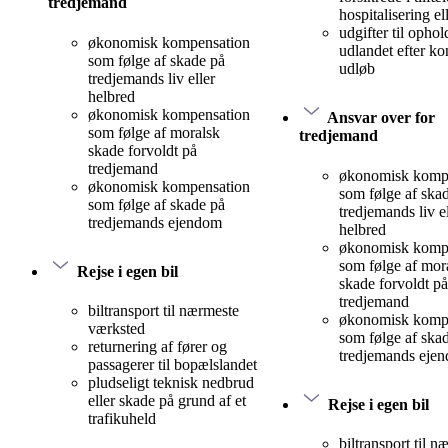
tredjemand
hospitalisering el
udgifter til ophol
økonomisk kompensation
udlandet efter ko
som følge af skade på
udløb
tredjemands liv eller
helbred
økonomisk kompensation
Ansvar over for
som følge af moralsk
tredjemand
skade forvoldt på
tredjemand
økonomisk komp
økonomisk kompensation
som følge af ska
som følge af skade på
tredjemands liv el
tredjemands ejendom
helbred
økonomisk komp
som følge af mor
Rejse i egen bil
skade forvoldt på
tredjemand
biltransport til nærmeste
økonomisk komp
værksted
som følge af ska
returnering af fører og
tredjemands eje
passagerer til bopælslandet
pludseligt teknisk nedbrud
eller skade på grund af et
Rejse i egen bil
trafikuheld
biltransport til n