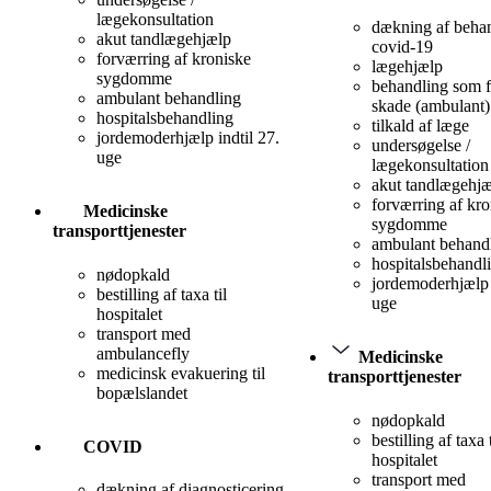
lægekonsultation
dækning af behan
akut tandlægehjælp
covid-19
forværring af kroniske
lægehjælp
sygdomme
behandling som f
ambulant behandling
skade (ambulant)
hospitalsbehandling
tilkald af læge
jordemoderhjælp indtil 27.
undersøgelse /
uge
lægekonsultation
akut tandlægehj
forværring af kro
Medicinske
sygdomme
transporttjenester
ambulant behand
hospitalsbehandl
nødopkald
jordemoderhjælp 
bestilling af taxa til
uge
hospitalet
transport med
ambulancefly
Medicinske
medicinsk evakuering til
transporttjenester
bopælslandet
nødopkald
bestilling af taxa t
COVID
hospitalet
transport med
dækning af diagnosticering