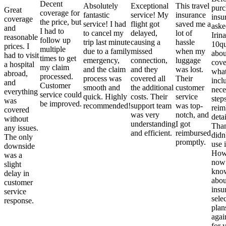
Decent
Absolutely
Exceptional
This travel
purc
Great
coverage for
fantastic
service! My
insurance
insu
coverage
the price, but
service! I had
flight got
saved me a
aske
and
I had to
to cancel my
delayed,
lot of
Irina
reasonable
follow up
trip last minute
causing a
hassle
10qu
prices. I
multiple
due to a family
missed
when my
abou
had to visit
times to get
emergency,
connection,
luggage
cove
a hospital
my claim
and the claim
and they
was lost.
what
abroad,
processed.
process was
covered all
Their
incl
and
Customer
smooth and
the additional
customer
nece
everything
service could
quick. Highly
costs. Their
service
step
was
be improved.
recommended!
support team
was top-
reim
covered
was very
notch, and
detai
without
understanding
I got
Than
any issues.
and efficient.
reimbursed
didn
The only
promptly.
use i
downside
Howe
was a
now
slight
kno
delay in
abou
customer
insu
service
sele
response.
plan
again
for 