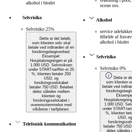
svømning i pool,
alkohol i blodet
ocean osv.
Selvrisiko
Alkohol
Selvrisiko 25%
service udelukke
tilfælde af fravær
Dette er det beløb,
alkohol i blodet
som klienten selv skal
betale ved indtræden af en
forsikringsbegivenhed.
Eksempel:
Selvrisiko
Hospitalsregningen er på
1.000 USD. Selvrisikoen
Selvrisiko 0%
under START-tariffen er 25
%, klienten betaler 250
Dette er de
USD, og
som klienten s
forsikringsselskabet
betale ved indtr
betaler 750 USD. Beløbet
forsikringsbeg
deles således mellem
Eksempe
klienten og
Hospitalsregnin
forsikringsselskabet i
1.000 USD. Selv
overensstemmelse med
under START-tari
vilkårene i tarifplanen.
%, klienten bet
USD, o
forsikringssel
Telefonisk kommunikation
betaler 750 USD
deles således