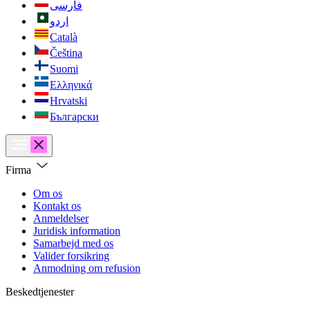
فارسی
اردو
Català
Čeština
Suomi
Ελληνικά
Hrvatski
Български
Firma
Om os
Kontakt os
Anmeldelser
Juridisk information
Samarbejd med os
Valider forsikring
Anmodning om refusion
Beskedtjenester