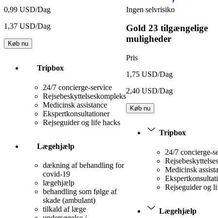
Ingen selvrisiko
0,99 USD/Dag
1,37 USD/Dag
Gold
23 tilgængelige
muligheder
Køb nu
Pris
Tripbox
1,75 USD/Dag
24/7 concierge-service
2,40 USD/Dag
Rejsebeskyttelseskompleks
Medicinsk assistance
Køb nu
Ekspertkonsultationer
Rejseguider og life hacks
Tripbox
Lægehjælp
24/7 concierge-s
Rejsebeskyttels
dækning af behandling for
Medicinsk assist
covid-19
Ekspertkonsultat
lægehjælp
Rejseguider og li
behandling som følge af
skade (ambulant)
tilkald af læge
Lægehjælp
undersøgelse /