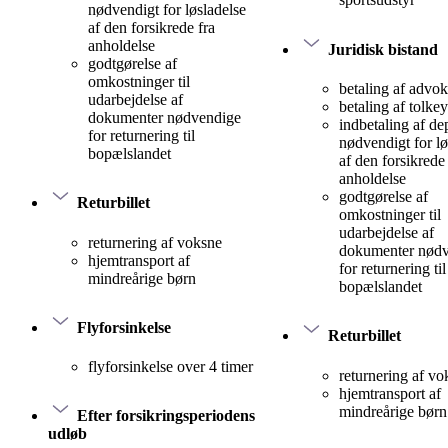
nødvendigt for løsladelse
af den forsikrede fra
anholdelse
Juridisk bistand
godtgørelse af
omkostninger til
betaling af advok
udarbejdelse af
betaling af tolke
dokumenter nødvendige
indbetaling af d
for returnering til
nødvendigt for lø
bopælslandet
af den forsikrede 
anholdelse
godtgørelse af
Returbillet
omkostninger til
udarbejdelse af
returnering af voksne
dokumenter nød
hjemtransport af
for returnering til
mindreårige børn
bopælslandet
Flyforsinkelse
Returbillet
flyforsinkelse over 4 timer
returnering af vo
hjemtransport af
mindreårige børn
Efter forsikringsperiodens
udløb