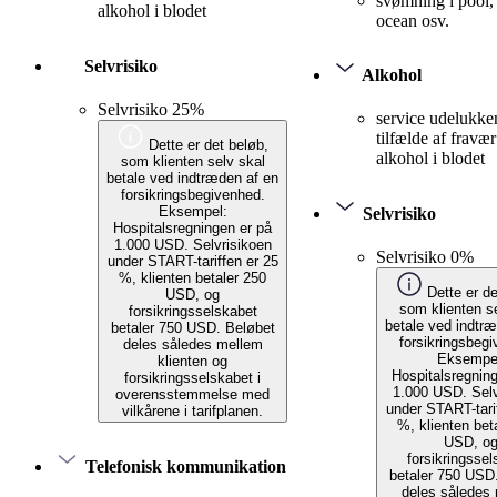
svømning i pool,
alkohol i blodet
ocean osv.
Selvrisiko
Alkohol
Selvrisiko 25%
service udelukke
tilfælde af fravær
Dette er det beløb,
alkohol i blodet
som klienten selv skal
betale ved indtræden af en
forsikringsbegivenhed.
Eksempel:
Selvrisiko
Hospitalsregningen er på
1.000 USD. Selvrisikoen
Selvrisiko 0%
under START-tariffen er 25
%, klienten betaler 250
Dette er de
USD, og
som klienten s
forsikringsselskabet
betale ved indtr
betaler 750 USD. Beløbet
forsikringsbeg
deles således mellem
Eksempe
klienten og
Hospitalsregnin
forsikringsselskabet i
1.000 USD. Selv
overensstemmelse med
under START-tari
vilkårene i tarifplanen.
%, klienten bet
USD, o
forsikringssel
Telefonisk kommunikation
betaler 750 USD
deles således