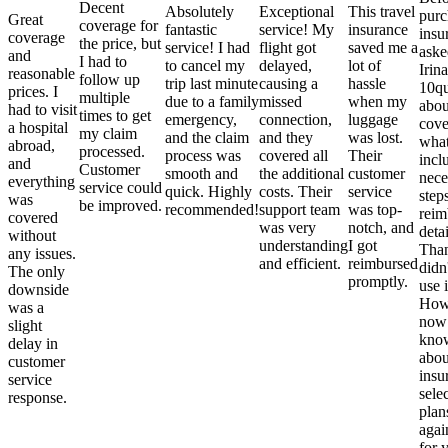
Decent
Absolutely
Exceptional
This travel
purc
Great
coverage for
fantastic
service! My
insurance
insu
coverage
the price, but
service! I had
flight got
saved me a
aske
and
I had to
to cancel my
delayed,
lot of
Irina
reasonable
follow up
trip last minute
causing a
hassle
10qu
prices. I
multiple
due to a family
missed
when my
abou
had to visit
times to get
emergency,
connection,
luggage
cove
a hospital
my claim
and the claim
and they
was lost.
what
abroad,
processed.
process was
covered all
Their
incl
and
Customer
smooth and
the additional
customer
nece
everything
service could
quick. Highly
costs. Their
service
step
was
be improved.
recommended!
support team
was top-
reim
covered
was very
notch, and
detai
without
understanding
I got
Than
any issues.
and efficient.
reimbursed
didn
The only
promptly.
use i
downside
Howe
was a
now
slight
kno
delay in
abou
customer
insu
service
sele
response.
plan
again
for 