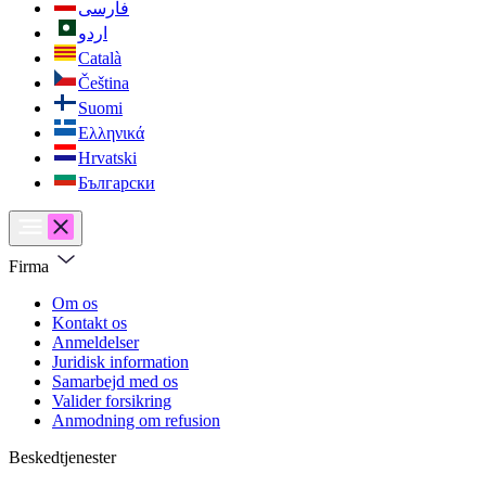
فارسی
اردو
Català
Čeština
Suomi
Ελληνικά
Hrvatski
Български
Firma
Om os
Kontakt os
Anmeldelser
Juridisk information
Samarbejd med os
Valider forsikring
Anmodning om refusion
Beskedtjenester