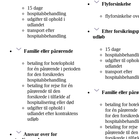
Flyforsinkelse
15 dage
hospitalsbehandling
flyforsinkelse ov
udgifter til ophold i
udlandet
transport efter
Efter forsikrings
hospitalsbehandling
udløb
15 dage
Familie eller pårørende
hospitalsbehandl
udgifter til ophol
betaling for hotelophold
udlandet
for én pårørende i perioden
transport efter
for den forsikredes
hospitalsbehandl
hospitalsbehandling
betaling for rejse for én
pårørende til den
Familie eller pår
forsikrede i tilfælde af
hospitalisering eller død
betaling for hote
udgifter til ophold i
for én pårørende 
udlandet efter kontraktens
for den forsikred
udløb
hospitalsbehandl
betaling for rejse
pårørende til den
Ansvar over for
forsikrede i tilfæ