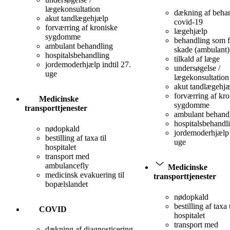
lægekonsultation
dækning af behan
akut tandlægehjælp
covid-19
forværring af kroniske
lægehjælp
sygdomme
behandling som f
ambulant behandling
skade (ambulant)
hospitalsbehandling
tilkald af læge
jordemoderhjælp indtil 27.
undersøgelse /
uge
lægekonsultation
akut tandlægehj
forværring af kro
Medicinske
sygdomme
transporttjenester
ambulant behand
hospitalsbehandl
nødopkald
jordemoderhjælp 
bestilling af taxa til
uge
hospitalet
transport med
ambulancefly
Medicinske
medicinsk evakuering til
transporttjenester
bopælslandet
nødopkald
bestilling af taxa t
COVID
hospitalet
transport med
dækning af diagnosticering