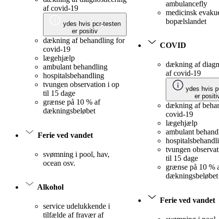
ambulancefly
af covid-19
medicinsk evakue
bopælslandet
ydes hvis pcr-testen
er positiv
dækning af behandling for
COVID
covid-19
lægehjælp
dækning af diagn
ambulant behandling
af covid-19
hospitalsbehandling
tvungen observation i op
ydes hvis p
til 15 dage
er positi
grænse på 10 % af
dækning af behan
dækningsbeløbet
covid-19
lægehjælp
ambulant behand
Ferie ved vandet
hospitalsbehandl
tvungen observat
svømning i pool, hav,
til 15 dage
ocean osv.
grænse på 10 % 
dækningsbeløbet
Alkohol
Ferie ved vandet
service udelukkende i
tilfælde af fravær af