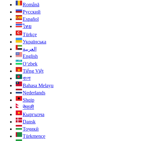
Română
Русский
Español
ไทย
Türkçe
Українська
العربية
English
O‘zbek
Tiếng Việt
বাংলা
Bahasa Melayu
Nederlands
Shqip
नेपाली
Кыргызча
Dansk
Тоҷикӣ
Türkmençe