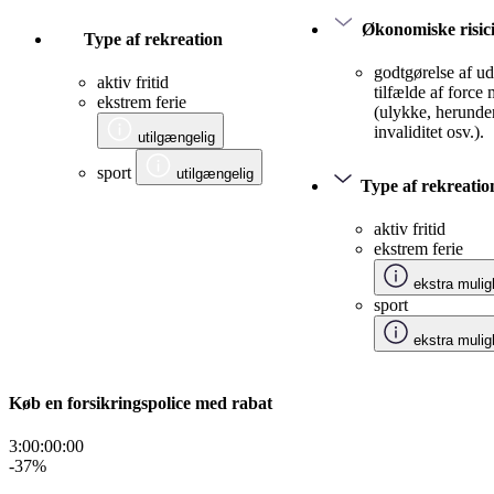
Økonomiske risic
Type af rekreation
godtgørelse af udg
aktiv fritid
tilfælde af force
ekstrem ferie
(ulykke, herunde
invaliditet osv.).
utilgængelig
sport
utilgængelig
Type af rekreatio
aktiv fritid
ekstrem ferie
ekstra mulig
sport
ekstra mulig
Køb en forsikringspolice med rabat
3:00:00
:
00
-37
%