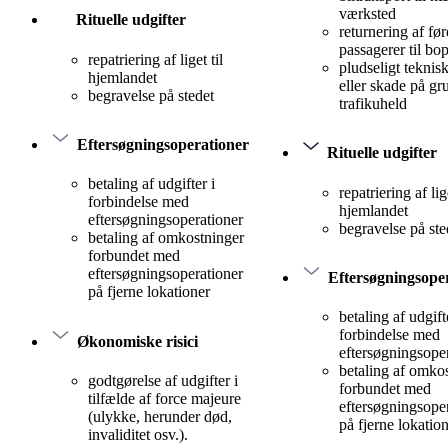
værksted
Rituelle udgifter
returnering af før
passagerer til bo
repatriering af liget til
pludseligt teknis
hjemlandet
eller skade på gr
begravelse på stedet
trafikuheld
Eftersøgningsoperationer
Rituelle udgifter
betaling af udgifter i
repatriering af lige
forbindelse med
hjemlandet
eftersøgningsoperationer
begravelse på ste
betaling af omkostninger
forbundet med
eftersøgningsoperationer
Eftersøgningsope
på fjerne lokationer
betaling af udgift
forbindelse med
Økonomiske risici
eftersøgningsope
betaling af omko
godtgørelse af udgifter i
forbundet med
tilfælde af force majeure
eftersøgningsope
(ulykke, herunder død,
på fjerne lokatio
invaliditet osv.).