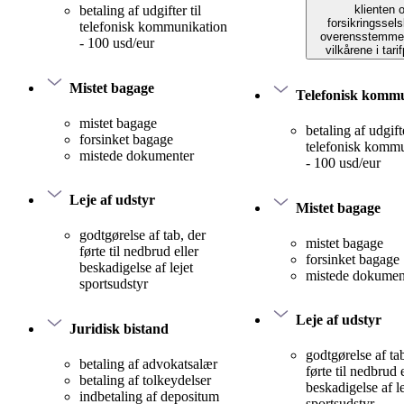
klienten 
betaling af udgifter til
forsikringssels
telefonisk kommunikation
overensstemme
- 100 usd/eur
vilkårene i tari
Mistet bagage
Telefonisk komm
mistet bagage
betaling af udgifte
forsinket bagage
telefonisk komm
mistede dokumenter
- 100 usd/eur
Leje af udstyr
Mistet bagage
godtgørelse af tab, der
mistet bagage
førte til nedbrud eller
forsinket bagage
beskadigelse af lejet
mistede dokumen
sportsudstyr
Leje af udstyr
Juridisk bistand
godtgørelse af ta
betaling af advokatsalær
førte til nedbrud 
betaling af tolkeydelser
beskadigelse af le
indbetaling af depositum
sportsudstyr