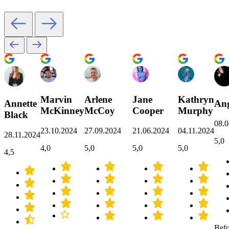
Marvin
Arlene
Jane
Kathryn
Annette
Ang
McKinney
McCoy
Cooper
Murphy
Black
08.0
23.10.2024
27.09.2024
21.06.2024
04.11.2024
28.11.2024
5,0
4,0
5,0
5,0
5,0
4,5
Befo