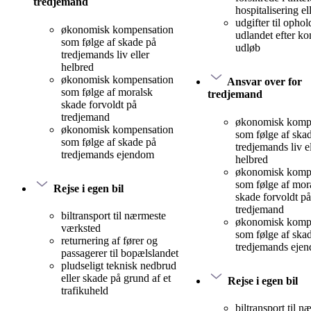
tredjemand
hospitalisering el
udgifter til ophol
økonomisk kompensation
udlandet efter ko
som følge af skade på
udløb
tredjemands liv eller
helbred
økonomisk kompensation
Ansvar over for
som følge af moralsk
tredjemand
skade forvoldt på
tredjemand
økonomisk komp
økonomisk kompensation
som følge af ska
som følge af skade på
tredjemands liv el
tredjemands ejendom
helbred
økonomisk komp
som følge af mor
Rejse i egen bil
skade forvoldt på
tredjemand
biltransport til nærmeste
økonomisk komp
værksted
som følge af ska
returnering af fører og
tredjemands eje
passagerer til bopælslandet
pludseligt teknisk nedbrud
eller skade på grund af et
Rejse i egen bil
trafikuheld
biltransport til n