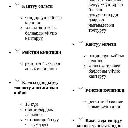
келүү үчүн зарыл
Кайтуу билети
болгон
документтерди
чоңдордун кайтып
даярдоо
келиши
чыгымдарын
жашы жете элек
толтуруу
балдарды үйүнө
кайтаруу
Кайтуу билети
Рейстин кечигиши
чоңдордун кайтып
келиши
рейстин 4 сааттан
жашы жете элек
ашык кечигиши
балдарды үйүнө
кайтаруу
Камсыздандыруу
мөөнөтү аяктагандан
Рейстин кечигиши
кийин
рейстин 4 сааттан
15 күн
ашык кечигиши
стационардык
дарылоо
чет өлкөдө болуу
Камсыздандыруу
чыгымдары
мөөнөтү аяктагандан