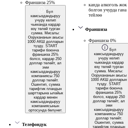
Франшиза 25%
канда алкоголь жок
болгон учурда гана
Бул
тейлөө
камсыздандыруу
учуру келип
чыкканда кардар
өзү төлөй турган
Франшиза
сумма. Мисалы:
Оорукананын акысы
Франшиза 0%
1000 АКШ долларын
түздү. START
Бул
тарифи боюнча
камсыздандыруу
франшиза 25%
учуру келип
болсо, кардар 250
чыкканда кардар
доллар төлөйт, ал
өзү төлөй турган
эми
сумма. Мисалы:
камсыздандыруу
Оорукананын акысы
компаниясы 750
1000 АКШ долларын
доллар төлөйт.
түздү. START
Ошентип, сумма
тарифи боюнча
тарифтик пландын
франшиза 25%
шарттарына ылайык
болсо, кардар 250
кардар менен
доллар төлөйт, ал
камсыздандыруу
эми
компаниясынын
камсыздандыруу
ортосунда бөлүнөт.
компаниясы 750
доллар төлөйт.
Ошентип, сумма
Телефондук
тарифтик пландын