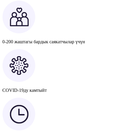
0-200 жаштагы бардык саякатчылар үчүн
COVID-19ду камтыйт