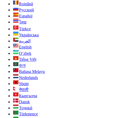
Română
Русский
Español
ไทย
Türkçe
Українська
العربية
English
O‘zbek
Tiếng Việt
বাংলা
Bahasa Melayu
Nederlands
Shqip
नेपाली
Кыргызча
Dansk
Тоҷикӣ
Türkmençe