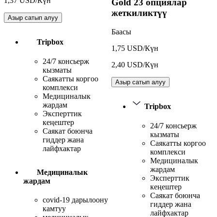
1,37 USD/Күн
Gold
23 опциялар
жеткиликтүү
Азыр сатып алуу
Баасы
Tripbox
1,75 USD/Күн
24/7 консьерж
2,40 USD/Күн
кызматы
Саякатты коргоо
Азыр сатып алуу
комплекси
Медициналык
жардам
Tripbox
Эксперттик
кеңештер
24/7 консьерж
Саякат боюнча
кызматы
гиддер жана
Саякатты коргоо
лайфхактар
комплекси
Медициналык
жардам
Медициналык
Эксперттик
жардам
кеңештер
Саякат боюнча
covid-19 дарылоону
гиддер жана
камтуу
лайфхактар