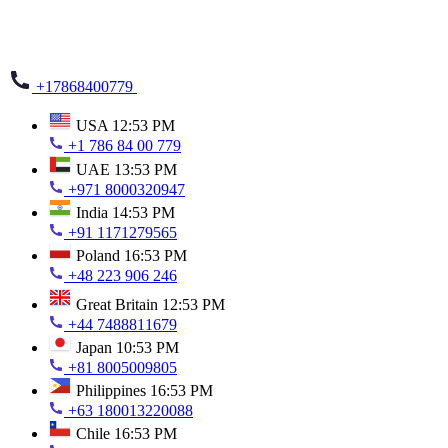
+17868400779
USA
12:53 PM
+1 786 84 00 779
UAE
13:53 PM
+971 8000320947
India
14:53 PM
+91 1171279565
Poland
16:53 PM
+48 223 906 246
Great Britain
12:53 PM
+44 7488811679
Japan
10:53 PM
+81 8005009805
Philippines
16:53 PM
+63 180013220088
Chile
16:53 PM