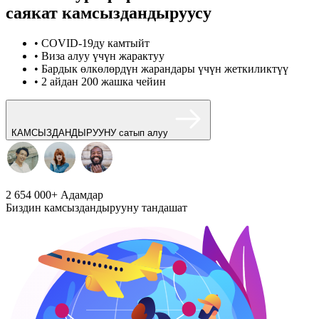
саякат камсыздандыруусу
• COVID-19ду камтыйт
• Виза алуу үчүн жарактуу
• Бардык өлкөлөрдүн жарандары үчүн жеткиликтүү
• 2 айдан 200 жашка чейин
КАМСЫЗДАНДЫРУУНУ сатып алуу
2 654 000+
Адамдар
Биздин камсыздандырууну тандашат