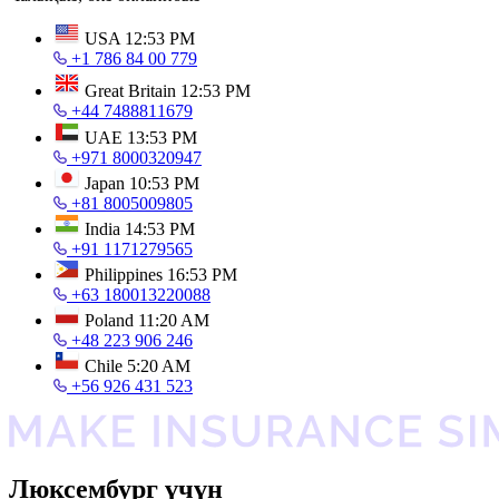
USA
12:53 PM
+1 786 84 00 779
Great Britain
12:53 PM
+44 7488811679
UAE
13:53 PM
+971 8000320947
Japan
10:53 PM
+81 8005009805
India
14:53 PM
+91 1171279565
Philippines
16:53 PM
+63 180013220088
Poland
11:20 AM
+48 223 906 246
Chile
5:20 AM
+56 926 431 523
Люксембург үчүн