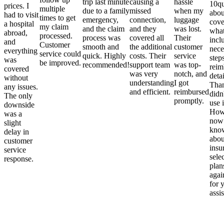
trip last minute
causing a
hassle
10qu
prices. I
multiple
due to a family
missed
when my
abou
had to visit
times to get
emergency,
connection,
luggage
cove
a hospital
my claim
and the claim
and they
was lost.
what
abroad,
processed.
process was
covered all
Their
incl
and
Customer
smooth and
the additional
customer
nece
everything
service could
quick. Highly
costs. Their
service
step
was
be improved.
recommended!
support team
was top-
reim
covered
was very
notch, and
detai
without
understanding
I got
Than
any issues.
and efficient.
reimbursed
didn
The only
promptly.
use i
downside
Howe
was a
now
slight
kno
delay in
abou
customer
insu
service
sele
response.
plan
again
for 
assi