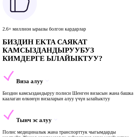
2.6+ миллион ыраазы болгон кардарлар
БИЗДИН EKTA САЯКАТ
КАМСЫЗДАНДЫРУУБУЗ
КИМДЕРГЕ ЫЛАЙЫКТУУ?
Виза алуу
Биздин камсыздандыруу полиси Шенген визасын жана башка
каалаган өлкөнүн визаларын алуу үчүн ылайыктуу
Тынч эс алуу
Полис медициналык жана транспорттук чыгымдарды