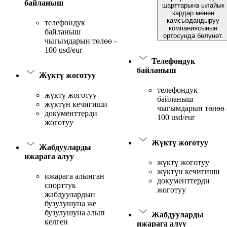
байланыш
шарттарына ылайык
кардар менен
камсыздандыруу
телефондук
компаниясынын
байланыш
ортосунда бөлүнөт.
чыгымдарын төлөө -
100 usd/eur
Телефондук
байланыш
Жүктү жоготуу
телефондук
жүктү жоготуу
байланыш
жүктүн кечигиши
чыгымдарын төлөө 
документтерди
100 usd/eur
жоготуу
Жүктү жоготуу
Жабдууларды
ижарага алуу
жүктү жоготуу
жүктүн кечигиши
ижарага алынган
документтерди
спорттук
жоготуу
жабдуулардын
бузулушуна же
бузулушуна алып
Жабдууларды
келген
ижарага алуу