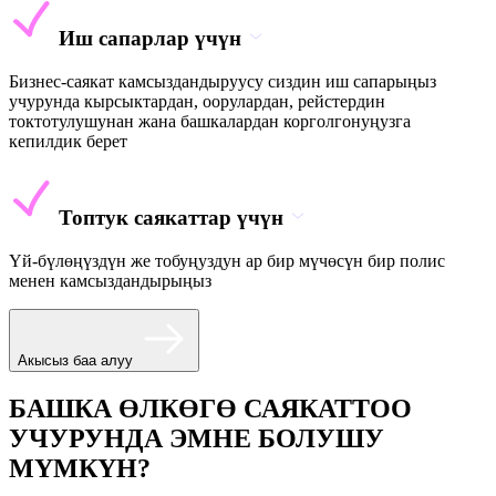
Иш сапарлар үчүн
Бизнес-саякат камсыздандыруусу сиздин иш сапарыңыз
учурунда кырсыктардан, оорулардан, рейстердин
токтотулушунан жана башкалардан корголгонуңузга
кепилдик берет
Топтук саякаттар үчүн
Үй-бүлөңүздүн же тобуңуздун ар бир мүчөсүн бир полис
менен камсыздандырыңыз
Акысыз баа алуу
БАШКА ӨЛКӨГӨ САЯКАТТОО
УЧУРУНДА ЭМНЕ БОЛУШУ
МҮМКҮН?