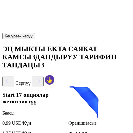
Көбүрөөк көрүү
ЭҢ МЫКТЫ EKTA САЯКАТ
КАМСЫЗДАНДЫРУУ ТАРИФИН
ТАНДАҢЫЗ
Серпүү
Start
17 опциялар
жеткиликтүү
Баасы
Франшизасыз
0,99 USD/Күн