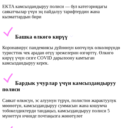
EKTA камсыздандыруу полиси — бул категориядагы
саякатчылар үчүн эң пайдалуу тарифтердин жана
кызматтардын бири
Башка өлкөгө кирүү
Коронавирус пандемиясы дүйнөнүн көпчүлүк өлкөлөрүндө
туристтик чек арадан өтүү эрежелерин өзгөрттү. Өлкөгө
кирүү үчүн сизге COVID дарылоону камтыган
камсыздандыруу керек.
Бардык учурлар үчүн камсыздандыруу
полиси
Саякат өлкөсүн, эс алуунун түрүн, полистин жарактуулук
мөөнөтүн, камсыздандыруу суммасын жана кошумча
тобокелдиктерди тандаңыз, камсыздандыруу полиси 5
мүнөттүн ичинде почтаңызга жөнөтүлөт