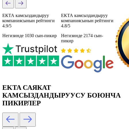
ЕКТА камсыздандыруу
ЕКТА камсыздандыруу
компаниясынын рейтинги
компаниясынын рейтинги
4.9/5
4.8/5
Негизинде 1030 сын-пикир
Негизинде 2174 сын-
пикир
EKTA САЯКАТ
КАМСЫЗДАНДЫРУУСУ БОЮНЧА
ПИКИРЛЕР