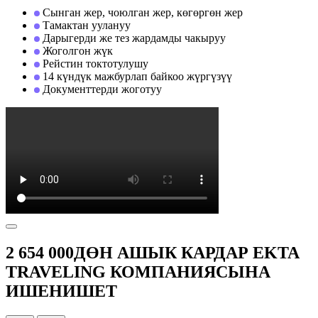
Сынган жер, чоюлган жер, көгөргөн жер
Тамактан уулануу
Дарыгерди же тез жардамды чакыруу
Жоголгон жүк
Рейстин токтотулушу
14 күндүк мажбурлап байкоо жүргүзүү
Документтерди жоготуу
2 654 000ДӨН АШЫК КАРДАР EKTA
TRAVELING КОМПАНИЯСЫНА
ИШЕНИШЕТ