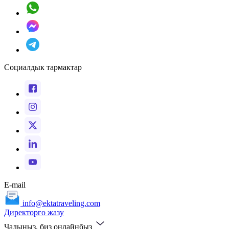
Социалдык тармактар
E-mail
info@ektatraveling.com
Директорго жазу
Чалыңыз, биз онлайнбыз