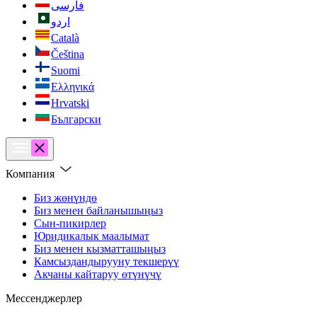
فارسی
اردو
Català
Čeština
Suomi
Ελληνικά
Hrvatski
Български
Компания
Биз жөнүндө
Биз менен байланышыңыз
Сын-пикирлер
Юридикалык маалымат
Биз менен кызматташыңыз
Камсыздандырууну текшерүү
Акчаны кайтаруу өтүнүчү
Мессенджерлер