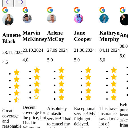
Marvin
Arlene
Jane
Kathryn
Annette
Ang
McKinney
McCoy
Cooper
Murphy
Black
08.0
23.10.2024
27.09.2024
21.06.2024
04.11.2024
28.11.2024
5,0
4,0
5,0
5,0
5,0
4,5
Befo
Decent
Absolutely
Exceptional
This travel
purc
Great
coverage for
fantastic
service! My
insurance
insu
coverage
the price, but
service! I had
flight got
saved me a
aske
and
I had to
to cancel my
delayed,
lot of
Irina
reasonable
follow up