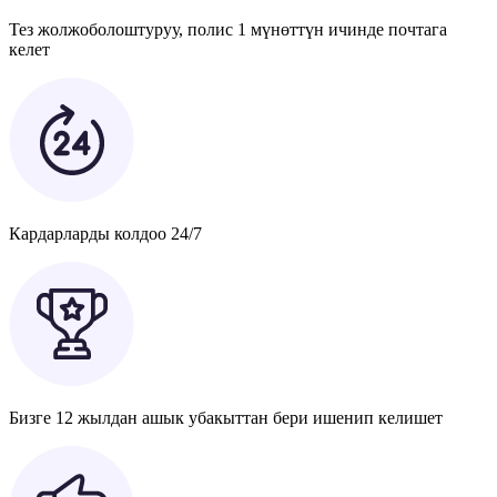
Тез жолжоболоштуруу, полис 1 мүнөттүн ичинде почтага
келет
Кардарларды колдоо 24/7
Бизге 12 жылдан ашык убакыттан бери ишенип келишет