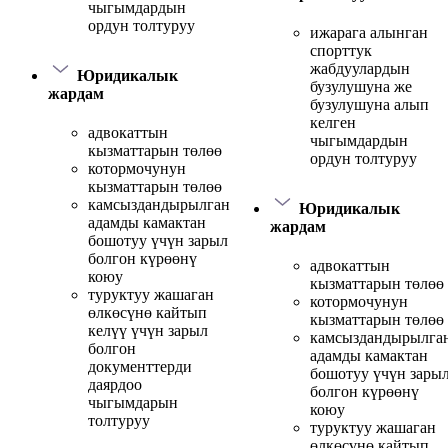
чыгымдардын
ордун толтуруу
ижарага алынган
спорттук
жабдуулардын
Юридикалык
бузулушуна же
жардам
бузулушуна алып
келген
адвокаттын
чыгымдардын
кызматтарын төлөө
ордун толтуруу
котормочунун
кызматтарын төлөө
камсыздандырылган
Юридикалык
адамды камактан
жардам
бошотуу үчүн зарыл
болгон күрөөнү
адвокаттын
коюу
кызматтарын төлөө
туруктуу жашаган
котормочунун
өлкөсүнө кайтып
кызматтарын төлөө
келүү үчүн зарыл
камсыздандырылга
болгон
адамды камактан
документтерди
бошотуу үчүн зары
даярдоо
болгон күрөөнү
чыгымдарын
коюу
толтуруу
туруктуу жашаган
өлкөсүнө кайтып