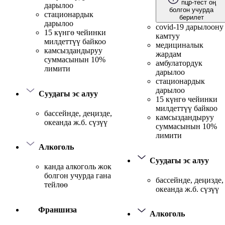
пцр-тест оң
дарылоо
болгон учурда
стационардык
берилет
дарылоо
covid-19 дарылоону
15 күнгө чейинки
камтуу
милдеттүү байкоо
медициналык
камсыздандыруу
жардам
суммасынын 10%
амбулатордук
лимити
дарылоо
стационардык
дарылоо
Суудагы эс алуу
15 күнгө чейинки
милдеттүү байкоо
бассейнде, деңизде,
камсыздандыруу
океанда ж.б. сүзүү
суммасынын 10%
лимити
Алкоголь
Суудагы эс алуу
канда алкоголь жок
болгон учурда гана
бассейнде, деңизде,
тейлөө
океанда ж.б. сүзүү
Франшиза
Алкоголь