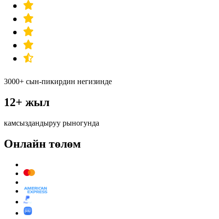
3000+ сын-пикирдин негизинде
12+ жыл
камсыздандыруу рыногунда
Онлайн төлөм