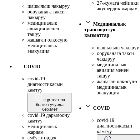
27-жумага чейинки
шашылыш чакыруу
акушердик жардам
ооруканага такси
чакыруу
медициналык
Медициналык
авиация менен
транспорттук
ташуу
кызматтар
жашаган өлкөсүнө
медициналык
шашылыш чакыруу
эвакуация
ооруканага такси
чакыруу
медициналык
COVID
авиация менен
ташуу
covid-19
жашаган өлкөсүнө
диагностикасын
медициналык
камтуу
эвакуация
пцр-тест оң
болгон учурда
COVID
берилет
covid-19 дарылоону
covid-19
камтуу
диагностикасын
медициналык
камтуу
жардам
амбулатордук