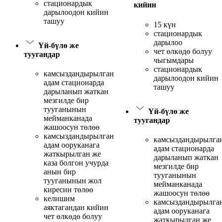
стационардык
кийин
дарылоодон кийин
ташуу
15 күн
стационардык
дарылоо
Үй-бүлө же
чет өлкөдө болуу
туугандар
чыгымдары
стационардык
камсыздандырылган
дарылоодон кийин
адам стационарда
ташуу
дарыланып жаткан
мезгилде бир
тууганынын
Үй-бүлө же
мейманканада
туугандар
жашоосун төлөө
камсыздандырылган
камсыздандырылга
адам ооруканага
адам стационарда
жаткырылган же
дарыланып жаткан
каза болгон учурда
мезгилде бир
анын бир
тууганынын
тууганынын жол
мейманканада
киресин төлөө
жашоосун төлөө
келишим
камсыздандырылга
аяктагандан кийин
адам ооруканага
чет өлкөдө болуу
жаткырылган же