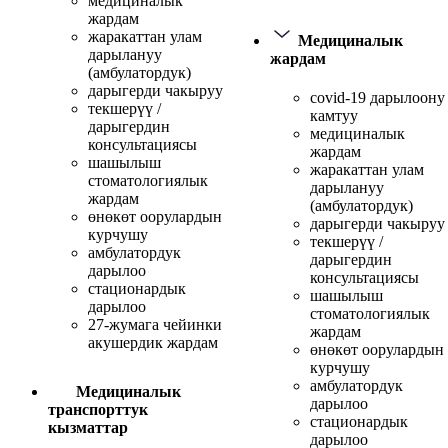
медициналык
жардам
жаракаттан улам
Медициналык
дарылануу
жардам
(амбулатордук)
дарыгерди чакыруу
covid-19 дарылоону
текшерүү /
камтуу
дарыгердин
медициналык
консультациясы
жардам
шашылыш
жаракаттан улам
стоматологиялык
дарылануу
жардам
(амбулатордук)
өнөкөт оорулардын
дарыгерди чакыруу
курчушу
текшерүү /
амбулатордук
дарыгердин
дарылоо
консультациясы
стационардык
шашылыш
дарылоо
стоматологиялык
27-жумага чейинки
жардам
акушердик жардам
өнөкөт оорулардын
курчушу
амбулатордук
Медициналык
дарылоо
транспорттук
стационардык
кызматтар
дарылоо