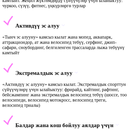
камтыйт. Жеңил жүктөмдөрдү сүйүүчүлөр үчүн ылайыктуу:
чуркоо, сүзүү, фитнес, үңкүрлөргө турлар
Активдүү эс алуу
«Тынч эс алууну» камсыз кылат жана мопед, аквапарк,
аттракциондор, ат жана велосипед тебүү, серфинг, джип-
сафари, сноубординг, белгиленген трассаларда лыжа тебүүнү
камтыйт
Экстремалдык эс алуу
«Активдүү эс алууну» камсыз кылат. Экстремалдык спорттун
сүйүүчүлөрү үчүн ылайыктуу: фрирайд, кайтинг, рафтинг,
бейсжампинг жана экстремалдык велосипед тебүү (шоссе, тоо
велосипеди, велосипед мотокросс, велосипед треги,
велосипед триалы)
Балдар жана кош бойлуу аялдар үчүн