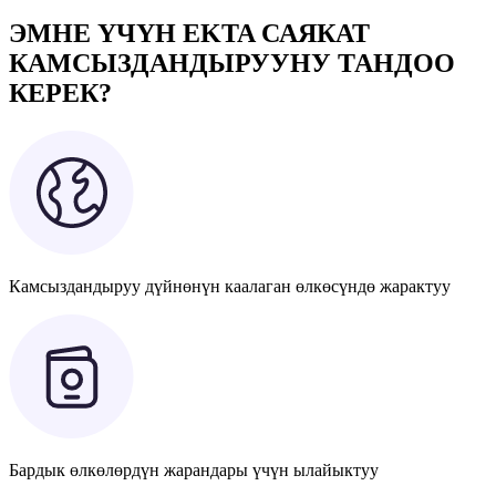
ЭМНЕ ҮЧҮН EKTA САЯКАТ
КАМСЫЗДАНДЫРУУНУ ТАНДОО
КЕРЕК?
Камсыздандыруу дүйнөнүн каалаган өлкөсүндө жарактуу
Бардык өлкөлөрдүн жарандары үчүн ылайыктуу