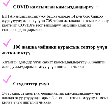
COVID камтылган камсыздандыруу
EKTA камсыздандыруусу башка өлкөдө 14 күн бою байкоо
жүргүзүүнү жана күнүнө 70$ чейин жатакана акысын төлөөнү
камтыйт. COVIDге тест тапшыруу, медициналык же
стационардык дарылоо
100 жашка чейинки курактык топтор үчүн
жеткиликтүү
Улгайган адамдар үчүн саякат камсыздандыруусу 60 жаштан
жогору адамдарды камтуу үчүн иштелип чыккан
Студенттер үчүн
Эл аралык студенттик медициналык камсыздандыруу чет
өлкөдө окуу учурунда зарыл болгон негизги камтууну камсыз
кылуу үчүн иштелип чыккан