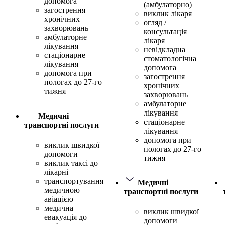
допомога
(амбулаторно)
загострення
виклик лікаря
хронічних
огляд /
захворювань
консультація
амбулаторне
лікаря
лікування
невідкладна
стаціонарне
стоматологічна
лікування
допомога
допомога при
загострення
пологах до 27-го
хронічних
тижня
захворювань
амбулаторне
лікування
Медичні
стаціонарне
транспортні послуги
лікування
допомога при
виклик швидкої
пологах до 27-го
допомоги
тижня
виклик таксі до
лікарні
транспортування
Медичні
медичною
транспортні послуги
авіацією
медична
виклик швидкої
евакуація до
допомоги