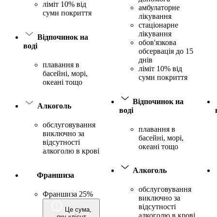
ліміт 10% від
амбулаторне
суми покриття
лікування
стаціонарне
лікування
Відпочинок на
обов'язкова
воді
обсервація до 15
днів
плавання в
ліміт 10% від
басейні, морі,
суми покриття
океані тощо
Відпочинок на
Алкоголь
воді
обслуговування
плавання в
виключно за
басейні, морі,
відсутності
океані тощо
алкоголю в крові
Алкоголь
Франшиза
обслуговування
Франшиза 25%
виключно за
відсутності
Це сума,
алкоголю в крові
яку клієнт