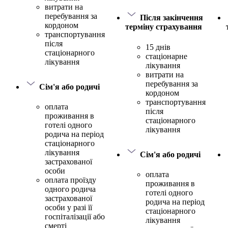
витрати на
перебування за
Після закінчення
кордоном
терміну страхування
транспортування
після
15 днів
стаціонарного
стаціонарне
лікування
лікування
витрати на
перебування за
Сім'я або родичі
кордоном
транспортування
оплата
після
проживання в
стаціонарного
готелі одного
лікування
родича на період
стаціонарного
лікування
Сім'я або родичі
застрахованої
особи
оплата
оплата проїзду
проживання в
одного родича
готелі одного
застрахованої
родича на період
особи у разі її
стаціонарного
госпіталізації або
лікування
смерті