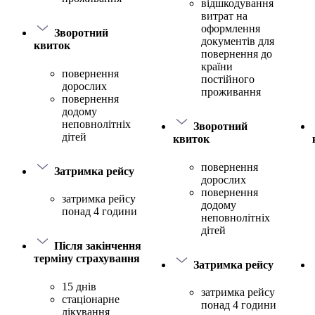
відшкодування
витрат на
оформлення
Зворотний
документів для
квиток
повернення до
країни
повернення
постійного
дорослих
проживання
повернення
додому
неповнолітніх
Зворотний
дітей
квиток
повернення
Затримка рейсу
дорослих
повернення
затримка рейсу
додому
понад 4 години
неповнолітніх
дітей
Після закінчення
терміну страхування
Затримка рейсу
15 днів
затримка рейсу
стаціонарне
понад 4 години
лікування