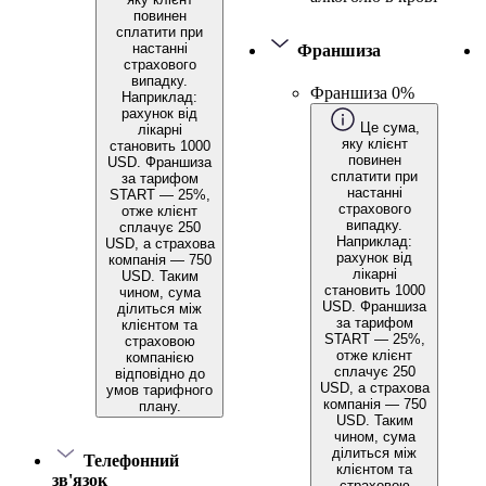
повинен
сплатити при
настанні
Франшиза
страхового
випадку.
Франшиза 0%
Наприклад:
рахунок від
Це сума,
лікарні
яку клієнт
становить 1000
повинен
USD. Франшиза
сплатити при
за тарифом
настанні
START — 25%,
страхового
отже клієнт
випадку.
сплачує 250
Наприклад:
USD, а страхова
рахунок від
компанія — 750
лікарні
USD. Таким
становить 1000
чином, сума
USD. Франшиза
ділиться між
за тарифом
клієнтом та
START — 25%,
страховою
отже клієнт
компанією
сплачує 250
відповідно до
USD, а страхова
умов тарифного
компанія — 750
плану.
USD. Таким
чином, сума
ділиться між
Телефонний
клієнтом та
зв'язок
страховою