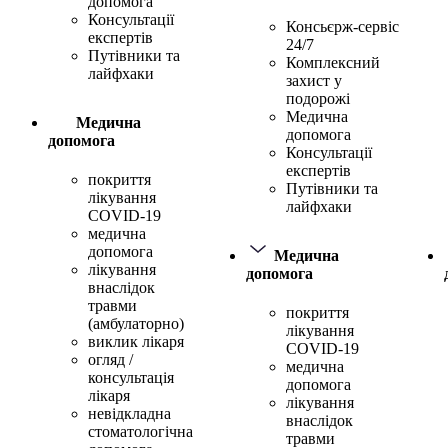
допомога
Консультації
Консьєрж-сервіс
експертів
24/7
Путівники та
Комплексний
лайфхаки
захист у
подорожі
Медична
Медична
допомога
допомога
Консультації
експертів
покриття
Путівники та
лікування
лайфхаки
COVID-19
медична
допомога
Медична
лікування
допомога
внаслідок
травми
покриття
(амбулаторно)
лікування
виклик лікаря
COVID-19
огляд /
медична
консультація
допомога
лікаря
лікування
невідкладна
внаслідок
стоматологічна
травми