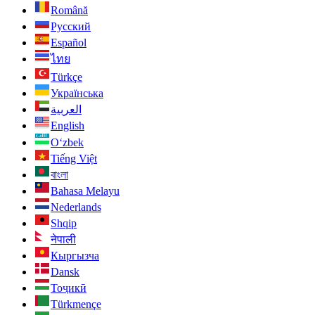
Română
Русский
Español
ไทย
Türkçe
Українська
العربية
English
O‘zbek
Tiếng Việt
বাংলা
Bahasa Melayu
Nederlands
Shqip
नेपाली
Кыргызча
Dansk
Тоҷикӣ
Türkmençe