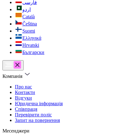
فارسی
اردو
Català
Čeština
Suomi
Ελληνικά
Hrvatski
Български
Компанія
Про нас
Контакти
Відгуки
Юридична інформація
Співпраця
Перевірити поліс
Запит на повернення
Месенджери