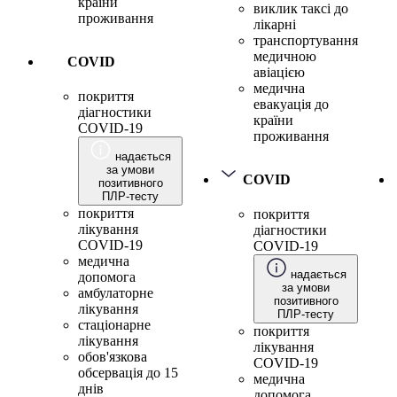
країни
виклик таксі до
проживання
лікарні
транспортування
медичною
COVID
авіацією
медична
покриття
евакуація до
діагностики
країни
COVID-19
проживання
надається
за умови
COVID
позитивного
ПЛР-тесту
покриття
покриття
лікування
діагностики
COVID-19
COVID-19
медична
надається
допомога
за умови
амбулаторне
позитивного
лікування
ПЛР-тесту
стаціонарне
покриття
лікування
лікування
обов'язкова
COVID-19
обсервація до 15
медична
днів
допомога