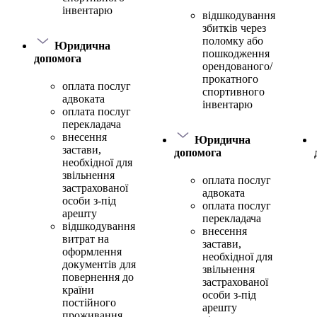
інвентарю
відшкодування
збитків через
поломку або
Юридична
пошкодження
допомога
орендованого/
прокатного
оплата послуг
спортивного
адвоката
інвентарю
оплата послуг
перекладача
внесення
Юридична
застави,
допомога
необхідної для
звільнення
оплата послуг
застрахованої
адвоката
особи з-під
оплата послуг
арешту
перекладача
відшкодування
внесення
витрат на
застави,
оформлення
необхідної для
документів для
звільнення
повернення до
застрахованої
країни
особи з-під
постійного
арешту
проживання