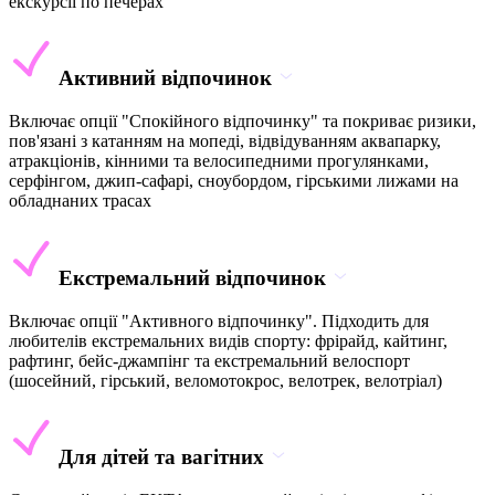
екскурсії по печерах
Активний відпочинок
Включає опції "Спокійного відпочинку" та покриває ризики,
пов'язані з катанням на мопеді, відвідуванням аквапарку,
атракціонів, кінними та велосипедними прогулянками,
серфінгом, джип-сафарі, сноубордом, гірськими лижами на
обладнаних трасах
Екстремальний відпочинок
Включає опції "Активного відпочинку". Підходить для
любителів екстремальних видів спорту: фрірайд, кайтинг,
рафтинг, бейс-джампінг та екстремальний велоспорт
(шосейний, гірський, веломотокрос, велотрек, велотріал)
Для дітей та вагітних