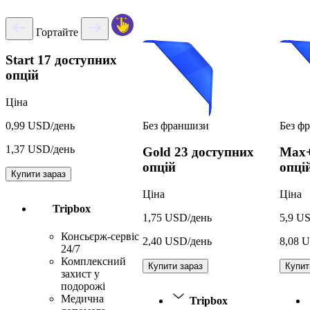
Гортайте
Start
17 доступних
опцій
Ціна
Без франшизи
Без ф
0,99 USD/день
1,37 USD/день
Gold
23 доступних
Max
опцій
опці
Купити зараз
Ціна
Ціна
Tripbox
1,75 USD/день
5,9 U
Консьєрж-сервіс
2,40 USD/день
8,08 
24/7
Комплексний
Купити зараз
Купит
захист у
подорожі
Медична
Tripbox