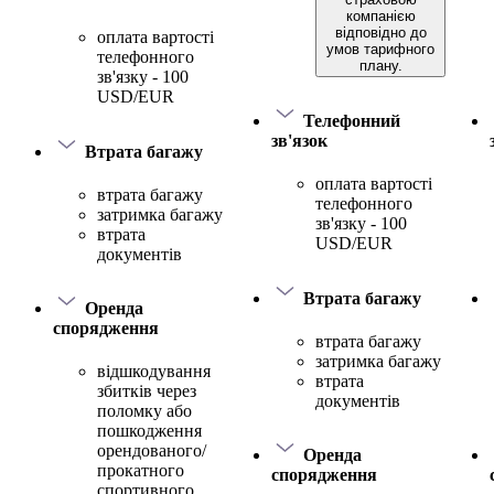
компанією
відповідно до
оплата вартості
умов тарифного
телефонного
плану.
зв'язку - 100
USD/EUR
Телефонний
зв'язок
Втрата багажу
оплата вартості
втрата багажу
телефонного
затримка багажу
зв'язку - 100
втрата
USD/EUR
документів
Втрата багажу
Оренда
спорядження
втрата багажу
затримка багажу
відшкодування
втрата
збитків через
документів
поломку або
пошкодження
орендованого/
Оренда
прокатного
спорядження
спортивного