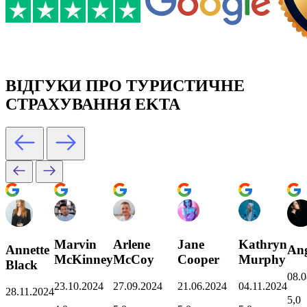
ВІДГУКИ ПРО ТУРИСТИЧНЕ
СТРАХУВАННЯ EKTA
Marvin
Arlene
Jane
Kathryn
Annette
Ang
McKinney
McCoy
Cooper
Murphy
Black
08.0
23.10.2024
27.09.2024
21.06.2024
04.11.2024
28.11.2024
5,0