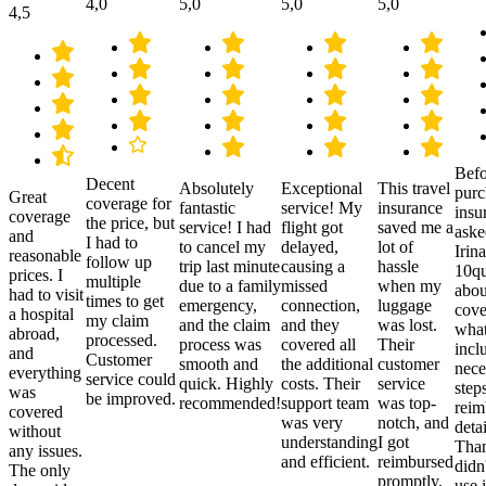
4,0
5,0
5,0
5,0
4,5
Befo
Decent
Absolutely
Exceptional
This travel
purc
Great
coverage for
fantastic
service! My
insurance
insu
coverage
the price, but
service! I had
flight got
saved me a
aske
and
I had to
to cancel my
delayed,
lot of
Irina
reasonable
follow up
trip last minute
causing a
hassle
10qu
prices. I
multiple
due to a family
missed
when my
abou
had to visit
times to get
emergency,
connection,
luggage
cove
a hospital
my claim
and the claim
and they
was lost.
what
abroad,
processed.
process was
covered all
Their
incl
and
Customer
smooth and
the additional
customer
nece
everything
service could
quick. Highly
costs. Their
service
step
was
be improved.
recommended!
support team
was top-
reim
covered
was very
notch, and
detai
without
understanding
I got
Than
any issues.
and efficient.
reimbursed
didn
The only
promptly.
use i