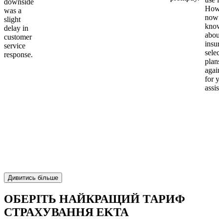
downside
Howe
was a
now
slight
kno
delay in
abou
customer
insu
service
sele
response.
plan
again
for 
assi
Дивитись більше
ОБЕРІТЬ НАЙКРАЩИЙ ТАРИФ
СТРАХУВАННЯ EKTA