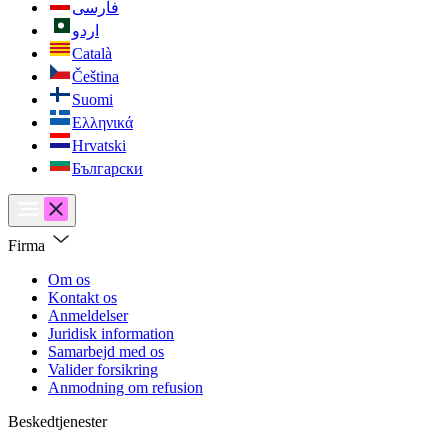
فارسی
اردو
Català
Čeština
Suomi
Ελληνικά
Hrvatski
Български
Firma
Om os
Kontakt os
Anmeldelser
Juridisk information
Samarbejd med os
Valider forsikring
Anmodning om refusion
Beskedtjenester