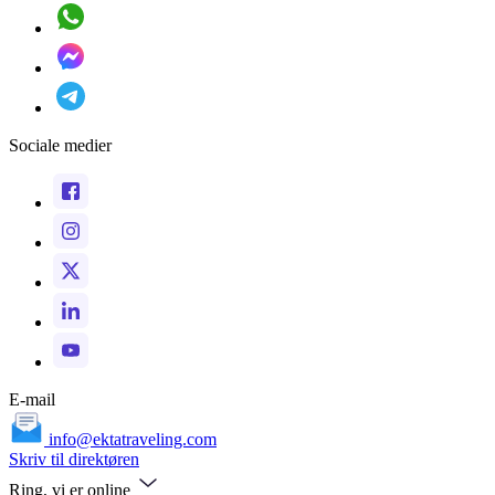
Sociale medier
E-mail
info@ektatraveling.com
Skriv til direktøren
Ring, vi er online