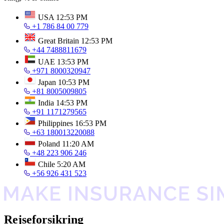
USA
12:53 PM
+1 786 84 00 779
Great Britain
12:53 PM
+44 7488811679
UAE
13:53 PM
+971 8000320947
Japan
10:53 PM
+81 8005009805
India
14:53 PM
+91 1171279565
Philippines
16:53 PM
+63 180013220088
Poland
11:20 AM
+48 223 906 246
Chile
5:20 AM
+56 926 431 523
Rejseforsikring