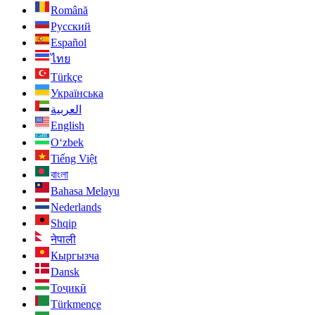
Română
Русский
Español
ไทย
Türkçe
Українська
العربية
English
O‘zbek
Tiếng Việt
বাংলা
Bahasa Melayu
Nederlands
Shqip
नेपाली
Кыргызча
Dansk
Тоҷикӣ
Türkmençe