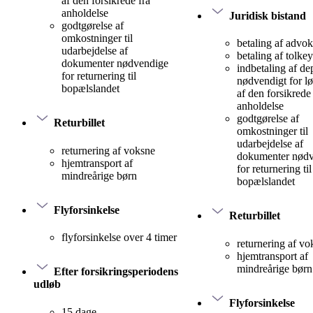
af den forsikrede fra
anholdelse
Juridisk bistand
godtgørelse af
omkostninger til
betaling af advok
udarbejdelse af
betaling af tolke
dokumenter nødvendige
indbetaling af d
for returnering til
nødvendigt for lø
bopælslandet
af den forsikrede 
anholdelse
godtgørelse af
Returbillet
omkostninger til
udarbejdelse af
returnering af voksne
dokumenter nød
hjemtransport af
for returnering til
mindreårige børn
bopælslandet
Flyforsinkelse
Returbillet
flyforsinkelse over 4 timer
returnering af vo
hjemtransport af
mindreårige børn
Efter forsikringsperiodens
udløb
Flyforsinkelse
15 dage