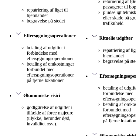
returnering af før
passagerer til bo
repatriering af liget til
pludseligt teknis
hjemlandet
eller skade på gr
begravelse på stedet
trafikuheld
Eftersøgningsoperationer
Rituelle udgifter
betaling af udgifter i
repatriering af lige
forbindelse med
hjemlandet
eftersøgningsoperationer
begravelse på ste
betaling af omkostninger
forbundet med
eftersøgningsoperationer
Eftersøgningsope
på fjerne lokationer
betaling af udgift
forbindelse med
Økonomiske risici
eftersøgningsope
betaling af omko
godtgørelse af udgifter i
forbundet med
tilfælde af force majeure
eftersøgningsope
(ulykke, herunder død,
på fjerne lokatio
invaliditet osv.).
Økonomiske risic