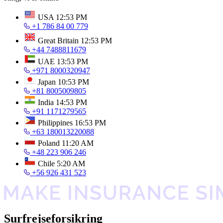
USA
12:53 PM
+1 786 84 00 779
Great Britain
12:53 PM
+44 7488811679
UAE
13:53 PM
+971 8000320947
Japan
10:53 PM
+81 8005009805
India
14:53 PM
+91 1171279565
Philippines
16:53 PM
+63 180013220088
Poland
11:20 AM
+48 223 906 246
Chile
5:20 AM
+56 926 431 523
Surfrejseforsikring