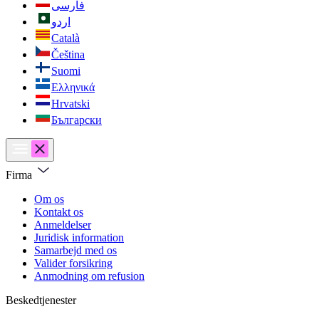
فارسی
اردو
Català
Čeština
Suomi
Ελληνικά
Hrvatski
Български
Firma
Om os
Kontakt os
Anmeldelser
Juridisk information
Samarbejd med os
Valider forsikring
Anmodning om refusion
Beskedtjenester