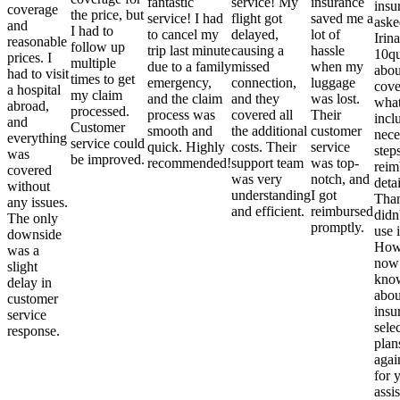
fantastic
service! My
insurance
insu
coverage
the price, but
service! I had
flight got
saved me a
aske
and
I had to
to cancel my
delayed,
lot of
Irina
reasonable
follow up
trip last minute
causing a
hassle
10qu
prices. I
multiple
due to a family
missed
when my
abou
had to visit
times to get
emergency,
connection,
luggage
cove
a hospital
my claim
and the claim
and they
was lost.
what
abroad,
processed.
process was
covered all
Their
incl
and
Customer
smooth and
the additional
customer
nece
everything
service could
quick. Highly
costs. Their
service
step
was
be improved.
recommended!
support team
was top-
reim
covered
was very
notch, and
detai
without
understanding
I got
Than
any issues.
and efficient.
reimbursed
didn
The only
promptly.
use i
downside
Howe
was a
now
slight
kno
delay in
abou
customer
insu
service
sele
response.
plan
again
for 
assi