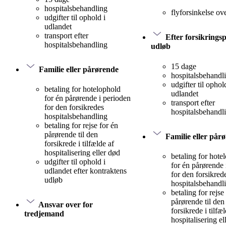
hospitalsbehandling
flyforsinkelse ov
udgifter til ophold i
udlandet
transport efter
Efter forsikrings
hospitalsbehandling
udløb
15 dage
Familie eller pårørende
hospitalsbehandl
udgifter til ophol
betaling for hotelophold
udlandet
for én pårørende i perioden
transport efter
for den forsikredes
hospitalsbehandl
hospitalsbehandling
betaling for rejse for én
pårørende til den
Familie eller pår
forsikrede i tilfælde af
hospitalisering eller død
betaling for hote
udgifter til ophold i
for én pårørende 
udlandet efter kontraktens
for den forsikred
udløb
hospitalsbehandl
betaling for rejse
pårørende til den
Ansvar over for
forsikrede i tilfæ
tredjemand
hospitalisering el