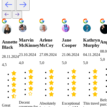
Marvin
Arlene
Jane
Kathryn
Annette
Ang
McKinney
McCoy
Cooper
Murphy
Black
08.0
23.10.2024
27.09.2024
21.06.2024
04.11.2024
28.11.2024
5,0
4,0
5,0
5,0
5,0
4,5
Befo
Decent
Absolutely
Exceptional
This travel
purc
Great
coverage for