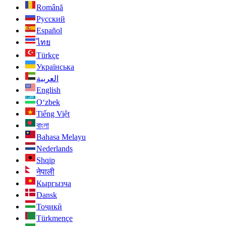
Română
Русский
Español
ไทย
Türkçe
Українська
العربية
English
O‘zbek
Tiếng Việt
বাংলা
Bahasa Melayu
Nederlands
Shqip
नेपाली
Кыргызча
Dansk
Тоҷикӣ
Türkmençe