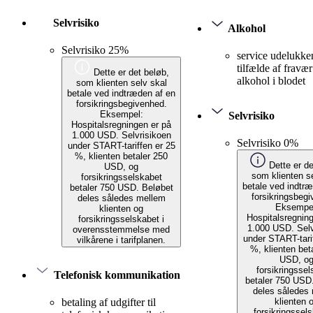
Selvrisiko
Alkohol
Selvrisiko 25%
service udelukke
tilfælde af fravær
Dette er det beløb,
alkohol i blodet
som klienten selv skal
betale ved indtræden af en
forsikringsbegivenhed.
Eksempel:
Selvrisiko
Hospitalsregningen er på
1.000 USD. Selvrisikoen
Selvrisiko 0%
under START-tariffen er 25
%, klienten betaler 250
Dette er de
USD, og
som klienten s
forsikringsselskabet
betale ved indtr
betaler 750 USD. Beløbet
forsikringsbeg
deles således mellem
Eksempe
klienten og
Hospitalsregnin
forsikringsselskabet i
1.000 USD. Selv
overensstemmelse med
under START-tari
vilkårene i tarifplanen.
%, klienten bet
USD, o
forsikringssel
Telefonisk kommunikation
betaler 750 USD
deles således
klienten 
betaling af udgifter til
forsikringssels