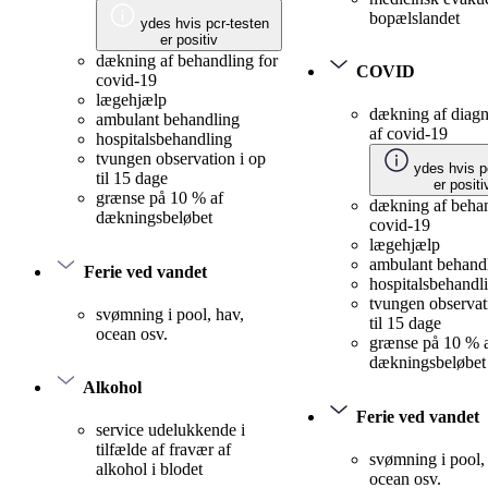
bopælslandet
ydes hvis pcr-testen
er positiv
dækning af behandling for
COVID
covid-19
lægehjælp
dækning af diagn
ambulant behandling
af covid-19
hospitalsbehandling
tvungen observation i op
ydes hvis p
til 15 dage
er positi
grænse på 10 % af
dækning af behan
dækningsbeløbet
covid-19
lægehjælp
ambulant behand
Ferie ved vandet
hospitalsbehandl
tvungen observat
svømning i pool, hav,
til 15 dage
ocean osv.
grænse på 10 % 
dækningsbeløbet
Alkohol
Ferie ved vandet
service udelukkende i
tilfælde af fravær af
svømning i pool,
alkohol i blodet
ocean osv.