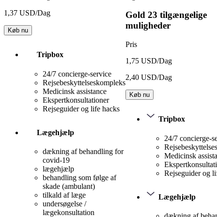
1,37 USD/Dag
Gold
23 tilgængelige
muligheder
Køb nu
Pris
Tripbox
1,75 USD/Dag
24/7 concierge-service
2,40 USD/Dag
Rejsebeskyttelseskompleks
Medicinsk assistance
Køb nu
Ekspertkonsultationer
Rejseguider og life hacks
Tripbox
Lægehjælp
24/7 concierge-s
Rejsebeskyttels
dækning af behandling for
Medicinsk assist
covid-19
Ekspertkonsultat
lægehjælp
Rejseguider og li
behandling som følge af
skade (ambulant)
tilkald af læge
Lægehjælp
undersøgelse /
lægekonsultation
dækning af behan