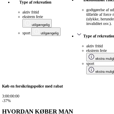
Type af rekreation
godtgørelse af udg
aktiv fritid
tilfælde af force
ekstrem ferie
(ulykke, herunde
invaliditet osv.).
utilgængelig
sport
utilgængelig
Type af rekreatio
aktiv fritid
ekstrem ferie
ekstra mulig
sport
ekstra mulig
Køb en forsikringspolice med rabat
3:00:00
:
00
-37
%
HVORDAN KØBER MAN