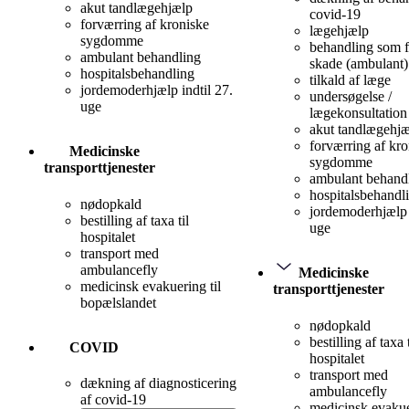
akut tandlægehjælp
covid-19
forværring af kroniske
lægehjælp
sygdomme
behandling som f
ambulant behandling
skade (ambulant)
hospitalsbehandling
tilkald af læge
jordemoderhjælp indtil 27.
undersøgelse /
uge
lægekonsultation
akut tandlægehj
forværring af kro
Medicinske
sygdomme
transporttjenester
ambulant behand
hospitalsbehandl
nødopkald
jordemoderhjælp 
bestilling af taxa til
uge
hospitalet
transport med
ambulancefly
Medicinske
medicinsk evakuering til
transporttjenester
bopælslandet
nødopkald
bestilling af taxa t
COVID
hospitalet
transport med
dækning af diagnosticering
ambulancefly
af covid-19
medicinsk evakue