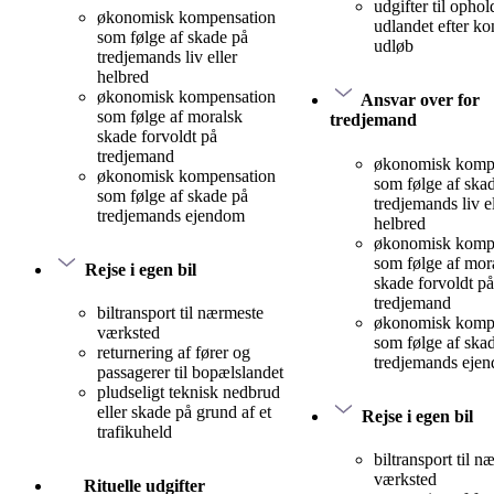
udgifter til ophol
økonomisk kompensation
udlandet efter ko
som følge af skade på
udløb
tredjemands liv eller
helbred
økonomisk kompensation
Ansvar over for
som følge af moralsk
tredjemand
skade forvoldt på
tredjemand
økonomisk komp
økonomisk kompensation
som følge af ska
som følge af skade på
tredjemands liv el
tredjemands ejendom
helbred
økonomisk komp
som følge af mor
Rejse i egen bil
skade forvoldt på
tredjemand
biltransport til nærmeste
økonomisk komp
værksted
som følge af ska
returnering af fører og
tredjemands eje
passagerer til bopælslandet
pludseligt teknisk nedbrud
eller skade på grund af et
Rejse i egen bil
trafikuheld
biltransport til n
værksted
Rituelle udgifter